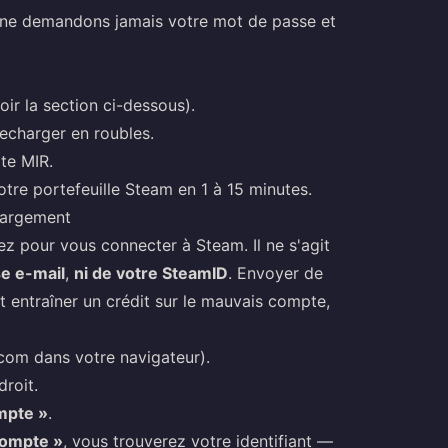
e demandons jamais votre mot de passe et
r la section ci-dessous).
recharger en roubles.
te MIR.
tre portefeuille Steam en 1 à 15 minutes.
hargement
sez pour vous connecter à Steam. Il ne s'agit
se e-mail
,
ni de votre SteamID
. Envoyer de
ut entraîner un crédit sur le mauvais compte,
.com
dans votre navigateur).
roit.
mpte »
.
ompte »
, vous trouverez votre identifiant —