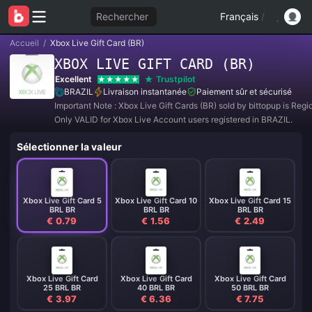
Rechercher
Français
/
Accueil
/
Xbox Live Gift Card (BR)
XBOX LIVE GIFT CARD (BR)
Excellent
Trustpilot
BRAZIL
Livraison instantanée
Paiement sûr et sécurisé
Important Note : Xbox Live Gift Cards (BR) sold by bittopup is Reg
Only VALID for Xbox Live Account users registered in BRAZIL.
Sélectionner la valeur
Xbox Live Gift Card 5
Xbox Live Gift Card 10
Xbox Live Gift Card 15
BRL BR
BRL BR
BRL BR
€ 0.79
€ 1.56
€ 2.49
Xbox Live Gift Card
Xbox Live Gift Card
Xbox Live Gift Card
25 BRL BR
40 BRL BR
50 BRL BR
€ 3.97
€ 6.36
€ 7.75