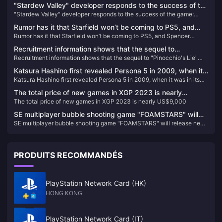
"Stardew Valley" developer responds to the success of the
"Stardew Valley" developer responds to the success of the game:
game: "The goal of life is not to make money"
"The goal of life is not to make money"
Rumor has it that Starfield won’t be coming to PS5, and
Rumor has it that Starfield won’t be coming to PS5, and Spencer
Spencer assures employees that Xbox won’t be
assures employees that Xbox won’t be discontinued
discontinued
Recruitment information shows that the sequel to
Recruitment information shows that the sequel to "Pinocchio's Lie"
"Pinocchio's Lie" will be created using Unreal 5
will be created using Unreal 5
Katsura Hashino first revealed Persona 5 in 2009, when it
Katsura Hashino first revealed Persona 5 in 2009, when it was in its
was in its early stages
early stages
The total price of new games in XGP 2023 is nearly
The total price of new games in XGP 2023 is nearly US$9,000
US$9,000
SE multiplayer bubble shooting game "FOAMSTARS" will
SE multiplayer bubble shooting game "FOAMSTARS" will release new
release new information on January 16
information on January 16
PRODUITS RECOMMANDÉS
PlayStation Network Card (HK)
HONG KONG
PlayStation Network Card (IT)