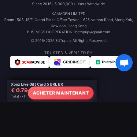
Since 2016 | 5,000,000+ Users Worldwide
KAMAGEN LIMITED
Room 1508, 15/F, Grand Plaza Office Tower II, 625 Nathan Road, Mong Kok,
Kowloon, Hong Kong
BUSINESS COOPERATION: ibittopup@gmail.com
© 2016-2026 BitTopup. All Rights Reserved.
TRUSTED & VERIFIED BY
Xbox Live Gift Card 5 BRL BR
€ 0.79
ACHETER MAINTENANT
Total · x1