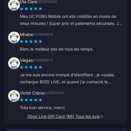
Ella Clark
2026/08/06
Mes UC PUBG Mobile ont été crédités en moins de
deux minutes ! Super prix et paiements sécurisés. Je
les utilise depuis des mois sans aucun problème. Je
Mhabe
2026/08/06
recommande vivement.
Bien, le meilleur site de tous les temps.
Viegas
2026/08/04
Je me suis encore trompé d'identifiant ; je voulais
recharger BIGO LIVE, et quand j'ai contacté le
support, cela a été résolu très rapidement. Une
Victor Cobos
2026/08/06
équipe toujours respectueuse et gentille. Merci cette
fois-ci à ZY.
Très bon service, merci.
Xbox Live Gift Card (BR) Tous les avis