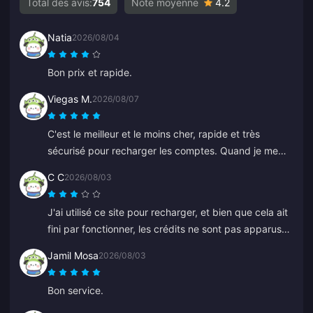
Total des avis:
754
Note moyenne
4.2
Natia
2026/08/04
Bon prix et rapide.
Viegas M.
2026/08/07
C'est le meilleur et le moins cher, rapide et très
sécurisé pour recharger les comptes. Quand je me
suis trompé sur un ancien identifiant, Anna a corrigé
C C
2026/08/03
ça rapidement et a rechargé le bon.
J'ai utilisé ce site pour recharger, et bien que cela ait
fini par fonctionner, les crédits ne sont pas apparus
tout de suite. Le service client a mis au moins 5
Jamil Mosa
2026/08/03
minutes à répondre, ce qui m'a rendu anxieux, mais la
recharge a fini par passer. Ce serait bien mieux si le
Bon service.
support répondait plus rapidement.