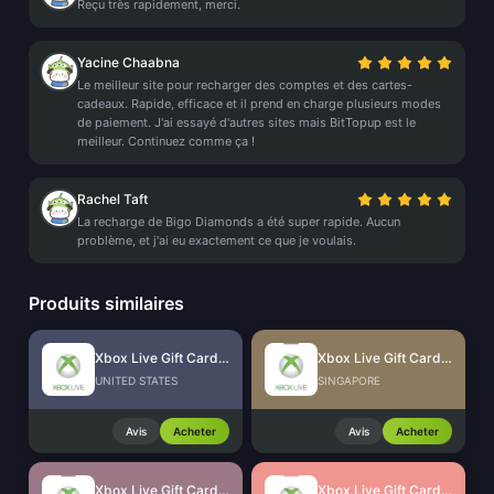
Reçu très rapidement, merci.
Yacine Chaabna
Le meilleur site pour recharger des comptes et des cartes-
cadeaux. Rapide, efficace et il prend en charge plusieurs modes
de paiement. J'ai essayé d'autres sites mais BitTopup est le
meilleur. Continuez comme ça !
Rachel Taft
La recharge de Bigo Diamonds a été super rapide. Aucun
problème, et j'ai eu exactement ce que je voulais.
Produits similaires
Xbox Live Gift Card (US)
Xbox Live Gift Card (SG)
UNITED STATES
SINGAPORE
Avis
Acheter
Avis
Acheter
Xbox Live Gift Card (MX)
Xbox Live Gift Card (HK)