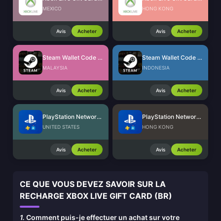
MEXICO
HONG KONG
Avis
Acheter
Avis
Acheter
Steam Wallet Code (MYR)
Steam Wallet Code (IDR)
MALAYSIA
INDONESIA
Avis
Acheter
Avis
Acheter
PlayStation Network Card (US)
PlayStation Network Card (HK)
UNITED STATES
HONG KONG
Avis
Acheter
Avis
Acheter
CE QUE VOUS DEVEZ SAVOIR SUR LA
RECHARGE XBOX LIVE GIFT CARD (BR)
1.
Comment puis-je effectuer un achat sur votre