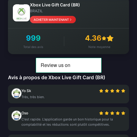
Xbox Live Gift Card (BR)
BRAZIL
ACHETER MAINTENANT
999
4.36
Total des avis
Note moyenne
Avis à propos de Xbox Live Gift Card (BR)
Yo Sk
Très, très bien.
Oso
C'est rapide. L'application garde un bon historique pour la
comptabilité et les réductions sont plutôt compétitives.