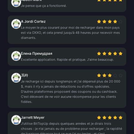
Je pense que ça a fonctionné.
A Jordi Cortez
Le moyen le plus courant pour moi de recharger dans mon pays
est via OXXO, et cela prend jusqu'à 48 heures pour recevoir mes
diamants.
Елена Премудрая
Excellente application. Rapide et pratique. J'aime beaucoup.
馮時
Je recharge ici depuis longtemps et j'ai dépensé plus de 20 000
$, mais il n'y a jamais de réductions ou d'offres spéciales.
D'autres plateformes proposent des coupons ou du cashback.
C'est décevant de ne voir aucune récompense pour les clients
fidèles.
Jarrett Meyer
J'utilise BitTopUp depuis quelques années et je dirais trois
choses : je n'ai jamais eu de problème pour recharger ; la rapidité
de livraison dépasse tout ce que j'ai pu tester ; et c'est