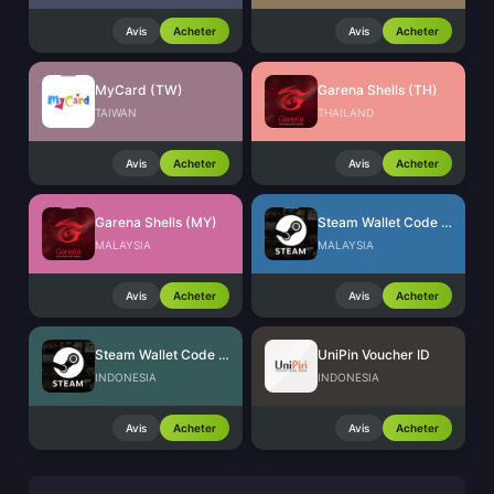
Avis
Acheter
Avis
Acheter
MyCard (TW)
Garena Shells (TH)
TAIWAN
THAILAND
Avis
Acheter
Avis
Acheter
Garena Shells (MY)
Steam Wallet Code (MYR)
MALAYSIA
MALAYSIA
Avis
Acheter
Avis
Acheter
Steam Wallet Code (IDR)
UniPin Voucher ID
INDONESIA
INDONESIA
Avis
Acheter
Avis
Acheter