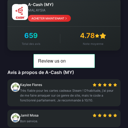
A-Cash (MY)
MALAYSIA
ACHETER MAINTENANT
659
4.78
Total des avis
Note moyenne
Avis à propos de A-Cash (MY)
Kaylee Flores
Très fiable pour les cartes cadeaux Steam ! D'habitude, j'ai peur
de me faire arnaquer sur ce genre de site, mais le code a
fonctionné parfaitement. Je recommande à 10/10.
Jamil Mosa
Bon service.