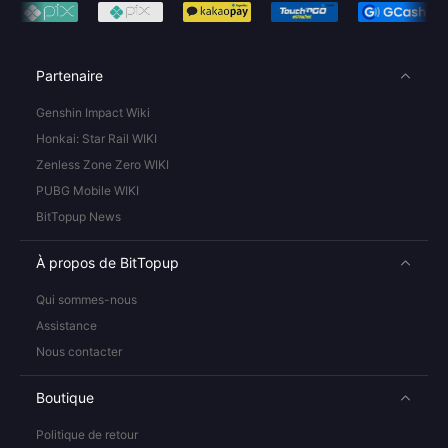
Partenaire
Genshin Impact Wiki
Honkai: Star Rail WIKI
Zenless Zone Zero WIKI
PUBG Mobile WIKI
BitTopup News
À propos de BitTopup
Qui sommes-nous
Assistance
Nous contacter
Boutique
Politique de retour