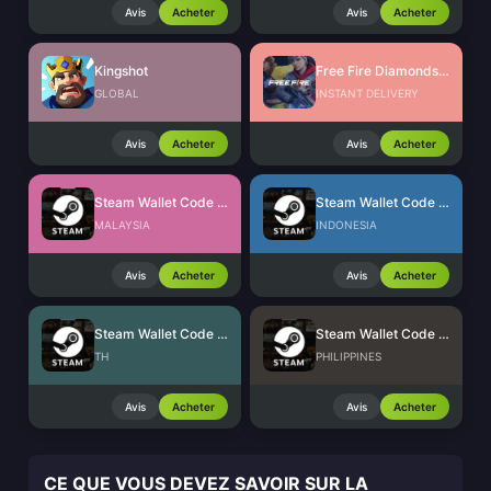
Avis
Acheter
Avis
Acheter
Kingshot
Free Fire Diamonds EU + TR
GLOBAL
INSTANT DELIVERY
Avis
Acheter
Avis
Acheter
Steam Wallet Code (MYR)
Steam Wallet Code (IDR)
MALAYSIA
INDONESIA
Avis
Acheter
Avis
Acheter
Steam Wallet Code (THB)
Steam Wallet Code (PHP)
TH
PHILIPPINES
Avis
Acheter
Avis
Acheter
CE QUE VOUS DEVEZ SAVOIR SUR LA