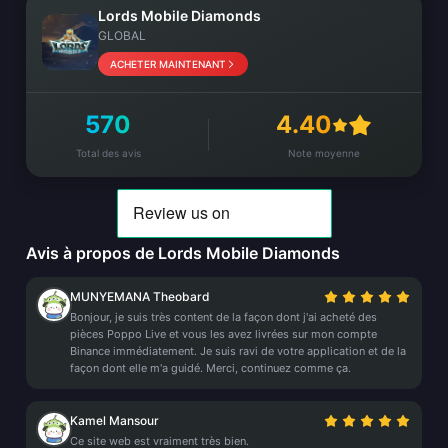
Lords Mobile Diamonds
GLOBAL
ACHETER MAINTENANT
570
4.40
Total des avis
Note moyenne
Avis à propos de Lords Mobile Diamonds
MUNYEMANA Theobard
Bonjour, je suis très content de la façon dont j'ai acheté des
pièces Poppo Live et vous les avez livrées sur mon compte
Binance immédiatement. Je suis ravi de votre application et de la
façon dont elle m'a guidé. Merci, continuez comme ça.
Kamel Mansour
Ce site web est vraiment très bien.