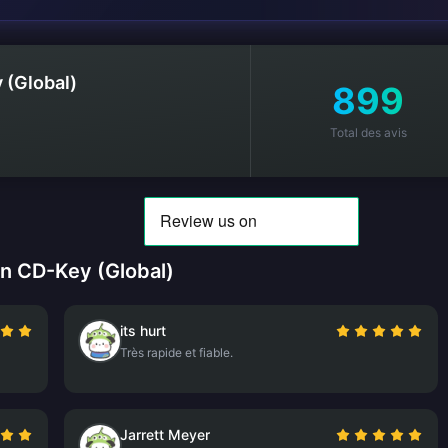
 (Global)
899
Total des avis
in CD-Key (Global)
its hurt
Très rapide et fiable.
Jarrett Meyer