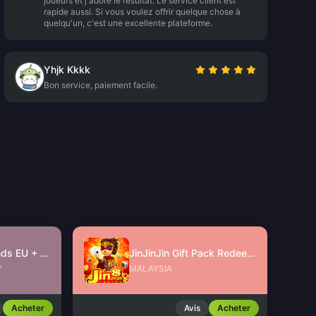
joueurs et j'adore le résultat. Le service client est
rapide aussi. Si vous voulez offrir quelque chose à
quelqu'un, c'est une excellente plateforme.
Yhjk Kkkk
Bon service, paiement facile.
Free Fire Diamonds EU + TR
JinJinJin Gift Pack Redeem Code
Y
MALAYSIA
Acheter
Avis
Acheter