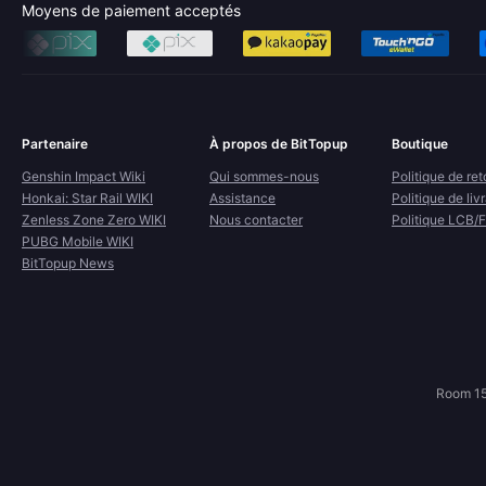
Moyens de paiement acceptés
Partenaire
À propos de BitTopup
Boutique
Genshin Impact Wiki
Qui sommes-nous
Politique de ret
Honkai: Star Rail WIKI
Assistance
Politique de liv
Zenless Zone Zero WIKI
Nous contacter
Politique LCB/
PUBG Mobile WIKI
BitTopup News
Room 15