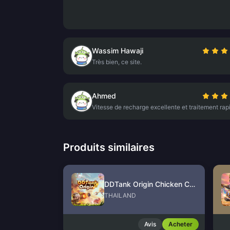
Wassim Hawaji
Très bien, ce site.
Ahmed
Vitesse de recharge excellente et traitement rap
Produits similaires
DDTank Origin Chicken Coin
THAILAND
Avis
Acheter