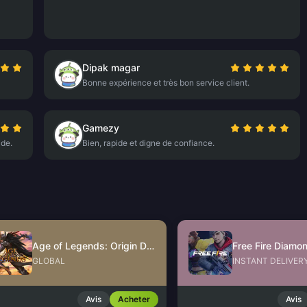
Dipak magar
Bonne expérience et très bon service client.
Gamezy
ide.
Bien, rapide et digne de confiance.
Age of Legends: Origin Diamonds
GLOBAL
INSTANT DELIVER
Avis
Acheter
Avis