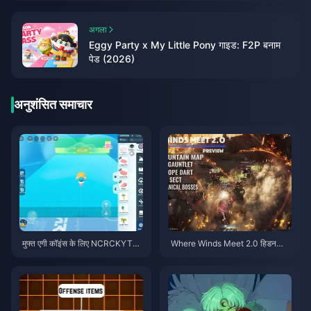
अगला
Eggy Party x My Little Pony गाइड: F2P बनाम
पेड (2026)
अनुशंसित समाचार
मुफ्त एगी कॉइंस के लिए NCRCKYT8E
Where Winds Meet 2.0 हिडन
F कोड कैसे रिडीम करें (अगस्त 2026)
माउंटेन गाइड | जुलाई 2026