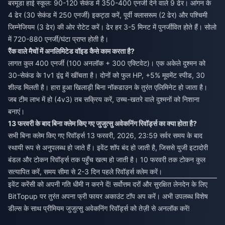
बरमूडा हाई स्कूल: 90-120 सेकंड में 350-400 एनर्जी देने वाले 9 ढेर। आंगन के
4 ढेर (30 सेकंड में 250 एनर्जी) इकट्ठा करें, पूर्वी क्लासरूम (2 ढेर) और पश्चिमी
जिम्नेजियम (3 ढेर) की ओर रोटेट करें। ढेर हर 3-5 मिनट में पुनर्जीवित होते हैं। सोलो
में 720-880 एनर्जी/घंटा प्राप्त होती है।
रैंक वाले मैचों में अनलिमिटेड वॉइड कैसे काम करता है?
लागत कुल 400 एनर्जी (100 अनलॉक + 300 एक्टिवेट)। एक अकेले दुश्मन को
30-सेकंड के 1v1 द्वंद्व में खींचता है। दोनों को फुल HP, +5% मूवमेंट स्पीड, 30
शील्ड मिलती है। हारा हुआ खिलाड़ी बिना नॉकडाउन के तुरंत एलिमिनेट हो जाता है।
जब टीम लाभ में हो (4v3) तब सक्रिय करें, उच्च-खतरे वाले दुश्मनों को निशाना
बनाएं।
13 फरवरी के बाद बिना क्लेम किए गए जुजुत्सु अवेकनिंग रिवॉर्ड्स का क्या होता है?
सभी बिना क्लेम किए गए रिवॉर्ड्स 13 फरवरी, 2026, 23:59 सर्वर समय के बाद
स्थायी रूप से अनुपलब्ध हो जाते हैं। इवेंट शॉप बंद हो जाती है, जिससे युजी इटादोरी
बंडल और टोकन रिवॉर्ड्स तक पहुँच खत्म हो जाती है। 10 फरवरी तक टोकन कुल
सत्यापित करें, समय सीमा से 2-3 दिन पहले रिवॉर्ड्स क्लेम करें।
इवेंट करेंसी को अपनी गति धीमी न करने दें! सर्वोत्तम दरों और सुरक्षित लेनदेन के लिए
BitTopup पर तुरंत अपना फ्री फायर अकाउंट टॉप अप करें। अभी उपलब्ध विशेष
डील्स के साथ प्रीमियम जुजुत्सु अवेकनिंग रिवॉर्ड्स को तेज़ी से अनलॉक करें!