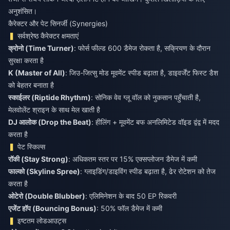
अनुशंसित।
कैरेक्टर और पेट सिनर्जी (Synergies)
सर्वश्रेष्ठ कैरेक्टर क्षमताएं
क्रोनो (Time Turner)
: फोर्स फील्ड 600 डैमेज रोकता है, सक्रियण के दौरान
सुरक्षा करता है
K (Master of All)
: जिउ-जित्सु मोड मूवमेंट स्पीड बढ़ाता है, डाइवर्जेंट फिस्ट डैश
को बेहतर बनाता है
स्काईलर (Riptide Rhythm)
: सोनिक वेव ग्लू वॉल को नुकसान पहुँचाती है,
मेलवोलेंट श्राइन के साथ मेल खाती है
DJ आलोक (Drop the Beat)
: हीलिंग + मूवमेंट बफ अनलिमिटेड वॉइड द्वंद्व में मदद
करता है
पेट स्किल्स
रॉकी (Stay Strong)
: अधिकतम स्तर पर 15% एक्सप्लोजन डैमेज में कमी
फाल्को (Skyline Spree)
: ग्लाइडिंग/डाइविंग स्पीड बढ़ाता है, ढेर रोटेशन को तेज
करता है
ओटेरो (Double Blubber)
: एलिमिनेशन के बाद 50 EP रिकवरी
एजेंट हॉप (Bouncing Bonus)
: 50% फॉल डैमेज में कमी
इष्टतम लोडआउट्स