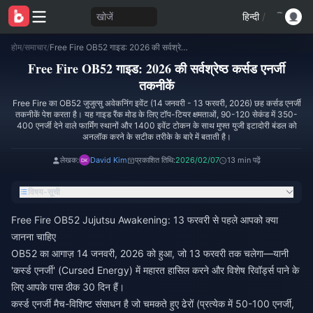
खोजें
हिन्दी
/
होम
/
समाचार
/
Free Fire OB52 गाइड: 2026 की सर्वश्रेष्ठ कर्सड एनर्जी तकनीकें
Free Fire OB52 गाइड: 2026 की सर्वश्रेष्ठ कर्सड एनर्जी
तकनीकें
Free Fire का OB52 जुजुत्सु अवेकनिंग इवेंट (14 जनवरी - 13 फरवरी, 2026) छह कर्सड एनर्जी
तकनीकें पेश करता है। यह गाइड रैंक मोड के लिए टॉप-टियर क्षमताओं, 90-120 सेकंड में 350-
400 एनर्जी देने वाले फार्मिंग स्थानों और 1400 इवेंट टोकन के साथ मुफ्त युजी इटादोरी बंडल को
अनलॉक करने के सटीक तरीके के बारे में बताती है।
लेखक:
David Kim
प्रकाशित तिथि:
2026/02/07
13 min पढ़ें
विषय-सूची
Free Fire OB52 Jujutsu Awakening: 13 फरवरी से पहले आपको क्या
जानना चाहिए
OB52 का आगाज़ 14 जनवरी, 2026 को हुआ, जो 13 फरवरी तक चलेगा—यानी
'कर्स्ड एनर्जी' (Cursed Energy) में महारत हासिल करने और विशेष रिवॉर्ड्स पाने के
लिए आपके पास ठीक 30 दिन हैं।
कर्स्ड एनर्जी मैच-विशिष्ट संसाधन है जो चमकते हुए ढेरों (प्रत्येक में 50-100 एनर्जी,