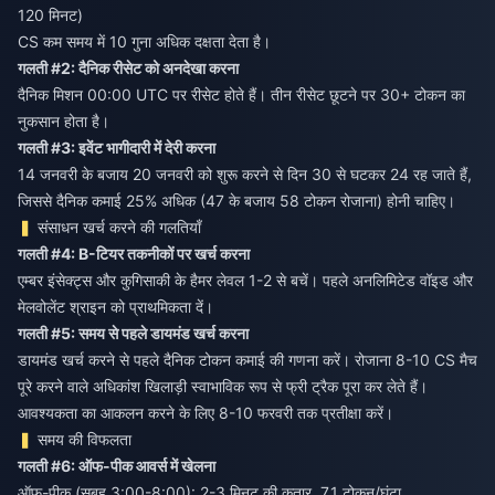
120 मिनट)
CS कम समय में 10 गुना अधिक दक्षता देता है।
गलती #2: दैनिक रीसेट को अनदेखा करना
दैनिक मिशन 00:00 UTC पर रीसेट होते हैं। तीन रीसेट छूटने पर 30+ टोकन का
नुकसान होता है।
गलती #3: इवेंट भागीदारी में देरी करना
14 जनवरी के बजाय 20 जनवरी को शुरू करने से दिन 30 से घटकर 24 रह जाते हैं,
जिससे दैनिक कमाई 25% अधिक (47 के बजाय 58 टोकन रोजाना) होनी चाहिए।
संसाधन खर्च करने की गलतियाँ
गलती #4: B-टियर तकनीकों पर खर्च करना
एम्बर इंसेक्ट्स और कुगिसाकी के हैमर लेवल 1-2 से बचें। पहले अनलिमिटेड वॉइड और
मेलवोलेंट श्राइन को प्राथमिकता दें।
गलती #5: समय से पहले डायमंड खर्च करना
डायमंड खर्च करने से पहले दैनिक टोकन कमाई की गणना करें। रोजाना 8-10 CS मैच
पूरे करने वाले अधिकांश खिलाड़ी स्वाभाविक रूप से फ्री ट्रैक पूरा कर लेते हैं।
आवश्यकता का आकलन करने के लिए 8-10 फरवरी तक प्रतीक्षा करें।
समय की विफलता
गलती #6: ऑफ-पीक आवर्स में खेलना
ऑफ-पीक (सुबह 3:00-8:00): 2-3 मिनट की कतार, 7.1 टोकन/घंटा