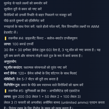
मुठभेड़ से पहले लक्ष्यों को कमजोर करें
सुरक्षित दूरी से कवर को नष्ट करें
विरोधियों को उनकी स्थिति से बाहर निकलने पर मजबूर करें
पीछे हटते दुश्मनों को एलिमिनेट करें
स्नाइपर्स के साथ पेयर करें: पहले होलो पर्पल मारें, फिर विस्थापित लक्ष्यों पर AWM
हेडशॉट लें।
तकनीक #4: डाइवर्जेंट फिस्ट - क्लोज-क्वार्टर एग्जीक्यूशन
लागत
: 100 कर्स्ड एनर्जी
30 डैश + 30 इम्पैक्ट डैमेज (कुल 60) देता है, 3 ग्लू वॉल को नष्ट करता है। यह
दूरी कम करने और संरचना तोड़ने वाले टूल के रूप में कार्य करता है।
अनुप्रयोग
:
ग्लू वॉल काउंटर
: रक्षात्मक संरचनाओं को तुरंत नष्ट करें
बर्स्ट डैमेज
: 120+ डैमेज कॉम्बो के लिए शॉटगन के साथ मिलाएं
मोबिलिटी
: डैश 5-7 मीटर की दूरी तय करता है
फिनिशिंग टूल
: कवर के पीछे कम स्वास्थ्य वाले विरोधियों को खत्म करें
तकनीक #5: कुगिसाकी का हैमर - अनलिमिटेड एमो एडवांटेज
लागत
: कुल 200 (50 लेवल 1 + 50 लेवल 2 + 100 लेवल 3)
लेवल 3 (1 फरवरी को अनलॉक) असीमित बारूद (unlimited ammo) प्रदान करता
है। निरंतर दबाव के लिए रीलोड के समय को खत्म करता है।