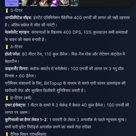
S-टियर
अनलिमिटेड वॉइड
: इंस्टेंट एलिमिनेशन मैकेनिक 400 एनर्जी की लागत को सही ठहराता
है। अंतिम सर्कल में जीत की गारंटी।
मेलवोलेंट श्राइन
: संरचनाओं के खिलाफ 400 DPS, 10% कूलडाउन कमी क्षमताओं
के चक्र को सक्षम बनाती है।
A-टियर
होलो पर्पल
: 80 मीटर रेंज, 110 कुल डैमेज। मिड-रेंज पोक और रोटेशन कंट्रोल में
बेहतरीन।
डाइवर्जेंट फिस्ट
: क्लोज-क्वार्टर में भरोसेमंद। 100 एनर्जी की लागत पर 3 ग्लू वॉल
विनाश + 60 डैमेज।
प्रीमियम संसाधनों के लिए, BitTopup के माध्यम से
सस्ते फ्री फायर डायमंड्स की
खरीदारी
तेज़ और सुरक्षित डिलीवरी सुनिश्चित करती है।
B-टियर (बचें)
एम्बर इंसेक्ट्स
: 1 मीटर के दायरे में 3 सेकंड में केवल 40 कुल डैमेज। 100 एनर्जी की
लागत पर अक्षम।
कुगिसाकी का हैमर लेवल 1-2
: 1 फरवरी के लेवल 3 अनलॉक से पहले न्यूनतम मूल्य।
सभी फ्री इवेंट रिवॉर्ड्स अनलॉक करने का सबसे तेज़ तरीका
दैनिक मिशन प्राथमिकता