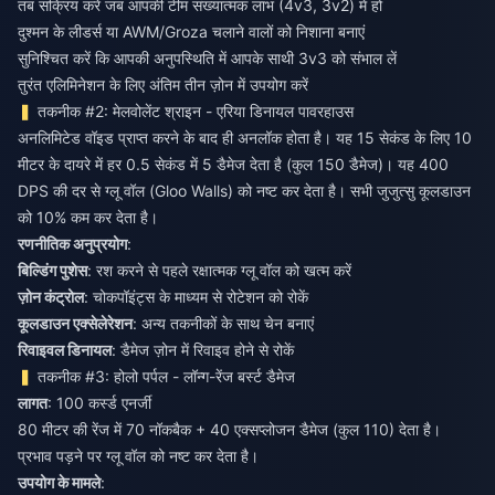
तब सक्रिय करें जब आपकी टीम संख्यात्मक लाभ (4v3, 3v2) में हो
दुश्मन के लीडर्स या AWM/Groza चलाने वालों को निशाना बनाएं
सुनिश्चित करें कि आपकी अनुपस्थिति में आपके साथी 3v3 को संभाल लें
तुरंत एलिमिनेशन के लिए अंतिम तीन ज़ोन में उपयोग करें
तकनीक #2: मेलवोलेंट श्राइन - एरिया डिनायल पावरहाउस
अनलिमिटेड वॉइड प्राप्त करने के बाद ही अनलॉक होता है। यह 15 सेकंड के लिए 10
मीटर के दायरे में हर 0.5 सेकंड में 5 डैमेज देता है (कुल 150 डैमेज)। यह 400
DPS की दर से ग्लू वॉल (Gloo Walls) को नष्ट कर देता है। सभी जुजुत्सु कूलडाउन
को 10% कम कर देता है।
रणनीतिक अनुप्रयोग
:
बिल्डिंग पुशेस
: रश करने से पहले रक्षात्मक ग्लू वॉल को खत्म करें
ज़ोन कंट्रोल
: चोकपॉइंट्स के माध्यम से रोटेशन को रोकें
कूलडाउन एक्सेलेरेशन
: अन्य तकनीकों के साथ चेन बनाएं
रिवाइवल डिनायल
: डैमेज ज़ोन में रिवाइव होने से रोकें
तकनीक #3: होलो पर्पल - लॉन्ग-रेंज बर्स्ट डैमेज
लागत
: 100 कर्स्ड एनर्जी
80 मीटर की रेंज में 70 नॉकबैक + 40 एक्सप्लोजन डैमेज (कुल 110) देता है।
प्रभाव पड़ने पर ग्लू वॉल को नष्ट कर देता है।
उपयोग के मामले
: