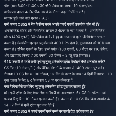
पीक (शाम 6:00-11:00): 30-60 सेकंड की कतार, 10 टोकन/घंटा
अधिकतम दक्षता के लिए पीक आवर्स के दौरान सत्र निर्धारित करें।
अक्सर पूछे जाने वाले प्रश्न (FAQ)
फ्री फायर OB52 में रैंक के लिए सबसे अच्छी कर्स्ड एनर्जी तकनीकें कौन सी हैं?
अनलिमिटेड वॉइड और मेलवोलेंट श्राइन S-टियर के रूप में हावी हैं। अनलिमिटेड
वॉइड (400 एनर्जी) 30-सेकंड के 1v1 द्वंद्व के माध्यम से तुरंत एलिमिनेशन प्रदान
करता है। मेलवोलेंट श्राइन ग्लू वॉल को 400 DPS देता है, कूलडाउन को 10% कम
करता है। सीमित एनर्जी के लिए: होलो पर्पल (100 एनर्जी, 80 मीटर पर 110 डैमेज)
और डाइवर्जेंट फिस्ट (100 एनर्जी, 60 डैमेज + 3 ग्लू वॉल विनाश)।
मैं 13 फरवरी से पहले सभी फ्री जुजुत्सु अवेकनिंग इवेंट रिवॉर्ड्स कैसे अनलॉक करूँ?
CS रैंक (10 टोकन/गेम) और दैनिक मिशनों के माध्यम से 1400 टोकन पूरे करें।
रोजाना 10 CS गेम = 100 टोकन, 16-दिन के बफर के साथ 14 दिनों में समाप्त। 10
गुना दक्षता के लिए BR के बजाय CS को प्राथमिकता दें।
क्या मैं बिना पैसे खर्च किए जुजुत्सु अवेकनिंग इवेंट पूरा कर सकता हूँ?
हाँ। फ्री ट्रैक के लिए केवल रैंक भागीदारी की आवश्यकता है। CS गेम परिणाम की
परवाह किए बिना 10 टोकन प्रदान करते हैं। रोजाना 8-10 CS मैच बिना डायमंड के
14-17 दिनों में फ्री ट्रैक पूरा कर देते हैं।
फ्री फायर OB52 में कर्स्ड एनर्जी फार्म करने का सबसे तेज़ तरीका क्या है?