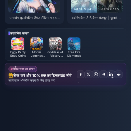
यांगयांग शुआनिलिंग डैमेज सीलिंग गाइड |
वदरिंग वेव्स 3.6 बैनर शेड्यूल | जुलाई 20
जुलाई 2026
26
अनुशंसित उत्पाद
Eggy Party
Mobile
Goddess of
Free Fire
Eggy Coins
Legends
Victory
Diamonds
Bang Bang
NIKKE
सीमित समय का ऑफर
शेयर करें और 10% तक का डिस्काउंट जीतें
लकी व्हील अनलॉक करने के लिए शेयर करें।