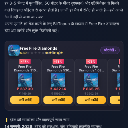
हर 3-5 मिनट में पुनर्जीवित, 50 मीटर के भीतर दृश्यमान) और एलिमिनेशन से मिलने
वाले रिवाइवल पॉइंट्स से प्राप्त होती है। एनर्जी हर मैच में रीसेट हो जाती है—इसे अगले
गेम में नहीं ले जाया जा सकता।
अपनी प्रगति को तेज करने के लिए BitTopup के माध्यम से
Free Fire डायमंड्स
टॉप अप खरीदें
और तुरंत डिलीवरी पाएं।
Free Fire Diamonds
और देखें ›
4.89
599 बिक चुके
-47%
-73%
-73%
-73
Free Fire
Free Fire
Free Fire
Free F
Diamonds 310
Diamonds 530
Diamonds 1,080
Diamonds 
Diamonds
Diamonds
Diamonds
Diamo
【Middle East
【Middle East
【Middle 
region optional】
region optional】
region opt
₹ 237.39
₹ 432.14
₹ 865.25
₹ 1728
₹ 449.29
₹ 1599.70
₹ 3202.99
₹ 6402
अभी खरीदें
अभी खरीदें
अभी खरीदें
अभी खरी
इवेंट की समयरेखा और महत्वपूर्ण समय सीमा
14 जनवरी, 2026
: इवेंट की शुरुआत, पांच बुनियादी तकनीकें उपलब्ध