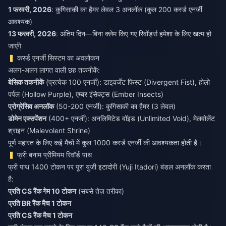
1 फरवरी, 2026
: कुगिसाकी का हैमर लेवल 3 अनलॉक (कुल 200 कर्स्ड एनर्जी
आवश्यक)
13 फरवरी, 2026
: अंतिम दिन—बिना क्लेम किए गए रिवॉर्ड्स हमेशा के लिए खत्म हो
जाएंगे
कर्स्ड एनर्जी सिस्टम का अवलोकन
अलग-अलग लागत वाली छह तकनीकें:
बेसिक तकनीकें
(प्रत्येक 100 एनर्जी): डाइवर्जेंट फिस्ट (Divergent Fist), होलो
पर्पल (Hollow Purple), एम्बर इंसेक्ट्स (Ember Insects)
प्रोग्रेसिव अनलॉक
(50-200 एनर्जी): कुगिसाकी का हैमर (3 लेवल)
डोमेन एक्सपेंशन
(400+ एनर्जी): अनलिमिटेड वॉइड (Unlimited Void), मेलवोलेंट
श्राइन (Malevolent Shrine)
पूर्ण महारत के लिए कई मैचों में कुल 1000 कर्स्ड एनर्जी की आवश्यकता होती है।
फ्री बनाम प्रीमियम रिवॉर्ड पाथ
फ्री पाथ 1400 टोकन पर पूरा युजी इटादोरी (Yuji Itadori) बंडल अनलॉक करता
है:
प्रति CS रैंक गेम 10 टोकन
(सबसे तेज़ तरीका)
प्रति BR रैंक मैच 1 टोकन
प्रति CS रैंक मैच 1 टोकन