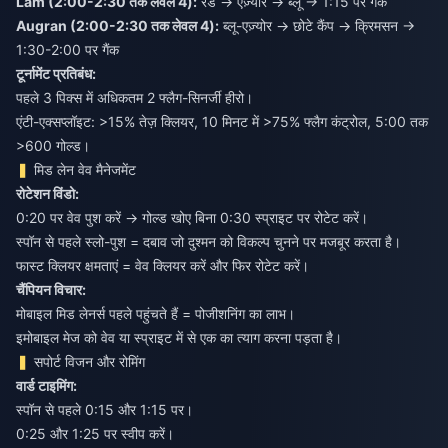
Lam (2:00-2:30 तक लेवल 4):
रेड → एज़्योर → ब्लू → 1:15 पर गैंक
Augran (2:00-2:30 तक लेवल 4):
ब्लू-एज़्योर → छोटे कैंप → क्रिमसन →
1:30-2:00 पर गैंक
टूर्नामेंट प्रतिबंध:
पहले 3 पिक्स में अधिकतम 2 फ्लैग-सिनर्जी हीरो।
एंटी-एक्सप्लॉइट: >15% तेज़ क्लियर, 10 मिनट में >75% फ्लैग कंट्रोल, 5:00 तक
>600 गोल्ड।
मिड लेन वेव मैनेजमेंट
रोटेशन विंडो:
0:20 पर वेव पुश करें → गोल्ड खोए बिना 0:30 स्प्राइट पर रोटेट करें।
स्पॉन से पहले स्लो-पुश = दबाव जो दुश्मन को विकल्प चुनने पर मजबूर करता है।
फास्ट क्लियर क्षमताएं = वेव क्लियर करें और फिर रोटेट करें।
चैंपियन विचार:
मोबाइल मिड लेनर्स पहले पहुंचते हैं = पोजीशनिंग का लाभ।
इमोबाइल मेज को वेव या स्प्राइट में से एक का त्याग करना पड़ता है।
सपोर्ट विजन और रोमिंग
वार्ड टाइमिंग:
स्पॉन से पहले 0:15 और 1:15 पर।
0:25 और 1:25 पर स्वीप करें।