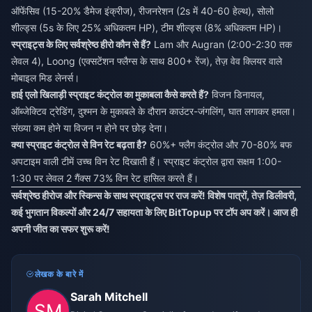
ऑफेंसिव (15-20% डैमेज इंक्रीज), रीजनरेशन (2s में 40-60 हेल्थ), सोलो
शील्ड्स (5s के लिए 25% अधिकतम HP), टीम शील्ड्स (8% अधिकतम HP)।
स्प्राइट्स के लिए सर्वश्रेष्ठ हीरो कौन से हैं?
Lam और Augran (2:00-2:30 तक
लेवल 4), Loong (एक्सटेंशन फ्लैग्स के साथ 800+ रेंज), तेज़ वेव क्लियर वाले
मोबाइल मिड लेनर्स।
हाई एलो खिलाड़ी स्प्राइट कंट्रोल का मुकाबला कैसे करते हैं?
विजन डिनायल,
ऑब्जेक्टिव ट्रेडिंग, दुश्मन के मुकाबले के दौरान काउंटर-जंगलिंग, घात लगाकर हमला।
संख्या कम होने या विजन न होने पर छोड़ देना।
क्या स्प्राइट कंट्रोल से विन रेट बढ़ता है?
60%+ फ्लैग कंट्रोल और 70-80% बफ
अपटाइम वाली टीमें उच्च विन रेट दिखाती हैं। स्प्राइट कंट्रोल द्वारा सक्षम 1:00-
1:30 पर लेवल 2 गैंक्स 73% विन रेट हासिल करते हैं।
सर्वश्रेष्ठ हीरोज और स्किन्स के साथ स्प्राइट्स पर राज करें! विशेष पात्रों, तेज़ डिलीवरी,
कई भुगतान विकल्पों और 24/7 सहायता के लिए BitTopup पर टॉप अप करें। आज ही
अपनी जीत का सफर शुरू करें!
लेखक के बारे में
Sarah Mitchell