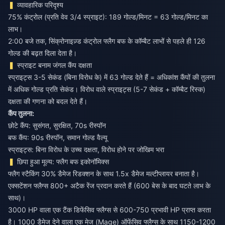
व्यावहारिक परिदृश्य
75% कंट्रोल (प्रति वेव 3/4 स्प्राइट): 189 गोल्ड/मिनट = 63 गोल्ड/मिनट का
लाभ।
2:00 बजे तक, सिंक्रोनाइज़्ड कंट्रोल फ्लैग बफ के कॉम्बैट लाभों से पहले ही 126
गोल्ड की बढ़त दिला देता है।
स्प्राइट बनाम जंगल कैंप दक्षता
स्प्राइट्स 3-5 सेकंड (बिना विरोध के) में 63 गोल्ड देते हैं = अधिकांश कैंपों की तुलना
में अधिक गोल्ड प्रति सेकंड। विरोध वाले स्प्राइट्स (5-7 सेकंड + कॉम्बैट रिस्क)
दक्षता की गणना को बदल देते हैं।
कैंप तुलना:
छोटे कैंप: सुसंगत, सुरक्षित, 70s रीस्पॉन
बफ कैंप: 90s रीस्पॉन, समान गोल्ड वैल्यू
स्प्राइट्स: बिना विरोध के उच्च दक्षता, विरोध होने पर जोखिम भरा
छिपा हुआ मूल्य: फ्लैग बफ इकोनॉमिक्स
फ्लैग स्टैकिंग 30% डैमेज रिडक्शन के साथ 1.5x डैमेज मल्टीप्लायर बनाता है।
एक्सटेंशन फ्लैग्स 800+ अटैक रेंज प्रदान करते हैं (600 बेस के बाद घटते लाभ के
साथ)।
3000 HP वाला एक टैंक डिफेंसिव फ्लैग्स से 600-750 प्रभावी HP प्राप्त करता
है। 1000 डैमेज देने वाला एक मेज (Mage) ऑफेंसिव फ्लैग्स के साथ 1150-1200