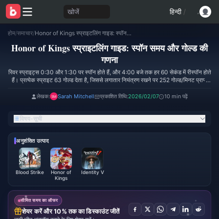
खोजें
हिन्दी
/
होम
/
समाचार
/
Honor of Kings स्प्राइटलिंग गाइड: स्पॉन समय और गोल्ड की गणना
Honor of Kings स्प्राइटलिंग गाइड: स्पॉन समय और गोल्ड की
गणना
रिवर स्प्राइट्स 0:30 और 1:30 पर स्पॉन होते हैं, और 4:00 बजे तक हर 60 सेकंड में रीस्पॉन होते
हैं। प्रत्येक स्प्राइट 63 गोल्ड देता है, जिससे लगातार नियंत्रण रखने पर 252 गोल्ड/मिनट प्राप्त
होता है। सिंक्रोनाइज़्ड कंट्रोल 2:00 से पहले 126 गोल्ड का लाभ देता है, जबकि पैच 1.10.5 के
बाद फ्लैग बफ्स 20-25% डैमेज रिडक्शन या 15-20% डैमेज इंक्रीज प्रदान करते हैं। Lam और
लेखक:
Sarah Mitchell
प्रकाशित तिथि:
2026/02/07
10 min पढ़ें
Augran जैसे हाई-एलो जंगलर्स 2:00-2:30 तक लेवल 4 पर पहुँच जाते हैं, जिससे 1:00-1:30
पर 73% विन रेट के साथ लेवल 2 गैंग्स संभव हो पाते हैं।
विषय-सूची
अनुशंसित उत्पाद
Blood Strike
Honor of
Identity V
Kings
सीमित समय का ऑफर
शेयर करें और 10% तक का डिस्काउंट जीतें