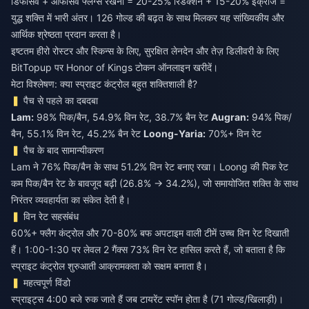
डिफेंसिव + ऑफेंसिव फ्लैग्स रखना = 20-25% रिडक्शन + 15-20% इंक्रीज =
युद्ध शक्ति में भारी अंतर। 126 गोल्ड की बढ़त के साथ मिलकर यह सांख्यिकीय और
आर्थिक श्रेष्ठता प्रदान करता है।
इष्टतम हीरो रोस्टर और स्किन्स के लिए, सुरक्षित लेनदेन और तेज़ डिलीवरी के लिए
BitTopup पर
Honor of Kings टोकन ऑनलाइन खरीदें
।
मेटा विश्लेषण: क्या स्प्राइट कंट्रोल बहुत शक्तिशाली है?
पैच से पहले का दबदबा
Lam:
98% पिक/बैन, 54.9% विन रेट, 38.7% बैन रेट
Augran:
94% पिक/
बैन, 55.1% विन रेट, 45.2% बैन रेट
Loong-Yaria:
70%+ विन रेट
पैच के बाद सामान्यीकरण
Lam ने 76% पिक/बैन के साथ 51.2% विन रेट बनाए रखा। Loong की पिक रेट
कम पिक/बैन रेट के बावजूद बढ़ी (26.8% → 34.2%), जो समायोजित शक्ति के साथ
निरंतर व्यवहार्यता का संकेत देती है।
विन रेट सहसंबंध
60%+ फ्लैग कंट्रोल और 70-80% बफ अपटाइम वाली टीमें उच्च विन रेट दिखाती
हैं। 1:00-1:30 पर लेवल 2 गैंक्स 73% विन रेट हासिल करते हैं, जो बताता है कि
स्प्राइट कंट्रोल शुरुआती आक्रामकता को सक्षम बनाता है।
महत्वपूर्ण विंडो
स्प्राइट्स 4:00 बजे रुक जाते हैं जब टायरेंट स्पॉन होता है (71 गोल्ड/खिलाड़ी)।