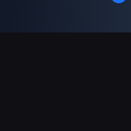
भुगतान सहायता
पार्टनर
Genshin Impact Wiki
Honkai: Star Rail WIKI
Zenless Zone Zero WIKI
PUBG Mobile WIKI
BitTopup News