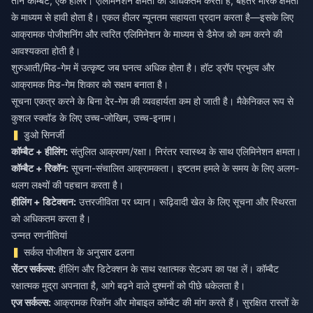
तीन कॉम्बैट, एक हीलर। एलिमिनेशन क्षमता को अधिकतम करता है, बेहतर मारक क्षमता
के माध्यम से हावी होता है। एकल हीलर न्यूनतम सहायता प्रदान करता है—इसके लिए
आक्रामक पोजीशनिंग और त्वरित एलिमिनेशन के माध्यम से डैमेज को कम करने की
आवश्यकता होती है।
शुरुआती/मिड-गेम में उत्कृष्ट जब घनत्व अधिक होता है। हॉट ड्रॉप प्रभुत्व और
आक्रामक मिड-गेम शिकार को सक्षम बनाता है।
सूचना एकत्र करने के बिना देर-गेम की व्यवहार्यता कम हो जाती है। मैकेनिकल रूप से
कुशल स्क्वॉड के लिए उच्च-जोखिम, उच्च-इनाम।
डुओ सिनर्जी
कॉम्बैट + हीलिंग:
कॉम्बैट + रिकॉन:
सूचना-संचालित आक्रामकता। इष्टतम हमले के समय के लिए अलग-
हीलिंग + डिटेक्शन:
उत्तरजीविता पर ध्यान। रूढ़िवादी खेल के लिए सूचना और स्थिरता
को अधिकतम करता है।
उन्नत रणनीतियां
सर्कल पोजीशन के अनुसार ढलना
सेंटर सर्कल्स:
हीलिंग और डिटेक्शन के साथ रक्षात्मक सेटअप का पक्ष लें। कॉम्बैट
एज सर्कल्स:
आक्रामक रिकॉन और मोबाइल कॉम्बैट की मांग करते हैं। सुरक्षित रास्तों के