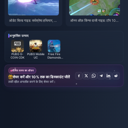
ओडेट बिल्ड गाइड: सर्वश्रेष्ठ हथियार, आ
ऑनर ऑफ़ किंग्स दाजी गाइड: टॉप 10
र्टिफैक्ट्स और टीमें | अगस्त 2026
ट्रिक्स | अगस्त 2026
अनुशंसित उत्पाद
PUBG G-
PUBG Mobile
Free Fire
COIN CDK
UC
Diamonds
(LATAM)
सीमित समय का ऑफर
शेयर करें और 10% तक का डिस्काउंट जीतें
लकी व्हील अनलॉक करने के लिए शेयर करें।