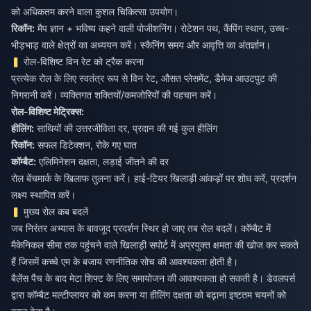
रिकॉन:
मैप ज्ञान + भविष्य कहने वाली पोजीशनिंग। रोटेशन पथ, कैंपिंग स्थान, उच्च-
भीड़भाड़ वाले क्षेत्रों का अध्ययन करें। स्कैनिंग समय और आवृत्ति का अंतर्ज्ञान।
रोल-विशिष्ट विन रेट को ट्रैक करना
प्रत्येक रोल के लिए स्वतंत्र रूप से विन रेट, औसत प्लेसमेंट, डैमेज आउटपुट की
निगरानी करें। व्यक्तिगत शक्तियों/कमजोरियों की पहचान करें।
रोल-विशिष्ट मेट्रिक्स:
हीलिंग:
साथियों की उत्तरजीविता दर, प्रदान की गई कुल हीलिंग
रिकॉन:
सफल डिटेक्शन, रोके गए घात
कॉम्बैट:
एलिमिनेशन दक्षता, लड़ाई जीतने की दर
रोल बेंचमार्क के खिलाफ तुलना करें। हाई-टियर खिलाड़ी आंकड़ों पर शोध करें, प्रदर्शन
लक्ष्य स्थापित करें।
मुख्य रोल कब बदलें
जब निरंतर अभ्यास के बावजूद प्रदर्शन स्थिर हो जाए तब रोल बदलें। कॉम्बैट में
मैकेनिकल सीमा तक पहुंचने वाले खिलाड़ी सपोर्ट में अप्रयुक्त क्षमता की खोज कर सकते
हैं जिसमें कच्चे एम के बजाय रणनीतिक सोच की आवश्यकता होती है।
बैलेंस पैच के बाद मेटा शिफ्ट के लिए समायोजन की आवश्यकता हो सकती है। डेवलपर्स
द्वारा कॉम्बैट मल्टीप्लायर को कम करना या हीलिंग दक्षता को बढ़ाना इष्टतम चयनों को