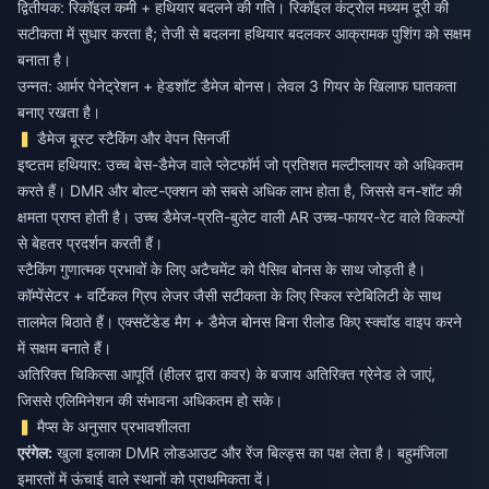
द्वितीयक: रिकॉइल कमी + हथियार बदलने की गति। रिकॉइल कंट्रोल मध्यम दूरी की
सटीकता में सुधार करता है; तेजी से बदलना हथियार बदलकर आक्रामक पुशिंग को सक्षम
बनाता है।
उन्नत: आर्मर पेनेट्रेशन + हेडशॉट डैमेज बोनस। लेवल 3 गियर के खिलाफ घातकता
बनाए रखता है।
डैमेज बूस्ट स्टैकिंग और वेपन सिनर्जी
इष्टतम हथियार: उच्च बेस-डैमेज वाले प्लेटफॉर्म जो प्रतिशत मल्टीप्लायर को अधिकतम
करते हैं। DMR और बोल्ट-एक्शन को सबसे अधिक लाभ होता है, जिससे वन-शॉट की
क्षमता प्राप्त होती है। उच्च डैमेज-प्रति-बुलेट वाली AR उच्च-फायर-रेट वाले विकल्पों
से बेहतर प्रदर्शन करती हैं।
स्टैकिंग गुणात्मक प्रभावों के लिए अटैचमेंट को पैसिव बोनस के साथ जोड़ती है।
कॉम्पेंसेटर + वर्टिकल ग्रिप लेजर जैसी सटीकता के लिए स्किल स्टेबिलिटी के साथ
तालमेल बिठाते हैं। एक्सटेंडेड मैग + डैमेज बोनस बिना रीलोड किए स्क्वॉड वाइप करने
में सक्षम बनाते हैं।
अतिरिक्त चिकित्सा आपूर्ति (हीलर द्वारा कवर) के बजाय अतिरिक्त ग्रेनेड ले जाएं,
जिससे एलिमिनेशन की संभावना अधिकतम हो सके।
मैप्स के अनुसार प्रभावशीलता
एरंगेल:
खुला इलाका DMR लोडआउट और रेंज बिल्ड्स का पक्ष लेता है। बहुमंजिला