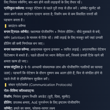
प्रतिकूल सर्कल्स:
मजबूर रोटेशन से पहले पूरी तरह से हील करें। कॉम्बैट मूवमेंट को
कवर करने वाला सप्रेशन प्रदान करता है; रिकॉन कम से कम विवादित रास्तों की
पहचान करता है।
काउंटर-कॉम्प्स
बनाम ट्रिपल-कॉम्बैट:
रक्षात्मक पोजीशनिंग + निरंतर हीलिंग। सीधे मुकाबले से बचें;
घर्षण (attrition) के माध्यम से टिके रहें। लंबी लड़ाई के लिए मजबूर करें जहां उनकी
बनाम रक्षात्मक कॉम्प्स:
आक्रामक सूचना इनकार + त्वरित लड़ाई। अप्रत्याशित रोटेशन
डिटेक्शन से बचते हैं। पहले हीलर्स पर ध्यान केंद्रित करें, जिससे उनकी टिके रहने की
बनाम संतुलित 2-1-1:
अस्थायी संख्यात्मक लाभ और पोजीशनिंग गलतियों का फायदा
उठाएं। पहचानें कि रोटेशन के दौरान दुश्मन कब अलग होते हैं; फिर से संगठित होने से
पहले तेजी से एलिमिनेशन सुरक्षित करें।
संचार प्रोटोकॉल (Communication Protocols)
रोल-विशिष्ट कॉलआउट्स:
रिकॉन:
निरंतर दुश्मन स्थिति अपडेट (दूरी, दिशा, मूवमेंट)
हीलिंग:
उपलब्ध क्षमता, AoE पुनर्जनन के लिए इष्टतम पोजीशनिंग
कॉम्बैट:
हमले का समय, फोकस-फायर लक्ष्य