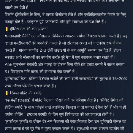
हीलिंग की कमी होती है। मिड-गेम की कई लड़ाइयां स्क्वॉड को डैमेज और संसाधनों से
खाली कर देती हैं।
रिकॉन इंटेलिजेंस के बिना, वे खराब पोजीशन लेते हैं और प्रतिक्रियाशील गेमप्ले के लिए
मजबूर होते हैं। फाइनल पूरी जानकारी और पूर्ण स्वास्थ्य का पक्ष लेते हैं।
हीलिंग रोल को कम आंकना
गलतफहमी: मैकेनिकल कौशल + चिकित्सा आइटम पर्याप्त स्थिरता प्रदान करते हैं। यह
दक्षता मल्टीप्लायरों की अनदेखी करता है जो संसाधन खपत को नाटकीय रूप से कम
करते हैं। मानक स्क्वॉड 2-3 लंबी लड़ाइयों के बाद आपूर्ति समाप्त कर देते हैं; हीलर
स्क्वॉड आधे संसाधनों का उपयोग करके पूरे मैच में पूर्ण स्वास्थ्य बनाए रखते हैं।
AoE पुनर्जनन घेराबंदी और पकड़ के दौरान बिना पीछे हटे दबाव बनाने में सक्षम बनाता
है। रिवाइवल गति क्लच की संभावना पैदा करती है।
प्रतिस्पर्धी डेटा: हीलिंग विशेषज्ञ सपोर्ट की कमी वाली संरचनाओं की तुलना में 15-20%
उच्च औसत प्लेसमेंट प्राप्त करते हैं।
स्किल पॉइंट की बर्बादी
कई पेड़ों (trees) में पॉइंट फैलाना औसत दर्जे का परिणाम देता है। कॉम्बैट डैमेज को
हीलिंग सपोर्ट के साथ जोड़ने वाले हाइब्रिड बिल्ड्स न तो पर्याप्त डैमेज देते हैं और न ही
पर्याप्त हीलिंग। इष्टतम प्रगति के लिए पूर्ण विशेषज्ञता की आवश्यकता होती है।
प्रारंभिक प्रगति के दौरान देर-गेम स्किल्स को प्राथमिकता देना उन बुनियादी बोनस का
त्याग करता है जो पूरे मैच में मूल्य प्रदान करते हैं। शुरुआती चयन अक्सर उपयोग की