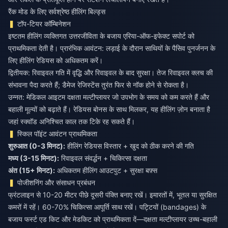
रैंक मोड के लिए सर्वश्रेष्ठ हीलिंग बिल्ड्स
टॉप-टियर कॉम्बिनेशन
इष्टतम हीलिंग व्यक्तिगत उत्तरजीविता के बजाय एरिया-ऑफ-इफेक्ट सपोर्ट को
प्राथमिकता देती है। प्रारंभिक आवंटन: लड़ाई के दौरान साथियों के पैसिव पुनर्जनन के
लिए हीलिंग रेडियस को अधिकतम करें।
द्वितीयक: रिवाइवल गति में वृद्धि और रिवाइवल के बाद सुरक्षा। तेज रिवाइवल क्लच की
संभावना पैदा करते हैं; डैमेज रेजिस्टेंस तुरंत फिर से नॉक होने से रोकता है।
उन्नत: मेडिकल आइटम दक्षता मल्टीप्लायर जो उपभोग के समय को कम करते हैं और
बहाली मूल्यों को बढ़ाते हैं। रेडियस बोनस के साथ मिलकर, यह हीलिंग ज़ोन बनाता है
जहां स्क्वॉड अनिश्चित काल तक टिके रह सकते हैं।
स्किल पॉइंट आवंटन प्राथमिकता
शुरुआत (0-3 मिनट):
मध्य (3-15 मिनट):
अंत (15+ मिनट):
अधिकतम हीलिंग आउटपुट + सुरक्षा बफ़्स
पोजीशनिंग और संसाधन प्रबंधन
फ्रंटलाइन से 10-20 मीटर पीछे दूसरी पंक्ति बनाए रखें। इमारतों में, भूतल या सुरक्षित
कमरों में रहें। 60-70% चिकित्सा आपूर्ति साथ रखें। पट्टियों (bandages) के
बजाय फर्स्ट एड किट और मेडकिट को प्राथमिकता दें—दक्षता मल्टीप्लायर उच्च-बहाली