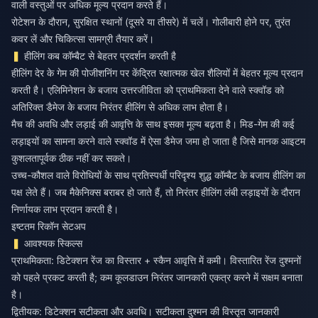
वाली वस्तुओं पर अधिक मूल्य प्रदान करते हैं।
रोटेशन के दौरान, सुरक्षित स्थानों (दूसरे या तीसरे) में चलें। गोलीबारी होने पर, तुरंत
कवर लें और चिकित्सा सामग्री तैयार करें।
हीलिंग कब कॉम्बैट से बेहतर प्रदर्शन करती है
हीलिंग देर के गेम की पोजीशनिंग पर केंद्रित रक्षात्मक खेल शैलियों में बेहतर मूल्य प्रदान
करती है। एलिमिनेशन के बजाय उत्तरजीविता को प्राथमिकता देने वाले स्क्वॉड को
अतिरिक्त डैमेज के बजाय निरंतर हीलिंग से अधिक लाभ होता है।
मैच की अवधि और लड़ाई की आवृत्ति के साथ इसका मूल्य बढ़ता है। मिड-गेम की कई
लड़ाइयों का सामना करने वाले स्क्वॉड में ऐसा डैमेज जमा हो जाता है जिसे मानक आइटम
कुशलतापूर्वक ठीक नहीं कर सकते।
उच्च-कौशल वाले विरोधियों के साथ प्रतिस्पर्धी परिदृश्य शुद्ध कॉम्बैट के बजाय हीलिंग का
पक्ष लेते हैं। जब मैकेनिक्स बराबर हो जाते हैं, तो निरंतर हीलिंग लंबी लड़ाइयों के दौरान
निर्णायक लाभ प्रदान करती है।
इष्टतम रिकॉन सेटअप
आवश्यक स्किल्स
प्राथमिकता: डिटेक्शन रेंज का विस्तार + स्कैन आवृत्ति में कमी। विस्तारित रेंज दुश्मनों
को पहले प्रकट करती है; कम कूलडाउन निरंतर जानकारी एकत्र करने में सक्षम बनाता
है।
द्वितीयक: डिटेक्शन सटीकता और अवधि। सटीकता दुश्मन की विस्तृत जानकारी