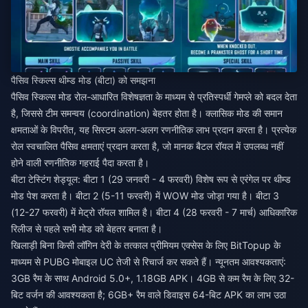
पैसिव स्किल्स थीम्ड मोड (बीटा) को समझना
पैसिव स्किल्स मोड रोल-आधारित विशेषज्ञता के माध्यम से प्रतिस्पर्धी गेमप्ले को बदल देता
है, जिससे टीम समन्वय (coordination) बेहतर होता है। क्लासिक मोड की समान
क्षमताओं के विपरीत, यह सिस्टम अलग-अलग रणनीतिक लाभ प्रदान करता है। प्रत्येक
रोल स्वचालित पैसिव क्षमताएं प्रदान करता है, जो मानक बैटल रॉयल में उपलब्ध नहीं
होने वाली रणनीतिक गहराई पैदा करता है।
बीटा टेस्टिंग शेड्यूल: बीटा 1 (29 जनवरी - 4 फरवरी) विशेष रूप से एरंगेल पर थीम्ड
मोड पेश करता है। बीटा 2 (5-11 फरवरी) में WOW मोड जोड़ा गया है। बीटा 3
(12-27 फरवरी) में मेट्रो रॉयल शामिल है। बीटा 4 (28 फरवरी - 7 मार्च) आधिकारिक
रिलीज से पहले सभी मोड को बेहतर बनाता है।
खिलाड़ी बिना किसी लॉगिन देरी के तत्काल प्रीमियम एक्सेस के लिए BitTopup के
माध्यम से
PUBG मोबाइल UC तेजी से रिचार्ज
कर सकते हैं। न्यूनतम आवश्यकताएं:
3GB रैम के साथ Android 5.0+, 1.18GB APK। 4GB से कम रैम के लिए 32-
बिट वर्जन की आवश्यकता है; 6GB+ रैम वाले डिवाइस 64-बिट APK का लाभ उठा