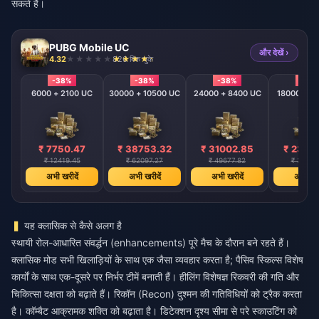
सकते हैं।
PUBG Mobile UC
और देखें ›
4.32
826 बिक चुके
-38%
-38%
-38%
-38
6000 + 2100 UC
30000 + 10500 UC
24000 + 8400 UC
18000 + 6
₹ 7750.47
₹ 38753.32
₹ 31002.85
₹ 2325
₹ 12419.45
₹ 62097.27
₹ 49677.82
₹ 37258
अभी खरीदें
अभी खरीदें
अभी खरीदें
अभी खरी
यह क्लासिक से कैसे अलग है
स्थायी रोल-आधारित संवर्द्धन (enhancements) पूरे मैच के दौरान बने रहते हैं।
क्लासिक मोड सभी खिलाड़ियों के साथ एक जैसा व्यवहार करता है; पैसिव स्किल्स विशेष
कार्यों के साथ एक-दूसरे पर निर्भर टीमें बनाती हैं। हीलिंग विशेषज्ञ रिकवरी की गति और
चिकित्सा दक्षता को बढ़ाते हैं। रिकॉन (Recon) दुश्मन की गतिविधियों को ट्रैक करता
है। कॉम्बैट आक्रामक शक्ति को बढ़ाता है। डिटेक्शन दृश्य सीमा से परे स्काउटिंग को