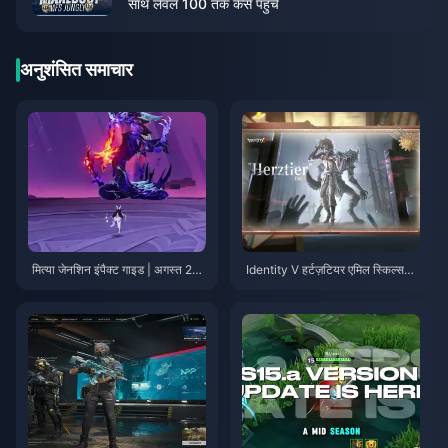
साथ लेवल 100 तक कैसे पहुँचें
अनुशंसित समाचार
मित्या जेनशिन इंपैक्ट गाइड | अगस्त 20
Identity V हर्टज़टियर एमिल स्किल्स
26
गाइड | अगस्त 2026