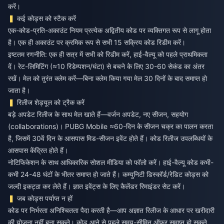
करें।
कई कोड्स को स्टैक करें
एक-कोड-प्रति-अकाउंट नियम प्रत्येक अद्वितीय कोड पर व्यक्तिगत रूप से लागू होता
है। एक ही अकाउंट पर क्रमिक रूप से सभी 15 सक्रिय कोड रिडीम करें।
इष्टतम रणनीति: एक ही सत्र में सभी को रिडीम करें, हाई-वैल्यू को पहले प्राथमिकता
दें। रेट-लिमिटिंग (≈10 रिडेम्पशन/घंटा) से बचने के लिए 30-60 सेकंड का अंतर
रखें। मेल को तुरंत क्लेम करें—बिना क्लेम किया गया मेल 30 दिनों के बाद समाप्त हो
जाता है।
रिलीज शेड्यूल को ट्रैक करें
बड़े अपडेट रिलीज के साथ मेल खाते हैं—वर्जन अपडेट, नए सीजन, सहयोग
(collaborations)। PUBG Mobile ≈60-दिन के सीजन चक्र का पालन करता
है, जिसमें 30वें दिन के आसपास मिड-सीजन इवेंट होते हैं। कोड रिलीज उपलब्धियों के
आसपास केंद्रित होते हैं।
नोटिफिकेशन के साथ आधिकारिक सोशल मीडिया को फॉलो करें। हाई-वैल्यू कोड कभी-
कभी 24-48 घंटों के भीतर समाप्त हो जाते हैं। कम्युनिटी डिस्कॉर्ड/रेडिट कोड्स को
जल्दी इकट्ठा कर लेते हैं। ज्ञात इवेंट्स के लिए कैलेंडर रिमाइंडर सेट करें।
जब कोड्स पर्याप्त न हों
कोड पर निर्भरता अनिश्चितता पैदा करती है—आप अज्ञात रिलीज के आधार पर खरीदारी
की योजना नहीं बना सकते। कोड आने से पहले समय-सीमित ऑफर समाप्त हो सकते