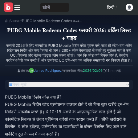
खोजें
हिन्दी
/
होम
/
समाचार
/
PUBG Mobile Redeem Codes फरवरी 2026: वर्किंग लिस्ट + गाइड
PUBG Mobile Redeem Codes फरवरी 2026: वर्किंग लिस्ट
+ गाइड
फरवरी 2026 के लिए सत्यापित PUBG Mobile रिडीम कोड प्राप्त करें, साथ ही स्टेप-बाय-स्टेप
रिडेम्पशन निर्देश और एरर फिक्स भी जानें। 260+ स्कैम वेबसाइटों से बचते हुए सुरक्षित रूप से फ्री
UC, स्किन्स और चैलेंज पॉइंट्स क्लेम करना सीखें। जानें कि कोड क्यों विफल होते हैं, क्षेत्रीय
प्रतिबंध कैसे काम करते हैं, और डायरेक्ट UC टॉप-अप कब अधिक समझदारी भरा विकल्प होता है।
लेखक:
James Rodriguez
प्रकाशित तिथि:
2026/02/06
18 min पढ़ें
विषय-सूची
PUBG Mobile रिडीम कोड क्या हैं?
PUBG Mobile रिडीम कोड प्रमोशनल वाउचर होते हैं जो बिना कुछ खरीदे इन-गेम
रिवॉर्ड्स अनलॉक करते हैं। ये 10-18 अक्षरों के अल्फ़ान्यूमेरिक कोड होते हैं जो
कॉस्मेटिक स्किन्स से लेकर प्रीमियम करेंसी तक प्रदान करते हैं। सीधी खरीदारी के
विपरीत, ये कोड इवेंट्स, पार्टनरशिप या उपलब्धियों के दौरान वितरित किए जाने वाले
मार्केटिंग टूल के रूप में काम करते हैं।