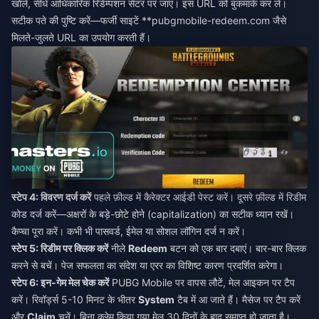
खोलें, सीधे आधिकारिक रिडेम्पशन सेंटर पर जाएं। इस URL को बुकमार्क कर लें।
सटीक पते की पुष्टि करें—फर्जी साइटें **pubgmobile-redeem.com जैसे
मिलते-जुलते URL का उपयोग करती हैं।
स्टेप 4: विवरण दर्ज करें
पहले फ़ील्ड में कैरेक्टर आईडी पेस्ट करें। दूसरे फ़ील्ड में रिडीम
कोड दर्ज करें—अक्षरों के बड़े-छोटे होने (capitalization) का सटीक ध्यान रखें।
कैप्चा पूरा करें। कभी भी पासवर्ड, ईमेल या सोशल लॉगिन दर्ज न करें।
स्टेप 5: रिडीम पर क्लिक करें
नीले
Redeem
बटन को एक बार दबाएं। बार-बार क्लिक
करने से बचें। पेज सफलता का संदेश या एरर का विशिष्ट कारण प्रदर्शित करेगा।
स्टेप 6: इन-गेम मेल चेक करें
PUBG Mobile पर वापस लौटें, मेल आइकन पर टैप
करें। रिवॉर्ड्स 5-10 मिनट के भीतर
System
टैब में आ जाते हैं। मैसेज पर टैप करें
और
Claim
चुनें। बिना क्लेम किया गया मेल 30 दिनों के बाद समाप्त हो जाता है।