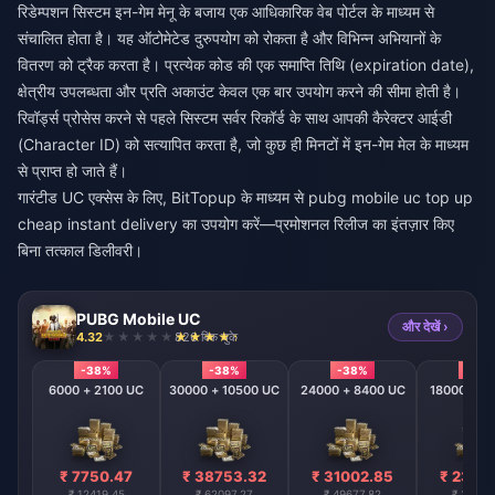
रिडेम्पशन सिस्टम इन-गेम मेनू के बजाय एक आधिकारिक वेब पोर्टल के माध्यम से
संचालित होता है। यह ऑटोमेटेड दुरुपयोग को रोकता है और विभिन्न अभियानों के
वितरण को ट्रैक करता है। प्रत्येक कोड की एक समाप्ति तिथि (expiration date),
क्षेत्रीय उपलब्धता और प्रति अकाउंट केवल एक बार उपयोग करने की सीमा होती है।
रिवॉर्ड्स प्रोसेस करने से पहले सिस्टम सर्वर रिकॉर्ड के साथ आपकी कैरेक्टर आईडी
(Character ID) को सत्यापित करता है, जो कुछ ही मिनटों में इन-गेम मेल के माध्यम
से प्राप्त हो जाते हैं।
गारंटीड UC एक्सेस के लिए, BitTopup के माध्यम से
pubg mobile uc top up
cheap instant delivery
का उपयोग करें—प्रमोशनल रिलीज का इंतज़ार किए
बिना तत्काल डिलीवरी।
PUBG Mobile UC
और देखें ›
4.32
826 बिक चुके
-38%
-38%
-38%
-38
6000 + 2100 UC
30000 + 10500 UC
24000 + 8400 UC
18000 + 6
₹ 7750.47
₹ 38753.32
₹ 31002.85
₹ 2325
₹ 12419.45
₹ 62097.27
₹ 49677.82
₹ 37258