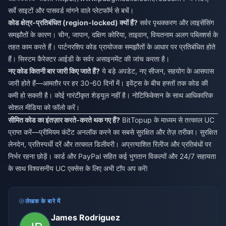
सर्वे साइटों और पासवर्ड मांगने वाले प्लेटफॉर्म से बचें।
कोड क्षेत्र-प्रतिबंधित (region-locked) क्यों हैं?
सर्वर पृथक्करण और लाइसेंसिंग
समझौतों के कारण। चीन, जापान, दक्षिण कोरिया, ताइवान, वियतनाम अलग पब्लिशर्स के
तहत काम करते हैं। पार्टनरशिप कोड प्रायोजक समझौतों के आधार पर प्रतिबंधित होते
हैं। सिस्टम कैरेक्टर आईडी के सर्वर असाइनमेंट की जांच करता है।
नए कोड कितनी बार जारी किए जाते हैं?
ये बड़े अपडेट, नए सीजन, सहयोग के आसपास
जारी होते हैं—आमतौर पर हर 30-60 दिनों में। इवेंट्स के बीच हफ्तों तक कोड की
कमी हो सकती है। कोई गारंटीकृत शेड्यूल नहीं है। नोटिफिकेशन के साथ आधिकारिक
सोशल मीडिया को फॉलो करें।
सीमित कोड का इंतज़ार करते-करते थक गए हैं?
BitTopup के माध्यम से तत्काल UC
प्राप्त करें—प्रीमियम कंटेंट अनलॉक करने का सबसे सुरक्षित और तेज़ तरीका। सुरक्षित
लेनदेन, प्रतिस्पर्धी दरें और तत्काल डिलीवरी। अप्रत्याशित रिलीज और प्रतिबंधों पर
निर्भर रहना छोड़ें। कार्ड और PayPal सहित कई भुगतान विकल्पों और 24/7 सहायता
के साथ विश्वसनीय UC एक्सेस के लिए अभी टॉप अप करें!
लेखक के बारे में
James Rodriguez