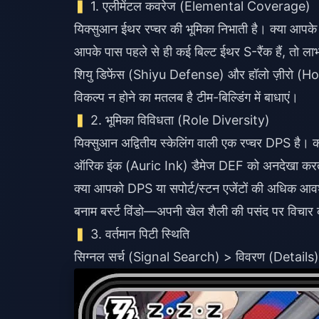
1. एलीमेंटल कवरेज (Elemental Coverage)
यिक्सुआन ईथर रप्चर की भूमिका निभाती है। क्या आपके
आपके पास पहले से ही कई बिल्ट ईथर S-रैंक हैं, तो ल
शियु डिफेंस (Shiyu Defense) और हॉलो ज़ीरो (Hol
विकल्प न होने का मतलब है टीम-बिल्डिंग में बाधाएं।
2. भूमिका विविधता (Role Diversity)
यिक्सुआन अद्वितीय स्केलिंग वाली एक रप्चर DPS है। 
ऑरिक इंक (Auric Ink) डैमेज DEF को अनदेखा करत
क्या आपको DPS या सपोर्ट/स्टन एजेंटों की अधिक आव
बनाम बर्स्ट विंडो—अपनी खेल शैली की पसंद पर विचार 
3. वर्तमान पिटी स्थिति
सिग्नल सर्च (Signal Search) > विवरण (Details) > 