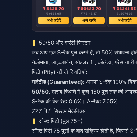
₹ 8335.70
₹ 66683.70
₹ 33341.85
₹ 9893.65
₹ 79149.47
₹ 39574.69
अभी खरीदें
अभी खरीदें
अभी खरीदें
50/50 और गारंटी सिस्टम
जब आप एक S-रैंक पुल करते हैं, तो 50% संभावना हो
नेकोमाता, लाइकाओन, सोल्जर 11, कोलेडा, ग्रेस या रीना
पिटी (Pity) की दो स्थितियाँ:
गारंटीड (Guaranteed)
: अगला S-रैंक 100% यिक्
50/50
: खराब स्थिति में कुल 180 पुल तक की आवश
S-रैंक की बेस रेट: 0.6%। A-रैंक: 7.05%।
ZZZ पिटी सिस्टम मैकेनिक्स
सॉफ्ट पिटी (पुल 75+)
सॉफ्ट पिटी 75 पुलों के बाद सक्रिय होती है, जिससे S