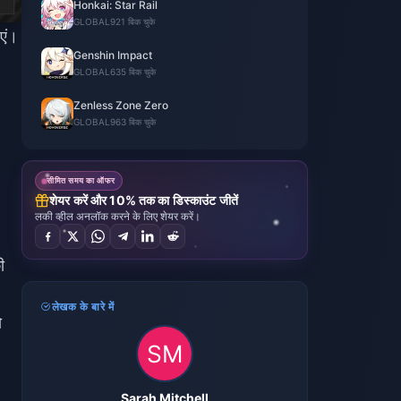
Honkai: Star Rail
GLOBAL
921 बिक चुके
एं।
Genshin Impact
GLOBAL
635 बिक चुके
Zenless Zone Zero
GLOBAL
963 बिक चुके
सीमित समय का ऑफर
शेयर करें और 10% तक का डिस्काउंट जीतें
लकी व्हील अनलॉक करने के लिए शेयर करें।
ी
लेखक के बारे में
ो
Sarah Mitchell