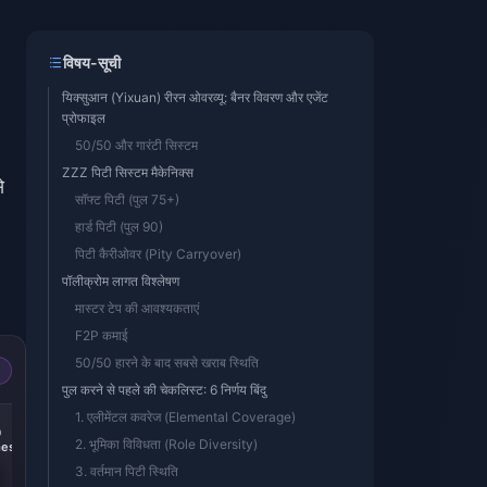
विषय-सूची
यिक्सुआन (Yixuan) रीरन ओवरव्यू: बैनर विवरण और एजेंट
प्रोफाइल
50/50 और गारंटी सिस्टम
ZZZ पिटी सिस्टम मैकेनिक्स
े
सॉफ्ट पिटी (पुल 75+)
हार्ड पिटी (पुल 90)
पिटी कैरीओवर (Pity Carryover)
पॉलीक्रोम लागत विश्लेषण
मास्टर टेप की आवश्यकताएं
F2P कमाई
50/50 हारने के बाद सबसे खराब स्थिति
पुल करने से पहले की चेकलिस्ट: 6 निर्णय बिंदु
-14%
-15%
1. एलीमेंटल कवरेज (Elemental Coverage)
0
300 + 30
60 Monochromes
2. भूमिका विविधता (Role Diversity)
es
Monochromes
3. वर्तमान पिटी स्थिति