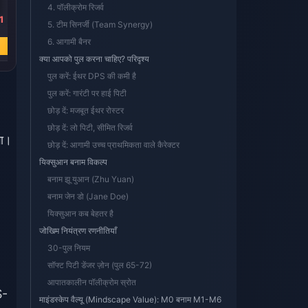
4. पॉलीक्रोम रिजर्व
1
₹ 424.39
₹ 98.83
5. टीम सिनर्जी (Team Synergy)
₹ 494.93
₹ 115.69
6. आगामी बैनर
अभी खरीदें
अभी खरीदें
क्या आपको पुल करना चाहिए? परिदृश्य
पुल करें: ईथर DPS की कमी है
पुल करें: गारंटी पर हाई पिटी
छोड़ दें: मजबूत ईथर रोस्टर
छोड़ दें: लो पिटी, सीमित रिजर्व
गा।
छोड़ दें: आगामी उच्च प्राथमिकता वाले कैरेक्टर
यिक्सुआन बनाम विकल्प
बनाम झू युआन (Zhu Yuan)
बनाम जेन डो (Jane Doe)
यिक्सुआन कब बेहतर है
जोखिम नियंत्रण रणनीतियाँ
30-पुल नियम
सॉफ्ट पिटी डेंजर ज़ोन (पुल 65-72)
आपातकालीन पॉलीक्रोम स्रोत
S-
माइंडस्केप वैल्यू (Mindscape Value): M0 बनाम M1-M6