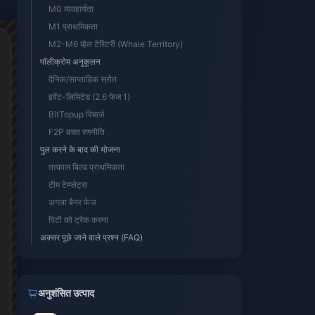
M0 व्यवहार्यता
M1 प्राथमिकता
M2-M6 व्हेल टेरिटरी (Whale Territory)
पॉलीक्रोम अनुकूलन
दैनिक/साप्ताहिक स्रोत
इवेंट-लिमिटेड (2.6 फेज 1)
BitTopup रिचार्ज
F2P बचत रणनीति
पुल करने के बाद की योजना
तत्काल बिल्ड प्राथमिकता
टीम टेम्प्लेट्स
अगला बैनर फेज
पिटी को ट्रैक करना
अक्सर पूछे जाने वाले प्रश्न (FAQ)
अनुशंसित उत्पाद