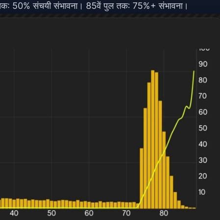
ुल तक: 50% संचयी संभावना। 85वें पुल तक: 75%+ संभावना।