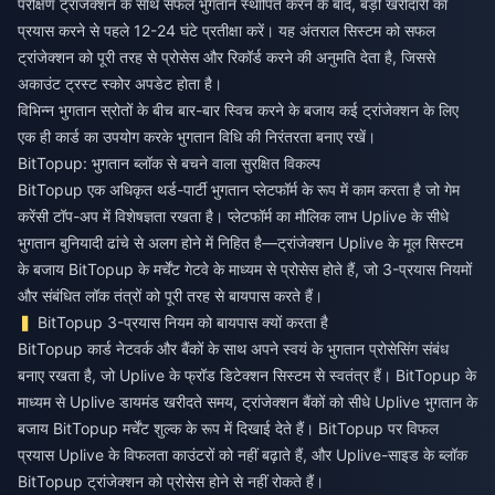
परीक्षण ट्रांजेक्शन के साथ सफल भुगतान स्थापित करने के बाद, बड़ी खरीदारी का
प्रयास करने से पहले 12-24 घंटे प्रतीक्षा करें। यह अंतराल सिस्टम को सफल
ट्रांजेक्शन को पूरी तरह से प्रोसेस और रिकॉर्ड करने की अनुमति देता है, जिससे
अकाउंट ट्रस्ट स्कोर अपडेट होता है।
विभिन्न भुगतान स्रोतों के बीच बार-बार स्विच करने के बजाय कई ट्रांजेक्शन के लिए
एक ही कार्ड का उपयोग करके भुगतान विधि की निरंतरता बनाए रखें।
BitTopup: भुगतान ब्लॉक से बचने वाला सुरक्षित विकल्प
BitTopup एक अधिकृत थर्ड-पार्टी भुगतान प्लेटफॉर्म के रूप में काम करता है जो गेम
करेंसी टॉप-अप में विशेषज्ञता रखता है। प्लेटफॉर्म का मौलिक लाभ Uplive के सीधे
भुगतान बुनियादी ढांचे से अलग होने में निहित है—ट्रांजेक्शन Uplive के मूल सिस्टम
के बजाय BitTopup के मर्चेंट गेटवे के माध्यम से प्रोसेस होते हैं, जो 3-प्रयास नियमों
और संबंधित लॉक तंत्रों को पूरी तरह से बायपास करते हैं।
BitTopup 3-प्रयास नियम को बायपास क्यों करता है
BitTopup कार्ड नेटवर्क और बैंकों के साथ अपने स्वयं के भुगतान प्रोसेसिंग संबंध
बनाए रखता है, जो Uplive के फ्रॉड डिटेक्शन सिस्टम से स्वतंत्र हैं। BitTopup के
माध्यम से Uplive डायमंड खरीदते समय, ट्रांजेक्शन बैंकों को सीधे Uplive भुगतान के
बजाय BitTopup मर्चेंट शुल्क के रूप में दिखाई देते हैं। BitTopup पर विफल
प्रयास Uplive के विफलता काउंटरों को नहीं बढ़ाते हैं, और Uplive-साइड के ब्लॉक
BitTopup ट्रांजेक्शन को प्रोसेस होने से नहीं रोकते हैं।