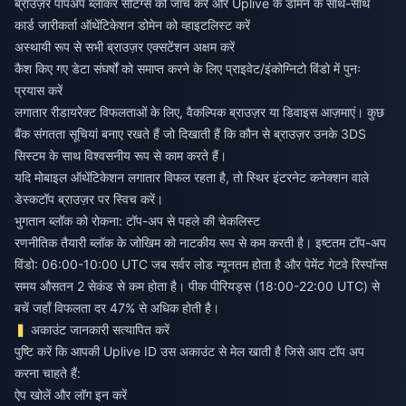
ब्राउज़र पॉपअप ब्लॉकर सेटिंग्स की जाँच करें और Uplive के डोमेन के साथ-साथ
कार्ड जारीकर्ता ऑथेंटिकेशन डोमेन को व्हाइटलिस्ट करें
अस्थायी रूप से सभी ब्राउज़र एक्सटेंशन अक्षम करें
कैश किए गए डेटा संघर्षों को समाप्त करने के लिए प्राइवेट/इंकोग्निटो विंडो में पुनः
प्रयास करें
लगातार रीडायरेक्ट विफलताओं के लिए, वैकल्पिक ब्राउज़र या डिवाइस आज़माएं। कुछ
बैंक संगतता सूचियां बनाए रखते हैं जो दिखाती हैं कि कौन से ब्राउज़र उनके 3DS
सिस्टम के साथ विश्वसनीय रूप से काम करते हैं।
यदि मोबाइल ऑथेंटिकेशन लगातार विफल रहता है, तो स्थिर इंटरनेट कनेक्शन वाले
डेस्कटॉप ब्राउज़र पर स्विच करें।
भुगतान ब्लॉक को रोकना: टॉप-अप से पहले की चेकलिस्ट
रणनीतिक तैयारी ब्लॉक के जोखिम को नाटकीय रूप से कम करती है। इष्टतम टॉप-अप
विंडो: 06:00-10:00 UTC जब सर्वर लोड न्यूनतम होता है और पेमेंट गेटवे रिस्पॉन्स
समय औसतन 2 सेकंड से कम होता है। पीक पीरियड्स (18:00-22:00 UTC) से
बचें जहाँ विफलता दर 47% से अधिक होती है।
अकाउंट जानकारी सत्यापित करें
पुष्टि करें कि आपकी Uplive ID उस अकाउंट से मेल खाती है जिसे आप टॉप अप
करना चाहते हैं:
ऐप खोलें और लॉग इन करें