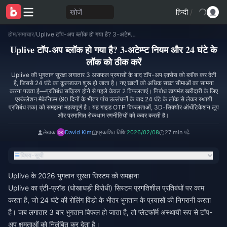
खोजें
हिन्दी
/
होम
/
समाचार
/
Uplive टॉप-अप ब्लॉक हो गया है? 3-अटेम्प्ट नियम और 24 घंटे के लॉक को ठीक करें
Uplive टॉप-अप ब्लॉक हो गया है? 3-अटेम्प्ट नियम और 24 घंटे के
लॉक को ठीक करें
Uplive की भुगतान सुरक्षा लगातार 3 असफल प्रयासों के बाद टॉप-अप एक्सेस को ब्लॉक कर देती
है, जिससे 24 घंटे का कूलडाउन शुरू हो जाता है। नए खातों को अधिक सख्त सीमाओं का सामना
करना पड़ता है—प्रतिबंध सक्रिय होने से पहले केवल 2 विफलताएं। निर्बाध डायमंड खरीदारी के लिए
एस्केलेशन मैकेनिज्म (90 दिनों के भीतर पांच उल्लंघनों के बाद 24 घंटे के लॉक से लेकर स्थायी
प्रतिबंध तक) को समझना महत्वपूर्ण है। यह गाइड OTP विफलताओं, 3D-सिक्योर ऑथेंटिकेशन लूप
और प्रमाणित रोकथाम रणनीतियों को कवर करती है।
लेखक:
David Kim
प्रकाशित तिथि:
2026/02/08
27 min पढ़ें
विषय-सूची
Uplive के 2026 भुगतान सुरक्षा सिस्टम को समझना
Uplive का एंटी-फ्रॉड (धोखाधड़ी विरोधी) सिस्टम प्रगतिशील प्रतिबंधों पर काम
करता है, जो 24 घंटे की रोलिंग विंडो के भीतर भुगतान के प्रयासों की निगरानी करता
है। जब लगातार 3 बार भुगतान विफल हो जाता है, तो प्लेटफॉर्म अस्थायी रूप से टॉप-
अप क्षमताओं को निलंबित कर देता है।