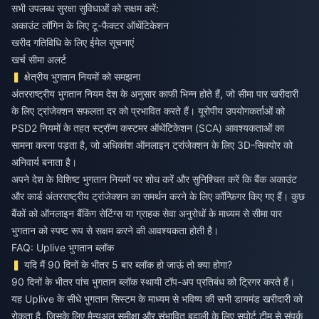
सभी उपलब्ध सुरक्षा सुविधाओं को सक्षम करें:
अकाउंट लॉगिन के लिए टू-फैक्टर ऑथेंटिकेशन
खरीद गतिविधि के लिए ईमेल सूचनाएं
खर्च सीमा अलर्ट
क्षेत्रीय भुगतान नियमों को समझना
अंतरराष्ट्रीय भुगतान नियम देश के अनुसार काफी भिन्न होते हैं, जो सीमा पार खरीदारी
के लिए ट्रांजेक्शन सफलता दर को प्रभावित करते हैं। यूरोपीय उपयोगकर्ताओं को
PSD2 नियमों के तहत स्ट्रॉन्ग कस्टमर ऑथेंटिकेशन (SCA) आवश्यकताओं का
सामना करना पड़ता है, जो अधिकांश ऑनलाइन ट्रांजेक्शन के लिए 3D-सिक्योर को
अनिवार्य बनाता है।
अपने देश के विशिष्ट भुगतान नियमों पर शोध करें और सुनिश्चित करें कि बैंक अकाउंट
और कार्ड अंतरराष्ट्रीय ट्रांजेक्शन का समर्थन करने के लिए कॉन्फ़िगर किए गए हैं। कुछ
बैंकों को ऑनलाइन बैंकिंग सेटिंग्स या ग्राहक सेवा अनुरोधों के माध्यम से सीमा पार
भुगतान को स्पष्ट रूप से सक्षम करने की आवश्यकता होती है।
FAQ: Uplive भुगतान ब्लॉक
यदि मैं 90 दिनों के भीतर 5 बार ब्लॉक हो जाऊं तो क्या होगा?
90 दिनों के भीतर पांच भुगतान ब्लॉक स्थायी टॉप-अप प्रतिबंध को ट्रिगर करते हैं।
यह Uplive के सीधे भुगतान सिस्टम के माध्यम से भविष्य की सभी डायमंड खरीदारी को
रोकता है, जिसके लिए मैन्युअल समीक्षा और संभावित बहाली के लिए सपोर्ट टीम से संपर्क