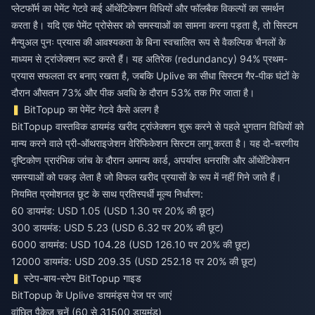
प्लेटफॉर्म का पेमेंट गेटवे कई ऑथेंटिकेशन विधियों और फॉलबैक विकल्पों का समर्थन
करता है। यदि एक पेमेंट प्रोसेसर को समस्याओं का सामना करना पड़ता है, तो सिस्टम
मैन्युअल पुनः प्रयास की आवश्यकता के बिना स्वचालित रूप से वैकल्पिक चैनलों के
माध्यम से ट्रांजेक्शन रूट करते हैं। यह अतिरेक (redundancy) 94% प्रथम-
प्रयास सफलता दर बनाए रखता है, जबकि Uplive का सीधा सिस्टम गैर-पीक घंटों के
दौरान औसतन 73% और पीक अवधि के दौरान 53% तक गिर जाता है।
BitTopup का पेमेंट गेटवे कैसे अलग है
BitTopup वास्तविक डायमंड खरीद ट्रांजेक्शन शुरू करने से पहले भुगतान विधियों को
मान्य करने वाले प्री-ऑथराइजेशन वेरिफिकेशन सिस्टम लागू करता है। यह दो-चरणीय
दृष्टिकोण प्रारंभिक जांच के दौरान अमान्य कार्ड, अपर्याप्त धनराशि और ऑथेंटिकेशन
समस्याओं को पकड़ लेता है जो विफल खरीद प्रयासों के रूप में नहीं गिने जाते हैं।
नियमित प्रमोशनल छूट के साथ प्रतिस्पर्धी मूल्य निर्धारण:
60 डायमंड: USD 1.05 (USD 1.30 पर 20% की छूट)
300 डायमंड: USD 5.23 (USD 6.32 पर 20% की छूट)
6000 डायमंड: USD 104.28 (USD 126.10 पर 20% की छूट)
12000 डायमंड: USD 209.35 (USD 252.18 पर 20% की छूट)
स्टेप-बाय-स्टेप BitTopup गाइड
BitTopup के Uplive डायमंड्स पेज पर जाएं
वांछित पैकेज चुनें (60 से 31500 डायमंड)