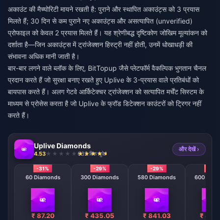
अकाउंट की मैच्योरिटी मायने रखती है: पुराने और स्थापित अकाउंट्स को 3 प्रयास
मिलते हैं; 30 दिन से कम पुराने नए अकाउंट्स और असत्यापित (unverified)
प्रोफाइल को केवल 2 प्रयास मिलते हैं। यह श्रेणीबद्ध दृष्टिकोण जोखिम मूल्यांकन को
दर्शाता है—जिन अकाउंट्स में ट्रांजेक्शन हिस्ट्री नहीं होती, उनमें धोखाधड़ी की
संभावना अधिक मानी जाती है।
बार-बार लगने वाले ब्लॉक के लिए,
BitTopup
जैसे प्लेटफॉर्म वैकल्पिक भुगतान चैनल
प्रदान करते हैं जो सुरक्षा बनाए रखते हुए Uplive के 3-प्रयास वाले प्रतिबंधों को
बायपास करते हैं। अलग गेटवे आर्किटेक्चर ट्रांजेक्शन को सत्यापित मर्चेंट सिस्टम के
माध्यम से प्रोसेस करता है जो Uplive के फ्रॉड डिटेक्शन काउंटरों को ट्रिगर नहीं
करते हैं।
Uplive Diamonds
और देखें ›
4.53
632 बिक चुके
-31%
-29%
-29%
-29
60 Diamonds
300 Diamonds
580 Diamonds
600 Diam
₹ 87.20
₹ 435.05
₹ 841.03
₹ 869