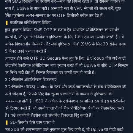
साथ SMS रिसेप्शन का परीक्षण करें—यदि यह विफल रहता है, तो समस्या कैरियर के
साथ है, Uplive के साथ नहीं। अस्थायी रूप से VPN सेवाओं को अक्षम करें; कुछ
पेमेंट प्रोसेसर VPN-मास्क्ड IP पर OTP डिलीवरी ब्लॉक कर देते हैं।
वैकल्पिक वेरिफिकेशन विधियां
कुछ भुगतान विधियां SMS OTP के बजाय ऐप-आधारित ऑथेंटिकेशन का समर्थन
करती हैं, जो पुश नोटिफिकेशन पुष्टिकरण के लिए बैंकिंग ऐप्स का उपयोग करती हैं। ये
अधिक विश्वसनीय डिलीवरी और लंबी पुष्टिकरण विंडो (SMS के लिए 30 सेकंड बनाम
5 मिनट तक) प्रदान करते हैं।
लगातार होने वाले
OTP 3D-Secure फेल लूप
के लिए, BitTopup जैसे थर्ड-पार्टी
प्लेटफॉर्म वैकल्पिक ऑथेंटिकेशन मार्ग प्रदान करते हैं जो Uplive के सीधे OTP सिस्टम
पर निर्भर नहीं होते हैं, जिससे विफलता दर काफी कम हो जाती है।
3D-सिक्योर ऑथेंटिकेशन विफलताएं
3D-सिक्योर (3DS) Uplive के गेटवे और कार्ड जारीकर्ताओं के बीच वेरिफिकेशन की
परतें जोड़ता है, जिसके लिए बैंक सुरक्षा प्रणालियों के माध्यम से पुष्टिकरण की
आवश्यकता होती है। €30 से अधिक के ट्रांजेक्शन स्वचालित रूप से इस प्रोटोकॉल
को ट्रिगर करते हैं, जो उपयोगकर्ताओं को बैंक ऑथेंटिकेशन पेजों पर रीडायरेक्ट करते
हैं। कई तकनीकी हैंडशेक कई संभावित विफलता बिंदु बनाते हैं।
3D-सिक्योर कैसे काम करता है
जब 3DS की आवश्यकता वाले भुगतान शुरू किए जाते हैं, तो Uplive का गेटवे कार्ड