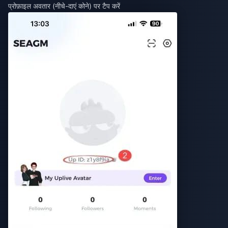
प्रोफ़ाइल अवतार (नीचे-दाएं कोने) पर टैप करें