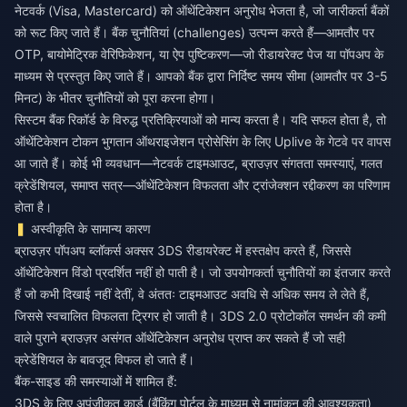
नेटवर्क (Visa, Mastercard) को ऑथेंटिकेशन अनुरोध भेजता है, जो जारीकर्ता बैंकों
को रूट किए जाते हैं। बैंक चुनौतियां (challenges) उत्पन्न करते हैं—आमतौर पर
OTP, बायोमेट्रिक वेरिफिकेशन, या ऐप पुष्टिकरण—जो रीडायरेक्ट पेज या पॉपअप के
माध्यम से प्रस्तुत किए जाते हैं। आपको बैंक द्वारा निर्दिष्ट समय सीमा (आमतौर पर 3-5
मिनट) के भीतर चुनौतियों को पूरा करना होगा।
सिस्टम बैंक रिकॉर्ड के विरुद्ध प्रतिक्रियाओं को मान्य करता है। यदि सफल होता है, तो
ऑथेंटिकेशन टोकन भुगतान ऑथराइजेशन प्रोसेसिंग के लिए Uplive के गेटवे पर वापस
आ जाते हैं। कोई भी व्यवधान—नेटवर्क टाइमआउट, ब्राउज़र संगतता समस्याएं, गलत
क्रेडेंशियल, समाप्त सत्र—ऑथेंटिकेशन विफलता और ट्रांजेक्शन रद्दीकरण का परिणाम
होता है।
अस्वीकृति के सामान्य कारण
ब्राउज़र पॉपअप ब्लॉकर्स अक्सर 3DS रीडायरेक्ट में हस्तक्षेप करते हैं, जिससे
ऑथेंटिकेशन विंडो प्रदर्शित नहीं हो पाती है। जो उपयोगकर्ता चुनौतियों का इंतजार करते
हैं जो कभी दिखाई नहीं देतीं, वे अंततः टाइमआउट अवधि से अधिक समय ले लेते हैं,
जिससे स्वचालित विफलता ट्रिगर हो जाती है। 3DS 2.0 प्रोटोकॉल समर्थन की कमी
वाले पुराने ब्राउज़र असंगत ऑथेंटिकेशन अनुरोध प्राप्त कर सकते हैं जो सही
क्रेडेंशियल के बावजूद विफल हो जाते हैं।
बैंक-साइड की समस्याओं में शामिल हैं:
3DS के लिए अपंजीकृत कार्ड (बैंकिंग पोर्टल के माध्यम से नामांकन की आवश्यकता)