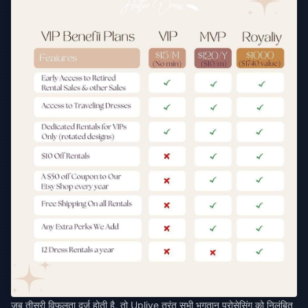
जब तीसरी विफलता दर्ज होती है, तो Uplive तुरंत सभी भुगतान प्रोसेसिंग को निलंबित