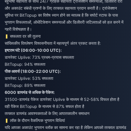
बहुभाषी सहायता के साथ 24/7 ग्राहक सहायता ट्रांजेक्शन समस्याओं, डिलीवरी देरी
और अकाउंट संबंधी प्रश्नों के लिए तत्काल सहायता प्रदान करती है। ट्रांजेक्शन
सुविधा पर BitTopup का विशेष ध्यान होने का मतलब है कि सपोर्ट स्टाफ के पास
भुगतान विफलताओं, ऑथेंटिकेशन समस्याओं और डिलीवरी जटिलताओं को हल करने में
गहरी विशेषज्ञता है।
सफलता दर की तुलना
सांख्यिकीय विश्लेषण विश्वसनीयता में महत्वपूर्ण अंतर प्रकट करता है:
इष्टतम घंटे (06:00-10:00 UTC):
डायरेक्ट Uplive: 73% प्रथम-प्रयास सफलता
BitTopup: 94% सफलता
पीक आवर्स (18:00-22:00 UTC):
डायरेक्ट Uplive: 53% सफलता
BitTopup: 89% सफलता
6000 डायमंड से अधिक के पैकेज:
31500-डायमंड पैकेज डायरेक्ट Uplive के माध्यम से 52-58% विफल होता है
वही पैकेज BitTopup के माध्यम से 87% सफल होता है
तत्काल डायमंड आवश्यकताओं के लिए आपातकालीन समाधान
लॉक के दौरान वैकल्पिक भुगतान विधियां
यदि आपका अकाउंट भुगतान ब्लॉक का सामना कर रहा है लेकिन आपको तत्काल डायमंड