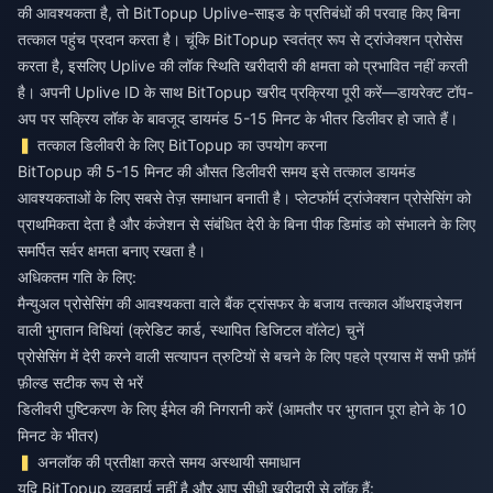
की आवश्यकता है, तो BitTopup Uplive-साइड के प्रतिबंधों की परवाह किए बिना
तत्काल पहुंच प्रदान करता है। चूंकि BitTopup स्वतंत्र रूप से ट्रांजेक्शन प्रोसेस
करता है, इसलिए Uplive की लॉक स्थिति खरीदारी की क्षमता को प्रभावित नहीं करती
है। अपनी Uplive ID के साथ BitTopup खरीद प्रक्रिया पूरी करें—डायरेक्ट टॉप-
अप पर सक्रिय लॉक के बावजूद डायमंड 5-15 मिनट के भीतर डिलीवर हो जाते हैं।
तत्काल डिलीवरी के लिए BitTopup का उपयोग करना
BitTopup की 5-15 मिनट की औसत डिलीवरी समय इसे तत्काल डायमंड
आवश्यकताओं के लिए सबसे तेज़ समाधान बनाती है। प्लेटफॉर्म ट्रांजेक्शन प्रोसेसिंग को
प्राथमिकता देता है और कंजेशन से संबंधित देरी के बिना पीक डिमांड को संभालने के लिए
समर्पित सर्वर क्षमता बनाए रखता है।
अधिकतम गति के लिए:
मैन्युअल प्रोसेसिंग की आवश्यकता वाले बैंक ट्रांसफर के बजाय तत्काल ऑथराइजेशन
वाली भुगतान विधियां (क्रेडिट कार्ड, स्थापित डिजिटल वॉलेट) चुनें
प्रोसेसिंग में देरी करने वाली सत्यापन त्रुटियों से बचने के लिए पहले प्रयास में सभी फ़ॉर्म
फ़ील्ड सटीक रूप से भरें
डिलीवरी पुष्टिकरण के लिए ईमेल की निगरानी करें (आमतौर पर भुगतान पूरा होने के 10
मिनट के भीतर)
अनलॉक की प्रतीक्षा करते समय अस्थायी समाधान
यदि BitTopup व्यवहार्य नहीं है और आप सीधी खरीदारी से लॉक हैं: