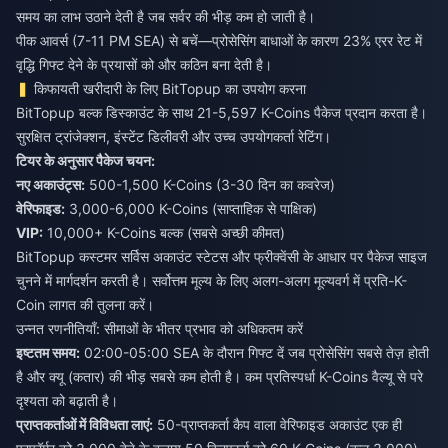
समय का लाभ उठाने देती है जब सर्वर की भीड़ कम हो जाती है।
पीक आवर्स (7-11 PM SEA) से बचें—प्रोसेसिंग बाधाओं के कारण 23% एरर रेट में
वृद्धि गिफ्ट देने के प्रयासों को और कठिन बना देती है।
किफायती खरीदारी के लिए BitTopup का उपयोग करना
BitTopup बल्क डिस्काउंट के साथ 21-5,597 K-Coins पैकेज प्रदान करता है।
सुरक्षित ट्रांजेक्शन, इंस्टेंट डिलीवरी और उच्च उपयोगकर्ता रेटिंग।
टियर के अनुसार पैकेज चयन:
नए अकाउंट्स:
500-1,500 K-Coins (3-30 दिन का कवरेज)
वेरिफाइड:
3,000-6,000 K-Coins (साप्ताहिक से पाक्षिक)
VIP:
10,000+ K-Coins बल्क (सबसे अच्छी कीमत)
BitTopup कस्टमर सर्विस अकाउंट स्टेटस और फ्रीक्वेंसी के आधार पर पैकेज साइज
चुनने में मार्गदर्शन करती है। सर्वोत्तम मूल्य के लिए अलग-अलग मूल्यवर्ग में प्रति-K-
Coin लागत की तुलना करें।
उन्नत रणनीतियाँ: सीमाओं के भीतर प्रभाव को अधिकतम करें
इष्टतम समय:
02:00-05:00 SEA के दौरान गिफ्ट दें जब प्रोसेसिंग सबसे तेज़ होती
है और क्यू (कतार) की भीड़ सबसे कम होती है। कम प्रतिस्पर्धा K-Coins वैल्यू से परे
दृश्यता को बढ़ाती है।
प्राप्तकर्ताओं में विविधता लाएं:
50-प्राप्तकर्ता कैप वाला वेरिफाइड अकाउंट एक ही