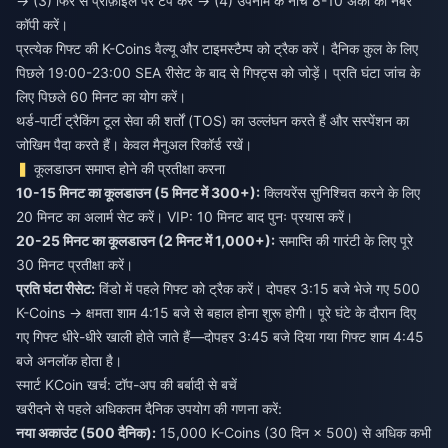
→ (3) फिर से प्रोफ़ाइल पर टैप करें → (4) उपनाम के नीचे 8-10 अंकों का नंबर
कॉपी करें।
प्रत्येक गिफ्ट की K-Coins वैल्यू और टाइमस्टैम्प को ट्रैक करें। दैनिक कुल के लिए
पिछले 19:00-23:00 SEA रीसेट के बाद से गिफ्ट्स को जोड़ें। प्रति घंटा जांच के
लिए पिछले 60 मिनट का योग करें।
थर्ड-पार्टी ट्रैकिंग टूल सेवा की शर्तों (TOS) का उल्लंघन करते हैं और सस्पेंशन का
जोखिम पैदा करते हैं। केवल मैनुअल रिकॉर्ड रखें।
कूलडाउन समाप्त होने की प्रतीक्षा करना
10-15 मिनट का कूलडाउन (5 मिनट में 300+):
क्लियरेंस सुनिश्चित करने के लिए
20 मिनट का अलार्म सेट करें। VIP: 10 मिनट बाद पुनः प्रयास करें।
20-25 मिनट का कूलडाउन (2 मिनट में 1,000+):
समाप्ति की गारंटी के लिए पूरे
30 मिनट प्रतीक्षा करें।
प्रति घंटा रीसेट:
विंडो में पहले गिफ्ट को ट्रैक करें। दोपहर 3:15 बजे भेजे गए 500
K-Coins → क्षमता शाम 4:15 बजे से बहाल होना शुरू होगी। पूरे घंटे के दौरान दिए
गए गिफ्ट धीरे-धीरे खाली होते जाते हैं—दोपहर 3:45 बजे दिया गया गिफ्ट शाम 4:45
बजे अनलॉक होता है।
स्मार्ट KCoin खर्च: टॉप-अप की बर्बादी से बचें
खरीदने से पहले अधिकतम दैनिक उपयोग की गणना करें:
नया अकाउंट (500 दैनिक):
15,000 K-Coins (30 दिन × 500) से अधिक कभी