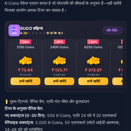
K-Coins पैकेज प्रदान करता है जो प्लेटफॉर्म की सीमाओं के अनुरूप हैं—वही खरीदें
जिसका उपयोग आपका टियर कर सकता है।
SUGO कॉइन्स
और देखें ›
4.38
978 बिक चुके
-34%
-47%
-34%
-40
1200 Coins
2400 Coins
6250 Coins
12500 C
₹ 73.64
₹ 133.71
₹ 372.07
₹ 686
₹ 112.30
₹ 251.82
₹ 566.63
₹ 1134.
अभी खरीदें
अभी खरीदें
अभी खरीदें
अभी खरी
मुख्य ट्रिगर्स: दैनिक कैप, प्रति घंटा सीमा और कूलडाउन
टियर के अनुसार दैनिक कैप:
नए अकाउंट्स (0-30 दिन):
500 K-Coins, प्रति 24 घंटे में 20 प्राप्तकर्ता
वेरिफाइड अकाउंट्स:
3,000 K-Coins, 50 प्राप्तकर्ता (फोटो आईडी आवश्यक,
24-48 घंटे की प्रोसेसिंग)