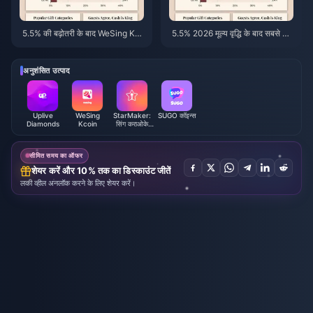
5.5% की बढ़ोतरी के बाद WeSing Kc
5.5% 2026 मूल्य वृद्धि के बाद सबसे स
oin 5597 बंडल की कीमत: वास्तविक v
स्ता WeSing Kcoin टॉप-अप: वास्त
8.2 विवरण (2026)
विक गणित, परीक्षित चैनल, निष्कर्ष
अनुशंसित उत्पाद
Uplive
WeSing
StarMaker:
SUGO कॉइन्स
Diamonds
Kcoin
सिंग कराओके
कॉइन्स
सीमित समय का ऑफर
शेयर करें और 10% तक का डिस्काउंट जीतें
लकी व्हील अनलॉक करने के लिए शेयर करें।