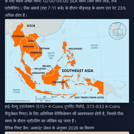
के लिए सबसे अच्छा समय: 02:00-05:00 SEA समय (कम सर्वर लोड, तेज़
प्रोसेसिंग)। पीक आवर्स (रात 7-11 बजे) के दौरान भीड़भाड़ के कारण एरर रेट 23%
अधिक होता है।
हाई-वैल्यू ट्रांजेक्शन (515+ K-Coins टूर्नामेंट रिवॉर्ड, 373-933 K-Coins
रीयूजेबल गिफ्ट) के लिए अतिरिक्त वेरिफिकेशन की आवश्यकता होती है, जिससे पीक
समय के दौरान थ्रॉटलिंग का जोखिम बढ़ जाता है।
दैनिक गिफ्ट कैप: अकाउंट लेवल के अनुसार 2026 का विवरण