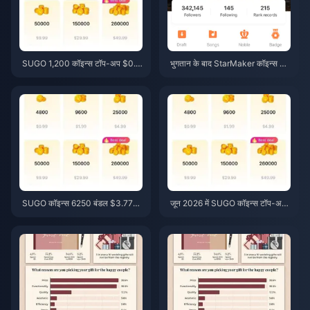
SUGO 1,200 कॉइन्स टॉप-अप $0.7
भुगतान के बाद StarMaker कॉइन्स नहीं
5 रीसेलर कीमत पर (जून 2026 मूल्य
मिले? जून 2026 फिक्स और रिकवरी गाइ
जांच)
ड
SUGO कॉइन्स 6250 बंडल $3.77
जून 2026 में SUGO कॉइन्स टॉप-अप
रीसेलर मूल्य: क्या यह फायदेमंद है? (जून
की कीमत: क्या रीसेलर वास्तव में आ
2026)
धिकारिक माध्यम से सस्ते हैं?