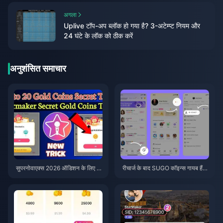
अगला
Uplive टॉप-अप ब्लॉक हो गया है? 3-अटेम्प्ट नियम और
24 घंटे के लॉक को ठीक करें
अनुशंसित समाचार
सुपरनोवाएक्स 2026 ऑडिशन के लिए स
रीचार्ज के बाद SUGO कॉइन्स गायब हैं?
स्ते स्टारमेकर कोइंस (12-23% की छूट)
इसे ठीक करें और 2026 में बैन से बचें