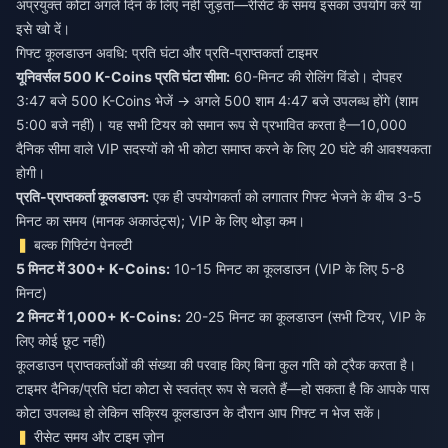
अप्रयुक्त कोटा अगले दिन के लिए नहीं जुड़ता—रीसेट के समय इसका उपयोग करें या
इसे खो दें।
गिफ्ट कूलडाउन अवधि: प्रति घंटा और प्रति-प्राप्तकर्ता टाइमर
यूनिवर्सल 500 K-Coins प्रति घंटा सीमा:
60-मिनट की रोलिंग विंडो। दोपहर
3:47 बजे 500 K-Coins भेजें → अगले 500 शाम 4:47 बजे उपलब्ध होंगे (शाम
5:00 बजे नहीं)। यह सभी टियर को समान रूप से प्रभावित करता है—10,000
दैनिक सीमा वाले VIP सदस्यों को भी कोटा समाप्त करने के लिए 20 घंटे की आवश्यकता
होगी।
प्रति-प्राप्तकर्ता कूलडाउन:
एक ही उपयोगकर्ता को लगातार गिफ्ट भेजने के बीच 3-5
मिनट का समय (मानक अकाउंट्स); VIP के लिए थोड़ा कम।
बल्क गिफ्टिंग पेनल्टी
5 मिनट में 300+ K-Coins:
10-15 मिनट का कूलडाउन (VIP के लिए 5-8
मिनट)
2 मिनट में 1,000+ K-Coins:
20-25 मिनट का कूलडाउन (सभी टियर, VIP के
लिए कोई छूट नहीं)
कूलडाउन प्राप्तकर्ताओं की संख्या की परवाह किए बिना कुल गति को ट्रैक करता है।
टाइमर दैनिक/प्रति घंटा कोटा से स्वतंत्र रूप से चलते हैं—हो सकता है कि आपके पास
कोटा उपलब्ध हो लेकिन सक्रिय कूलडाउन के दौरान आप गिफ्ट न भेज सकें।
रीसेट समय और टाइम ज़ोन