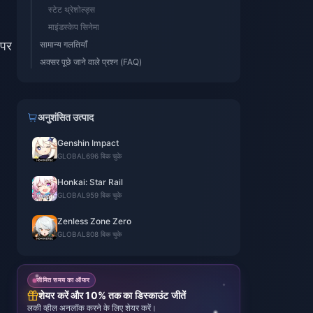
स्टेट थ्रेशोल्ड्स
माइंडस्केप सिनेमा
 पर
सामान्य गलतियाँ
अक्सर पूछे जाने वाले प्रश्न (FAQ)
अनुशंसित उत्पाद
Genshin Impact
GLOBAL
696 बिक चुके
Honkai: Star Rail
GLOBAL
959 बिक चुके
Zenless Zone Zero
GLOBAL
808 बिक चुके
सीमित समय का ऑफर
शेयर करें और 10% तक का डिस्काउंट जीतें
लकी व्हील अनलॉक करने के लिए शेयर करें।