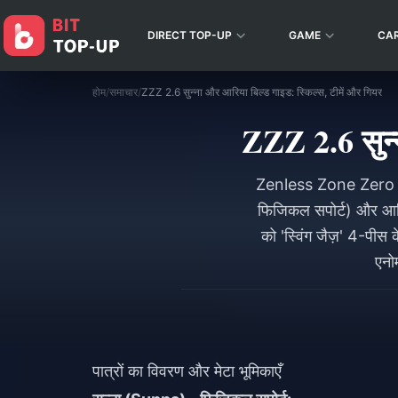
DIRECT TOP-UP
GAME
CA
होम
/
समाचार
/
ZZZ 2.6 सुन्ना और आरिया बिल्ड गाइड: स्किल्स, टीमें और गियर
ZZZ 2.6 सुन्
Zenless Zone Zero 2.
फिजिकल सपोर्ट) और आरि
को 'स्विंग जैज़' 4-पी
एनो
पात्रों का विवरण और मेटा भूमिकाएँ