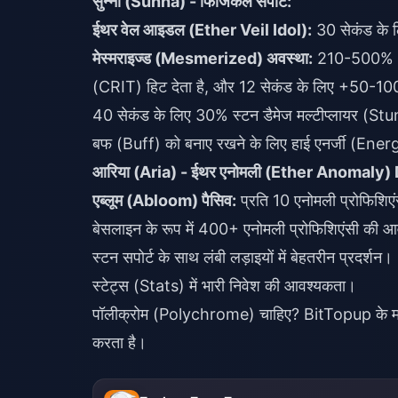
सुन्ना (Sunna) - फिजिकल सपोर्ट:
ईथर वेल आइडल (Ether Veil Idol):
30 सेकंड के ल
मेस्मराइज्ड (Mesmerized) अवस्था:
210-500% AT
(CRIT) हिट देता है, और 12 सेकंड के लिए +50-1
40 सेकंड के लिए 30% स्टन डैमेज मल्टीप्लायर (
बफ (Buff) को बनाए रखने के लिए हाई एनर्जी (Energ
आरिया (Aria) - ईथर एनोमली (Ether Anomaly)
एब्लूम (Abloom) पैसिव:
प्रति 10 एनोमली प्रोफिश
बेसलाइन के रूप में 400+ एनोमली प्रोफिशिएंसी की 
स्टन सपोर्ट के साथ लंबी लड़ाइयों में बेहतरीन प्रदर्शन।
स्टेट्स (Stats) में भारी निवेश की आवश्यकता।
पॉलीक्रोम (Polychrome) चाहिए? BitTopup के मा
करता है।