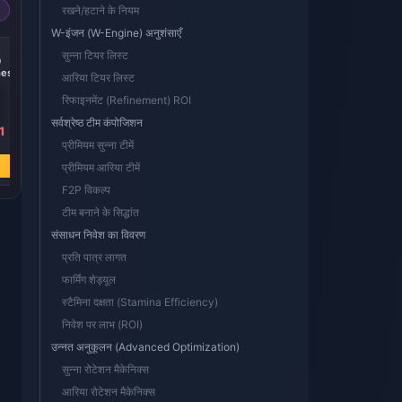
रखने/हटाने के नियम
W-इंजन (W-Engine) अनुशंसाएँ
-14%
-15%
सुन्ना टियर लिस्ट
0
300 + 30
60 Monochromes
es
Monochromes
आरिया टियर लिस्ट
रिफाइनमेंट (Refinement) ROI
सर्वश्रेष्ठ टीम कंपोजिशन
1
₹ 424.39
₹ 98.83
प्रीमियम सुन्ना टीमें
₹ 494.93
₹ 115.69
अभी खरीदें
अभी खरीदें
प्रीमियम आरिया टीमें
F2P विकल्प
टीम बनाने के सिद्धांत
संसाधन निवेश का विवरण
प्रति पात्र लागत
फार्मिंग शेड्यूल
स्टैमिना दक्षता (Stamina Efficiency)
निवेश पर लाभ (ROI)
उन्नत अनुकूलन (Advanced Optimization)
सुन्ना रोटेशन मैकेनिक्स
आरिया रोटेशन मैकेनिक्स