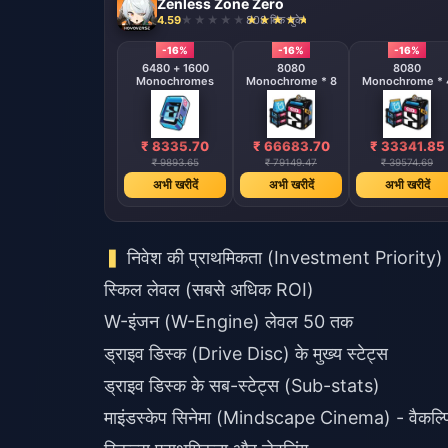
Zenless Zone Zero
4.59
808 बिक चुके
-16%
-16%
-16%
6480 + 1600
8080
8080
Monochromes
Monochrome * 8
Monochrome * 
₹ 8335.70
₹ 66683.70
₹ 33341.85
₹ 9893.65
₹ 79149.47
₹ 39574.69
अभी खरीदें
अभी खरीदें
अभी खरीदें
निवेश की प्राथमिकता (Investment Priority)
स्किल लेवल (सबसे अधिक ROI)
W-इंजन (W-Engine) लेवल 50 तक
ड्राइव डिस्क (Drive Disc) के मुख्य स्टेट्स
ड्राइव डिस्क के सब-स्टेट्स (Sub-stats)
माइंडस्केप सिनेमा (Mindscape Cinema) - वैकल्