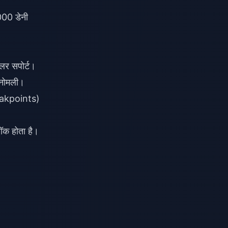
00 डेनी
एनोमली।
reakpoints)
ॉक होता है।