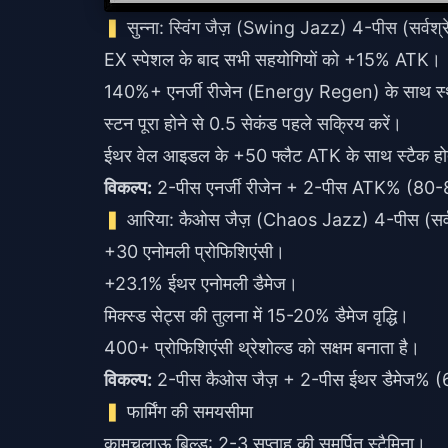
सुन्ना: स्विंग जैज़ (Swing Jazz) 4-पीस (सर्वश्रे
EX स्पेशल के बाद सभी सहयोगियों को +15% ATK।
140%+ एनर्जी रीजेन (Energy Regen) के साथ स्
स्टन पूरा होने से 0.5 सेकंड पहले सक्रिय करें।
ईथर वेल आइडल के +50 फ्लैट ATK के साथ स्टैक हो
विकल्प:
2-पीस एनर्जी रीजेन + 2-पीस ATK% (80-
आरिया: कैओस जैज़ (Chaos Jazz) 4-पीस (सर्वश
+30 एनोमली प्रोफिशिएंसी।
+23.1% ईथर एनोमली डैमेज।
मिक्स्ड सेट्स की तुलना में 15-20% डैमेज वृद्धि।
400+ प्रोफिशिएंसी थ्रेशोल्ड को सक्षम बनाता है।
विकल्प:
2-पीस कैओस जैज़ + 2-पीस ईथर डैमेज% (
फार्मिंग की समयसीमा
कामचलाऊ बिल्ड: 2-3 सप्ताह की समर्पित स्टैमिना।