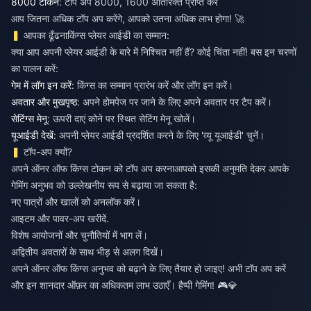
8000 टोकन
: टॉप अप 8000, 1600 अतिरिक्त प्राप्त करें
आप जितना अधिक टॉप अप करेंगे, आपको उतना अधिक लाभ होगा! 🚀
आपका ढूँढना
किंग्स प्लेयर आईडी का सम्मान
:
क्या आप अपनी प्लेयर आईडी के बारे में निश्चित नहीं हैं? कोई चिंता नहीं! बस इन चरणों
का पालन करें:
गेम में लॉग इन करें
: किंग्स का सम्मान प्रारंभ करें और लॉग इन करें।
अवतार और मुखपृष्ठ
: अपने होमपेज पर जाने के लिए अपने अवतार पर टैप करें।
सेटिंग्स मेनू
: ऊपरी दाएं कोने पर स्थित सेटिंग मेनू खोलें।
यूआईडी देखें
: अपनी प्लेयर आईडी प्रदर्शित करने के लिए 'व्यू यूआईडी' चुनें।
टॉप-अप क्यों?
अपने ऑनर ऑफ किंग्स टोकन को टॉप अप करना
आपको इसकी अनुमति देकर आपके
गेमिंग अनुभव को उल्लेखनीय रूप से बढ़ाया जा सकता है:
नए पात्रों और खालों को अनलॉक करें।
आइटम और पावर-अप खरीदें.
विशेष आयोजनों और चुनौतियों में भाग लें।
अद्वितीय अवतारों के साथ भीड़ से अलग दिखें।
अपने ऑनर ऑफ किंग्स अनुभव को बढ़ाने के लिए तैयार हो जाइए! अभी टॉप अप करें
और इन शानदार ऑफ़र का अधिकतम लाभ उठाएँ। हैप्पी गेमिंग! 🎮💎