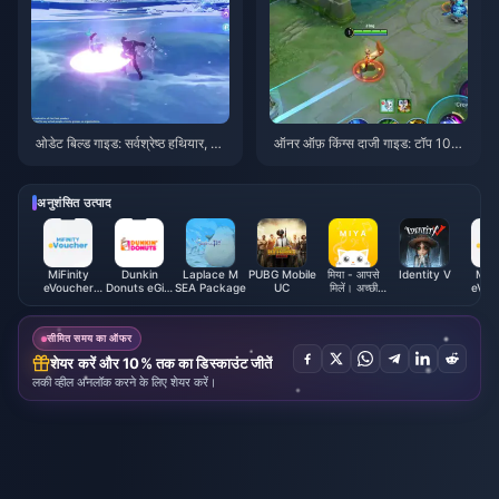
ओडेट बिल्ड गाइड: सर्वश्रेष्ठ हथियार, आ
ऑनर ऑफ़ किंग्स दाजी गाइड: टॉप 10
र्टिफैक्ट्स और टीमें | अगस्त 2026
ट्रिक्स | अगस्त 2026
अनुशंसित उत्पाद
MiFinity
Dunkin
Laplace M
PUBG Mobile
मिया - आपसे
Identity V
MiFi
eVoucher
Donuts eGift
SEA Package
UC
मिलें। अच्छी
eVou
(USD)
Voucher (SG)
आवाज़ वाले सिक्के
(EU
पाएं
सीमित समय का ऑफर
शेयर करें और 10% तक का डिस्काउंट जीतें
लकी व्हील अनलॉक करने के लिए शेयर करें।