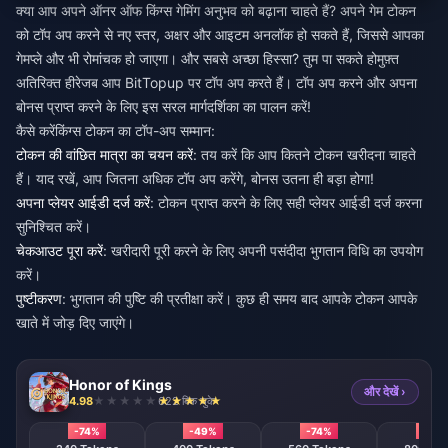
क्या आप अपने ऑनर ऑफ किंग्स गेमिंग अनुभव को बढ़ाना चाहते हैं? अपने गेम टोकन
को टॉप अप करने से नए स्तर, अक्षर और आइटम अनलॉक हो सकते हैं, जिससे आपका
गेमप्ले और भी रोमांचक हो जाएगा। और सबसे अच्छा हिस्सा? तुम पा सकते हो
मुफ़्त
अतिरिक्त हीरे
जब आप BitTopup पर टॉप अप करते हैं। टॉप अप करने और अपना
बोनस प्राप्त करने के लिए इस सरल मार्गदर्शिका का पालन करें!
कैसे करें
किंग्स टोकन का टॉप-अप सम्मान
:
टोकन की वांछित मात्रा का चयन करें
: तय करें कि आप कितने टोकन खरीदना चाहते
हैं। याद रखें, आप जितना अधिक टॉप अप करेंगे, बोनस उतना ही बड़ा होगा!
अपना प्लेयर आईडी दर्ज करें
: टोकन प्राप्त करने के लिए सही प्लेयर आईडी दर्ज करना
सुनिश्चित करें।
चेकआउट पूरा करें
: खरीदारी पूरी करने के लिए अपनी पसंदीदा भुगतान विधि का उपयोग
करें।
पुष्टीकरण
: भुगतान की पुष्टि की प्रतीक्षा करें। कुछ ही समय बाद आपके टोकन आपके
खाते में जोड़ दिए जाएंगे।
Honor of Kings
और देखें ›
4.98
622 बिक चुके
-74%
-49%
-74%
-74%