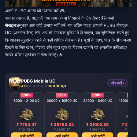
अपनी PUBG क्षमता को उजागर करें 🎮
आपका स्वागत है, योद्धाओं! क्या आप अपना निखारने के लिए तैयार हैं?
पबजी
मोबाइल
अनुभव? आगे कोई तलाश नहीं करें! यह अंतिम गाइड आपको PUBG मोबाइल
UC (अननोन कैश) टॉप-अप की रोमांचक दुनिया में ले जाएगा, यह सुनिश्चित करते हुए
कि आपका युद्धक्षेत्र पहले से कहीं अधिक रोमांचक है। यूसी के साथ, भीड़ के बीच अलग
दिखने के लिए खाल, पोशाक और बहुत कुछ के विशाल खजाने को अनलॉक करें!
आइए
गेमप्ले-चेंजिंग एडवेंचर में गोता लगाएँ।
🌟
PUBG Mobile UC
और देखें ›
4.52
929 बिक चुके
-38%
-38%
-38%
-38
6000 + 2100 UC
30000 + 10500 UC
24000 + 8400 UC
18000 + 6
₹ 7750.47
₹ 38753.32
₹ 31002.85
₹ 2325
₹ 12419.45
₹ 62097.27
₹ 49677.82
₹ 37258
अभी खरीदें
अभी खरीदें
अभी खरीदें
अभी खरी