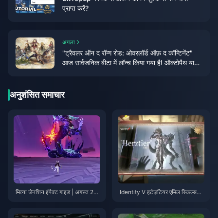
प्राप्त करें?
अगला
"ट्रैवलर ऑन द रॉन्ग रोड: ओवरलॉर्ड ऑफ़ द कॉन्टिनेंट"
आज सार्वजनिक बीटा में लॉन्च किया गया है! ऑक्टोपैथ यात्री
जेआरपीजी की महिमा को फिर से बनाने के लिए एकत्र हुए!
अनुशंसित समाचार
मित्या जेनशिन इंपैक्ट गाइड | अगस्त 20
Identity V हर्टज़टियर एमिल स्किल्स
26
गाइड | अगस्त 2026