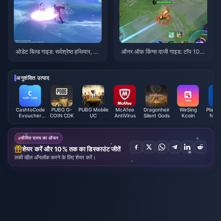
ओडेट बिल्ड गाइड: सर्वश्रेष्ठ हथियार, आ
ऑनर ऑफ़ किंग्स दाजी गाइड: टॉप 10
र्टिफैक्ट्स और टीमें | अगस्त 2026
ट्रिक्स | अगस्त 2026
अनुशंसित उत्पाद
CashtoCode
PUBG G-
PUBG Mobile
McAfee
Dragonheir
WeSing
PlaySt
Evoucher
COIN CDK
UC
AntiVirus
Silent Gods
Kcoin
Netw
(JPY)
Card 
सीमित समय का ऑफर
शेयर करें और 10% तक का डिस्काउंट जीतें
लकी व्हील अनलॉक करने के लिए शेयर करें।