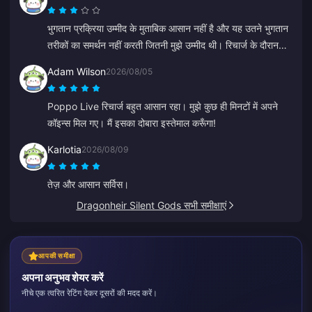
भुगतान प्रक्रिया उम्मीद के मुताबिक आसान नहीं है और यह उतने भुगतान
तरीकों का समर्थन नहीं करती जितनी मुझे उम्मीद थी। रिचार्ज के दौरान
वेबसाइट कभी-कभी लैग या फ्रीज हो जाती है, और कस्टमर सर्विस का
Adam Wilson
2026/08/05
जवाब भी धीमा होता है। यह भी स्पष्ट नहीं है कि भुगतान कब प्रोसेस होते
हैं। अगर इन समस्याओं को ठीक कर दिया जाए तो यह बहुत अधिक
Poppo Live रिचार्ज बहुत आसान रहा। मुझे कुछ ही मिनटों में अपने
भरोसेमंद हो जाएगा।
कॉइन्स मिल गए। मैं इसका दोबारा इस्तेमाल करूँगा!
Karlotia
2026/08/09
तेज़ और आसान सर्विस।
Dragonheir Silent Gods सभी समीक्षाएं
आपकी समीक्षा
अपना अनुभव शेयर करें
नीचे एक त्वरित रेटिंग देकर दूसरों की मदद करें।