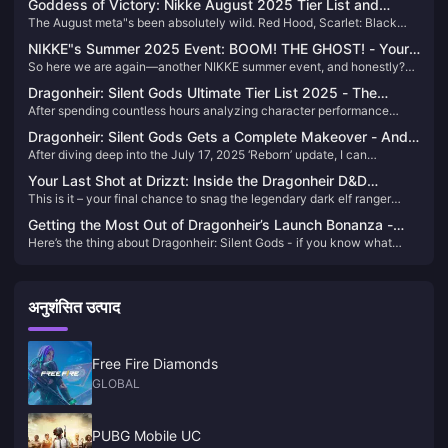
Goddess of Victory: Nikke August 2025 Tier List and
The August meta"s been absolutely wild. Red Hood, Scarlet: Black
Complete Reroll Guide
Shadow, and Cinderella are still running the show, but “We Are
NIKKE"s Summer 2025 Event: BOOM! THE GHOST! - Your
Absolute” just dropped Emma, Eunhwa, and Vesti into the mix. If you"re
So here we are again—another NIKKE summer event, and honestly?
Complete Survival Guide
rerolling, that salted email trick"s gonna net you 35-40 pulls to chase
This one"s got some serious teeth. Running from July 17 through
those S-tier units.
Dragonheir: Silent Gods Ultimate Tier List 2025 - The
August 7, “BOOM! THE GHOST!” isn"t just your typical beach episode.
After spending countless hours analyzing character performance
Complete Character Rankings You Actually Need
We"re talking supernatural mystery on an abandoned cruise ship, two
across every game mode, I’ve put together what I believe is the most
limited SSR characters that"ll drain your wallet, and enough premium
Dragonheir: Silent Gods Gets a Complete Makeover - And
comprehensive tier list for Dragonheir: Silent Gods. This isn’t just
content to make even dolphins think twice. Let me break this down for
After diving deep into the July 17, 2025 ‘Reborn’ update, I can
It’s Actually Game-Changing
another cookie-cutter ranking – it’s based on real performance data,
you properly.
confidently say this isn’t just another patch - it’s a complete
elemental synergies, and what actually works in both PvP and PvE
Your Last Shot at Drizzt: Inside the Dragonheir D&D
reimagining that fixes the game’s biggest pain points while adding
content.
This is it – your final chance to snag the legendary dark elf ranger
Crossover That’s Actually Worth Your Time
layers of strategy I didn’t see coming.
through a surprisingly doable 7-day hunt and 14-day boss gauntlet.
Getting the Most Out of Dragonheir’s Launch Bonanza -
Even free players can walk away with 350 Hunter’s Blades. Not bad
Here’s the thing about Dragonheir: Silent Gods - if you know what
Your Free Summons Roadmap
for a crossover event.
you’re doing, you can snag over 650 free summons during the launch
period. But here’s the catch: it’s all about timing and knowing which
currencies actually matter.
अनुशंसित उत्पाद
Free Fire Diamonds
GLOBAL
PUBG Mobile UC