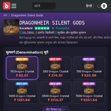
खोजें
हिन्दी
/
होम
/
Dragonheir Silent Gods
DRAGONHEIR SILENT GODS
Excellent
Trustpilot
GLOBAL
इंस्टेंट डिलीवरी
सुरक्षित और सुरक्षित भुगतान
BitTopup पर, आसानी से अपने गेम्स, लाइव स्ट्रीम्स को टॉप अप करें, और गिफ्ट कार्ड खर
एक सुविधाजनक भुगतान अनुभव और शानदार डिस्काउंट!
मूल्यवर्ग (Denomination) चुनें
40% OFF
40% OFF
40% OFF
70 Dragon Crystal
350 Dragon Crystal
700 Dragon Crystal
₹ 62.01
₹ 374.01
₹ 623.99
40% OFF
40% OFF
40% OFF
1400 Dragon Crystal
3500 Dragon Crystal
7000 Dragon Crystal
₹ 1251.86
₹ 3110.27
₹ 6251.54
और दिखाएं
+1