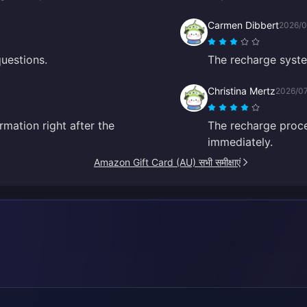
Carmen Dibbert
2026/0
uestions.
The recharge system
Christina Mertz
2026/0
rmation right after the
The recharge proce
immediately.
Amazon Gift Card (AU) सभी समीक्षाएं