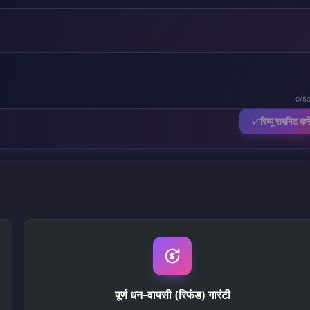
0/5
रिव्यू सबमिट करे
पूर्ण धन-वापसी (रिफंड) गारंटी