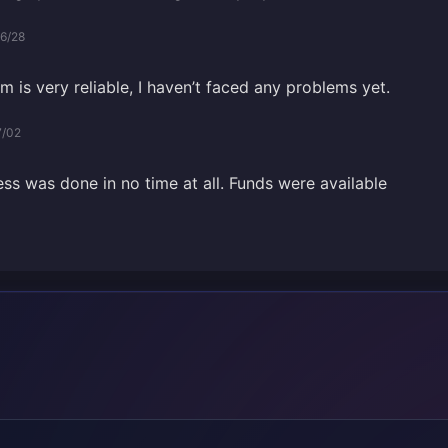
6/28
 is very reliable, I haven’t faced any problems yet.
7/02
ss was done in no time at all. Funds were available