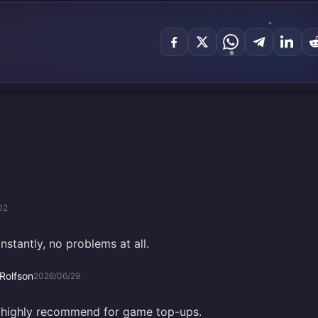
02
nstantly, no problems at all.
Rolfson
2026/06/29
, highly recommend for game top-ups.