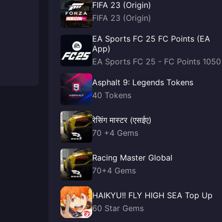
FIFA 23 (Origin)
FIFA 23 (Origin)
EA Sports FC 25 FC Points (EA
App)
EA Sports FC 25 - FC Points 1050
Asphalt 9: Legends Tokens
40 Tokens
रेसिंग मास्टर (एसईए)
70 +4 Gems
Racing Master Global
70+4 Gems
HAIKYU!! FLY HIGH SEA Top Up
60 Star Gems