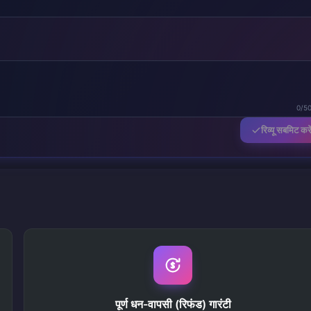
0/5
रिव्यू सबमिट करे
पूर्ण धन-वापसी (रिफंड) गारंटी