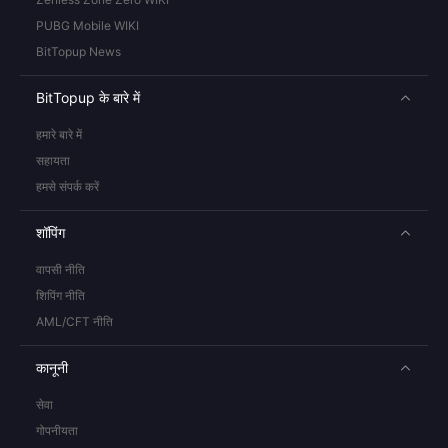
PUBG Mobile WIKI
BitTopup News
BitTopup के बारे में
हमारे बारे में
सहायता
हमसे संपर्क करें
शॉपिंग
वापसी नीति
शिपिंग नीति
AML/CFT नीति
कानूनी
सेवा
गोपनीयता