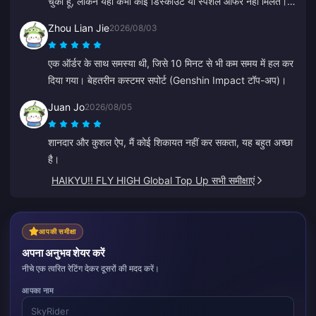
चुका हूँ, लेकिन यहाँ कभी कोई डिस्काउंट या स्पेशल ऑफर नहीं मिलते।
अन्य प्लेटफॉर्म कूपन या कैशबैक देते हैं। वफादार ग्राहकों के लिए कोई
Zhou Lian Jie
2026/08/03
रिवॉर्ड न देखना निराशाजनक है।
एक ऑर्डर के साथ समस्या थी, जिसे 10 मिनट से भी कम समय में हल कर
दिया गया। बेहतरीन कस्टमर सपोर्ट (Genshin Impact टॉप-अप)।
Juan Jo
2026/08/05
शानदार और कुशल ऐप, मैं कोई शिकायत नहीं कर सकता, यह बहुत अच्छा
है।
HAIKYU!! FLY HIGH Global Top Up सभी समीक्षाएं
आपकी समीक्षा
अपना अनुभव शेयर करें
नीचे एक त्वरित रेटिंग देकर दूसरों की मदद करें।
आपका नाम