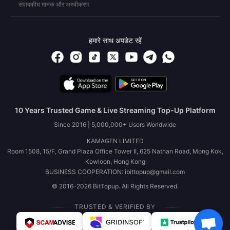
संपादकीय मानक और अस्वीकरण
हमारे साथ अपडेट रहें
10 Years Trusted Game & Live Streaming Top-Up Platform
Since 2016 | 5,000,000+ Users Worldwide
KAMAGEN LIMITED
Room 1508, 15/F, Grand Plaza Office Tower II, 625 Nathan Road, Mong Kok,
Kowloon, Hong Kong
BUSINESS COOPERATION: ibittopup@gmail.com
© 2016-2026 BitTopup. All Rights Reserved.
TRUSTED & VERIFIED BY