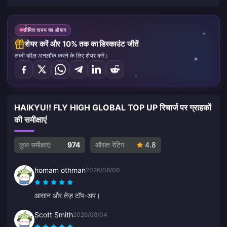
सीमित समय का ऑफर
शेयर करें और 10% तक का डिस्काउंट जीतें
लकी व्हील अनलॉक करने के लिए शेयर करें।
HAIKYU!! FLY HIGH GLOBAL TOP UP रिचार्ज पर ग्राहकों
की समीक्षाएं
कुल समीक्षाएं:
974
औसत रेटिंग
4.8
homam othman
2026/08/06
आसान और तेज़ टॉप-अप।
Scott Smith
2026/08/04