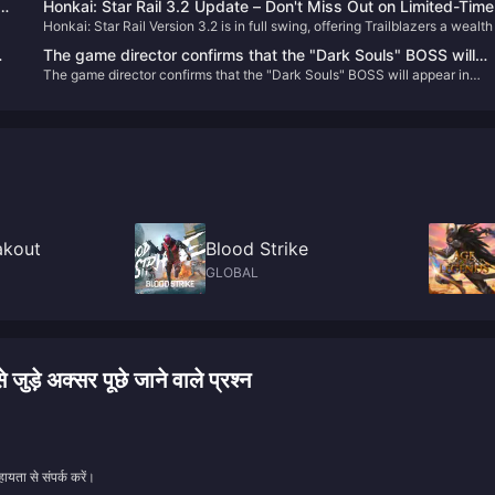
es
Honkai: Star Rail 3.2 Update – Don't Miss Out on Limited-Time
Honkai: Star Rail Version 3.2 is in full swing, offering Trailblazers a wealth
Stellar Jades and New Events!
s
events and rewards. Don't miss out on these opportunities to enhance yo
The game director confirms that the "Dark Souls" BOSS will
roster and experience the latest content!
The game director confirms that the "Dark Souls" BOSS will appear in
appear in "Elden's Circle: Reign of Night"
"Elden's Circle: Reign of Night"
akout
Blood Strike
GLOBAL
अक्सर पूछे जाने वाले प्रश्न
ायता से संपर्क करें।