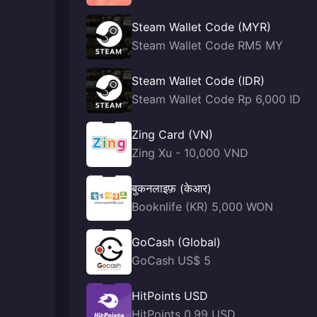
Steam Wallet Code (MYR)
Steam Wallet Code RM5 MY
Steam Wallet Code (IDR)
Steam Wallet Code Rp 6,000 ID
Zing Card (VN)
Zing Xu - 10,000 VND
बुकनलाइफ़ (केआर)
Booknlife (KR) 5,000 WON
GoCash (Global)
GoCash US$ 5
HitPoints USD
HitPoints 0.99 USD