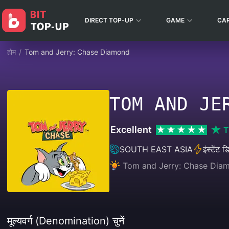
DIRECT TOP-UP
GAME
CA
होम
/
Tom and Jerry: Chase Diamond
TOM AND JE
Excellent
T
SOUTH EAST ASIA
इंस्टेंट 
Tom and Jerry: Chase Diamo
मूल्यवर्ग (Denomination) चुनें