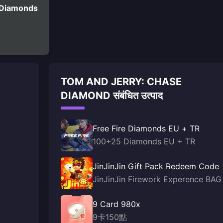
 Diamonds
TOM AND JERRY: CHASE
DIAMOND संबंधित उत्पाद
Free Fire Diamonds EU + TR
100+25 Diamonds EU + TR
JinJinJin Gift Pack Redeem Code
JinJinJin Firework Experence BAG
9 Card 980x
9卡150點