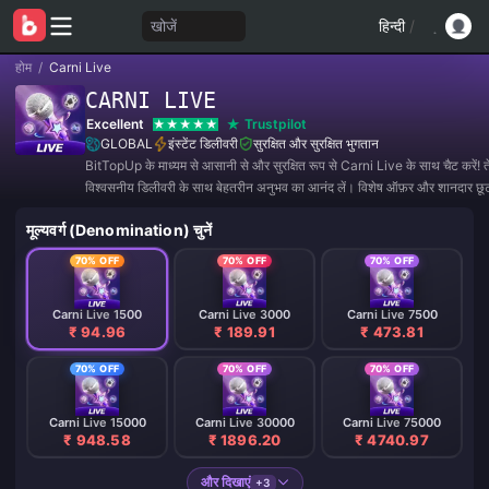
खोजें
हिन्दी
/
होम
/
Carni Live
CARNI LIVE
Excellent
Trustpilot
GLOBAL
इंस्टेंट डिलीवरी
सुरक्षित और सुरक्षित भुगतान
BitTopUp के माध्यम से आसानी से और सुरक्षित रूप से Carni Live के साथ चैट करें! 
विश्वसनीय डिलीवरी के साथ बेहतरीन अनुभव का आनंद लें। विशेष ऑफ़र और शानदार छू
हमसे जुड़ें! ✨
मूल्यवर्ग (Denomination) चुनें
70% OFF
70% OFF
70% OFF
Carni Live 1500
Carni Live 3000
Carni Live 7500
₹ 94.96
₹ 189.91
₹ 473.81
70% OFF
70% OFF
70% OFF
Carni Live 15000
Carni Live 30000
Carni Live 75000
₹ 948.58
₹ 1896.20
₹ 4740.97
और दिखाएं
+3