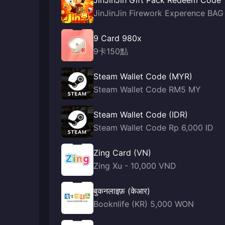
JinJinJin Gift Pack Redeem Code
JinJinJin Firework Experence BAG
9 Card 980x
9卡150點
Steam Wallet Code (MYR)
Steam Wallet Code RM5 MY
Steam Wallet Code (IDR)
Steam Wallet Code Rp 6,000 ID
Zing Card (VN)
Zing Xu - 10,000 VND
बुकनलाइफ़ (केआर)
Booknlife (KR) 5,000 WON