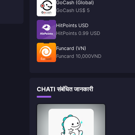
GoCash (Global)
GoCash US$ 5
HitPoints USD
HitPoints 0.99 USD
Funcard (VN)
Funcard 10,000VND
CHATI संबंधित जानकारी