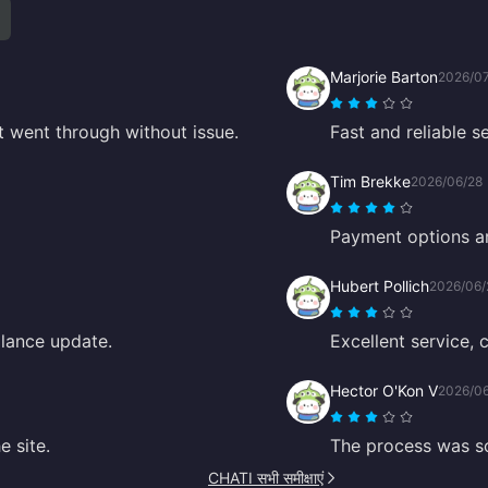
Marjorie Barton
2026/0
 went through without issue.
Fast and reliable s
Tim Brekke
2026/06/28
Payment options ar
Hubert Pollich
2026/06/
alance update.
Excellent service, 
Hector O'Kon V
2026/0
 site.
The process was so
CHATI सभी समीक्षाएं