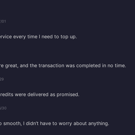
7/01
ervice every time I need to top up.
e great, and the transaction was completed in no time.
29
credits were delivered as promised.
6/30
 smooth, I didn’t have to worry about anything.