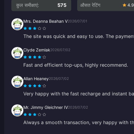
कुल समीक्षाएं:
575
औसत रेटिंग
4.9
Mrs. Deanna Beahan V
2026/07/01
The site was quick and easy to use. The payment
Clyde Zemlak
2026/07/02
Fast and efficient top-ups, highly recommend.
Allan Heaney
2026/07/02
Very happy with the fast recharge and instant b
Mr. Jimmy Gleichner IV
2026/07/02
Always a smooth transaction, very happy with the