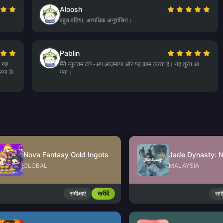
Aloosh
बहुत बढ़िया, अत्यधिक अनुशंसित।
Pablin
 गए!
मैंने न्यूनतम टॉप-अप आज़माया और यह काम करता है। यह तुरंत आ
स्या के
गया।
Nova Fantasy Gold Ingots
GLOBAL
MALAYSIA
समीक्षाएं
खरीदें
समीक