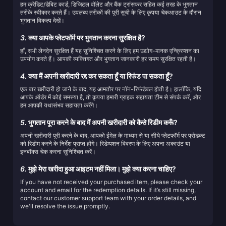
हम क्रेडिट/डेबिट कार्ड, डिजिटल वॉलेट और बैंक ट्रांसफर सहित कई तरह के भुगतान
तरीके स्वीकार करते हैं। उपलब्ध तरीकों की पूरी सूची के लिए कृपया चेकआउट के दौरान
भुगतान विकल्प देखें।
3.
क्या आपके प्लेटफॉर्म पर भुगतान करना सुरक्षित है?
हाँ, सभी लेनदेन सुरक्षित हैं यह सुनिश्चित करने के लिए हम उद्योग-मानक एन्क्रिप्शन का
उपयोग करते हैं। आपकी व्यक्तिगत और भुगतान जानकारी हर समय सुरक्षित रहती है।
4.
क्या मैं अपनी खरीदारी रद्द कर सकता हूँ या रिफंड पा सकता हूँ?
एक बार खरीदारी हो जाने के बाद, यह आमतौर पर नॉन-रिफंडेबल होती है। हालाँकि, यदि
आपके ऑर्डर में कोई समस्या है, तो कृपया हमारी ग्राहक सहायता टीम से संपर्क करें, और
हम आपकी यथासंभव सहायता करेंगे।
5.
भुगतान पूरा करने के बाद मैं अपनी खरीदारी को कैसे रिडीम करूँ?
अपनी खरीदारी पूरी करने के बाद, आपको ईमेल के माध्यम से या सीधे प्लेटफॉर्म पर प्रोडक्ट
को रिडीम करने के निर्देश प्राप्त होंगे। रिडेम्पशन विवरण के लिए अपना अकाउंट या
इनबॉक्स चेक करना सुनिश्चित करें।
6.
मुझे मेरा खरीदा हुआ आइटम नहीं मिला। मुझे क्या करना चाहिए?
If you have not received your purchased item, please check your
account and email for the redemption details. If it’s still missing,
contact our customer support team with your order details, and
we'll resolve the issue promptly.