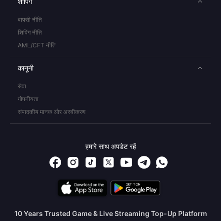
शॉपिंग
वापसी नीति
शिपिंग नीति
AML/CFT नीति
कानूनी
सेवा
गोपनीयता
संपादकीय मानक और अस्वीकरण
हमारे साथ अपडेट रहें
10 Years Trusted Game & Live Streaming Top-Up Platform