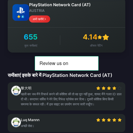
PlayStation Network Card (AT)
AUSTRIA
अभी खरीदें
655
4.14
कुल समीक्षाएं
औसत रेटिंग
समीक्षाएं इसके बारे में PlayStation Network Card (AT)
黎大明
पहली बार जब मैंने रिचार्ज करने की कोशिश की तो वह पूरा नहीं हुआ, शायद मैंने गलत ID डाल
दी थी। कस्टमर सर्विस ने मेरे लिए रिफंड प्रोसेस कर दिया। दूसरी कोशिश बिना किसी
समस्या के सफल रही। मैं इस साइट का उपयोग करना जारी रखूँगा।
Luq Mannn
अच्छी सेवा।