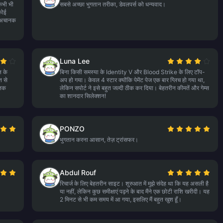
 कभी भी
सबसे अच्छा भुगतान तरीका, डेवलपर्स को धन्यवाद।
कोई
े अचानक
Luna Lee
न के
बिना किसी समस्या के Identity V और Blood Strike के लिए टॉप-
त से
अप हो गया। केवल 4 स्टार क्योंकि पेमेंट पेज एक बार ग्लिच हो गया था,
 तक
लेकिन सपोर्ट ने इसे बहुत जल्दी ठीक कर दिया। बेहतरीन कीमतें और गेम्स
का शानदार सिलेक्शन!
PONZO
भुगतान करना आसान, तेज़ ट्रांसफर।
Abdul Rouf
रिचार्ज के लिए बेहतरीन साइट। शुरुआत में मुझे संदेह था कि यह असली है
या नहीं, लेकिन कुछ समीक्षाएं पढ़ने के बाद मैंने एक छोटी राशि खरीदी। यह
2 मिनट से भी कम समय में आ गया, इसलिए मैं बहुत खुश हूँ।