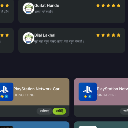
Gulilat Hunde
े हैं और
अच्छा प्लेटफॉर्म।
Bilal Lakhal
।
मुझे यह बहुत पसंद आया, यह बहुत तेज़ है।
PlayStation Network Card (HK)
HONG KONG
SINGAPORE
समीक्षाएं
खरीदें
समीक