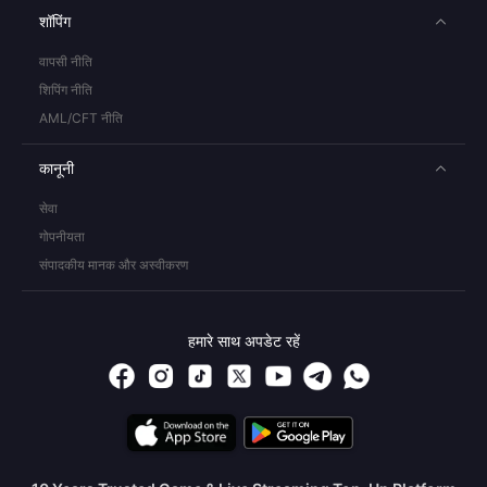
शॉपिंग
वापसी नीति
शिपिंग नीति
AML/CFT नीति
कानूनी
सेवा
गोपनीयता
संपादकीय मानक और अस्वीकरण
हमारे साथ अपडेट रहें