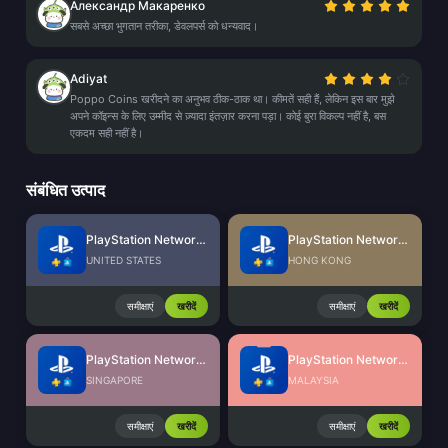
Александр Макаренко
सबसे अच्छा भुगतान तरीका, डेवलपर्स को धन्यवाद।
Adiyat
Poppo Coins खरीदने का अनुभव ठीक-ठाक था। कीमतें सही हैं, लेकिन इस बार मुझे
अपने कॉइन्स के लिए उम्मीद से ज़्यादा इंतज़ार करना पड़ा। कोई बुरा विकल्प नहीं है, बस
एकदम सही नहीं है।
संबंधित उत्पाद
PlayStation Network Card (US)
PlayStation Network Card (HK)
UNITED STATES
HONG KONG
समीक्षाएं
खरीदें
समीक्षाएं
खरीदें
PlayStation Network Card (SG)
PlayStation Network Card (MY)
SINGAPORE
MALAYSIA
समीक्षाएं
खरीदें
समीक्षाएं
खरीदें