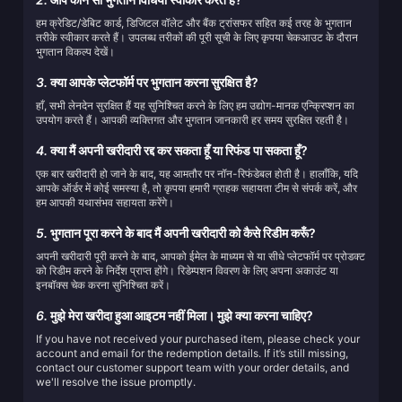
हम क्रेडिट/डेबिट कार्ड, डिजिटल वॉलेट और बैंक ट्रांसफर सहित कई तरह के भुगतान
तरीके स्वीकार करते हैं। उपलब्ध तरीकों की पूरी सूची के लिए कृपया चेकआउट के दौरान
भुगतान विकल्प देखें।
3.
क्या आपके प्लेटफॉर्म पर भुगतान करना सुरक्षित है?
हाँ, सभी लेनदेन सुरक्षित हैं यह सुनिश्चित करने के लिए हम उद्योग-मानक एन्क्रिप्शन का
उपयोग करते हैं। आपकी व्यक्तिगत और भुगतान जानकारी हर समय सुरक्षित रहती है।
4.
क्या मैं अपनी खरीदारी रद्द कर सकता हूँ या रिफंड पा सकता हूँ?
एक बार खरीदारी हो जाने के बाद, यह आमतौर पर नॉन-रिफंडेबल होती है। हालाँकि, यदि
आपके ऑर्डर में कोई समस्या है, तो कृपया हमारी ग्राहक सहायता टीम से संपर्क करें, और
हम आपकी यथासंभव सहायता करेंगे।
5.
भुगतान पूरा करने के बाद मैं अपनी खरीदारी को कैसे रिडीम करूँ?
अपनी खरीदारी पूरी करने के बाद, आपको ईमेल के माध्यम से या सीधे प्लेटफॉर्म पर प्रोडक्ट
को रिडीम करने के निर्देश प्राप्त होंगे। रिडेम्पशन विवरण के लिए अपना अकाउंट या
इनबॉक्स चेक करना सुनिश्चित करें।
6.
मुझे मेरा खरीदा हुआ आइटम नहीं मिला। मुझे क्या करना चाहिए?
If you have not received your purchased item, please check your
account and email for the redemption details. If it’s still missing,
contact our customer support team with your order details, and
we'll resolve the issue promptly.