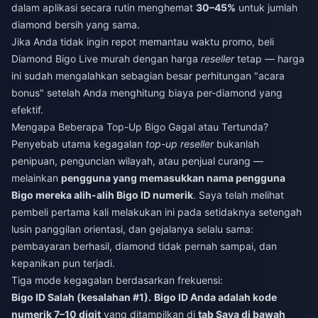
dalam aplikasi secara rutin menghemat
30–45%
untuk jumlah
diamond bersih yang sama.
Jika Anda tidak ingin repot memantau waktu promo,
beli
Diamond Bigo Live murah
dengan harga
reseller
tetap — harga
ini sudah mengalahkan sebagian besar perhitungan "acara
bonus" setelah Anda menghitung biaya per-diamond yang
efektif.
Mengapa Beberapa Top-Up Bigo Gagal atau Tertunda?
Penyebab utama kegagalan
top-up reseller
bukanlah
penipuan, penguncian wilayah, atau penjual curang —
melainkan
pengguna yang memasukkan nama pengguna
Bigo mereka alih-alih Bigo ID numerik
. Saya telah melihat
pembeli pertama kali melakukan ini pada setidaknya setengah
lusin panggilan orientasi, dan gejalanya selalu sama:
pembayaran berhasil, diamond tidak pernah sampai, dan
kepanikan pun terjadi.
Tiga mode kegagalan berdasarkan frekuensi:
Bigo ID Salah (kesalahan #1).
Bigo ID Anda adalah kode
numerik 7–10 digit
yang ditampilkan di
tab Saya di bawah