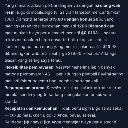
Yang menarik adalah perbandingannya dengan
isi ulang web
resmi
Bigo di mobile.bigo.tv. Saluran tersebut mencantumkan
1000 Diamond seharga
$19.60 dengan bonus 20%
, yang
meningkatkan total perolehan menjadi
1200 Diamond
dan
menurunkan biaya per-diamond menjadi
$0.0163
— secara
teknis merupakan harga dasar terbaik di pasar saat ini.
Jadi, mengapa ada orang yang memilih jalur
reseller
$19.93
dibandingkan web resmi seharga $19.60 + bonus? Ada tiga
alasan yang sering saya temui:
Fleksibilitas pembayaran.
Reseller
menerima lebih banyak
metode pembayaran AS — perlindungan pembeli PayPal sering
menjadi faktor penentu bagi pembeli pertama kali.
Penumpukan promo.
Reseller
resmi menjalankan kode diskon
mereka sendiri yang terkadang mengalahkan bonus web
standar.
Kecepatan dan kemudahan.
Tidak perlu
login
Bigo sama sekali
— cukup masukkan Bigo ID Anda, bayar, selesai.
Pendapat jujur saya: jika Anda mengejar biaya per-diamond