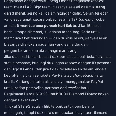
Bagaimana dengan waktu pengiriman? Pengiriman
reseller
resmi melalui API Bigo resmi biasanya selesai dalam
kurang
dari 3 menit
, sering kali dalam hitungan detik. Selisih terlebar
yang saya amati secara pribadi selama 12+
top-up
uji coba
adalah
6 menit selama puncak hari Sabtu
. Jika 15 menit
berlalu tanpa diamond, itu adalah tanda bagi Anda untuk
membuka tiket dukungan — dan di situs resmi, penyelesaian
biasanya dilakukan pada hari yang sama dengan
pengembalian dana atau pengiriman ulang.
Jika diamond benar-benar tidak pernah sampai: buka halaman
status pesanan, hubungi dukungan
reseller
dengan ID pesanan
dan Bigo ID Anda, dan jika tidak terselesaikan dalam jendela
kebijakan, ajukan sengketa PayPal atau
chargeback
kartu
kredit. Cadangan itulah alasan saya menggunakan PayPal
untuk setiap pembelian pertama dari
reseller
baru.
Bagaimana Harga $19.93 untuk 1000 Diamond Dibandingkan
dengan Paket Lain?
Tingkat $19.93 adalah titik terbaik untuk pembelanja
menengah, tetapi tidak selalu merupakan biaya per-diamond