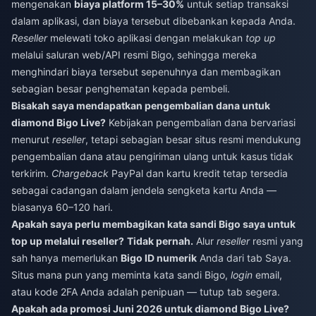
mengenakan
biaya platform 15–30%
untuk setiap transaksi
dalam aplikasi, dan biaya tersebut dibebankan kepada Anda.
Reseller
melewati toko aplikasi dengan melakukan
top up
melalui saluran web/API resmi Bigo, sehingga mereka
menghindari biaya tersebut sepenuhnya dan membagikan
sebagian besar penghematan kepada pembeli.
Bisakah saya mendapatkan pengembalian dana untuk
diamond Bigo Live?
Kebijakan pengembalian dana bervariasi
menurut
reseller
, tetapi sebagian besar situs resmi mendukung
pengembalian dana atau pengiriman ulang untuk kasus tidak
terkirim.
Chargeback
PayPal dan kartu kredit tetap tersedia
sebagai cadangan dalam jendela sengketa kartu Anda —
biasanya 60–120 hari.
Apakah saya perlu membagikan kata sandi Bigo saya untuk
top up melalui reseller?
Tidak pernah.
Alur
reseller
resmi yang
sah hanya memerlukan
Bigo ID numerik
Anda dari tab Saya.
Situs mana pun yang meminta kata sandi Bigo,
login
email,
atau kode 2FA Anda adalah penipuan — tutup tab segera.
Apakah ada promosi Juni 2026 untuk diamond Bigo Live?