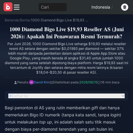
Cari
Indonesia
/
Beranda
/
Berita
/
1000 Diamond Bigo Live $19,93 Reseller AS (Juni 2026): Apakah Ini Penawaran Resmi Termurah?
1000 Diamond Bigo Live $19,93 Reseller AS (Juni
2026): Apakah Ini Penawaran Resmi Termurah?
Per Juni 2026, 1000 Diamond Bigo Live seharga $19,93 melalui reseller
resmi AS setara dengan sekitar $0,01993 per diamond — sekitar 37%
lebih murah daripada pembelian dalam aplikasi di Apple App Store atau
Google Play, yang masih berada di angka $31,40 untuk jumlah 1000
diamond yang sama setelah dipotong biaya platform. Harga $19,93 saat ini
tercantum di Joytify dan selaras dengan mitra resmi lainnya (kisaran
$18,04–$20,50 di pasar reseller AS).
Penulis:
David Kim
Diterbitkan pada:
2026/06/15
16 min baca
Daftar Isi
Bagi penonton di AS yang rutin memberikan
gift
dan hanya
memerlukan Bigo ID numerik (tanpa kata sandi, tanpa
login
)
untuk melakukan
top up
, ini adalah salah satu titik masuk
dengan biaya per-diamond terendah yang sah bulan ini.