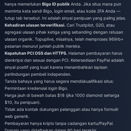
hanya memerlukan
Bigo ID publik
Anda. Jika situs mana pun
meminta kata sandi Bigo,
login
email, atau kode 2FA Anda —
tutup tab tersebut. Ini adalah sinyal penipuan yang paling jelas.
Kehadiran ulasan terverifikasi.
Cari Trustpilot, G2G, atau
agregasi ulasan pihak ketiga yang sebanding dengan ratusan
ulasan organik. Topuplive, misalnya, telah memproses 969rb+
pesanan menurut jumlah publik mereka.
Kepatuhan PCI DSS dan HTTPS.
Halaman pembayaran harus
dienkripsi dan sesuai dengan PCI. Ketersediaan PayPal adalah
sinyal positif yang kuat karena menambahkan lapisan
perlindungan pembeli independen.
Tanda bahaya yang harus segera mendiskualifikasi situs:
Permintaan kredensial
login
Bigo.
Harga jauh di bawah batas $18 (jika 1000 diamond seharga
$10, itu penipuan).
Tidak ada kontak dukungan pelanggan atau hanya formulir
web generik.
Pembayaran hanya kripto tanpa cadangan kartu/PayPal.
Domain yang didaftarkan dalam 90 hari terakhir.