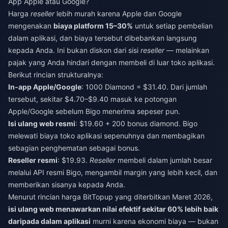
App Apple atau Google?
Harga
reseller
lebih murah karena Apple dan Google
mengenakan
biaya platform 15–30%
untuk setiap pembelian
dalam aplikasi, dan biaya tersebut dibebankan langsung
kepada Anda. Ini bukan diskon dari sisi
reseller
— melainkan
pajak yang Anda hindari dengan membeli di luar toko aplikasi.
Berikut rincian strukturalnya:
In-app Apple/Google
: 1000 Diamond = $31.40. Dari jumlah
tersebut, sekitar $4.70–$9.40 masuk ke potongan
Apple/Google sebelum Bigo menerima sepeser pun.
Isi ulang web resmi
: $19.60 + 200 bonus diamond. Bigo
melewati biaya toko aplikasi sepenuhnya dan membagikan
sebagian penghematan sebagai bonus.
Reseller resmi
: $19.93.
Reseller
membeli dalam jumlah besar
melalui API resmi Bigo, mengambil margin yang lebih kecil, dan
memberikan sisanya kepada Anda.
Menurut rincian harga BitTopup yang diterbitkan Maret 2026,
isi ulang web menawarkan nilai efektif sekitar 60% lebih baik
daripada dalam aplikasi
murni karena ekonomi biaya — bukan