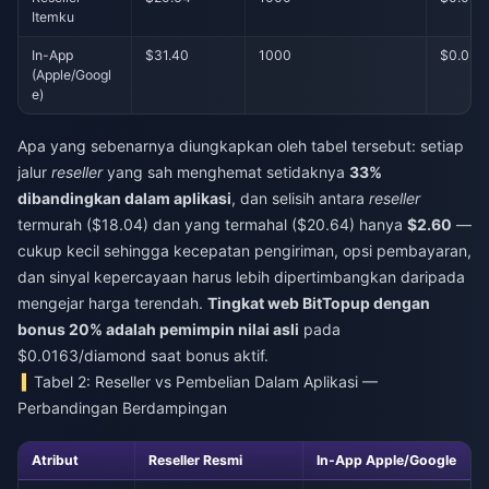
Itemku
In-App
$31.40
1000
$0.031
(Apple/Googl
e)
Apa yang sebenarnya diungkapkan oleh tabel tersebut: setiap
jalur
reseller
yang sah menghemat setidaknya
33%
dibandingkan dalam aplikasi
, dan selisih antara
reseller
termurah ($18.04) dan yang termahal ($20.64) hanya
$2.60
—
cukup kecil sehingga kecepatan pengiriman, opsi pembayaran,
dan sinyal kepercayaan harus lebih dipertimbangkan daripada
mengejar harga terendah.
Tingkat web BitTopup dengan
bonus 20% adalah pemimpin nilai asli
pada
$0.0163/diamond saat bonus aktif.
Tabel 2: Reseller vs Pembelian Dalam Aplikasi —
Perbandingan Berdampingan
Atribut
Reseller Resmi
In-App Apple/Google