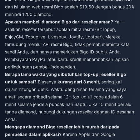
dan isi ulang web resmi Bigo adalah $19.60 dengan bonus 20%
menjadi 1200 diamond.
Apakah membeli diamond Bigo dari reseller aman?
Ya —
asalkan
reseller
tersebut adalah mitra resmi (BitTopup,
EnjoyGM, Topuplive, Livesbuy, Joytify, Lootbar). Mereka
terhubung melalui API resmi Bigo, tidak pernah meminta kata
sandi Anda, dan hanya memerlukan Bigo ID publik Anda.
Pembayaran PayPal atau kartu kredit menambahkan lapisan
perlindungan pembeli independen.
Berapa lama waktu yang dibutuhkan top-up reseller Bigo
untuk sampai?
Biasanya
kurang dari 3 menit
, sering kali
dalam hitungan detik. Waktu pengiriman terlama yang saya
amati secara pribadi selama 12+
top-up
uji coba adalah 6
menit selama jendela puncak hari Sabtu. Jika 15 menit berlalu
tanpa diamond, hubungi dukungan
reseller
dengan ID pesanan
Anda.
Mengapa diamond Bigo reseller lebih murah daripada
pembelian dalam aplikasi?
Karena Apple dan Google