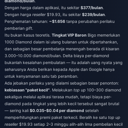
diamond/bulan
.
Dengan harga dalam aplikasi, itu sekitar
$377/bulan
.
Dengan harga
reseller
$19.93, itu sekitar
$239/bulan
.
Penghematan tahunan:
~$1.656
tanpa perubahan perilaku
pemberian
gift
.
Itu bukan kasus teoretis.
Tingkat VIP Baron
Bigo memerlukan
1000 Diamond dalam isi ulang bulanan untuk dipertahankan,
dan sebagian besar pembelanja menengah berada di kisaran
3.000–10.000 diamond/bulan. Delta biaya per-diamond
bukanlah kesalahan pembulatan — itu adalah uang nyata yang
seharusnya Anda berikan kepada Apple dan Google hanya
untuk kenyamanan satu tab peramban.
Ada jebakan perilaku yang dialami sebagian besar penonton:
kebiasaan "paket kecil"
. Melakukan
top up
100–300 diamond
sekaligus melalui aplikasi terasa mudah, tetapi biaya per-
diamond pada tingkat yang lebih kecil tersebut sangat brutal
— sering kali
$0.035–$0.04 per diamond
setelah
memperhitungkan premi paket terkecil. Beralih ke satu
top up
reseller
$19.93 setiap 2–3 minggu alih-alih lima pembelian kecil