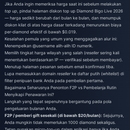
Jika Anda ingin memeriksa harga saat ini sebelum melakukan
top up
, pindai halaman
diskon top up Diamond Bigo Live 2026
— harga sedikit berubah dari bulan ke bulan, dan menumpuk
diskon kilat di atas harga dasar terkadang menurunkan biaya
per-diamond efektif di bawah $0.019.
Kesalahan pemula yang umum yang menggagalkan alur ini:
Menempelkan @username alih-alih ID numerik.
Memilih tingkat harga wilayah yang salah (
reseller
sering kali
menentukan berdasarkan IP — verifikasi sebelum membayar).
Menutup halaman pesanan sebelum email konfirmasi tiba.
Lupa memasukkan domain
reseller
ke daftar putih (
whitelist
) di
filter penipuan bank Anda pada pembelian pertama.
Bagaimana Seharusnya Penonton F2P vs Pembelanja Rutin
Menyikapi Penawaran Ini?
Langkah yang tepat sepenuhnya bergantung pada pola
pengeluaran bulanan Anda.
F2P / pemberi gift sesekali (di bawah $20/bulan):
Sejujurnya,
Anda mungkin tidak memerlukan 1000 diamond sekaligus.
Tetap gunakan
micro-top-up
dalam aplikasi
hanya
jika Anda