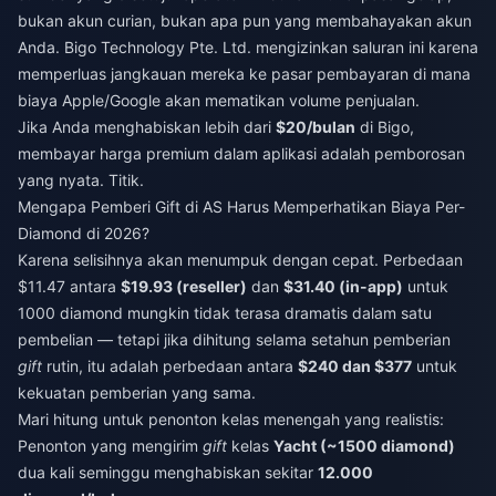
bukan akun curian, bukan apa pun yang membahayakan akun
Anda. Bigo Technology Pte. Ltd. mengizinkan saluran ini karena
memperluas jangkauan mereka ke pasar pembayaran di mana
biaya Apple/Google akan mematikan volume penjualan.
Jika Anda menghabiskan lebih dari
$20/bulan
di Bigo,
membayar harga premium dalam aplikasi adalah pemborosan
yang nyata. Titik.
Mengapa Pemberi Gift di AS Harus Memperhatikan Biaya Per-
Diamond di 2026?
Karena selisihnya akan menumpuk dengan cepat. Perbedaan
$11.47 antara
$19.93 (reseller)
dan
$31.40 (in-app)
untuk
1000 diamond mungkin tidak terasa dramatis dalam satu
pembelian — tetapi jika dihitung selama setahun pemberian
gift
rutin, itu adalah perbedaan antara
$240 dan $377
untuk
kekuatan pemberian yang sama.
Mari hitung untuk penonton kelas menengah yang realistis:
Penonton yang mengirim
gift
kelas
Yacht (~1500 diamond)
dua kali seminggu menghabiskan sekitar
12.000