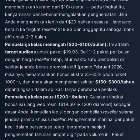
menghabiskan kurang dari $10/kuartal — pada tingkat itu,
kenyamanan benar-benar mengalahkan penghematan. Jika
Anda menghabiskan lebih dari $20 bahkan sesekali, langsung
beralih ke tingkat
reseller
$19.93 dan anggap itu sebagai bank
gift
untuk 2–3 bulan.
Pembelanja kelas menengah ($20–$100/bulan):
Ini adalah
target audiens
untuk paket $19.93. Beli 1–2 paket per bulan
dengan harga
reseller
tetap, atur waktu satu pembelian di
sekitar jendela bonus promosi aktif (promo Februari 2026,
misalnya, menambahkan bonus ekstra 25–35% pada paket
1000+), dan Anda akan menghemat sekitar
$150–$300/tahun
dibandingkan dalam aplikasi tanpa perubahan perilaku.
Pembelanja kelas paus ($200+/bulan):
Gunakan tingkat
bonus isi ulang web resmi ($19.60 → 1200 diamond) sebagai
dasar Anda, kemudian lapisi dengan pembelian
reseller
selama
jendela promo khusus
reseller
. Penghematan marjinal per paket
kecil dalam persentase tetapi bertambah menjadi
penghematan tahunan empat digit pada volume ini. Paket