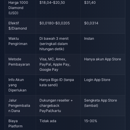
Harga 1000
$18,04–$20,50
$31,40
Diamond
(USD)
Efektif
$0,0180–$0,0205
$0,0314
$/Diamond
Waktu
Di bawah 3 menit
Instan
Pengiriman
(seringkali dalam
hitungan detik)
Metode
Visa, MC, Amex,
Hanya akun App Store
Pembayaran
PayPal, Apple Pay,
Google Pay
Info Akun
Hanya Bigo ID (tanpa
Login App Store
yang
kata sandi)
Diperlukan
Jalur
Dukungan reseller +
Sengketa App Store
Pengembalia
chargeback
(lambat)
n Dana
PayPal/kartu
Biaya
Tidak ada
15–30%
Platform