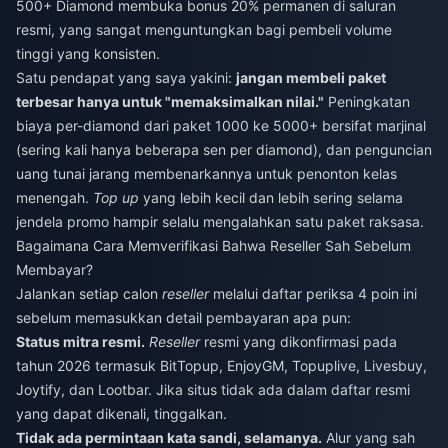
500+ Diamond membuka bonus 20% permanen di saluran
resmi, yang sangat menguntungkan bagi pembeli volume
tinggi yang konsisten.
Satu pendapat yang saya yakini:
jangan membeli paket
terbesar hanya untuk "memaksimalkan nilai."
Peningkatan
biaya per-diamond dari paket 1000 ke 5000+ bersifat marjinal
(sering kali hanya beberapa sen per diamond), dan penguncian
uang tunai jarang membenarkannya untuk penonton kelas
menengah.
Top up
yang lebih kecil dan lebih sering selama
jendela promo hampir selalu mengalahkan satu paket raksasa.
Bagaimana Cara Memverifikasi Bahwa Reseller Sah Sebelum
Membayar?
Jalankan setiap calon
reseller
melalui daftar periksa 4 poin ini
sebelum memasukkan detail pembayaran apa pun:
Status mitra resmi.
Reseller
resmi yang dikonfirmasi pada
tahun 2026 termasuk BitTopup, EnjoyGM, Topuplive, Livesbuy,
Joytify, dan Lootbar. Jika situs tidak ada dalam daftar resmi
yang dapat dikenali, tinggalkan.
Tidak ada permintaan kata sandi, selamanya.
Alur yang sah