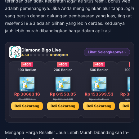
terendah dan tidak keberatan
login
ke situs resmi, bonus web
adalah pemenangnya. Jika Anda menginginkan alur tanpa
login
yang bersih dengan dukungan pembayaran yang luas, tingkat
reseller
$19.93 adalah pilihan yang lebih cerdas. Keduanya
jauh lebih murah dibandingkan harga dalam aplikasi.
Diamond Bigo Live
Lihat Selengkapnya ›
4.50
715 terjual
-40%
-40%
-40%
-40
100 Berlian
200 Berlian
500 Berlian
1000 Ber
Rp 30683.16
Rp 61550.05
Rp 153599.53
Rp 3073
Rp 50893.63
Rp 101824.00
Rp 254541.62
Rp 50910
Beli Sekarang
Beli Sekarang
Beli Sekarang
Beli Sek
Mengapa Harga Reseller Jauh Lebih Murah Dibandingkan In-