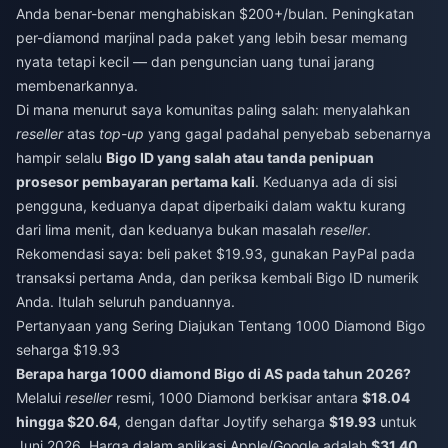
Anda benar-benar menghabiskan $200+/bulan. Peningkatan
per-diamond marjinal pada paket yang lebih besar memang
nyata tetapi kecil — dan penguncian uang tunai jarang
membenarkannya.
Di mana menurut saya komunitas paling salah: menyalahkan
reseller
atas
top-up
yang gagal padahal penyebab sebenarnya
hampir selalu
Bigo ID yang salah atau tanda penipuan
prosesor pembayaran pertama kali
. Keduanya ada di sisi
pengguna, keduanya dapat diperbaiki dalam waktu kurang
dari lima menit, dan keduanya bukan masalah
reseller
.
Rekomendasi saya: beli paket $19.93, gunakan PayPal pada
transaksi pertama Anda, dan periksa kembali Bigo ID numerik
Anda. Itulah seluruh panduannya.
Pertanyaan yang Sering Diajukan Tentang 1000 Diamond Bigo
seharga $19.93
Berapa harga 1000 diamond Bigo di AS pada tahun 2026?
Melalui
reseller
resmi, 1000 Diamond berkisar antara
$18.04
hingga $20.64
, dengan daftar Joytify seharga
$19.93
untuk
Juni 2026. Harga dalam aplikasi Apple/Google adalah
$31.40
,