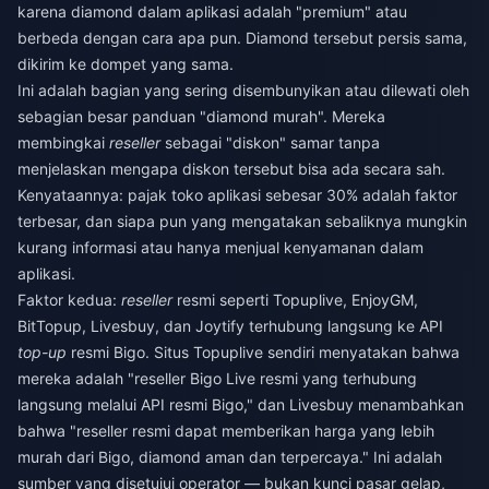
karena diamond dalam aplikasi adalah "premium" atau
berbeda dengan cara apa pun. Diamond tersebut persis sama,
dikirim ke dompet yang sama.
Ini adalah bagian yang sering disembunyikan atau dilewati oleh
sebagian besar panduan "diamond murah". Mereka
membingkai
reseller
sebagai "diskon" samar tanpa
menjelaskan mengapa diskon tersebut bisa ada secara sah.
Kenyataannya: pajak toko aplikasi sebesar 30% adalah faktor
terbesar, dan siapa pun yang mengatakan sebaliknya mungkin
kurang informasi atau hanya menjual kenyamanan dalam
aplikasi.
Faktor kedua:
reseller
resmi seperti Topuplive, EnjoyGM,
BitTopup, Livesbuy, dan Joytify terhubung langsung ke API
top-up
resmi Bigo. Situs Topuplive sendiri menyatakan bahwa
mereka adalah "reseller Bigo Live resmi yang terhubung
langsung melalui API resmi Bigo," dan Livesbuy menambahkan
bahwa "reseller resmi dapat memberikan harga yang lebih
murah dari Bigo, diamond aman dan terpercaya." Ini adalah
sumber yang disetujui operator — bukan kunci pasar gelap,