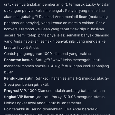
untuk semua tindakan pemberian
gift
, termasuk Lucky Gift dan
dukungan penyiar kelas menengah. Penyiar yang menerima
akan mengubah
gift
Diamond Anda menjadi
Bean
(mata uang
penghasilan penyiar), yang kemudian mereka cairkan. Rasio
konversi Diamond-ke-Bean yang tepat tidak dipublikasikan
secara resmi, tetapi prinsipnya jelas: semakin banyak diamond
yang Anda habiskan, semakin banyak nilai yang mengalir ke
kreator favorit Anda.
Contoh penganggaran 1000-diamond yang praktis:
Penonton kasual
: Satu
gift
"wow" kelas menengah untuk
menandai momen spesial + 4–6
gift
dukungan kecil sepanjang
bulan.
Pendukung rutin
:
Gift
kecil harian selama 1–2 minggu, atau 2–
3 sesi pemberian
gift
aktif.
Progresi VIP
: 1000 Diamond adalah ambang batas bulanan
tingkat VIP Baron
, jadi satu
top up
$19.93 mengunci status
Noble tingkat awal Anda untuk bulan tersebut.
Poin terakhir itu sering diremehkan. Jika Anda berada di