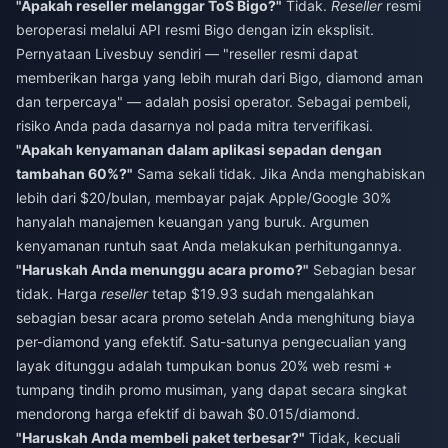
"Apakah reseller melanggar ToS Bigo?"
Tidak.
Reseller
resmi
beroperasi melalui API resmi Bigo dengan izin eksplisit.
Pernyataan Livesbuy sendiri — "reseller resmi dapat
memberikan harga yang lebih murah dari Bigo, diamond aman
dan terpercaya" — adalah posisi operator. Sebagai pembeli,
risiko Anda pada dasarnya nol pada mitra terverifikasi.
"Apakah kenyamanan dalam aplikasi sepadan dengan
tambahan 60%?"
Sama sekali tidak. Jika Anda menghabiskan
lebih dari $20/bulan, membayar pajak Apple/Google 30%
hanyalah manajemen keuangan yang buruk. Argumen
kenyamanan runtuh saat Anda melakukan perhitungannya.
"Haruskah Anda menunggu acara promo?"
Sebagian besar
tidak. Harga
reseller
tetap $19.93 sudah mengalahkan
sebagian besar acara promo setelah Anda menghitung biaya
per-diamond yang efektif. Satu-satunya pengecualian yang
layak ditunggu adalah tumpukan bonus 20% web resmi +
tumpang tindih promo musiman, yang dapat secara singkat
mendorong harga efektif di bawah $0.015/diamond.
"Haruskah Anda membeli paket terbesar?"
Tidak, kecuali