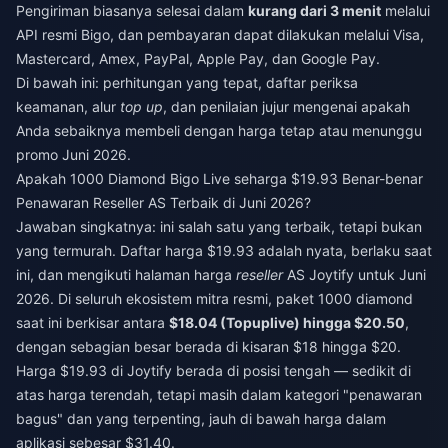
Pengiriman biasanya selesai dalam
kurang dari 3 menit
melalui
API resmi Bigo, dan pembayaran dapat dilakukan melalui Visa,
Mastercard, Amex, PayPal, Apple Pay, dan Google Pay.
Di bawah ini: perhitungan yang tepat, daftar periksa
keamanan, alur
top up
, dan penilaian jujur mengenai apakah
Anda sebaiknya membeli dengan harga tetap atau menunggu
promo Juni 2026.
Apakah 1000 Diamond Bigo Live seharga $19.93 Benar-benar
Penawaran Reseller AS Terbaik di Juni 2026?
Jawaban singkatnya: ini salah satu yang terbaik, tetapi bukan
yang termurah. Daftar harga $19.93 adalah nyata, berlaku saat
ini, dan mengikuti halaman harga
reseller
AS Joytify untuk Juni
2026. Di seluruh ekosistem mitra resmi, paket 1000 diamond
saat ini berkisar antara
$18.04 (Topuplive) hingga $20.50
,
dengan sebagian besar berada di kisaran $18 hingga $20.
Harga $19.93 di Joytify berada di posisi tengah — sedikit di
atas harga terendah, tetapi masih dalam kategori "penawaran
bagus" dan yang terpenting, jauh di bawah harga dalam
aplikasi sebesar $31.40.