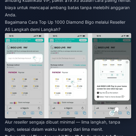
ambang kualifikasi VIP, paket $19.93 adalah cara paling hemat
biaya untuk mencapai ambang batas tanpa melebihi anggaran
Anda.
Bagaimana Cara Top Up 1000 Diamond Bigo melalui Reseller
AS Langkah demi Langkah?
Alur
reseller
sengaja dibuat minimal — lima langkah, tanpa
login
, selesai dalam waktu kurang dari lima menit.