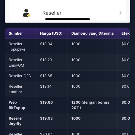
Sumber
Harga (USD)
Diamond yang Diterima
Efekti
Reseller
$18.04
1000
$0.018
Topuplive
Reseller
$18.29
1000
$0.018
EnjoyGM
Reseller G2G
$18.85
1000
$0.018
Reseller
$19.14
1000
$0.019
Lootbar
Web
$19.60
1200 (dengan bonus
$0.016
BitTopup
20%)
Reseller
$19.93
1000
$0.019
Joytify
Reseller
$20.64
1000
$0.020