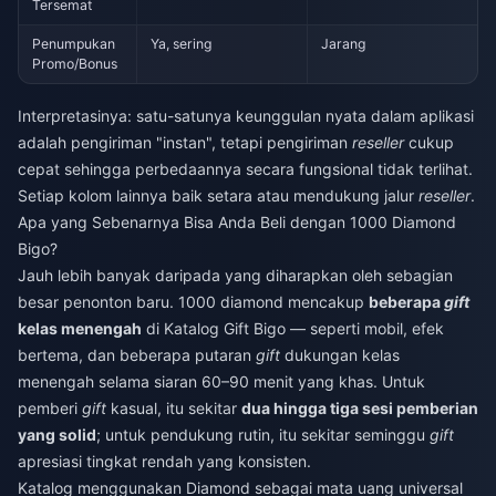
Tersemat
Penumpukan
Ya, sering
Jarang
Promo/Bonus
Interpretasinya: satu-satunya keunggulan nyata dalam aplikasi
adalah pengiriman "instan", tetapi pengiriman
reseller
cukup
cepat sehingga perbedaannya secara fungsional tidak terlihat.
Setiap kolom lainnya baik setara atau mendukung jalur
reseller
.
Apa yang Sebenarnya Bisa Anda Beli dengan 1000 Diamond
Bigo?
Jauh lebih banyak daripada yang diharapkan oleh sebagian
besar penonton baru. 1000 diamond mencakup
beberapa
gift
kelas menengah
di Katalog Gift Bigo — seperti mobil, efek
bertema, dan beberapa putaran
gift
dukungan kelas
menengah selama siaran 60–90 menit yang khas. Untuk
pemberi
gift
kasual, itu sekitar
dua hingga tiga sesi pemberian
yang solid
; untuk pendukung rutin, itu sekitar seminggu
gift
apresiasi tingkat rendah yang konsisten.
Katalog menggunakan Diamond sebagai mata uang universal