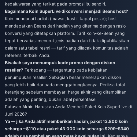
kedaluwarsa yang terikat pada promosi itu sendiri.
Bagaimana Koin SuperLive dikonversi menjadi Beans host?
Koin mendanai hadiah (mawar, kastil, kapal pesiar); host
mendapatkan Beans dari hadiah yang diterima dengan rasio
konversi yang ditetapkan platform. Tarif koin-ke-Bean yang
tepat bervariasi menurut jenis hadiah dan tidak dipublikasikan
dalam satu tabel resmi — tarif yang dilacak komunitas adalah
referensi terbaik Anda.
Bisakah saya menumpuk kode promo dengan diskon
reseller?
Terkadang — tergantung pada kebijakan
penumpukan reseller. Sebagian besar menerapkan diskon
yang lebih baik daripada menggabungkannya. Periksa total
keranjang sebelum membayar; harga akhir yang ditampilkan
adalah yang penting, bukan label persentase.
Putusan Akhir: Haruskah Anda Membeli Paket Koin SuperLive di
Juni 2026?
Ya — jika Anda aktif memberikan hadiah, paket 13.800 koin
seharga ~$110 atau paket 43.000 koin seharga $299–$340
adalah dua pembelian yang masuk akal bulan ini.
Keduanya