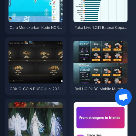
Cara Menukarkan Kode NCRC
Taka Live 1.2.11 Baterai Cepat
KYT8EF untuk Eggy Coins Grat
Boros Setelah Pembaruan Juli
is (Agu 2026)
2026? Penyebab dan Cara Me
ngatasinya
CDK G-COIN PUBG Juni 2026:
Beli UC PUBG Mobile Murah u
Apakah Promo Dobel $91.43 B
ntuk Kolaborasi Naruto Shippu
enar-Benar Layak?
den (Juli 2026): Biaya, Paket T
erbaik & Top-Up Aman