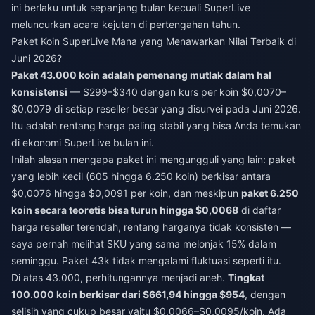
ini berlaku untuk sepanjang bulan kecuali SuperLive
meluncurkan acara kejutan di pertengahan tahun.
Paket Koin SuperLive Mana yang Menawarkan Nilai Terbaik di
Juni 2026?
Paket 43.000 koin adalah pemenang mutlak dalam hal
konsistensi
— $299–$340 dengan kurs per koin $0,0070–
$0,0079 di setiap reseller besar yang disurvei pada Juni 2026.
Itu adalah rentang harga paling stabil yang bisa Anda temukan
di ekonomi SuperLive bulan ini.
Inilah alasan mengapa paket ini mengungguli yang lain: paket
yang lebih kecil (605 hingga 6.250 koin) berkisar antara
$0,0076 hingga $0,0091 per koin, dan meskipun
paket 6.250
koin secara teoretis bisa turun hingga $0,0068
di daftar
harga reseller terendah, rentang harganya tidak konsisten —
saya pernah melihat SKU yang sama melonjak 15% dalam
seminggu. Paket 43k tidak mengalami fluktuasi seperti itu.
Di atas 43.000, perhitungannya menjadi aneh.
Tingkat
100.000 koin berkisar dari $661,94 hingga $954
, dengan
selisih yang cukup besar yaitu $0,0066–$0,0095/koin. Ada