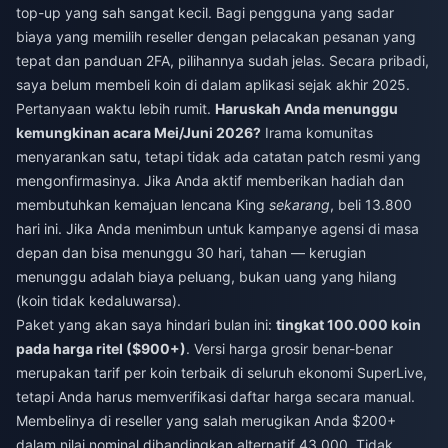
top-up yang sah sangat kecil. Bagi pengguna yang sadar
biaya yang memilih reseller dengan pelacakan pesanan yang
tepat dan panduan 2FA, pilihannya sudah jelas. Secara pribadi,
saya belum membeli koin di dalam aplikasi sejak akhir 2025.
Pertanyaan waktu lebih rumit.
Haruskah Anda menunggu
kemungkinan acara Mei/Juni 2026?
Irama komunitas
menyarankan satu, tetapi tidak ada catatan patch resmi yang
mengonfirmasinya. Jika Anda aktif memberikan hadiah dan
membutuhkan kemajuan lencana King
sekarang
, beli 13.800
hari ini. Jika Anda menimbun untuk kampanye agensi di masa
depan dan bisa menunggu 30 hari, tahan — kerugian
menunggu adalah biaya peluang, bukan uang yang hilang
(koin tidak kedaluwarsa).
Paket yang akan saya hindari bulan ini:
tingkat 100.000 koin
pada harga ritel ($900+)
. Versi harga grosir benar-benar
merupakan tarif per koin terbaik di seluruh ekonomi SuperLive,
tetapi Anda harus memverifikasi daftar harga secara manual.
Membelinya di reseller yang salah merugikan Anda $200+
dalam nilai nominal dibandingkan alternatif 43.000. Tidak