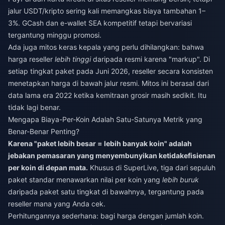
jalur USDT/kripto sering kali memangkas biaya tambahan 1–
3%. GCash dan e-wallet SEA kompetitif tetapi bervariasi
tergantung minggu promosi.
Ada juga mitos keras kepala yang perlu dihilangkan: bahwa
harga reseller
lebih tinggi
daripada resmi karena "markup". Di
setiap tingkat paket pada Juni 2026, reseller secara konsisten
menetapkan harga di bawah jalur resmi. Mitos ini berasal dari
data lama era 2022 ketika kemitraan grosir masih sedikit. Itu
tidak lagi benar.
Mengapa Biaya-Per-Koin Adalah Satu-Satunya Metrik yang
Benar-Benar Penting?
Karena "paket lebih besar = lebih banyak koin" adalah
jebakan pemasaran yang menyembunyikan ketidakefisienan
per koin di depan mata.
Khusus di SuperLive, tiga dari sepuluh
paket standar menawarkan nilai per koin yang
lebih buruk
daripada paket satu tingkat di bawahnya, tergantung pada
reseller mana yang Anda cek.
Perhitungannya sederhana: bagi harga dengan jumlah koin.