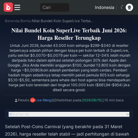
Cari
Indonesia
/
Beranda
/
Berita
/
Nilai Bundel Koin SuperLive Terbaik Juni 2026: Harga Reseller Terungkap
Nilai Bundel Koin SuperLive Terbaik Juni 2026:
Harga Reseller Terungkap
Untuk Juni 2026, bundel 43.000 koin seharga $299–$340 di reseller
terpercaya adalah pilihan dengan biaya per koin terbaik di SuperLive,
yaitu sekitar $0,0070–$0,0079 per koin — sekitar 12–34% lebih murah
daripada toko dalam aplikasi setelah potongan 30% dari Apple dan
Google. Jika Anda memiliki anggaran $100, bundel 13.800 koin dengan
harga ~$0,0080/koin adalah pembelian yang lebih cerdas. Pemberi
hadiah ringan sebaiknya tetap memilih paket pemula 605 koin seharga
$5,10–$5,50, sementara para whale dan host agensi bisa mendapatkan
harga per koin terendah dari tingkat 100.000 koin ($661,94–$954) jika
dibeli secara grosir.
Penulis:
Lisa Wang
Diterbitkan pada:
2026/06/15
15 min baca
Daftar Isi
Setelah Post-Coins Carnival (yang berakhir pada 31 Maret
2026), harga reseller telah stabil — jadi perhitungan di bawah