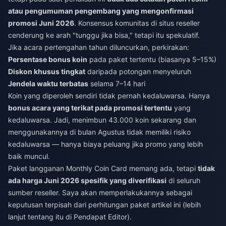
atau pengumuman pengembang yang mengonfirmasi
promosi Juni 2026
. Konsensus komunitas di situs reseller
cenderung ke arah "tunggu jika bisa," tetapi itu spekulatif.
Jika acara pertengahan tahun diluncurkan, perkirakan:
Persentase bonus koin
pada paket tertentu (biasanya 5–15%)
Diskon khusus tingkat
daripada potongan menyeluruh
Jendela waktu terbatas
selama 7–14 hari
Koin yang diperoleh sendiri tidak pernah kedaluwarsa. Hanya
bonus acara yang terikat pada promosi tertentu
yang
kedaluwarsa. Jadi, menimbun 43.000 koin sekarang dan
menggunakannya di bulan Agustus tidak memiliki risiko
kedaluwarsa — hanya biaya peluang jika promo yang lebih
baik muncul.
Paket langganan Monthly Coin Card memang ada, tetapi
tidak
ada harga Juni 2026 spesifik yang diverifikasi
di seluruh
sumber reseller. Saya akan memperlakukannya sebagai
keputusan terpisah dari perhitungan paket artikel ini (lebih
lanjut tentang itu di Pendapat Editor).