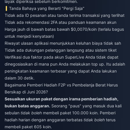
layak diperiksa sebelum berkomitmen.
Tanda Bahaya yang Berarti "Pergi Saja"
Tidak ada ID pesanan atau tanda terima transaksi yang terlihat
Tidak ada rekomendasi 2FA atau panduan keamanan akun
Harga jauh di bawah batas bawah $0,0070/koin (terlalu bagus
untuk menjadi kenyataan)
Riwayat ulasan aplikasi menunjukkan keluhan biaya tidak sah
Tidak ada dukungan pelanggan langsung atau sistem tiket
Verifikasi dua faktor pada akun SuperLive Anda tidak dapat
dinegosiasikan di mana pun Anda melakukan top up. Itu adalah
peningkatan keamanan terbesar yang dapat Anda lakukan
dalam 30 detik.
Bagaimana Pemberi Hadiah F2P vs Pembelanja Berat Harus
Bersikap di Juni 2026?
Sesuaikan ukuran paket dengan irama pemberian hadiah,
bukan batas anggaran.
Seorang "paus" yang masuk dua kali
sebulan
tidak boleh
membeli paket 100.000 koin. Pemberi
hadiah harian dengan anggaran terbatas
tidak boleh
terus
membeli paket 605 koin.