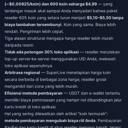
(~$0,00825/koin) dan 600 koin seharga $4,99
— yang
terdengar masuk akal sampai Anda menyadari bahwa paket
reseller 605 koin yang setara turun menjadi
$5,10–$5,50 tanpa
biaya tambahan tersembunyi
. Koin yang sama. Biaya lebih
rendah. Pengiriman lebih cepat.
Tiga alasan struktural mengapa harga reseller lebih murah
daripada resmi:
Tidak ada potongan 30% toko aplikasi
— reseller merutekan
top-up server-ke-server menggunakan UID Anda, melewati
toko aplikasi sepenuhnya.
Arbitrase regional
— SuperLive menetapkan harga koin
secara berbeda di berbagai zona harga; reseller grosir
mengambil dari zona yang lebih murah.
Efisiensi metode pembayaran
— USDT dan e-wallet tertentu
memiliki biaya pemrosesan yang hampir nol dibandingkan jalur
kartu kredit di toko aplikasi.
Hal yang sering dilewatkan oleh artikel "koin termurah":
metode pembayaran mengubah biaya riil Anda
. Pembayaran
PayPal dan kartu kredit di situs reseller memang bersih, tetapi