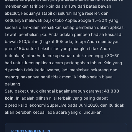
memberikan tarif per koin dalam 13% dari batas bawah
absolut, keduanya stabil di seluruh harga reseller, dan
keduanya melewati pajak toko Apple/Google 15–30% yang
secara diam-diam menaikkan setiap pembelian dalam aplikasi.
Lewati pembelian jika: Anda adalah pemberi hadiah kasual di
bawah $10/bulan (tingkat 605 ada, tetapi Anda membayar
premi 15% untuk fleksibilitas yang mungkin tidak Anda
butuhkan), atau Anda cukup sabar untuk menunggu 30–60
hari untuk kemungkinan acara pertengahan tahun. Koin yang
diperoleh tidak kedaluwarsa, jadi menimbun sekarang dan
menggunakannya nanti tidak memiliki risiko selain biaya
peluang.
Satu paket untuk ditandai bagaimanapun caranya:
43.000
koin
. Ini adalah pilihan nilai terbaik yang paling dapat
diprediksi di ekonomi SuperLive pada Juni 2026, dan itu tidak
akan berubah kecuali ada acara yang diluncurkan.
TENTANG PENULIS