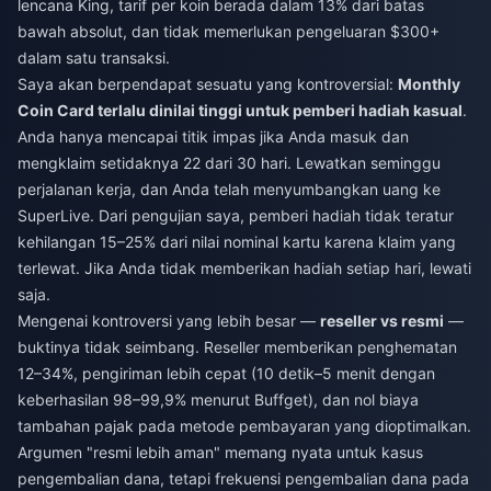
lencana King, tarif per koin berada dalam 13% dari batas
bawah absolut, dan tidak memerlukan pengeluaran $300+
dalam satu transaksi.
Saya akan berpendapat sesuatu yang kontroversial:
Monthly
Coin Card terlalu dinilai tinggi untuk pemberi hadiah kasual
.
Anda hanya mencapai titik impas jika Anda masuk dan
mengklaim setidaknya 22 dari 30 hari. Lewatkan seminggu
perjalanan kerja, dan Anda telah menyumbangkan uang ke
SuperLive. Dari pengujian saya, pemberi hadiah tidak teratur
kehilangan 15–25% dari nilai nominal kartu karena klaim yang
terlewat. Jika Anda tidak memberikan hadiah setiap hari, lewati
saja.
Mengenai kontroversi yang lebih besar —
reseller vs resmi
—
buktinya tidak seimbang. Reseller memberikan penghematan
12–34%, pengiriman lebih cepat (10 detik–5 menit dengan
keberhasilan 98–99,9% menurut Buffget), dan nol biaya
tambahan pajak pada metode pembayaran yang dioptimalkan.
Argumen "resmi lebih aman" memang nyata untuk kasus
pengembalian dana, tetapi frekuensi pengembalian dana pada