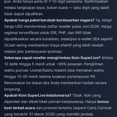
pun. Anda hanya perlu ID 7–10 digit penerima. Konfirmasikan
melalui tangkapan layar, bukan suara — satu digit yang salah
tidak dapat dipulihkan.
Apakah harga paket berubah berdasarkan negara?
Ya, tetapi
harga USD mendominasi daftar reseller pada Juni 2026. Harga
regional terverifikasi untuk IDR, PHP, dan INR tidak
dipublikasikan secara konsisten, meskipun e-wallet SEA seperti
GCash sering memberikan biaya efektif yang lebih rendah
melalui jalur pembayaran promosi.
Seberapa cepat reseller mengirimkan Koin SuperLive?
Antara
10 detik hingga 5 menit untuk ~99% pesanan. Pengiriman
waktu puncak (Jumat/Sabtu malam) bisa memakan waktu
hingga 15–20 menit selama lonjakan pertempuran PK.
Rencanakan ke depan jika Anda memberikan hadiah secara
langsung.
Apakah Koin SuperLive kedaluwarsa?
Tidak. Koin yang
diperoleh dan dibeli tidak pernah kedaluwarsa. Hanya
bonus
koin terkait acara
dari promosi tertentu (seperti Coins Carnival
yang berakhir 31 Maret 2026) yang memiliki jendela