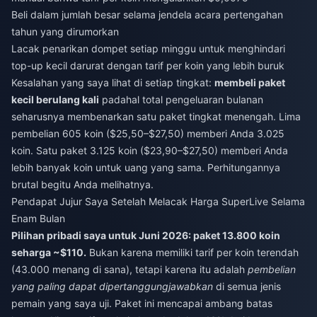
Beli dalam jumlah besar selama jendela acara pertengahan
tahun yang dirumorkan
Lacak penarikan dompet setiap minggu untuk menghindari
top-up kecil darurat dengan tarif per koin yang lebih buruk
Kesalahan yang saya lihat di setiap tingkat:
membeli paket
kecil berulang kali
padahal total pengeluaran bulanan
seharusnya membenarkan satu paket tingkat menengah. Lima
pembelian 605 koin ($25,50–$27,50) memberi Anda 3.025
koin. Satu paket 3.125 koin ($23,90–$27,50) memberi Anda
lebih banyak koin untuk uang yang sama. Perhitungannya
brutal begitu Anda melihatnya.
Pendapat Jujur Saya Setelah Melacak Harga SuperLive Selama
Enam Bulan
Pilihan pribadi saya untuk Juni 2026: paket 13.800 koin
seharga ~$110.
Bukan karena memiliki tarif per koin terendah
(43.000 menang di sana), tetapi karena itu adalah
pembelian
yang paling dapat dipertanggungjawabkan
di semua jenis
pemain yang saya uji. Paket ini mencapai ambang batas