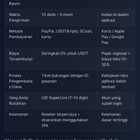
Resmi
Waktu
10 detik – 5 menit
Instan di dalam
Pengiriman
aplikasi
Metode
PayPal, USDT/kripto, GCash,
Kartu / Apple
Pembayaran
kartu
Pay / Google
Pay
Biaya
Seringkali 0% untuk USDT
Pajak regional +
Tersembunyi
biaya toko 15–
30%
Proses
Tiket dukungan dengan ID
Kebijakan toko
Pengembalia
pesanan
aplikasi (lebih
n Dana
lambat)
Yang Anda
UID SuperLive (7–10 digit)
Akun yang
Butuhkan
sudah login
Keamanan
Reseller terpercaya +
Keamanan
disarankan menggunakan
dasar tertinggi
2FA