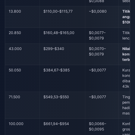
$0,0088
sebelu
13.800
$110,00–$115,77
~$0,0080
Titik id
angga
$100
20.850
$160,48–$165,00
$0,0077–
Titik id
$0,0079
lencan
43.000
$299–$340
$0,0070–
Nilai
$0,0079
konsis
terbai
50.050
$384,67–$385
~$0,0077
Kurang
konsis
diband
43k
71.500
$549,53–$550
~$0,0077
Tingka
pember
hadiah
massal
100.000
$661,94–$954
$0,0066–
Konflik
$0,0095
grosir/
yang l