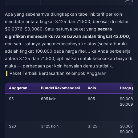
Apa yang sebenarnya diungkapkan tabel ini: tarif per koin
mendatar antara tingkat 3.125 dan 71.500, berkisar di sekitar
$0,0076–$0,0080. Satu-satunya paket yang
secara
signifikan memecah kurva ke bawah adalah tingkat 43.000
,
dan satu-satunya yang memecahnya ke atas (secara buruk)
adalah tingkat 100.000 pada harga ritel. Jika Anda berbelanja
antara 3.125 dan 71.500, optimalkan untuk kecocokan biaya di
muka — perbedaan per koin hanyalah derau statistik.
Paket Terbaik Berdasarkan Kelompok Anggaran
Anggaran
Bundel Rekomendasi
Koin
Harga per
$5
605 koin
605
$0,0084–
$0,0091
$20
3.125 koin
3.125
$0,0076–
$0,0088