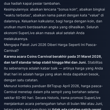
dua hadiah kapal pesiar tambahan.
Kesimpulannya: abaikan lencana "bonus koin", abaikan bingkai
"waktu terbatas", abaikan nama paket dengan kata "value" di
dalamnya. Keluarkan kalkulator, bagi harga dengan koin, dan
urutkan murni berdasarkan angka yang dihasilkan. Seluruh
ekonomi SuperLive akan masuk akal setelah Anda
melakukannya.
Mengapa Paket Juni 2026 Diberi Harga Seperti Ini Pasca-
Carnival?
Karena acara Coins Carnival berakhir pada 31 Maret 2026,
dan tarif standar tetap stabil hingga Mei dan Juni.
Stabilitas
itu sebenarnya adalah kabar baik — artinya harga yang Anda
lihat hari ini adalah harga yang akan Anda dapatkan besok,
dengan satu catatan.
Menurut konteks panduan BitTopup April 2026, harga pasca-
Carnival menetap dalam pita sempit yang bertahan selama
sekitar 60–90 hari. Secara historis, irama promosi SuperLive
menjalankan acara pertengahan tahun di bulan Mei atau Juni,
tetapi pada saat penulisan ini
tidak ada catatan patch resmi