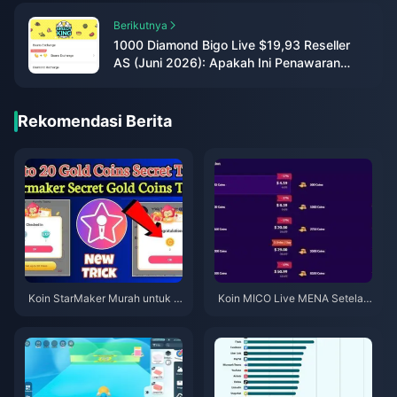
Berikutnya
1000 Diamond Bigo Live $19,93 Reseller
AS (Juni 2026): Apakah Ini Penawaran
Resmi Termurah?
Rekomendasi Berita
Koin StarMaker Murah untuk A
Koin MICO Live MENA Setelah
udisi SupernovaX 2026 (Disko
v5.2: Penawaran Termurah 20
n 12-23%)
26