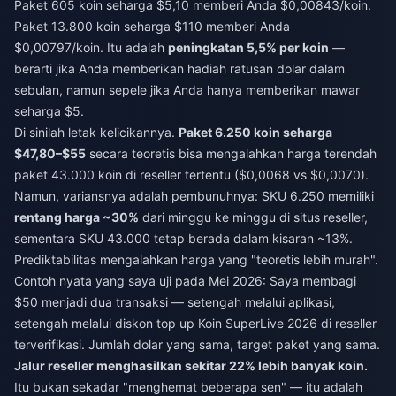
Paket 605 koin seharga $5,10 memberi Anda $0,00843/koin.
Paket 13.800 koin seharga $110 memberi Anda
$0,00797/koin. Itu adalah
peningkatan 5,5% per koin
—
berarti jika Anda memberikan hadiah ratusan dolar dalam
sebulan, namun sepele jika Anda hanya memberikan mawar
seharga $5.
Di sinilah letak kelicikannya.
Paket 6.250 koin seharga
$47,80–$55
secara teoretis bisa mengalahkan harga terendah
paket 43.000 koin di reseller tertentu ($0,0068 vs $0,0070).
Namun, variansnya adalah pembunuhnya: SKU 6.250 memiliki
rentang harga ~30%
dari minggu ke minggu di situs reseller,
sementara SKU 43.000 tetap berada dalam kisaran ~13%.
Prediktabilitas mengalahkan harga yang "teoretis lebih murah".
Contoh nyata yang saya uji pada Mei 2026: Saya membagi
$50 menjadi dua transaksi — setengah melalui aplikasi,
setengah melalui
diskon top up Koin SuperLive 2026
di reseller
terverifikasi. Jumlah dolar yang sama, target paket yang sama.
Jalur reseller menghasilkan sekitar 22% lebih banyak koin.
Itu bukan sekadar "menghemat beberapa sen" — itu adalah