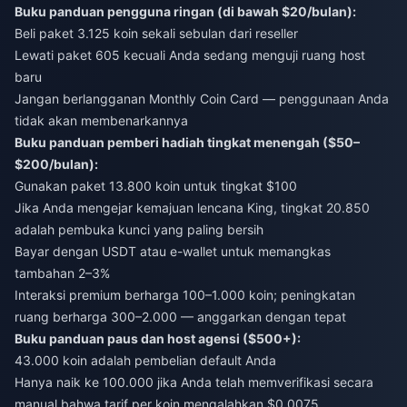
Buku panduan pengguna ringan (di bawah $20/bulan):
Beli paket 3.125 koin sekali sebulan dari reseller
Lewati paket 605 kecuali Anda sedang menguji ruang host
baru
Jangan berlangganan Monthly Coin Card — penggunaan Anda
tidak akan membenarkannya
Buku panduan pemberi hadiah tingkat menengah ($50–
$200/bulan):
Gunakan paket 13.800 koin untuk tingkat $100
Jika Anda mengejar kemajuan lencana King, tingkat 20.850
adalah pembuka kunci yang paling bersih
Bayar dengan USDT atau e-wallet untuk memangkas
tambahan 2–3%
Interaksi premium berharga 100–1.000 koin; peningkatan
ruang berharga 300–2.000 — anggarkan dengan tepat
Buku panduan paus dan host agensi ($500+):
43.000 koin adalah pembelian default Anda
Hanya naik ke 100.000 jika Anda telah memverifikasi secara
manual bahwa tarif per koin mengalahkan $0,0075