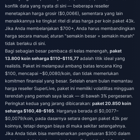
konflik data yang nyata di sini — beberapa reseller
menetapkan harga grosir ($0,0066), sementara yang lain
menaikkannya ke tingkat ritel di atas harga per koin paket 43k.
Jika Anda membelanjakan $700+, Anda harus membandingkan
harga secara manual; aturan "semakin besar = semakin murah"
tidak berlaku di sini.
Bagi sebagian besar pembaca di kelas menengah,
paket
13.800 koin seharga $110–$115,77
adalah titik ideal yang
realistis. Paket ini melampaui ambang batas lencana King
$100, mencapai ~$0,0080/koin, dan tidak memerlukan
komitmen finansial yang besar. Setelah enam bulan memantau
harga reseller SuperLive, paket ini memiliki volatilitas mingguan
terendah yang pernah saya lacak — di bawah 3% pergeseran.
Peringkat kedua yang jarang dibicarakan:
paket 20.850 koin
seharga $160,48–$165
. Harganya berada di $0,0077–
$0,0079/koin, pada dasarnya setara dengan paket 43k per
koinnya, tetapi dengan biaya di muka sekitar setengahnya.
Jika Anda tidak bisa membenarkan pengeluaran $300 dalam