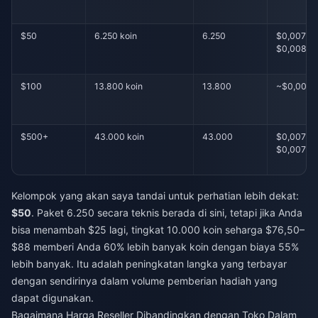
$50
6.250 koin
6.250
$0,0076–
$0,0088
$100
13.800 koin
13.800
~$0,008
$500+
43.000 koin
43.000
$0,0070–
$0,0079
Kelompok yang akan saya tandai untuk perhatian lebih dekat:
$50
. Paket 6.250 secara teknis berada di sini, tetapi jika Anda
bisa menambah $25 lagi, tingkat 10.000 koin seharga $76,50–
$88 memberi Anda 60% lebih banyak koin dengan biaya 55%
lebih banyak. Itu adalah peningkatan langka yang terbayar
dengan sendirinya dalam volume pemberian hadiah yang
dapat digunakan.
Bagaimana Harga Reseller Dibandingkan dengan Toko Dalam