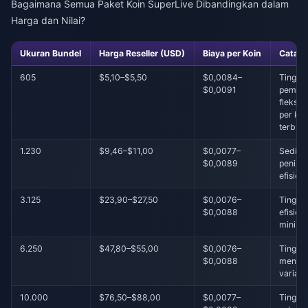
Bagaimana Semua Paket Koin SuperLive Dibandingkan dalam
Harga dan Nilai?
Ukuran Bundel
Harga Reseller (USD)
Biaya per Koin
Catata
605
$5,10–$5,50
$0,0084–
Tingka
$0,0091
pemul
fleksibe
per koi
terbur
1.230
$9,46–$11,00
$0,0077–
Sedikit
$0,0089
pening
efisiens
3.125
$23,90–$27,50
$0,0076–
Tingka
$0,0088
efisien
minim
6.250
$47,80–$55,00
$0,0076–
Tingka
$0,0088
menen
variabe
10.000
$76,50–$88,00
$0,0077–
Tingkat