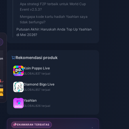
Apa strategi F2P terbaik untuk World Cup
Event v2.5.3?
k
Mengapa kode kartu hadiah Yaahlan saya
tidak berfungsi?
Putusan Akhir: Haruskah Anda Top Up Yaahlan
di Mei 2026?
Rekomendasi produk
onds
Koin Poppo Live
GLOBAL
837 terjual
5.41
Diamond Bigo Live
40
GLOBAL
857 terjual
ang
Yaahlan
GLOBAL
826 terjual
PENAWARAN TERBATAS