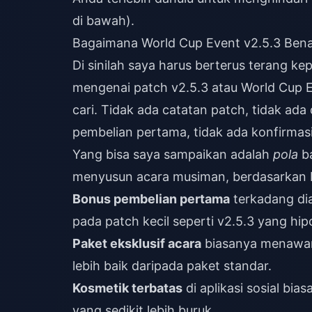
di bawah).
Bagaimana World Cup Event v2.5.3 Ben
Di sinilah saya harus berterus terang
mengenai patch v2.5.3 atau World Cup 
cari. Tidak ada catatan patch, tidak ad
pembelian pertama, tidak ada konfirmasi 
Yang bisa saya sampaikan adalah
pola
ba
menyusun acara musiman, berdasarkan b
Bonus pembelian pertama
terkadang dia
pada patch kecil seperti v2.5.3 yang hipo
Paket eksklusif acara
biasanya menawar
lebih baik daripada paket standar.
Kosmetik terbatas
di aplikasi sosial bi
yang sedikit lebih buruk.