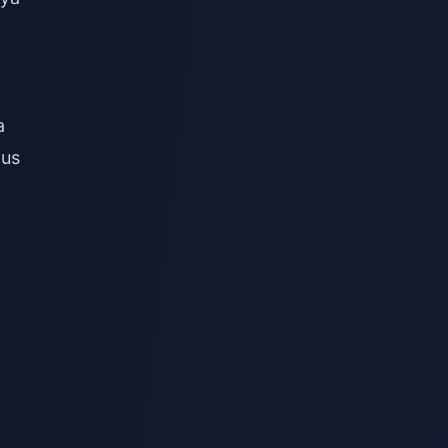
a
nus