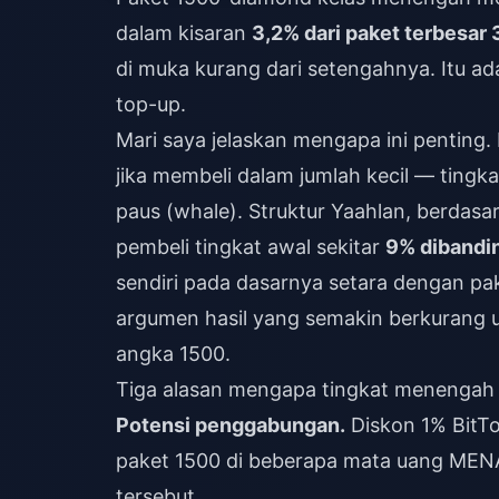
dalam kisaran
3,2% dari paket terbesa
di muka kurang dari setengahnya. Itu a
top-up.
Mari saya jelaskan mengapa ini penting.
jika membeli dalam jumlah kecil — tingk
paus (whale). Struktur Yaahlan, berda
pembeli tingkat awal sekitar
9% dibandi
sendiri pada dasarnya setara dengan paket
argumen hasil yang semakin berkurang u
angka 1500.
Tiga alasan mengapa tingkat menengah m
Potensi penggabungan.
Diskon 1% BitTo
paket 1500 di beberapa mata uang MEN
tersebut.