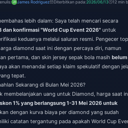
enulis:
James Rodriguez
Diterbitkan pada:
2026/06/13
12 min 
membahas lebih dalam: Saya telah mencari secara
3 dan konfirmasi "World Cup Event 2026"
untuk
fikasi keduanya melalui saluran resmi. Pengecer to
ga diamond saat ini dengan percaya diri, namun
ian pertama, dan skin jersey sepak bola masih
belum
aya akan menandai setiap klaim spekulatif dengan jel
ang tepat.
ahlan Sekarang di Bulan Mei 2026?
 membelanjakan uang untuk Diamond, harga saat ini
iskon 1% yang berlangsung 1-31 Mei 2026 untuk
kan dengan kurva biaya per diamond yang sudah
iliki catatan tergantung pada apakah World Cup Eve