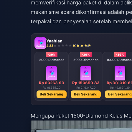
memverifikasi harga paket di dalam apl
mekanisme acara dikonfirmasi adalah p
terpakai dan penyesalan setelah membel
Yaahlan
4.83
826 terjual
-39%
-39%
-39%
-39%
1000 Diamonds
2000 Diamonds
5000 Diamonds
10000 Diamond
Rp 30131.97
Rp 60263.93
Rp 150659.83
Rp 301319.6
Rp 49276.79
Rp 98535.20
Rp 246347.20
Rp 492694.39
Beli Sekarang
Beli Sekarang
Beli Sekarang
Beli Sekarang
Mengapa Paket 1500-Diamond Kelas Men