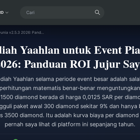
RD
Beli Kartu Hadiah Yaahlan untuk Event Piala Dunia v2.5.3 2026: Panduan ROI Jujur Saya
iah Yaahlan untuk Event Pia
2026: Panduan ROI Jujur Say
iah Yaahlan selama periode event besar adalah salah
perhitungan matematis benar-benar menguntungkan
1500 diamond berada di harga 0,0125 SAR per diamo
guli paket awal 300 diamond sekitar 9% dan hanya be
s 3500 diamond. Itu adalah kurva biaya per diamond 
pernah saya lihat di platform ini sepanjang tahun.