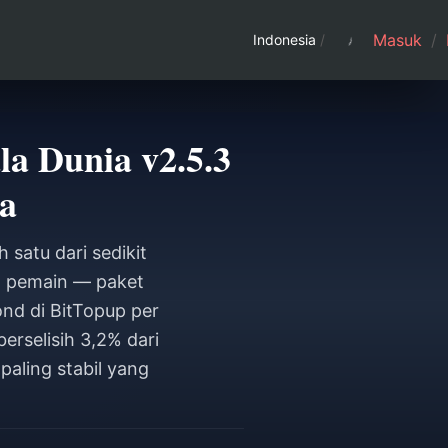
Masuk
/
Indonesia
/
la Dunia v2.5.3
a
 satu dari sedikit
 pemain — paket
nd di BitTopup per
rselisih 3,2% dari
paling stabil yang