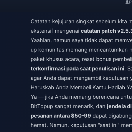
P
Catatan kejujuran singkat sebelum kita 
ekstensif mengenai
catatan patch v2.5.
Yaahlan, namun saya tidak dapat memveri
up komunitas memang mencantumkan har
paket khusus acara, reset bonus pembel
terkonfirmasi pada saat penulisan ini
. S
agar Anda dapat mengambil keputusan y
Haruskah Anda Membeli Kartu Hadiah Ya
Ya — jika Anda memang berencana untuk
BitTopup sangat menarik, dan
jendela d
pesanan antara $50-99
dapat digabung
hemat. Namun, keputusan "saat ini" mem