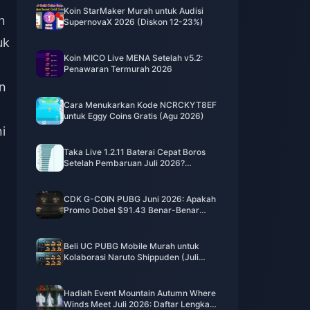
Koin StarMaker Murah untuk Audisi
n
SupernovaX 2026 (Diskon 12-23%)
uk
Koin MICO Live MENA Setelah v5.2:
Penawaran Termurah 2026
an
Cara Menukarkan Kode NCRCKYT8EF
untuk Eggy Coins Gratis (Agu 2026)
i
Taka Live 1.2.11 Baterai Cepat Boros
Setelah Pembaruan Juli 2026?
Penyebab dan Cara Mengatasinya
CDK G-COIN PUBG Juni 2026: Apakah
Promo Dobel $91.43 Benar-Benar
Layak?
Beli UC PUBG Mobile Murah untuk
Kolaborasi Naruto Shippuden (Juli
2026): Biaya, Paket Terbaik & Top-Up
Aman
Hadiah Event Mountain Autumn Where
Winds Meet Juli 2026: Daftar Lengkap,