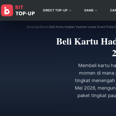
DIRECT TOP-UP
GAME
CA
Beranda
/
Berita
/
Beli Kartu Had
Membeli kartu had
momen di mana 
tingkat menengah 
Mei 2026, mengung
paket tingkat pau