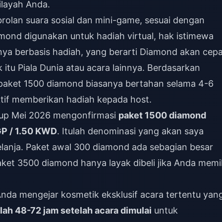
ilayah Anda.
brolan suara sosial dan mini-game, sesuai dengan
amond digunakan untuk hadiah virtual, hak istimewa
ya berbasis hadiah, yang berarti Diamond akan cepa
 itu Piala Dunia atau acara lainnya. Berdasarkan
 paket 1500 diamond biasanya bertahan selama 4-6
aktif memberikan hadiah kepada host.
opup Mei 2026 mengonfirmasi
paket 1500 diamond
GP / 1.50 KWD
. Itulah denominasi yang akan saya
elanja. Paket awal 300 diamond ada sebagian besar
aket 3500 diamond hanya layak dibeli jika Anda memil
 Anda mengejar kosmetik eksklusif acara tertentu yan
lah 48-72 jam setelah acara dimulai
untuk