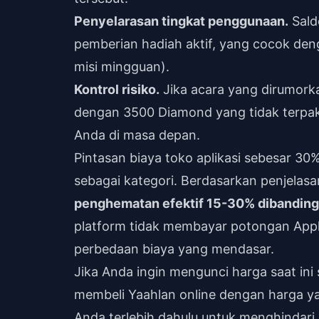
Penyelarasan tingkat penggunaan.
Sald
pemberian hadiah aktif, yang cocok deng
misi mingguan).
Kontrol risiko.
Jika acara yang dirumorka
dengan 3500 Diamond yang tidak terpaka
Anda di masa depan.
Pintasan biaya toko aplikasi sebesar 30
sebagai kategori. Berdasarkan penjelas
penghematan efektif 15-30% dibanding
platform tidak membayar potongan Appl
perbedaan biaya yang mendasar.
Jika Anda ingin mengunci harga saat ini
membeli Yaahlan online
dengan harga ya
Anda terlebih dahulu untuk menghindar