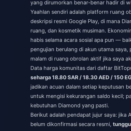
yang dirumorkan benar-benar hadir di w
Yaahlan sendiri adalah platform ruang o
deskripsi resmi Google Play, di mana Di
ruang, dan kosmetik musiman. Ekonomin
habis selama acara sosial apa pun — baik
pengujian berulang di akun utama saya,
malam di ruang obrolan aktif jika saya 
Data harga komunitas dari daftar BitT
seharga 18.80 SAR / 18.30 AED / 150 E
jadikan acuan dalam setiap keputusan b
untuk mengisi kekurangan saldo kecil; p
kebutuhan Diamond yang pasti.
Berikut adalah pendapat jujur saya: jika
belum dikonfirmasi secara resmi,
tunggu