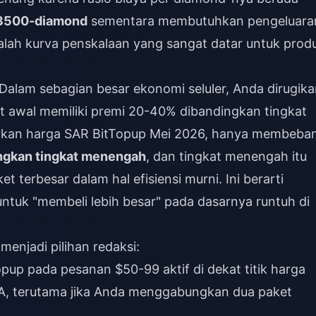
r 3500-diamond
sementara membutuhkan pengeluara
dalah kurva penskalaan yang sangat datar untuk prod
 Dalam sebagian besar ekonomi seluler, Anda dirugik
at awal memiliki premi 20-40% dibandingkan tingkat
sarkan harga SAR BitTopup Mei 2026, hanya membeban
ngkan tingkat menengah
, dan tingkat menengah itu
 terbesar dalam hal efisiensi murni. Ini berarti
ntuk "membeli lebih besar" pada dasarnya runtuh di
enjadi pilihan redaksi:
pup pada pesanan $50-99 aktif di dekat titik harga
A, terutama jika Anda menggabungkan dua paket