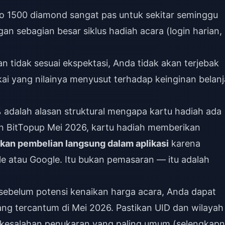
o 1500 diamond sangat pas untuk sekitar seminggu
an sebagian besar siklus hadiah acara (login harian,
n tidak sesuai ekspektasi, Anda tidak akan terjebak
i yang nilainya menyusut terhadap keinginan belanj
% adalah alasan struktural mengapa kartu hadiah ada
an BitTopup Mei 2026, kartu hadiah memberikan
kan pembelian langsung dalam aplikasi
karena
e atau Google. Itu bukan pemasaran — itu adalah
 sebelum potensi kenaikan harga acara, Anda dapat
ng tercantum di Mei 2026. Pastikan UID dan wilayah
i kesalahan penukaran yang paling umum (selengkap