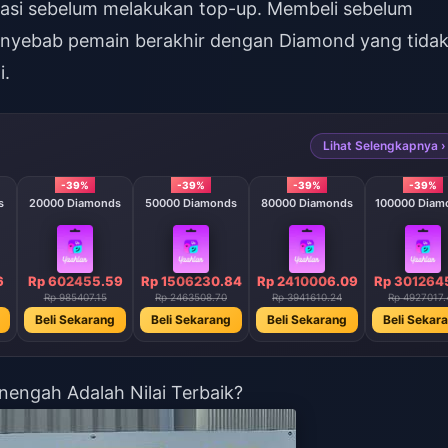
ikasi sebelum melakukan top-up. Membeli sebelum
enyebab pemain berakhir dengan Diamond yang tida
i.
Lihat Selengkapnya ›
-39%
-39%
-39%
-39%
s
20000 Diamonds
50000 Diamonds
80000 Diamonds
100000 Diam
6
Rp 602455.59
Rp 1506230.84
Rp 2410006.09
Rp 301264
Rp 985407.15
Rp 2463508.70
Rp 3941610.24
Rp 4927017.
Beli Sekarang
Beli Sekarang
Beli Sekarang
Beli Sekar
engah Adalah Nilai Terbaik?