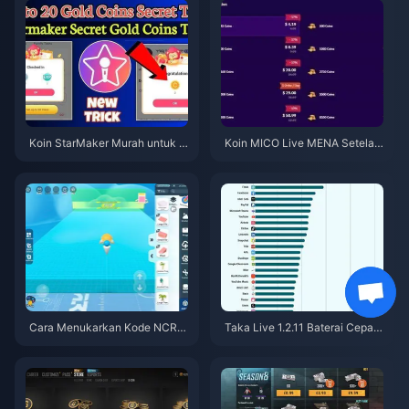
Koin StarMaker Murah untuk A
Koin MICO Live MENA Setelah
udisi SupernovaX 2026 (Disko
v5.2: Penawaran Termurah 20
n 12-23%)
26
Cara Menukarkan Kode NCRC
Taka Live 1.2.11 Baterai Cepat
KYT8EF untuk Eggy Coins Grat
Boros Setelah Pembaruan Juli
is (Agu 2026)
2026? Penyebab dan Cara Me
ngatasinya