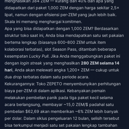
menghasilkan 384 ZEM — kurang dari 40% dari apa yang
didapatkan dari paket 1,000 ZEM dengan harga sekitar 2,5×
lipat, namun dengan efisiensi per-ZEM yang jauh lebih baik.
Skala ini memang menghargai komitmen.
Apa yang bisa didapatkan dengan 1,000 ZEM? Berdasarkan
struktur toko saat ini, Anda bisa mendapatkan satu set pakaian
bertema lengkap (biasanya 600–800 ZEM untuk item
kolaborasi terbatas), slot Season Pass, ditambah beberapa
kesempatan
Lucky Pull
. Jika Anda menggabungkan paket ini
dengan
login streak
yang menghasilkan
280 ZEM selama 14
hari
, Anda akan melewati angka 1,200+ ZEM — cukup untuk
dua
drop
terbatas dalam satu periode acara.
Kekurangannya: Toko ZEPETO menyembunyikan perhitungan
biaya per-ZEM di dalam aplikasi. Kebanyakan pemain
melakukan pembelian panik pada tiga paket kecil selama
acara berlangsung, membayar ~15,0 ZEM/$ padahal satu
pembelian $62,69 akan memberikan ~6% ZEM lebih banyak
per dolar. Dalam siklus pengeluaran 12 bulan, selisih tersebut
bisa terkumpul menjadi satu set pakaian lengkap tambahan