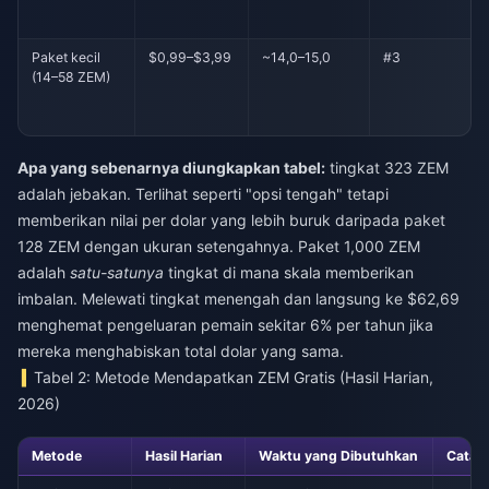
Paket kecil
$0,99–$3,99
~14,0–15,0
#3
(14–58 ZEM)
Apa yang sebenarnya diungkapkan tabel:
tingkat 323 ZEM
adalah jebakan. Terlihat seperti "opsi tengah" tetapi
memberikan nilai per dolar yang lebih buruk daripada paket
128 ZEM dengan ukuran setengahnya. Paket 1,000 ZEM
adalah
satu-satunya
tingkat di mana skala memberikan
imbalan. Melewati tingkat menengah dan langsung ke $62,69
menghemat pengeluaran pemain sekitar 6% per tahun jika
mereka menghabiskan total dolar yang sama.
Tabel 2: Metode Mendapatkan ZEM Gratis (Hasil Harian,
2026)
Metode
Hasil Harian
Waktu yang Dibutuhkan
Catat