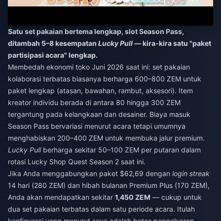
Satu set pakaian bertema lengkap, slot Season Pass,
ditambah 5–8 kesempatan
Lucky Pull
— kira-kira satu "paket
partisipasi acara" lengkap.
Membedah ekonomi toko Juni 2026 saat ini: set pakaian
kolaborasi terbatas biasanya berharga 600–800 ZEM untuk
paket lengkap (atasan, bawahan, rambut, aksesori). Item
kreator individu berada di antara 80 hingga 300 ZEM
tergantung pada kelangkaan dan desainer. Biaya masuk
Season Pass bervariasi menurut acara tetapi umumnya
menghabiskan 200–400 ZEM untuk membuka jalur premium.
Lucky Pull
berharga sekitar 50–100 ZEM per putaran dalam
rotasi Lucky Shop Quest Season 2 saat ini.
Jika Anda menggabungkan paket $62,69 dengan
login streak
14 hari (280 ZEM) dan hibah bulanan Premium Plus (170 ZEM),
Anda akan mendapatkan sekitar
1,450 ZEM
— cukup untuk
dua set pakaian terbatas dalam satu periode acara. Itulah
konfigurasi yang menurut saya adalah batas pengeluaran