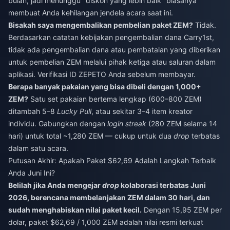
bulan, jadi menunggu "diskon yang lebih baik" biasanya
membuat Anda kehilangan jendela acara saat ini.
Bisakah saya mengembalikan pembelian paket ZEM?
Tidak.
Berdasarkan catatan kebijakan pengembalian dana Carry1st,
tidak ada pengembalian dana atau pembatalan yang diberikan
untuk pembelian ZEM melalui pihak ketiga atau saluran dalam
aplikasi. Verifikasi ID ZEPETO Anda sebelum membayar.
Berapa banyak pakaian yang bisa dibeli dengan 1,000+
ZEM?
Satu set pakaian bertema lengkap (600–800 ZEM)
ditambah 5–8
Lucky Pull
, atau sekitar 3–4 item kreator
individu. Gabungkan dengan
login streak
(280 ZEM selama 14
hari) untuk total ~1,280 ZEM — cukup untuk dua
drop
terbatas
dalam satu acara.
Putusan Akhir: Apakah Paket $62,69 Adalah Langkah Terbaik
Anda Juni Ini?
Belilah jika Anda mengejar
drop
kolaborasi terbatas Juni
2026, berencana membelanjakan ZEM dalam 30 hari, dan
sudah menghabiskan nilai paket kecil.
Dengan 15,95 ZEM per
dolar, paket $62,69 / 1,000 ZEM adalah nilai resmi terkuat