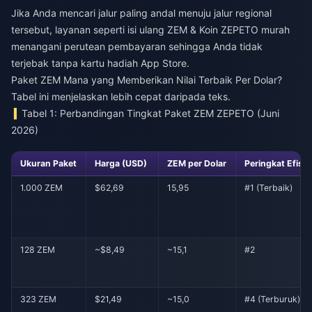
Jika Anda mencari jalur paling andal menuju jalur regional
tersebut, layanan seperti
isi ulang ZEM & Koin ZEPETO murah
menangani perutean pembayaran sehingga Anda tidak
terjebak tanpa kartu hadiah App Store.
Paket ZEM Mana yang Memberikan Nilai Terbaik Per Dolar?
Tabel ini menjelaskan lebih cepat daripada teks.
Tabel 1: Perbandingan Tingkat Paket ZEM ZEPETO (Juni
2026)
Ukuran Paket
Harga (USD)
ZEM per Dolar
Peringkat Efisie
1.000 ZEM
$62,69
15,95
#1 (Terbaik)
128 ZEM
~$8,49
~15,1
#2
323 ZEM
$21,49
~15,0
#4 (Terburuk)