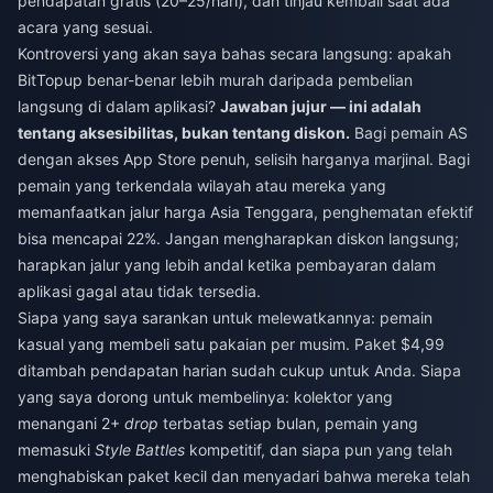
pendapatan gratis (20–25/hari), dan tinjau kembali saat ada
acara yang sesuai.
Kontroversi yang akan saya bahas secara langsung: apakah
BitTopup benar-benar lebih murah daripada pembelian
langsung di dalam aplikasi?
Jawaban jujur — ini adalah
tentang aksesibilitas, bukan tentang diskon.
Bagi pemain AS
dengan akses App Store penuh, selisih harganya marjinal. Bagi
pemain yang terkendala wilayah atau mereka yang
memanfaatkan jalur harga Asia Tenggara, penghematan efektif
bisa mencapai 22%. Jangan mengharapkan diskon langsung;
harapkan jalur yang lebih andal ketika pembayaran dalam
aplikasi gagal atau tidak tersedia.
Siapa yang saya sarankan untuk melewatkannya: pemain
kasual yang membeli satu pakaian per musim. Paket $4,99
ditambah pendapatan harian sudah cukup untuk Anda. Siapa
yang saya dorong untuk membelinya: kolektor yang
menangani 2+
drop
terbatas setiap bulan, pemain yang
memasuki
Style Battles
kompetitif, dan siapa pun yang telah
menghabiskan paket kecil dan menyadari bahwa mereka telah