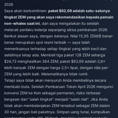
2026
Saya akan berkomitmen:
paket $62,69 adalah satu-satunya
tingkat ZEM yang akan saya rekomendasikan kepada pemain
non-whales saat ini
, dan saya mengatakan itu setelah
melacak perilaku belanja sepanjang siklus pembaruan 2026.
Berikut alasan saya, dengan datanya. Nilai 15,95 ZEM/$ benar-
benar merupakan opsi resmi terbaik — saya telah
memeriksanya terhadap setiap tingkat yang lebih kecil dan
selisihnya tetap ada. Membeli tiga paket 128 ZEM seharga
$24,72 menghasilkan 384 ZEM; paket $62,69 adalah 2,6×
lebih banyak ZEM dengan harga 2,5× lipat, dengan nilai per-
ZEM yang lebih baik. Matematikanya tidak rumit.
Tetapi saya tidak akan menyuruh Anda membelinya secara
membabi buta. Setelah Pembaruan Token April 2026 mengunci
konversi ZEM ke Koin sebagai permanen, risiko terbesar
bergeser dari "salah tingkat" menjadi "salah niat". Jika Anda
tidak akan membelanjakan ZEM tersebut sebagai ZEM dalam
30 hari, jangan beli paketnya. Simpan uang tunai, kumpulkan