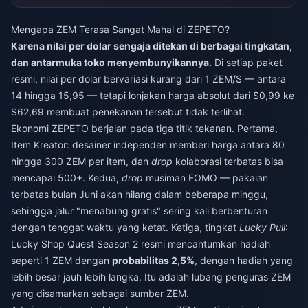
Mengapa ZEM Terasa Sangat Mahal di ZEPETO?
Karena nilai per dolar sengaja ditekan di berbagai tingkatan,
dan antarmuka toko menyembunyikannya.
Di setiap paket
resmi, nilai per dolar bervariasi kurang dari 1 ZEM/$ — antara
14 hingga 15,95 — tetapi lonjakan harga absolut dari $0,99 ke
$62,69 membuat penekanan tersebut tidak terlihat.
Ekonomi ZEPETO berjalan pada tiga titik tekanan. Pertama,
Item Kreator: desainer independen memberi harga antara 80
hingga 300 ZEM per item, dan
drop
kolaborasi terbatas bisa
mencapai 500+. Kedua,
drop
musiman FOMO — pakaian
terbatas bulan Juni akan hilang dalam beberapa minggu,
sehingga jalur "menabung gratis" sering kali berbenturan
dengan tenggat waktu yang ketat. Ketiga, tingkat
Lucky Pull
:
Lucky Shop Quest Season 2 resmi mencantumkan hadiah
seperti 1 ZEM dengan
probabilitas 2,5%
, dengan hadiah yang
lebih besar jauh lebih langka. Itu adalah lubang penguras ZEM
yang disamarkan sebagai sumber ZEM.