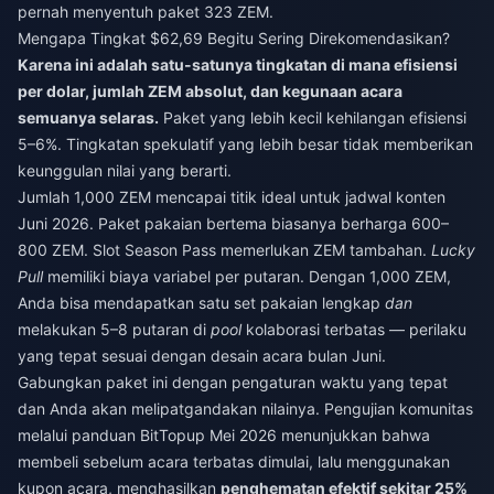
pernah menyentuh paket 323 ZEM.
Mengapa Tingkat $62,69 Begitu Sering Direkomendasikan?
Karena ini adalah satu-satunya tingkatan di mana efisiensi
per dolar, jumlah ZEM absolut, dan kegunaan acara
semuanya selaras.
Paket yang lebih kecil kehilangan efisiensi
5–6%. Tingkatan spekulatif yang lebih besar tidak memberikan
keunggulan nilai yang berarti.
Jumlah 1,000 ZEM mencapai titik ideal untuk jadwal konten
Juni 2026. Paket pakaian bertema biasanya berharga 600–
800 ZEM. Slot Season Pass memerlukan ZEM tambahan.
Lucky
Pull
memiliki biaya variabel per putaran. Dengan 1,000 ZEM,
Anda bisa mendapatkan satu set pakaian lengkap
dan
melakukan 5–8 putaran di
pool
kolaborasi terbatas — perilaku
yang tepat sesuai dengan desain acara bulan Juni.
Gabungkan paket ini dengan pengaturan waktu yang tepat
dan Anda akan melipatgandakan nilainya. Pengujian komunitas
melalui panduan BitTopup Mei 2026 menunjukkan bahwa
membeli sebelum acara terbatas dimulai, lalu menggunakan
kupon acara, menghasilkan
penghematan efektif sekitar 25%