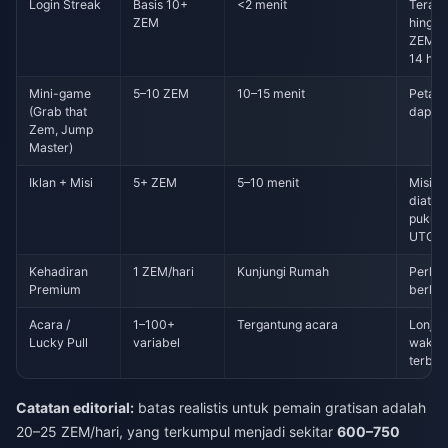
Login Streak
Basis 10+
<2 menit
Teraku
ZEM
hingga
ZEM s
14 har
Mini-game
5–10 ZEM
10–15 menit
Peta D
(Grab that
dapat 
Zem, Jump
Master)
Iklan + Misi
5+ ZEM
5–10 menit
Misi h
diatur
pukul 
UTC
Kehadiran
1 ZEM/hari
Kunjungi Rumah
Perlu
Premium
berla
Acara /
1–100+
Tergantung acara
Lonja
Lucky Pull
variabel
waktu
terbat
Catatan editorial:
batas realistis untuk pemain gratisan adalah
20–25 ZEM/hari, yang terkumpul menjadi sekitar
600–750