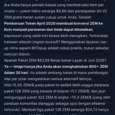
jika Anda hanya pemain kasual yang membeli satu item per
musim — paket mikro seharga $4,99 dan pendapatan 20–25
ZEM gratis harian sudah cukup untuk Anda. Setelah
Pembaruan Token April 2026 membuat konversi ZEM ke
Koin menjadi permanen dan tidak dapat dibatalkan
,
keputusan yang salah kini terasa lebih merugikan. Terkendala
batasan wilayah (
region-locked
)? Menggunakan layanan
top-
up
mitra seperti BitTopup adalah solusi praktis, bukan sekadar
mencari diskon.
Apakah Paket ZEM $62,69 Benar-benar Layak di Juni 2026?
Ya — tetapi hanya jika Anda akan menghabiskan 800+ ZEM
dalam 30 hari.
Itu adalah ambang batas di mana perhitungan
nilai per dolar mengalahkan semua alternatif lainnya.
Nilai 15,95 ZEM/$ pada paket ini sedikit lebih unggul daripada
paket 128 ZEM yang berada di kisaran 15,1 ZEM/$, dan jauh
mengungguli paket 323 ZEM di angka ~15,0 ZEM/$ (yang oleh
panduan komunitas dianggap sebagai opsi dengan efisiensi
terburuk). Membeli tiga paket 128 ZEM seharga $24,72 hanya