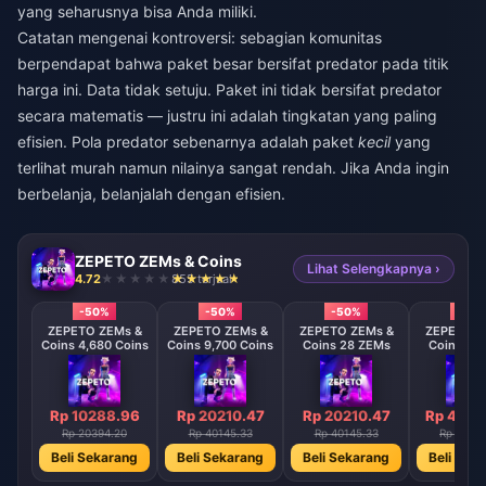
yang seharusnya bisa Anda miliki.
Catatan mengenai kontroversi: sebagian komunitas
berpendapat bahwa paket besar bersifat predator pada titik
harga ini. Data tidak setuju. Paket ini tidak bersifat predator
secara matematis — justru ini adalah tingkatan yang paling
efisien. Pola predator sebenarnya adalah paket
kecil
yang
terlihat murah namun nilainya sangat rendah. Jika Anda ingin
berbelanja, belanjalah dengan efisien.
ZEPETO ZEMs & Coins
Lihat Selengkapnya ›
4.72
855 terjual
-50%
-50%
-50%
-50
ZEPETO ZEMs &
ZEPETO ZEMs &
ZEPETO ZEMs &
ZEPETO Z
Coins 4,680 Coins
Coins 9,700 Coins
Coins 28 ZEMs
Coins 58
Rp 10288.96
Rp 20210.47
Rp 20210.47
Rp 4042
Rp 20394.20
Rp 40145.33
Rp 40145.33
Rp 8029
Beli Sekarang
Beli Sekarang
Beli Sekarang
Beli Sek