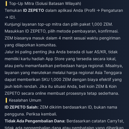
Top-Up Mitra (Solusi Batasan Wilayah)
Temukan
ID ZEPETO
dalam aplikasi Anda (Profil → Pengaturan
→ ID).
Kunjungi layanan
top-up
mitra dan pilih paket 1,000 ZEM.
Masukkan ID ZEPETO, pilih metode pembayaran, konfirmasi.
ZEM biasanya masuk dalam 4 menit sesuai waktu pengiriman
yang dilaporkan komunitas.
Jalur ini paling penting jika Anda berada di luar AS/KR, tidak
memiliki kartu hadiah App Store yang tersedia secara lokal,
atau perlu memanfaatkan perbedaan harga regional. Misalnya,
layanan yang merutekan melalui harga regional Asia Tenggara
dapat memberikan SKU 1,000 ZEM dengan biaya efektif yang
jauh lebih rendah. Jika itu situasi Anda,
beli koin ZEM & Koin
ZEPETO secara online
membuat prosesnya tetap sederhana.
Kesalahan Umum
ID ZEPETO Salah:
ZEM dikirim berdasarkan ID, bukan nama
pengguna. Periksa kembali.
Tidak Ada Pengembalian Dana:
Berdasarkan catatan Carry1st,
tidak ada pengembalian dana atau pembatalan yang diberikan