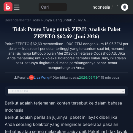
Cari
Indonesia
/
Beranda
/
Berita
/
Tidak Punya Uang untuk ZEM? Analisis Paket ZEPETO $62,69 (Juni 2026)
Tidak Punya Uang untuk ZEM? Analisis Paket
ZEPETO $62,69 (Juni 2026)
Paket ZEPETO $62,69 memberikan 1.000 ZEM dengan kurs 15,95 ZEM per
dolar — kurs resmi per dolar tertinggi yang tercantum saat ini, menurut
analisis harga bittopup bulan Mei 2026 dan etalase Codashop AS. Jika
Anda menabung untuk koleksi kolaborasi terbatas bulan Juni, ini adalah
satu-satunya tingkatan di mana perhitungannya benar-benar
menguntungkan Anda.
Penulis:
Lisa Wang
Diterbitkan pada:
2026/06/13
15 min baca
Daftar Isi
Berikut adalah terjemahan konten tersebut ke dalam bahasa
Indonesia:
Berikut adalah penilaian jujurnya: paket ini layak dibeli jika
Anda seorang kolektor yang mengincar beberapa pakaian
terbatas atau sering melakukan
lucky pull
. Paket ini tidak layak