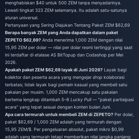
menghabiskan $40 untuk 500 ZEM tanpa menyadarinya.
Lewati tingkat 323 ZEM selamanya. Itu adalah satu-satunya
aturan universal.
Pertanyaan yang Sering Diajukan Tentang Paket ZEM $62,69
Berapa banyak ZEM yang Anda dapatkan dalam paket
ZEPETO $62,69?
Anda menerima 1,000 ZEM dengan nilai
15,95 ZEM per dolar — nilai per dolar resmi tertinggi yang saat
ini terdaftar di etalase AS BitTopup dan Codashop per Mei
2026.
Apakah paket ZEM $62,69 layak di Juni 2026?
Layak bagi
kolektor dan peserta acara yang mengejar
drop
kolaborasi
terbatas; tidak layak bagi pemain kasual yang membeli satu
pakaian per musim. 1,000 ZEM mencakup satu pakaian
bertema lengkap ditambah 5–8
Lucky Pull
— "paket partisipasi
acara" yang tepat sesuai dengan konten bulan Juni.
Apa cara termurah untuk membeli ZEM di ZEPETO?
Per dolar,
paket $62,69 / 1,000 ZEM adalah yang termurah dengan
15,95 ZEM/$. Per pengeluaran absolut, paket mikro $0,99
adalah yang termurah tetapi memberikan nilai jangka panjang