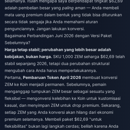
selamanya. Itulah mengapa saya berpendapat tingkat $62,69
adalah pembelian besar yang
paling aman
— Anda membeli
mata uang premium dalam bentuk yang tidak bisa diturunkan
secara tidak sengaja jika Anda memahami aturan
pengunciannya. Jangan lakukan konversi.
Bagaimana Perbandingan Juni 2026 dengan Versi Paket
Sebelumnya?
Harga tetap stabil; perubahan yang lebih besar adalah
kebijakan, bukan harga.
SKU 1,000 ZEM seharga $62,69 telah
stabil sepanjang 2026, tetapi dua perubahan struktural
mengubah cara Anda harus memperlakukannya.
Pertama,
Pembaruan Token April 2026
membuat konversi
ZEM ke Koin menjadi permanen. Sebelumnya, pemain
menganggap tumpukan ZEM besar sebagai sesuatu yang
fleksibel — mengonversi kelebihan ke Koin untuk kustomisasi
kasual, dan menyimpan ZEM untuk
drop
premium. Sekarang,
setiap ZEM yang Anda konversi akan hilang dari ekonomi
premium selamanya. Membeli paket $62,69 "untuk
fleksibilitas" bukan lagi langkah cerdas; belilah karena Anda