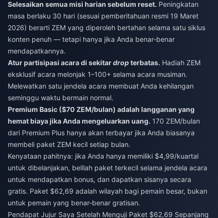
Selesaikan semua misi harian sebelum reset.
Peningkatan
masa berlaku 30 hari (sesuai pemberitahuan resmi 19 Maret
2026) berarti ZEM yang diperoleh bertahan selama satu siklus
konten penuh — tetapi hanya jika Anda benar-benar
mendapatkannya.
Atur partisipasi acara di sekitar
drop
terbatas.
Hadiah ZEM
eksklusif acara melonjak 1–100+ selama acara musiman.
Melewatkan satu jendela acara membuat Anda kehilangan
seminggu waktu bermain normal.
Premium Basic ($70 ZEM/bulan) adalah langganan yang
hemat biaya jika Anda mengeluarkan uang.
170 ZEM/bulan
dari Premium Plus hanya akan terbayar jika Anda biasanya
membeli paket ZEM kecil setiap bulan.
Kenyataan pahitnya: jika Anda hanya memiliki $4,99/kuartal
untuk dibelanjakan, belilah paket terkecil selama jendela acara
untuk mendapatkan bonus, dan dapatkan sisanya secara
gratis. Paket $62,69 adalah wilayah bagi pemain besar, bukan
untuk pemain yang benar-benar gratisan.
Pendapat Jujur Saya Setelah Menguji Paket $62,69 Sepanjang