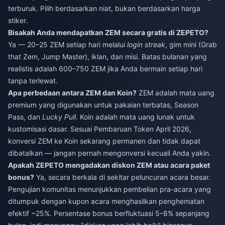
terburuk. Pilih berdasarkan niat, bukan berdasarkan harga
stiker.
Bisakah Anda mendapatkan ZEM secara gratis di ZEPETO?
Ya — 20–25 ZEM setiap hari melalui
login streak
, gim mini (Grab
that Zem, Jump Master), iklan, dan misi. Batas bulanan yang
realistis adalah 600–750 ZEM jika Anda bermain setiap hari
tanpa terlewat.
Apa perbedaan antara ZEM dan Koin?
ZEM adalah mata uang
premium yang digunakan untuk pakaian terbatas, Season
Pass, dan
Lucky Pull
. Koin adalah mata uang lunak untuk
kustomisasi dasar. Sesuai Pembaruan Token April 2026,
konversi ZEM ke Koin sekarang permanen dan tidak dapat
dibatalkan — jangan pernah mengonversi kecuali Anda yakin.
Apakah ZEPETO mengadakan diskon ZEM atau acara paket
bonus?
Ya, secara berkala di sekitar peluncuran acara besar.
Pengujian komunitas menunjukkan pembelian pra-acara yang
ditumpuk dengan kupon acara menghasilkan penghematan
efektif ~25%. Persentase bonus berfluktuasi 5–8% sepanjang