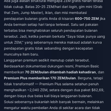
Ada juga alasan struktural mengapa ZEM gratis harian terasa
tidak cukup. Batas 20–25 ZEM/hari dari
login
, gim mini (Grab
that Zem, Jump Master), iklan, dan misi membatasi
pendapatan bulanan gratis Anda di kisaran
600–750 ZEM
jika
Anda bermain setiap hari tanpa terlewat. Satu set pakaian
terbatas bisa menghabiskan seluruh pendapatan bulanan
tersebut. Jadi, ketika pemain berkata "Saya tidak punya uang
untuk ZEM," yang sebenarnya mereka maksud adalah kurva
pendapatan gratis tidak sebanding dengan kecepatan
munculnya item baru.
Langganan premium sedikit menutup celah tersebut.
Berdasarkan dokumentasi dukungan resmi, Premium Basic
memberikan
70 ZEM/bulan ditambah hadiah kehadiran
, dan
Premium Plus memberikan 170 ZEM/bulan
. Berguna, tetapi
tidak transformatif — Premium Plus selama setahun penuh
menghasilkan ~2,040 ZEM, setara dengan dua paket $62,69,
dengan biaya dua belas kali biaya langganan bulanan.
Solusi sebenarnya bukanlah lebih banyak bermain, melainkan
mengatur waktu pembelian Anda di sekitar acara dan tidak