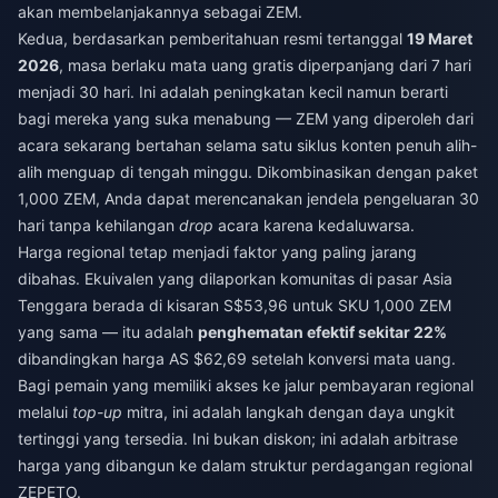
akan membelanjakannya sebagai ZEM.
Kedua, berdasarkan pemberitahuan resmi tertanggal
19 Maret
2026
, masa berlaku mata uang gratis diperpanjang dari 7 hari
menjadi 30 hari. Ini adalah peningkatan kecil namun berarti
bagi mereka yang suka menabung — ZEM yang diperoleh dari
acara sekarang bertahan selama satu siklus konten penuh alih-
alih menguap di tengah minggu. Dikombinasikan dengan paket
1,000 ZEM, Anda dapat merencanakan jendela pengeluaran 30
hari tanpa kehilangan
drop
acara karena kedaluwarsa.
Harga regional tetap menjadi faktor yang paling jarang
dibahas. Ekuivalen yang dilaporkan komunitas di pasar Asia
Tenggara berada di kisaran S$53,96 untuk SKU 1,000 ZEM
yang sama — itu adalah
penghematan efektif sekitar 22%
dibandingkan harga AS $62,69 setelah konversi mata uang.
Bagi pemain yang memiliki akses ke jalur pembayaran regional
melalui
top-up
mitra, ini adalah langkah dengan daya ungkit
tertinggi yang tersedia. Ini bukan diskon; ini adalah arbitrase
harga yang dibangun ke dalam struktur perdagangan regional
ZEPETO.