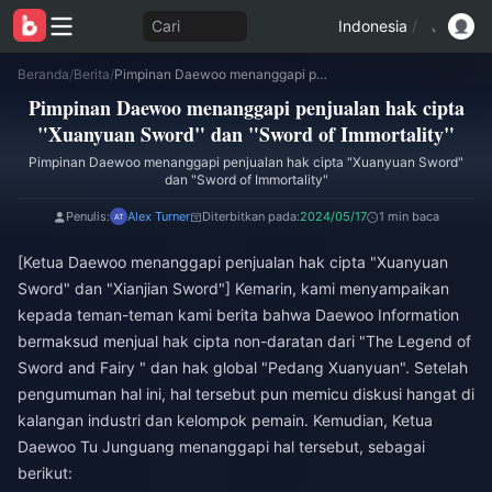
Cari
Indonesia
/
Beranda
/
Berita
/
Pimpinan Daewoo menanggapi penjualan hak cipta "Xuanyuan Sword" dan "Sword of Immortality"
Pimpinan Daewoo menanggapi penjualan hak cipta
"Xuanyuan Sword" dan "Sword of Immortality"
Pimpinan Daewoo menanggapi penjualan hak cipta "Xuanyuan Sword"
dan "Sword of Immortality"
Penulis:
Alex Turner
Diterbitkan pada:
2024/05/17
1 min baca
[Ketua Daewoo menanggapi penjualan hak cipta "Xuanyuan
Sword" dan "Xianjian Sword"] Kemarin, kami menyampaikan
kepada teman-teman kami berita bahwa Daewoo Information
bermaksud menjual hak cipta non-daratan dari "The Legend of
Sword and Fairy " dan hak global "Pedang Xuanyuan". Setelah
pengumuman hal ini, hal tersebut pun memicu diskusi hangat di
kalangan industri dan kelompok pemain. Kemudian, Ketua
Daewoo Tu Junguang menanggapi hal tersebut, sebagai
berikut: