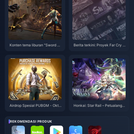
Konten tema liburan "Sword St
Berita terkini: Proyek Far Cry 7
ar" akan segera diluncurkan
ditunda hingga 2026
Airdrop Spesial PUBGM - Okto
Honkai: Star Rail – Petualanga
ber 2024
n Kosmik Terhebat yang Tidak
Boleh Anda Lewatkan!
REKOMENDASI PRODUK