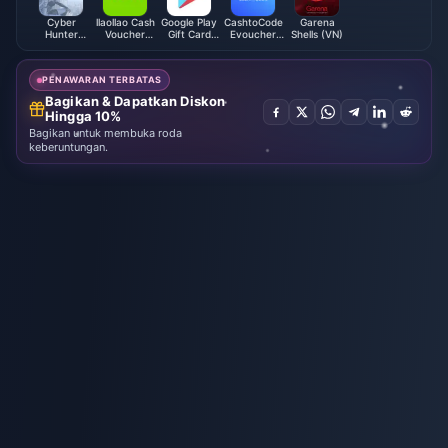
Cyber
llaollao Cash
Google Play
CashtoCode
Garena
Hunter
Voucher
Gift Card
Evoucher
Shells (VN)
Credits
(MY)
(CA)
(AUD)
PENAWARAN TERBATAS
Bagikan & Dapatkan Diskon
Hingga 10%
Bagikan untuk membuka roda
keberuntungan.