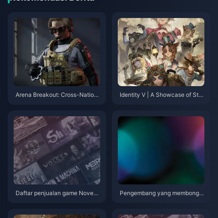
Arena Breakout: Cross-Nation
Identity V | A Showcase of Stu
al Combat – Experience the Ha
nning Unused Skin Concepts –
rdcore Shooter Survival Feast
Too Beautiful to Remain Unrele
ased!
Daftar penjualan game Novem
Pengembang yang membongk
ber di AS: Total penjualan NS
ar mengecam Nintendo karena
melebihi PS2
tidak melakukan apa pun terha
dap tiruan jelek di toko