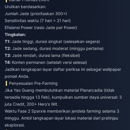
Urutkan berdasarkan:
Jumlah Jade (prioritaskan 300+)
Sensitivitas waktu (7 hari > 21 hari)
Efisiensi Power (rasio Jade per Power)
Tingkatan:
T1:
Jade tinggi, durasi singkat (selesaikan segera)
T2:
Jade sedang, durasi moderat (minggu pertama)
T3:
Jade rendah, durasi lama (fleksibel)
T4:
Konten permanen (setelah versi selesai)
Jadikan tangkapan layar daftar periksa ini sebagai wallpaper
ponsel Anda.
Penyesuaian Pre-Farming
Jika Yao Guang membutuhkan material Planarcadia (tidak
tersedia hingga 13 Feb), kumpulkan sumber daya universal: 3
juta Credit, 200+ Hero's Wit.
Waktu Fase 2 Sparxie memberikan jendela
farming
selama 3
minggu. Ambil tangkapan layar lokasi material dari pratinjau
eksplorasi.