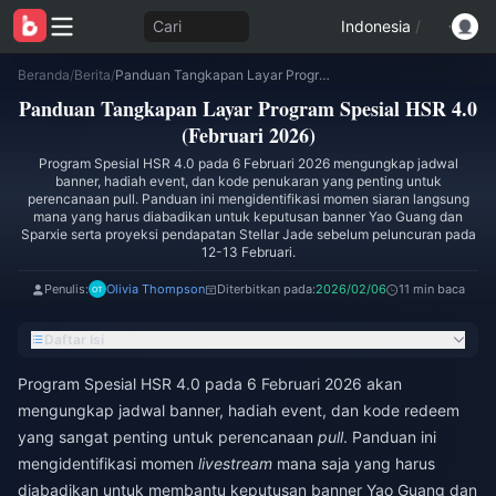
Cari
Indonesia
/
Beranda
/
Berita
/
Panduan Tangkapan Layar Program Spesial HSR 4.0 (Februari 2026)
Panduan Tangkapan Layar Program Spesial HSR 4.0
(Februari 2026)
Program Spesial HSR 4.0 pada 6 Februari 2026 mengungkap jadwal
banner, hadiah event, dan kode penukaran yang penting untuk
perencanaan pull. Panduan ini mengidentifikasi momen siaran langsung
mana yang harus diabadikan untuk keputusan banner Yao Guang dan
Sparxie serta proyeksi pendapatan Stellar Jade sebelum peluncuran pada
12-13 Februari.
Penulis:
Olivia Thompson
Diterbitkan pada:
2026/02/06
11 min baca
Daftar Isi
Program Spesial HSR 4.0 pada 6 Februari 2026 akan
mengungkap jadwal banner, hadiah event, dan kode redeem
yang sangat penting untuk perencanaan
pull
. Panduan ini
mengidentifikasi momen
livestream
mana saja yang harus
diabadikan untuk membantu keputusan banner Yao Guang dan