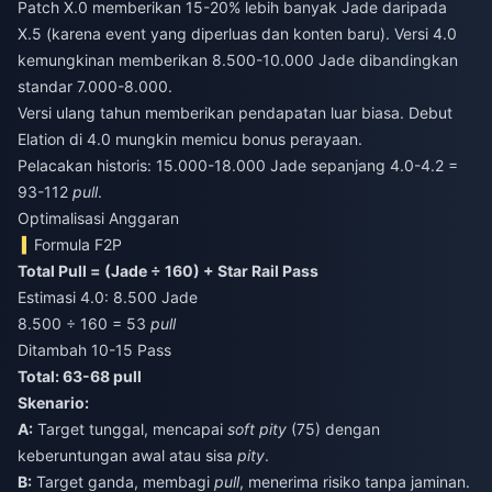
Patch X.0 memberikan 15-20% lebih banyak Jade daripada
X.5 (karena event yang diperluas dan konten baru). Versi 4.0
kemungkinan memberikan 8.500-10.000 Jade dibandingkan
standar 7.000-8.000.
Versi ulang tahun memberikan pendapatan luar biasa. Debut
Elation di 4.0 mungkin memicu bonus perayaan.
Pelacakan historis: 15.000-18.000 Jade sepanjang 4.0-4.2 =
93-112
pull
.
Optimalisasi Anggaran
Formula F2P
Total Pull = (Jade ÷ 160) + Star Rail Pass
Estimasi 4.0: 8.500 Jade
8.500 ÷ 160 = 53
pull
Ditambah 10-15 Pass
Total: 63-68 pull
Skenario:
A:
Target tunggal, mencapai
soft pity
(75) dengan
keberuntungan awal atau sisa
pity
.
B:
Target ganda, membagi
pull
, menerima risiko tanpa jaminan.