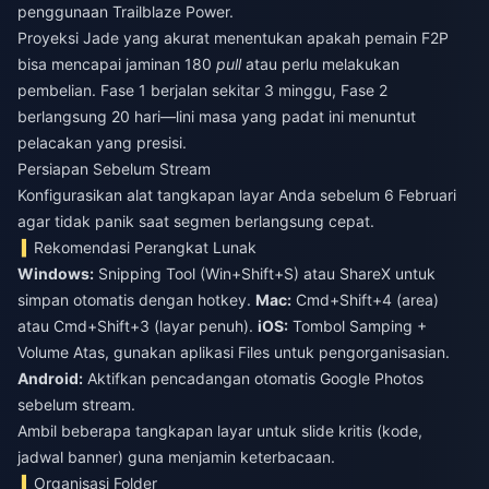
penggunaan Trailblaze Power.
Proyeksi Jade yang akurat menentukan apakah pemain F2P
bisa mencapai jaminan 180
pull
atau perlu melakukan
pembelian. Fase 1 berjalan sekitar 3 minggu, Fase 2
berlangsung 20 hari—lini masa yang padat ini menuntut
pelacakan yang presisi.
Persiapan Sebelum Stream
Konfigurasikan alat tangkapan layar Anda sebelum 6 Februari
agar tidak panik saat segmen berlangsung cepat.
Rekomendasi Perangkat Lunak
Windows:
Snipping Tool (Win+Shift+S) atau ShareX untuk
simpan otomatis dengan hotkey.
Mac:
Cmd+Shift+4 (area)
atau Cmd+Shift+3 (layar penuh).
iOS:
Tombol Samping +
Volume Atas, gunakan aplikasi Files untuk pengorganisasian.
Android:
Aktifkan pencadangan otomatis Google Photos
sebelum stream.
Ambil beberapa tangkapan layar untuk slide kritis (kode,
jadwal banner) guna menjamin keterbacaan.
Organisasi Folder