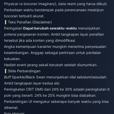
Physical vs bocoran Imaginary), data resmi yang harus diikuti.
Perbedaan waktu berdampak pada perencanaan meskipun
bocoran terbukti akurat.
Teks Penafian (Disclaimer)
Peringatan
Dapat berubah sewaktu-waktu
menunjukkan
potensi pergeseran konten. Ambil tangkapan layar penafian
tersebut jika ada konten yang dimodifikasi.
Angka kemampuan karakter mungkin menerima penyesuaian
keseimbangan. Anggap sebagai perkiraan untuk penilaian
kekuatan.
Hadiah event jarang sekali berubah setelah diumumkan.
Slide Perbandingan
Buff
Sparkle/Black Swan menunjukkan nilai sebelum/sesudah.
Ambil tangkapan layar kedua sisi.
Peningkatan CRIT DMG dari 24% ke 30% adalah peningkatan 6
poin yang berarti. 24% ke 25% mungkin bisa diabaikan.
Perbandingan UI mengukur seberapa banyak waktu yang bisa
dihemat.
Pola Historis