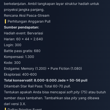
berkelanjutan. Ambil tangkapan layar struktur hadiah untuk
proyeksi jangka panjang.
Rencana Aksi Pasca-Stream
Perhitungan Anggaran Pull
Sumber pendapatan:
Hadiah event: Bervariasi
Harian: 60 × 44 = 2.640
Login: 300
Battle pass gratis: 680
Kompensasi: 1.300
Kode: 300
Endgame: Memory (1.200) + Pure Fiction (1.080)
Eksplorasi: 400-600
Total konservatif: 8.000-9.000 Jade = 50-56 pull
Ditambah Star Rail Pass: Total 60-70
pull
.
Tentukan apakah Anda bisa mencapai
soft pity
(75) atau butuh
sumber daya tambahan. Tambahkan sisa
pity
yang dibawa
dari versi 3.X.
Daftar Prioritas Event