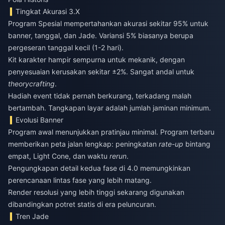
Tingkat Akurasi 3.X
Program Spesial mempertahankan akurasi sekitar 95% untuk
banner, tanggal, dan Jade. Variansi 5% biasanya berupa
pergeseran tanggal kecil (1-2 hari).
Kit karakter hampir sempurna untuk mekanik, dengan
penyesuaian kerusakan sekitar ±2%. Sangat andal untuk
theorycrafting
.
Hadiah event tidak pernah berkurang, terkadang malah
bertambah. Tangkapan layar adalah jumlah jaminan minimum.
Evolusi Banner
Program awal menunjukkan pratinjau minimal. Program terbaru
memberikan peta jalan lengkap: peningkatan
rate-up
bintang
empat, Light Cone, dan waktu
rerun
.
Pengungkapan detail kedua fase di 4.0 memungkinkan
perencanaan lintas fase yang lebih matang.
Render resolusi yang lebih tinggi sekarang digunakan
dibandingkan potret statis di era peluncuran.
Tren Jade