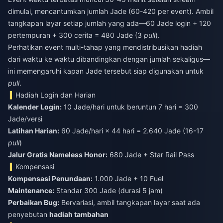
dimulai, mencantumkan jumlah Jade (60-420 per event). Ambil
tangkapan layar setiap jumlah yang ada—60 Jade login + 120
pertempuran + 300 cerita = 480 Jade (3
pull
).
Perhatikan event multi-tahap yang mendistribusikan hadiah
dari waktu ke waktu dibandingkan dengan jumlah sekaligus—
ini memengaruhi kapan Jade tersebut siap digunakan untuk
pull
.
Hadiah Login dan Harian
Kalender Login:
10 Jade/hari untuk beruntun 7 hari = 300
Jade/versi
Latihan Harian:
60 Jade/hari × 44 hari = 2.640 Jade (16-17
pull
)
Jalur Gratis Nameless Honor:
680 Jade + Star Rail Pass
Kompensasi
Kompensasi Penundaan:
1.000 Jade + 10 Fuel
Maintenance:
Standar 300 Jade (durasi 5 jam)
Perbaikan Bug:
Bervariasi, ambil tangkapan layar saat ada
penyebutan
hadiah tambahan