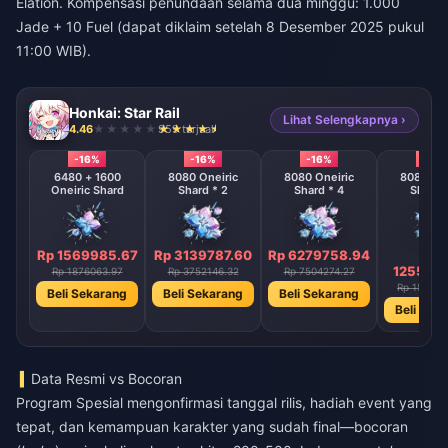
Elation. Kompensasi penundaan selama dua minggu: 1.000
Jade + 10 Fuel (dapat diklaim setelah 8 Desember 2025 pukul
11:00 WIB).
Honkai: Star Rail
Lihat Selengkapnya ›
4.46
959 terjual
-16%
-16%
-16%
-16%
6480 + 1600
8080 Oneiric
8080 Oneiric
8080 One
Oneiric Shard
Shard * 2
Shard * 4
Shard 
Rp 1569985.67
Rp 3139787.60
Rp 6279758.94
Rp
1255951
Rp 1876063.97
Rp 3752146.32
Rp 7504274.27
Rp 150085
Beli Sekarang
Beli Sekarang
Beli Sekarang
Beli Sek
Data Resmi vs Bocoran
Program Spesial mengonfirmasi tanggal rilis, hadiah event yang
tepat, dan kemampuan karakter yang sudah final—bocoran