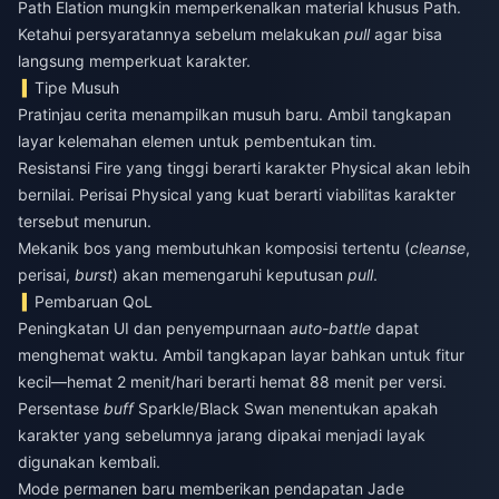
Path Elation mungkin memperkenalkan material khusus Path.
Ketahui persyaratannya sebelum melakukan
pull
agar bisa
langsung memperkuat karakter.
Tipe Musuh
Pratinjau cerita menampilkan musuh baru. Ambil tangkapan
layar kelemahan elemen untuk pembentukan tim.
Resistansi Fire yang tinggi berarti karakter Physical akan lebih
bernilai. Perisai Physical yang kuat berarti viabilitas karakter
tersebut menurun.
Mekanik bos yang membutuhkan komposisi tertentu (
cleanse
,
perisai,
burst
) akan memengaruhi keputusan
pull
.
Pembaruan QoL
Peningkatan UI dan penyempurnaan
auto-battle
dapat
menghemat waktu. Ambil tangkapan layar bahkan untuk fitur
kecil—hemat 2 menit/hari berarti hemat 88 menit per versi.
Persentase
buff
Sparkle/Black Swan menentukan apakah
karakter yang sebelumnya jarang dipakai menjadi layak
digunakan kembali.
Mode permanen baru memberikan pendapatan Jade