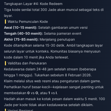
Tangkapan Layar #4: Kode Redeem
Tiga kode senilai total 300 Jade akan muncul sebagai teks di
layar.
Waktu Pemunculan Kode
Awal (10-15 menit):
Setelah gambaran umum versi
Tengah (40-50 menit):
Selama pameran event
Akhir (75-85 menit):
Menjelang penutupan
Kode ditampilkan selama 15-30 detik. Ambil tangkapan layar
seluruh layar untuk konteks. Komunitas biasanya menyusun
kode dalam 10 menit jika Anda terlewat.
Validitas dan Penukaran
Kedaluwarsa dalam 24-48 jam setelah stream (beberapa
hingga 1 minggu). Tukarkan sebelum 8 Februari 2026.
Klaim melalui situs web resmi atau pengaturan dalam game.
Perhatikan huruf besar-kecil—kejelasan sangat penting untuk
membedakan
0
vs
O
, atau
1
vs
l
.
Hadiah akan masuk ke kotak pesan dalam waktu 5 menit. 100
Jade per kode tidak akan kedaluwarsa setelah diklaim.
Variasi Regional