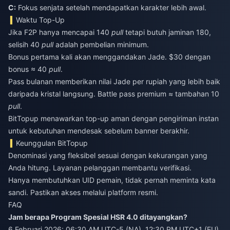
C:
Fokus senjata setelah mendapatkan karakter lebih awal.
Waktu Top-Up
Jika F2P hanya mencapai 140
pull
tetapi butuh jaminan 180,
selisih 40
pull
adalah pembelian minimum.
Bonus pertama kali akan menggandakan Jade. $30 dengan
bonus ≈ 40
pull
.
Pass bulanan memberikan nilai Jade per rupiah yang lebih baik
daripada kristal langsung. Battle pass premium ≈ tambahan 10
pull
.
BitTopup menawarkan top-up aman dengan pengiriman instan
untuk kebutuhan mendesak sebelum banner berakhir.
Keunggulan BitTopup
Denominasi yang fleksibel sesuai dengan kekurangan yang
Anda hitung. Layanan pelanggan membantu verifikasi.
Hanya membutuhkan UID pemain, tidak pernah meminta kata
sandi. Pastikan akses melalui platform resmi.
FAQ
Jam berapa Program Spesial HSR 4.0 ditayangkan?
6 Februari 2026: 06:30 AM UTC-5 (NA), 12:30 PM UTC+1 (EU),