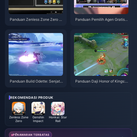
Panduan Zenless Zone Zero O
Panduan Pemilih Agen Gratis Z
peration Bagel | Agustus 2026
ZZ 3.1 | Agustus 2026
Panduan Build Odette: Senjata,
Panduan Daji Honor of Kings: 1
Artefak & Tim Terbaik | Agustu
0 Trik Teratas | Agustus 2026
s 2026
REKOMENDASI PRODUK
Zenless Zone
Genshin
Honkai: Star
Zero
Impact
Rail
PENAWARAN TERBATAS