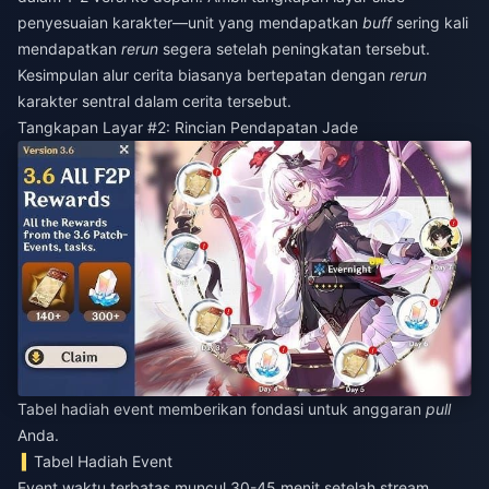
penyesuaian karakter—unit yang mendapatkan
buff
sering kali
mendapatkan
rerun
segera setelah peningkatan tersebut.
Kesimpulan alur cerita biasanya bertepatan dengan
rerun
karakter sentral dalam cerita tersebut.
Tangkapan Layar #2: Rincian Pendapatan Jade
Tabel hadiah event memberikan fondasi untuk anggaran
pull
Anda.
Tabel Hadiah Event
Event waktu terbatas muncul 30-45 menit setelah stream