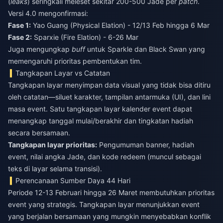
(
leaks
) seringkali meleset sekitar 200-500 Jade per
patch
.
Versi 4.0 mengonfirmasi:
Fase 1:
Yao Guang (Physical Elation) - 12/13 Feb hingga 6 Mar
Fase 2:
Sparxie (Fire Elation) - 6-26 Mar
Juga mengungkap
buff
untuk Sparkle dan Black Swan yang
memengaruhi prioritas pembentukan tim.
Tangkapan Layar vs Catatan
Tangkapan layar menyimpan data visual yang tidak bisa ditiru
oleh catatan—siluet karakter, tampilan antarmuka (UI), dan lini
masa event. Satu tangkapan layar kalender event dapat
menangkap tanggal mulai/berakhir dan tingkatan hadiah
secara bersamaan.
Tangkapan layar prioritas:
Pengumuman banner, hadiah
event, nilai angka Jade, dan kode redeem (muncul sebagai
teks di layar selama transisi).
Perencanaan Sumber Daya 44 Hari
Periode 12-13 Februari hingga 26 Maret membutuhkan prioritas
event yang strategis. Tangkapan layar menunjukkan event
yang berjalan bersamaan yang mungkin menyebabkan konflik