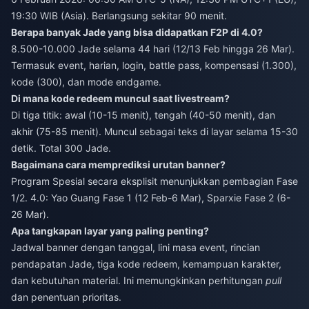
19:30 WIB (Asia). Berlangsung sekitar 90 menit.
Berapa banyak Jade yang bisa didapatkan F2P di 4.0?
8.500-10.000 Jade selama 44 hari (12/13 Feb hingga 26 Mar).
Termasuk event, harian, login, battle pass, kompensasi (1.300),
kode (300), dan mode endgame.
Di mana kode redeem muncul saat livestream?
Di tiga titik: awal (10-15 menit), tengah (40-50 menit), dan
akhir (75-85 menit). Muncul sebagai teks di layar selama 15-30
detik. Total 300 Jade.
Bagaimana cara memprediksi urutan banner?
Program Spesial secara eksplisit menunjukkan pembagian Fase
1/2. 4.0: Yao Guang Fase 1 (12 Feb-6 Mar), Sparxie Fase 2 (6-
26 Mar).
Apa tangkapan layar yang paling penting?
Jadwal banner dengan tanggal, lini masa event, rincian
pendapatan Jade, tiga kode redeem, kemampuan karakter,
dan kebutuhan material. Ini memungkinkan perhitungan
pull
dan penentuan prioritas.