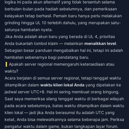
logika ini pada akun alternatif yang tidak tersentuh selama
berbulan-bulan pada hadiah sebelumnya, dan pemeriksaan
kelayakan tetap berhasil. Pemain baru hanya perlu melakukan
grinding hingga UL 10 terlebih dahulu, yang merupakan satu-
satunya hambatan nyata.
Jika Anda adalah akun baru yang berada di UL 4, prioritas
Anda bukanlah tombol klaim — melainkan
menaikkan level
.
Sebagian besar panduan mengabaikan hal ini, tetapi ini adalah
hambatan sebenarnya bagi pendatang baru.
Apakah server regional memengaruhi ketersediaan atau
waktu?
Acara berjalan di semua server regional, tetapi tenggat waktu
ditampilkan dalam
waktu klien lokal Anda
yang dipetakan ke
jadwal server UTC+8. Hal ini sering membuat orang bingung.
Saat saya memeriksa silang tenggat waktu di berbagai wilayah
pada acara sebelumnya, batas waktu ditampilkan dalam waktu
klien lokal — jadi jika Anda berasumsi itu adalah UTC yang
ketat, Anda bisa melewatkannya selama beberapa jam. Periksa
pengatur waktu dalam game, bukan tangkapan layar forum.