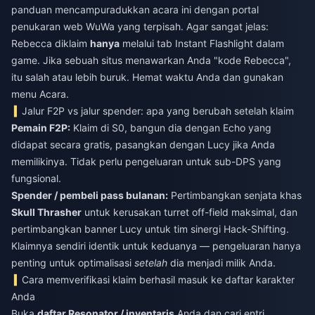
panduan mencampuradukkan acara ini dengan portal
penukaran web WuWa yang terpisah. Agar sangat jelas:
Rebecca diklaim
hanya
melalui tab Instant Flashlight dalam
game. Jika sebuah situs menawarkan Anda "kode Rebecca",
itu salah atau lebih buruk. Hemat waktu Anda dan gunakan
menu Acara.
Jalur F2P vs jalur spender: apa yang berubah setelah klaim
Pemain F2P:
Klaim di S0, bangun dia dengan Echo yang
didapat secara gratis, pasangkan dengan Lucy jika Anda
memilikinya. Tidak perlu pengeluaran untuk sub-DPS yang
fungsional.
Spender / pembeli pass bulanan:
Pertimbangkan senjata khas
Skull Thrasher
untuk kerusakan turret off-field maksimal, dan
pertimbangkan banner Lucy untuk tim sinergi Hack-Shifting.
Klaimnya sendiri identik untuk keduanya — pengeluaran hanya
penting untuk optimalisasi
setelah
dia menjadi milik Anda.
Cara memverifikasi klaim berhasil masuk ke daftar karakter
Anda
Buka
daftar Resonator / inventaris
Anda dan cari entri