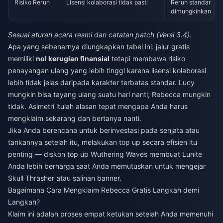
Risiko Rerun
Lisensi kolaborasi tidak pasti
Rerun standar
dimungkinkan
Sesuai aturan acara resmi dan catatan patch (Versi 3.4).
Apa yang sebenarnya diungkapkan tabel ini: jalur gratis
memiliki
nol kerugian finansial
tetapi membawa risiko
penayangan ulang yang lebih tinggi karena lisensi kolaborasi
lebih tidak jelas daripada karakter terbatas standar. Lucy
mungkin bisa tayang ulang suatu hari nanti; Rebecca mungkin
tidak. Asimetri itulah alasan tepat mengapa Anda harus
mengklaim sekarang dan bertanya nanti.
Jika Anda berencana untuk berinvestasi pada senjata atau
tarikannya setelah itu, melakukan top up secara efisien itu
penting —
diskon top up Wuthering Waves
membuat Lunite
Anda lebih berharga saat Anda memutuskan untuk mengejar
Skull Thrasher atau salinan banner.
Bagaimana Cara Mengklaim Rebecca Gratis Langkah demi
Langkah?
Klaim ini adalah proses empat ketukan setelah Anda memenuhi