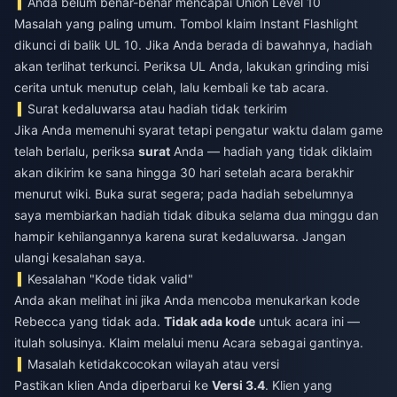
Anda belum benar-benar mencapai Union Level 10
Masalah yang paling umum. Tombol klaim Instant Flashlight
dikunci di balik UL 10. Jika Anda berada di bawahnya, hadiah
akan terlihat terkunci. Periksa UL Anda, lakukan grinding misi
cerita untuk menutup celah, lalu kembali ke tab acara.
Surat kedaluwarsa atau hadiah tidak terkirim
Jika Anda memenuhi syarat tetapi pengatur waktu dalam game
telah berlalu, periksa
surat
Anda — hadiah yang tidak diklaim
akan dikirim ke sana hingga 30 hari setelah acara berakhir
menurut wiki. Buka surat segera; pada hadiah sebelumnya
saya membiarkan hadiah tidak dibuka selama dua minggu dan
hampir kehilangannya karena surat kedaluwarsa. Jangan
ulangi kesalahan saya.
Kesalahan "Kode tidak valid"
Anda akan melihat ini jika Anda mencoba menukarkan kode
Rebecca yang tidak ada.
Tidak ada kode
untuk acara ini —
itulah solusinya. Klaim melalui menu Acara sebagai gantinya.
Masalah ketidakcocokan wilayah atau versi
Pastikan klien Anda diperbarui ke
Versi 3.4
. Klien yang