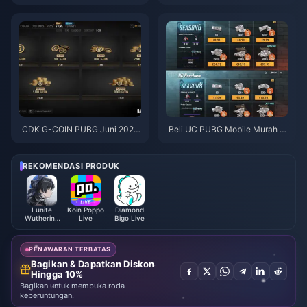
KYT8EF untuk Eggy Coins Grat
Boros Setelah Pembaruan Juli
is (Agu 2026)
2026? Penyebab dan Cara Me
ngatasinya
CDK G-COIN PUBG Juni 2026:
Beli UC PUBG Mobile Murah u
Apakah Promo Dobel $91.43 B
ntuk Kolaborasi Naruto Shippu
enar-Benar Layak?
den (Juli 2026): Biaya, Paket T
erbaik & Top-Up Aman
REKOMENDASI PRODUK
Lunite
Koin Poppo
Diamond
Wuthering
Live
Bigo Live
Waves
PENAWARAN TERBATAS
Bagikan & Dapatkan Diskon
Hingga 10%
Bagikan untuk membuka roda
keberuntungan.