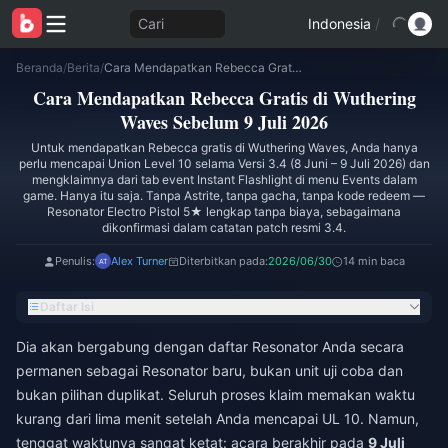
Cari
Indonesia
/
Beranda
/
Berita
/
Cara Mendapatkan Rebecca Gratis di Wuthering Waves Sebelum 9 Juli 2026
Cara Mendapatkan Rebecca Gratis di Wuthering
Waves Sebelum 9 Juli 2026
Untuk mendapatkan Rebecca gratis di Wuthering Waves, Anda hanya
perlu mencapai Union Level 10 selama Versi 3.4 (8 Juni – 9 Juli 2026) dan
mengklaimnya dari tab event Instant Flashlight di menu Events dalam
game. Hanya itu saja. Tanpa Astrite, tanpa gacha, tanpa kode redeem —
Resonator Electro Pistol 5★ lengkap tanpa biaya, sebagaimana
dikonfirmasi dalam catatan patch resmi 3.4.
Penulis:
Alex Turner
Diterbitkan pada:
2026/06/30
14 min baca
Daftar Isi
Dia akan bergabung dengan daftar Resonator Anda secara
permanen sebagai Resonator baru, bukan unit uji coba dan
bukan pilihan duplikat. Seluruh proses klaim memakan waktu
kurang dari lima menit setelah Anda mencapai UL 10. Namun,
tenggat waktunya sangat ketat: acara berakhir pada
9 Juli