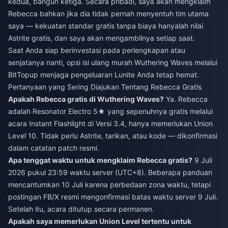
kedua, bangun ketiga. Secara pribadi, saya akan mengklaim
Rebecca bahkan jika dia tidak pernah menyentuh tim utama
saya — kekuatan standar gratis tanpa biaya hanyalah nilai
Astrite gratis, dan saya akan mengambilnya setiap saat.
Saat Anda siap berinvestasi pada perlengkapan atau
senjatanya nanti, opsi
isi ulang murah Wuthering Waves
melalui
BitTopup menjaga pengeluaran Lunite Anda tetap hemat.
Pertanyaan yang Sering Diajukan Tentang Rebecca Gratis
Apakah Rebecca gratis di Wuthering Waves?
Ya. Rebecca
adalah Resonator Electro 5★ yang sepenuhnya gratis melalui
acara Instant Flashlight di Versi 3.4, hanya memerlukan Union
Level 10. Tidak perlu Astrite, tarikan, atau kode — dikonfirmasi
dalam catatan patch resmi.
Apa tenggat waktu untuk mengklaim Rebecca gratis?
9 Juli
2026 pukul 23:59 waktu server (UTC+8). Beberapa panduan
mencantumkan 10 Juli karena perbedaan zona waktu, tetapi
postingan FB/X resmi mengonfirmasi batas waktu server 9 Juli.
Setelah itu, acara ditutup secara permanen.
Apakah saya memerlukan Union Level tertentu untuk