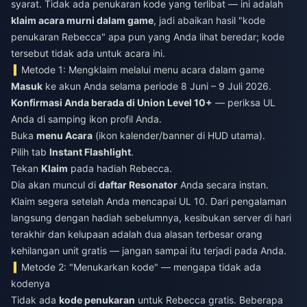
syarat. Tidak ada penukaran kode yang terlibat — ini adalah
klaim acara murni dalam game
, jadi abaikan hasil "kode
penukaran Rebecca" apa pun yang Anda lihat beredar; kode
tersebut tidak ada untuk acara ini.
Metode 1: Mengklaim melalui menu acara dalam game
Masuk
ke akun Anda selama periode 8 Juni – 9 Juli 2026.
Konfirmasi Anda berada di Union Level 10+
— periksa UL
Anda di samping ikon profil Anda.
Buka
menu Acara
(ikon kalender/banner di HUD utama).
Pilih tab
Instant Flashlight
.
Tekan
Klaim
pada hadiah Rebecca.
Dia akan muncul di
daftar Resonator
Anda secara instan.
Klaim segera setelah Anda mencapai UL 10. Dari pengalaman
langsung dengan hadiah sebelumnya, kesibukan server di hari
terakhir dan kelupaan adalah dua alasan terbesar orang
kehilangan unit gratis — jangan sampai itu terjadi pada Anda.
Metode 2: "Menukarkan kode" — mengapa tidak ada
kodenya
Tidak ada
kode penukaran
untuk Rebecca gratis. Beberapa