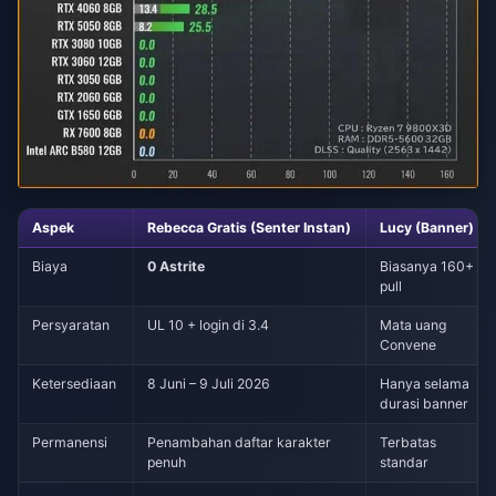
Aspek
Rebecca Gratis (Senter Instan)
Lucy (Banner)
Biaya
0 Astrite
Biasanya 160+
pull
Persyaratan
UL 10 + login di 3.4
Mata uang
Convene
Ketersediaan
8 Juni – 9 Juli 2026
Hanya selama
durasi banner
Permanensi
Penambahan daftar karakter
Terbatas
penuh
standar