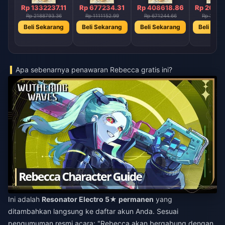
Rp 1332237.11
Rp 677234.31
Rp 408618.86
Rp 2043
Rp 2188793.36
Rp 1111152.99
Rp 671244.66
Rp 33560
Beli Sekarang
Beli Sekarang
Beli Sekarang
Beli Sek
Apa sebenarnya penawaran Rebecca gratis ini?
Ini adalah
Resonator Electro 5★ permanen
yang
ditambahkan langsung ke daftar akun Anda. Sesuai
pengumuman resmi acara: "Rebecca akan bergabung dengan