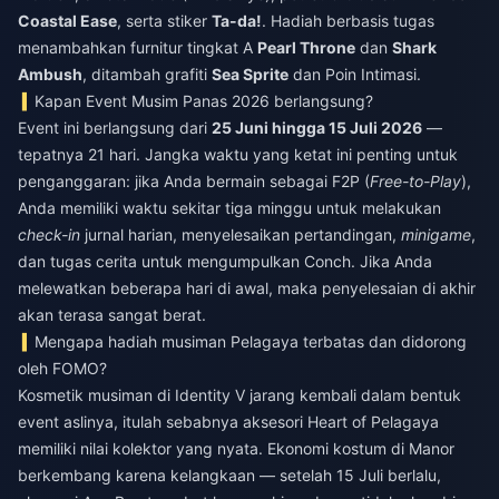
Coastal Ease
, serta stiker
Ta-da!
. Hadiah berbasis tugas
menambahkan furnitur tingkat A
Pearl Throne
dan
Shark
Ambush
, ditambah grafiti
Sea Sprite
dan Poin Intimasi.
Kapan Event Musim Panas 2026 berlangsung?
Event ini berlangsung dari
25 Juni hingga 15 Juli 2026
—
tepatnya 21 hari. Jangka waktu yang ketat ini penting untuk
penganggaran: jika Anda bermain sebagai F2P (
Free-to-Play
),
Anda memiliki waktu sekitar tiga minggu untuk melakukan
check-in
jurnal harian, menyelesaikan pertandingan,
minigame
,
dan tugas cerita untuk mengumpulkan Conch. Jika Anda
melewatkan beberapa hari di awal, maka penyelesaian di akhir
akan terasa sangat berat.
Mengapa hadiah musiman Pelagaya terbatas dan didorong
oleh FOMO?
Kosmetik musiman di Identity V jarang kembali dalam bentuk
event aslinya, itulah sebabnya aksesori Heart of Pelagaya
memiliki nilai kolektor yang nyata. Ekonomi kostum di Manor
berkembang karena kelangkaan — setelah 15 Juli berlalu,