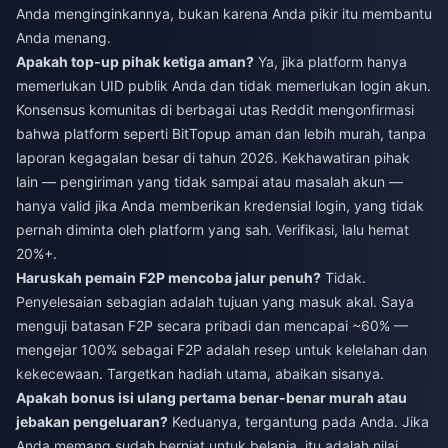
Anda menginginkannya, bukan karena Anda pikir itu membantu
Anda menang.
Apakah top-up pihak ketiga aman?
Ya, jika platform hanya
memerlukan UID publik Anda dan tidak memerlukan login akun.
Konsensus komunitas di berbagai utas Reddit mengonfirmasi
bahwa platform seperti BitTopup aman dan lebih murah, tanpa
laporan kegagalan besar di tahun 2026. Kekhawatiran pihak
lain — pengiriman yang tidak sampai atau masalah akun —
hanya valid jika Anda memberikan kredensial login, yang tidak
pernah diminta oleh platform yang sah. Verifikasi, lalu hemat
20%+.
Haruskah pemain F2P mencoba jalur penuh?
Tidak.
Penyelesaian sebagian adalah tujuan yang masuk akal. Saya
menguji batasan F2P secara pribadi dan mencapai ~60% —
mengejar 100% sebagai F2P adalah resep untuk kelelahan dan
kekecewaan. Targetkan hadiah utama, abaikan sisanya.
Apakah bonus isi ulang pertama benar-benar murah atau
jebakan pengeluaran?
Keduanya, tergantung pada Anda. Jika
Anda memang sudah berniat untuk belanja, itu adalah nilai