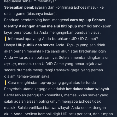
keduanya sebelum membayar.
Selesaikan pembayaran
dan konfirmasi Echoes masuk ke
dalam game (biasanya instan).
Panduan pendamping kami mengenai
cara top-up Echoes
Identity V dengan aman melalui BitTopup
memiliki tangkapan
layar beranotasi jika Anda menginginkan panduan visual.
Informasi apa yang Anda butuhkan (UID / ID Game)?
Hanya
UID publik dan server
Anda.
Top-up
yang sah tidak
akan pernah meminta kata sandi akun atau kredensial login
Anda — itu adalah batasannya. Setelah membandingkan alur
top-up
, memasukkan UID/ID Game yang benar sejak awal
secara dramatis mengurangi transaksi gagal yang pernah
dialami teman-teman saya.
Cara menghindari top-up yang gagal atau tertunda
Penyebab utama kegagalan adalah
ketidakcocokan wilayah
.
Berdasarkan pengujian komunitas, memasukkan server yang
salah adalah alasan paling umum mengapa Echoes tidak
masuk. Selalu verifikasi bahwa wilayah Anda cocok dengan
akun Anda, periksa kembali digit UID satu per satu, dan simpan