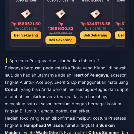
6590 Echoes
6590 Echoes * 8
6590 Echoes * 4
6590 Echo
Rp 1586521.50
Rp
Rp 6345718.55
Rp 31728
12691620.83
Rp 2027366.86
Rp 8109467.45
Rp 40547
Rp 16218953.28
Beli Sekarang
Beli Sekarang
Beli Sek
Beli Sekarang
Apa tema Pelagaya dan jalur hadiah tahun ini?
Pelagaya berpusat pada estetika "kota yang hilang" di bawah
laut, dan hadiah utamanya adalah
Heart of Pelagaya
, aksesori
tingkat A untuk Axe Boy.
Event Shop
menggunakan mata uang
Conch
, yang bisa Anda peroleh melalui tugas-tugas dan dapat
ditambah melalui konversi
top-up
. Jajaran hadiahnya
mencakup satu aksesori premium dengan berbagai kostum
tingkat B, furnitur,
emote
, potret, dan stiker.
Hadiah toko yang telah dikonfirmasi meliputi kostum Priestess
tingkat B
Humphead Wrasse
, furnitur tingkat B
Sunken
Maiden
,
emote
Wade
(Mind's Eye), potret
Citrus Summer
dan