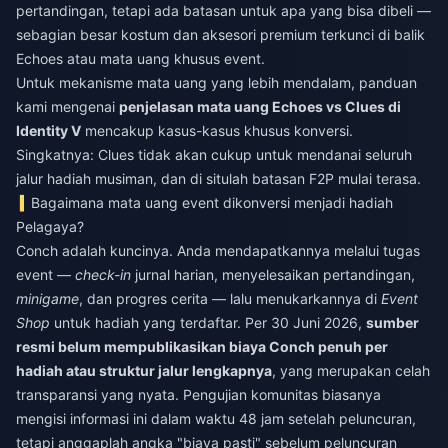
pertandingan, tetapi ada batasan untuk apa yang bisa dibeli —
sebagian besar kostum dan aksesori premium terkunci di balik
Echoes atau mata uang khusus event.
Untuk mekanisme mata uang yang lebih mendalam, panduan
kami mengenai
penjelasan mata uang Echoes vs Clues di
Identity V
mencakup kasus-kasus khusus konversi.
Singkatnya: Clues tidak akan cukup untuk mendanai seluruh
jalur hadiah musiman, dan di situlah batasan F2P mulai terasa.
Bagaimana mata uang event dikonversi menjadi hadiah
Pelagaya?
Conch adalah kuncinya. Anda mendapatkannya melalui tugas
event —
check-in
jurnal harian, menyelesaikan pertandingan,
minigame
, dan progres cerita — lalu menukarkannya di
Event
Shop
untuk hadiah yang terdaftar. Per 30 Juni 2026,
sumber
resmi belum mempublikasikan biaya Conch penuh per
hadiah atau struktur jalur lengkapnya
, yang merupakan celah
transparansi yang nyata. Pengujian komunitas biasanya
mengisi informasi ini dalam waktu 48 jam setelah peluncuran,
tetapi anggaplah angka "biaya pasti" sebelum peluncuran