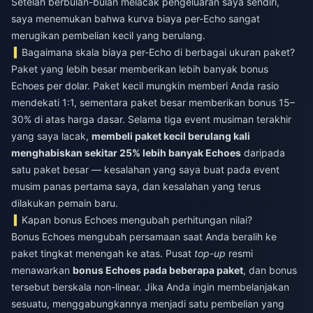
Setelah berbulan-bulan melacak pengeluaran saya sendiri,
saya menemukan bahwa kurva biaya per-Echo sangat
merugikan pembelian kecil yang berulang.
Bagaimana skala biaya per-Echo di berbagai ukuran paket?
Paket yang lebih besar memberikan lebih banyak bonus
Echoes per dolar. Paket kecil mungkin memberi Anda rasio
mendekati 1:1, sementara paket besar memberikan bonus 15–
30% di atas harga dasar. Selama tiga event musiman terakhir
yang saya lacak,
membeli paket kecil berulang kali
menghabiskan sekitar 25% lebih banyak Echoes
daripada
satu paket besar — kesalahan yang saya buat pada event
musim panas pertama saya, dan kesalahan yang terus
dilakukan pemain baru.
Kapan bonus Echoes mengubah perhitungan nilai?
Bonus Echoes mengubah persamaan saat Anda beralih ke
paket tingkat menengah ke atas. Pusat
top-up
resmi
menawarkan
bonus Echoes pada beberapa paket
, dan bonus
tersebut berskala non-linear. Jika Anda ingin membelanjakan
sesuatu, menggabungkannya menjadi satu pembelian yang