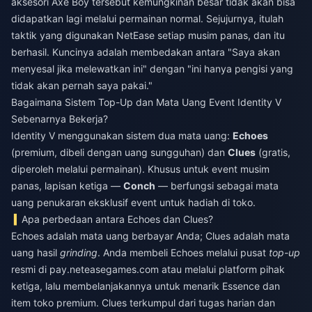
aksesori Axe Boy tersebut kemungkinan besar tidak akan bisa
didapatkan lagi melalui permainan normal. Sejujurnya, itulah
taktik yang digunakan NetEase setiap musim panas, dan itu
berhasil. Kuncinya adalah membedakan antara "Saya akan
menyesal jika melewatkan ini" dengan "ini hanya pengisi yang
tidak akan pernah saya pakai."
Bagaimana Sistem Top-Up dan Mata Uang Event Identity V
Sebenarnya Bekerja?
Identity V menggunakan sistem dua mata uang:
Echoes
(premium, dibeli dengan uang sungguhan) dan
Clues
(gratis,
diperoleh melalui permainan). Khusus untuk event musim
panas, lapisan ketiga —
Conch
— berfungsi sebagai mata
uang penukaran eksklusif event untuk hadiah di toko.
Apa perbedaan antara Echoes dan Clues?
Echoes adalah mata uang berbayar Anda; Clues adalah mata
uang hasil
grinding
. Anda membeli Echoes melalui pusat
top-up
resmi di pay.neteasegames.com atau melalui platform pihak
ketiga, lalu membelanjakannya untuk menarik Essence dan
item toko premium. Clues terkumpul dari tugas harian dan