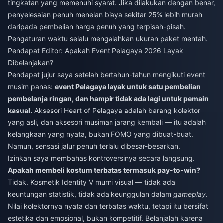
tingkatan yang memenuhi syarat. Jika dilakukan dengan benar,
penyelesaian penuh menelan biaya sekitar 25% lebih murah
daripada pembelian harga penuh yang terpisah-pisah.
Pengaturan waktu selalu mengalahkan ukuran paket mentah.
Pendapat Editor: Apakah Event Pelagaya 2026 Layak
Dibelanjakan?
Pendapat jujur saya setelah bertahun-tahun mengikuti event
musim panas:
event Pelagaya layak untuk satu pembelian
pembelanja ringan, dan hampir tidak ada lagi untuk pemain
kasual.
Aksesori Heart of Pelagaya adalah barang kolektor
yang asli, dan aksesori musiman jarang kembali — itu adalah
kelangkaan yang nyata, bukan FOMO yang dibuat-buat.
Namun, sensasi jalur penuh terlalu dibesar-besarkan.
Izinkan saya membahas kontroversinya secara langsung.
Apakah membeli kostum terbatas termasuk pay-to-win?
Tidak. Kosmetik Identity V murni visual — tidak ada
keuntungan statistik, tidak ada keunggulan dalam
gameplay
.
Nilai kolektornya nyata dan terbatas waktu, tetapi itu bersifat
estetika dan emosional, bukan kompetitif. Belanjalah karena