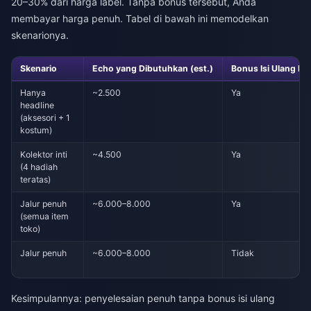
20–30% dari harga label. Tanpa bonus tersebut, Anda
membayar harga penuh. Tabel di bawah ini memodelkan
skenarionya.
Skenario
Echo yang Dibutuhkan (est.)
Bonus Isi Ulang Pe
Hanya
~2.500
Ya
headline
(aksesori + 1
kostum)
Kolektor inti
~4.500
Ya
(4 hadiah
teratas)
Jalur penuh
~6.000–8.000
Ya
(semua item
toko)
Jalur penuh
~6.000–8.000
Tidak
Kesimpulannya: penyelesaian penuh tanpa bonus isi ulang