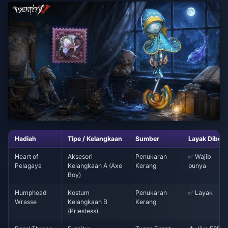
Hadiah
Tipe / Kelangkaan
Sumber
Layak Dibeli
Heart of
Aksesori
Penukaran
✅ Wajib
Pelagaya
Kelangkaan A (Axe
Kerang
punya
Boy)
Humphead
Kostum
Penukaran
✅ Layak
Wrasse
Kelangkaan B
Kerang
(Priestess)