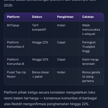
2026:
Platform
Diskon
Pengiriman
Catatan
BitTopup
Tarif
Instan
Wajib
kompetitif
mencocokka
n wilayah
Platform
Hingga 22%
Cepat
Peringkat
Komunitas A
Trustpilot
tinggi
Platform
Hingga 20%
Cepat
Klaim harga
Komunitas B
terendah
Pusat Top-Up
Bonus dasar
Instan
Bonus ganda
Resmi
+ paket
isi ulang
pertama
Platform pihak ketiga secara konsisten mengalahkan toko
resmi dalam hal harga — konsensus komunitas di berbagai
utas Reddit mengonfirmasi penghematan hingga 22%.