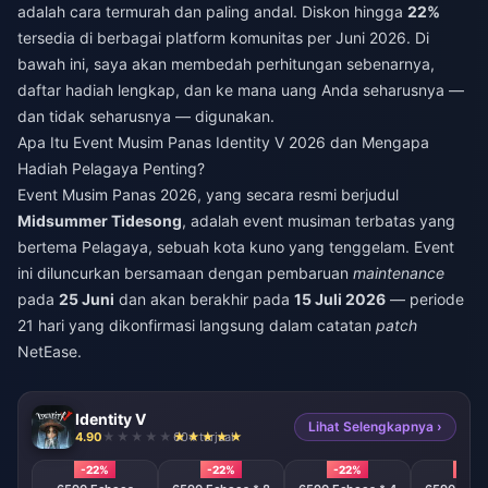
adalah cara termurah dan paling andal. Diskon hingga
22%
tersedia di berbagai platform komunitas per Juni 2026. Di
bawah ini, saya akan membedah perhitungan sebenarnya,
daftar hadiah lengkap, dan ke mana uang Anda seharusnya —
dan tidak seharusnya — digunakan.
Apa Itu Event Musim Panas Identity V 2026 dan Mengapa
Hadiah Pelagaya Penting?
Event Musim Panas 2026, yang secara resmi berjudul
Midsummer Tidesong
, adalah event musiman terbatas yang
bertema Pelagaya, sebuah kota kuno yang tenggelam. Event
ini diluncurkan bersamaan dengan pembaruan
maintenance
pada
25 Juni
dan akan berakhir pada
15 Juli 2026
— periode
21 hari yang dikonfirmasi langsung dalam catatan
patch
NetEase.
Identity V
Lihat Selengkapnya ›
4.90
604 terjual
-22%
-22%
-22%
-22%