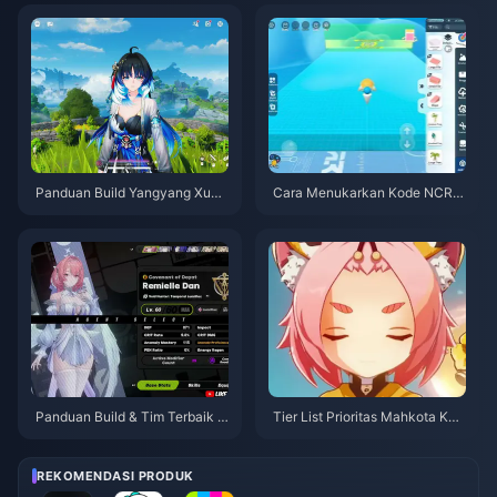
n 12-23%)
26
Panduan Build Yangyang Xuan
Cara Menukarkan Kode NCRC
ling | Agustus 2026
KYT8EF untuk Eggy Coins Grat
is (Agu 2026)
Panduan Build & Tim Terbaik R
Tier List Prioritas Mahkota Kar
emielle | Juli 2026
akter Bintang 4 Genshin Impac
t | Juli 2026
REKOMENDASI PRODUK