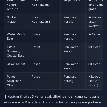
Pearl Throne
Furnitur
Tugas Event
⚠️ Jika F2P,
/ Shark
Kelangkaan A
ambil yang
Ambush
gratis
Sunken
Furnitur
Penukaran
⚠️ Hanya
Maiden
Kelangkaan B
Kerang
untuk
kolektor
Wade (Mind's
Emote
Penukaran
⚠️ Niche
Eye)
Kerang
Citrus
Potret
Penukaran
❌ Lewati
Summer /
Kerang
Coastal Ease
Stiker Ta-da!
Stiker
Penukaran
❌ Lewati
Kerang
Paket
Paket
Penukaran
❌ Lewati
Spyglass /
Kerang
(kecuali
Clue
murah)
Kostum tingkat S yang layak dibeli dengan uang sungguhan
Aksesori Axe Boy adalah barang kolektor yang sesungguhnya