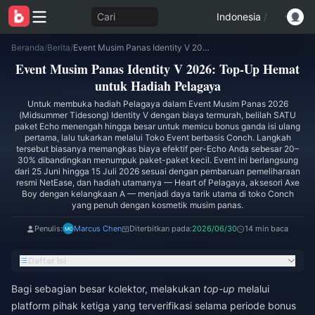
Cari
Indonesia
/
Beranda
/
Berita
/
Event Musim Panas Identity V 2026: Top-Up Hemat untuk Hadiah Pelagaya
Event Musim Panas Identity V 2026: Top-Up Hemat
untuk Hadiah Pelagaya
Untuk membuka hadiah Pelagaya dalam Event Musim Panas 2026
(Midsummer Tidesong) Identity V dengan biaya termurah, belilah SATU
paket Echo menengah hingga besar untuk memicu bonus ganda isi ulang
pertama, lalu tukarkan melalui Toko Event berbasis Conch. Langkah
tersebut biasanya memangkas biaya efektif per-Echo Anda sebesar 20–
30% dibandingkan menumpuk paket-paket kecil. Event ini berlangsung
dari 25 Juni hingga 15 Juli 2026 sesuai dengan pembaruan pemeliharaan
resmi NetEase, dan hadiah utamanya — Heart of Pelagaya, aksesori Axe
Boy dengan kelangkaan A — menjadi daya tarik utama di toko Conch
yang penuh dengan kosmetik musim panas.
Penulis:
Marcus Chen
Diterbitkan pada:
2026/06/30
14 min baca
Daftar Isi
Bagi sebagian besar kolektor, melakukan
top-up
melalui
platform pihak ketiga yang terverifikasi selama periode bonus