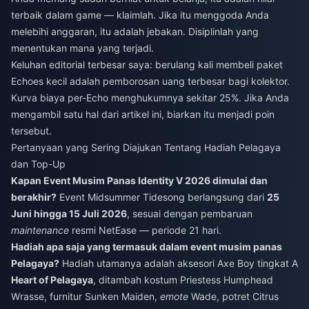
terbaik dalam game — klaimlah. Jika itu menggoda Anda
melebihi anggaran, itu adalah jebakan. Disiplinlah yang
menentukan mana yang terjadi.
Keluhan editorial terbesar saya: berulang kali membeli paket
Echoes kecil adalah pemborosan uang terbesar bagi kolektor.
Kurva biaya per-Echo menghukumnya sekitar 25%. Jika Anda
mengambil satu hal dari artikel ini, biarkan itu menjadi poin
tersebut.
Pertanyaan yang Sering Diajukan Tentang Hadiah Pelagaya
dan Top-Up
Kapan Event Musim Panas Identity V 2026 dimulai dan
berakhir?
Event Midsummer Tidesong berlangsung dari
25
Juni hingga 15 Juli 2026
, sesuai dengan pembaruan
maintenance
resmi NetEase — periode 21 hari.
Hadiah apa saja yang termasuk dalam event musim panas
Pelagaya?
Hadiah utamanya adalah aksesori Axe Boy tingkat A
Heart of Pelagaya
, ditambah kostum Priestess Humphead
Wrasse, furnitur Sunken Maiden,
emote
Wade, potret Citrus