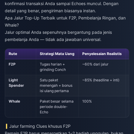
konfirmasi transaksi Anda sampai Echoes muncul. Dengan
detail yang benar, pengiriman biasanya instan.
Apa Jalur Top-Up Terbaik untuk F2P, Pembelanja Ringan, dan
Whale?
Jalur optimal Anda sepenuhnya bergantung pada jenis
pembelanja Anda — tidak ada jawaban universal.
Rute
Strategi Mata Uang
Penyelesaian Realistis
Pe
F2P
Tugas harian +
~60% dari jalur
$
grinding Conch
Light
Satu paket
~85% (headline + inti)
Pe
Spender
menengah + bonus
isi ulang pertama
Whale
Paket besar selama
100%
To
periode double-
Echo
Jalur farming Clues khusus F2P
Pemain F2P harus menargetkan 1–2 hadiah unggulan, bukan