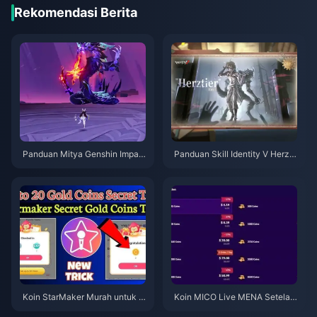
Rekomendasi Berita
Panduan Mitya Genshin Impac
Panduan Skill Identity V Herzti
t | Agustus 2026
er Emil | Agustus 2026
Koin StarMaker Murah untuk A
Koin MICO Live MENA Setelah
udisi SupernovaX 2026 (Disko
v5.2: Penawaran Termurah 20