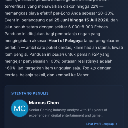
terverifikasi yang menawarkan diskon hingga 22% —
memangkas biaya efektif per-Echo Anda sebesar 20–30%.
Event ini berlangsung dari
25 Juni hingga 15 Juli 2026
, dan
jalur penuh setara dengan sekitar 6.000–8.000 Echoes.
Panduan ini ditujukan bagi pembelanja ringan yang
menginginkan aksesori
Heart of Pelagaya
tanpa pengeluaran
berlebih — ambil satu paket cerdas, klaim hadiah utama, lewati
item pengisi. Panduan ini
bukan
untuk pemain F2P yang
mengejar penyelesaian 100%; batasan realistisnya adalah
~60%, jadi targetkan item unggulan saja.
Top-up
dengan
cerdas, belanja sekali, dan kembali ke Manor.
TENTANG PENULIS
Marcus Chen
Senior Gaming Industry Analyst with 12+ years of
experience in digital entertainment and game
monetization strategies.
Lihat Profil Lengkap →