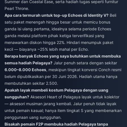
Summer dan Coastal Ease, serta hadiah tugas seperti furnitur
Pearl Throne.
Apa cara termurah untuk top-up Echoes di Identity V?
Beli
satu paket menengah hingga besar untuk memicu bonus
ganda isi ulang pertama, idealnya selama periode Echoes
ganda melalui platform pihak ketiga terverifikasi yang
menawarkan diskon hingga 22%. Hindari menumpuk paket
kecil — biayanya ~25% lebih mahal per Echo.
Berapa banyak Echoes yang saya butuhkan untuk membuka
semua hadiah Pelagaya?
Jalur penuh setara dengan sekitar
6.000–8.000 Echoes
, meskipun tingkat konversi Conch resmi
belum dipublikasikan per 30 Juni 2026. Hadiah utama hanya
membutuhkan sekitar 2.500.
Apakah layak membeli kostum Pelagaya dengan uang
sungguhan?
Aksesori Heart of Pelagaya layak untuk kolektor
— aksesori musiman jarang kembali. Jalur penuh tidak layak
untuk pemain kasual; hanya item tingkat S yang membenarkan
penggunaan uang sungguhan.
Bisakah pemain F2P membuka hadiah Pelagaya tanpa