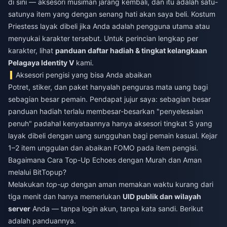
di sini — aksesori musiman jarang kembali, dan itu adalah satu-
satunya item yang dengan senang hati akan saya beli. Kostum
Priestess layak dibeli jika Anda adalah pengguna utama atau
menyukai karakter tersebut. Untuk perincian lengkap per
karakter, lihat
panduan daftar hadiah & tingkat kelangkaan
Pelagaya Identity V
kami.
Aksesori pengisi yang bisa Anda abaikan
Potret, stiker, dan paket hanyalah penguras mata uang bagi
sebagian besar pemain. Pendapat jujur saya: sebagian besar
panduan hadiah terlalu membesar-besarkan "penyelesaian
penuh" padahal kenyataannya hanya aksesori tingkat S yang
layak dibeli dengan uang sungguhan bagi pemain kasual. Kejar
1–2 item unggulan dan abaikan FOMO pada item pengisi.
Bagaimana Cara Top-Up Echoes dengan Murah dan Aman
melalui BitTopup?
Melakukan
top-up
dengan aman memakan waktu kurang dari
tiga menit dan hanya memerlukan
UID publik dan wilayah
server
Anda — tanpa login akun, tanpa kata sandi. Berikut
adalah panduannya.