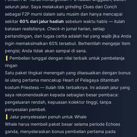
seluruh jalur. Saya melakukan
grinding
Clues dan Conch
sebagai F2P murni dalam satu musim dan hanya mencapai
sekitar
60% dari jalur hadiah
sebelum waktu habis — itulah
batasan realistisnya.
Check-in
jurnal harian, setiap
pertandingan, dan tugas cerita adalah hal yang wajib jika Anda
ingin memaksimalkan 60% tersebut. Berhentilah mengejar item
pengisi; Anda tidak akan sampai di sana.
Pembelian tunggal dengan nilai terbaik untuk pembelanja
ringan
Satu paket tingkat menengah yang disesuaikan dengan bonus
isi ulang pertama mencakup Heart of Pelagaya ditambah
kostum Priestess — itulah titik terbaiknya. Ini adalah jalur yang
saya rekomendasikan kepada sebagian besar pembaca:
pengeluaran rendah, kepuasan kolektor tinggi, tanpa
penyesalan pembeli.
Jalur penyelesaian penuh untuk Whale
Whale harus membeli paket besar selama periode Echoes
ganda, menyelaraskan bonus pembelian pertama pada