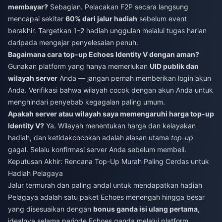
membayar?
Sebagian. Pelacakan F2P secara langsung
mencapai sekitar
60% dari jalur hadiah
sebelum event
berakhir. Targetkan 1–2 hadiah unggulan melalui tugas harian
daripada mengejar penyelesaian penuh.
Bagaimana cara top-up Echoes Identity V dengan aman?
Gunakan platform yang hanya memerlukan
UID publik dan
wilayah server
Anda — jangan pernah memberikan login akun
Anda. Verifikasi bahwa wilayah cocok dengan akun Anda untuk
menghindari penyebab kegagalan paling umum.
Apakah server atau wilayah saya memengaruhi harga top-up
Identity V?
Ya. Wilayah menentukan harga dan kelayakan
hadiah, dan ketidakcocokan adalah alasan utama
top-up
gagal. Selalu konfirmasi server Anda sebelum membeli.
Keputusan Akhir: Rencana Top-Up Murah Paling Cerdas untuk
Hadiah Pelagaya
Jalur termurah dan paling andal untuk mendapatkan hadiah
Pelagaya adalah satu paket Echoes menengah hingga besar
yang disesuaikan dengan
bonus ganda isi ulang pertama
,
idealnya selama periode Echoes ganda melalui platform