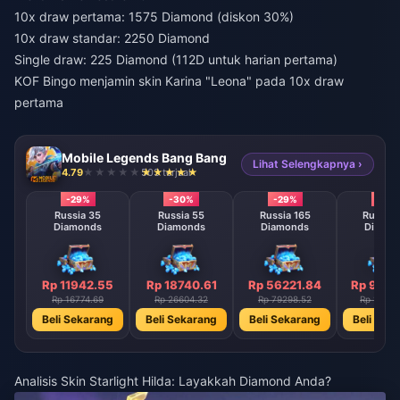
10x draw pertama: 1575 Diamond (diskon 30%)
10x draw standar: 2250 Diamond
Single draw: 225 Diamond (112D untuk harian pertama)
KOF Bingo menjamin skin Karina "Leona" pada 10x draw
pertama
Mobile Legends Bang Bang
Lihat Selengkapnya ›
4.79
503 terjual
-29%
-30%
-29%
-29
Russia 35
Russia 55
Russia 165
Russia 
Diamonds
Diamonds
Diamonds
Diamo
Rp 11942.55
Rp 18740.61
Rp 56221.84
Rp 9351
Rp 16774.69
Rp 26604.32
Rp 79298.52
Rp 13226
Beli Sekarang
Beli Sekarang
Beli Sekarang
Beli Sek
Analisis Skin Starlight Hilda: Layakkah Diamond Anda?