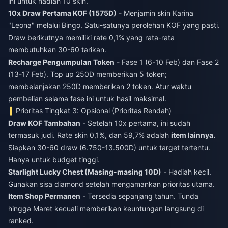
ini untuk hadiah 10 skin.
10x Draw Pertama KOF (1575D)
- Menjamin skin Karina
"Leona" melalui Bingo. Satu-satunya perolehan KOF yang pasti.
Draw berikutnya memiliki rate 0,1% yang rata-rata
membutuhkan 30-60 tarikan.
Recharge Pengumpulan Token
- Fase 1 (6-10 Feb) dan Fase 2
(13-17 Feb). Top up 250D memberikan 5 token;
membelanjakan 250D memberikan 2 token. Atur waktu
pembelian selama fase ini untuk hasil maksimal.
Prioritas Tingkat 3: Opsional (Prioritas Rendah)
Draw KOF Tambahan
- Setelah 10x pertama, ini sudah
termasuk judi. Rate skin 0,1%, dan 59,7% adalah
item lainnya.
Siapkan 30-60 draw (6.750-13.500D) untuk target tertentu.
Hanya untuk budget tinggi.
Starlight Lucky Chest (Masing-masing 10D)
- Hadiah kecil.
Gunakan sisa diamond setelah mengamankan prioritas utama.
Item Shop Permanen
- Tersedia sepanjang tahun. Tunda
hingga Maret kecuali memberikan keuntungan langsung di
ranked.