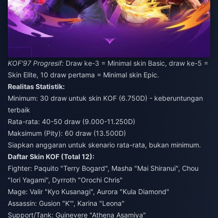
KOF'97 Progresif:
Draw ke-3 = Minimal skin Basic, draw ke-5 =
Skin Elite, 10 draw pertama = Minimal skin Epic.
Realitas Statistik:
Minimum: 30 draw untuk skin KOF (6.750D) - keberuntungan
terbaik
Rata-rata: 40-50 draw (9.000-11.250D)
Maksimum (Pity): 60 draw (13.500D)
Siapkan anggaran untuk skenario rata-rata, bukan minimum.
Daftar Skin KOF (Total 12):
Fighter: Paquito "Terry Bogard", Masha "Mai Shiranui", Chou
"Iori Yagami", Dyrroth "Orochi Chris"
Mage: Valir "Kyo Kusanagi", Aurora "Kula Diamond"
Assassin: Gusion "K'", Karina "Leona"
Support/Tank: Guinevere "Athena Asamiya"