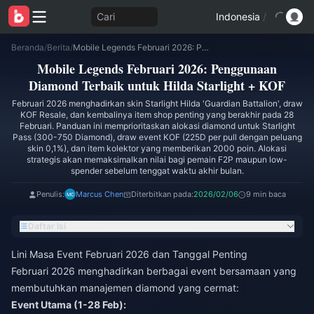
Cari
Indonesia
/
Beranda
/
Berita
/
Mobile Legends Februari 2026: Penggunaan Diamond Terbaik untuk Hilda Starlight + KOF
Mobile Legends Februari 2026: Penggunaan
Diamond Terbaik untuk Hilda Starlight + KOF
Februari 2026 menghadirkan skin Starlight Hilda 'Guardian Battalion', draw
KOF Resale, dan kembalinya item shop penting yang berakhir pada 28
Februari. Panduan ini memprioritaskan alokasi diamond untuk Starlight
Pass (300-750 Diamond), draw event KOF (225D per pull dengan peluang
skin 0,1%), dan item kolektor yang memberikan 2000 poin. Alokasi
strategis akan memaksimalkan nilai bagi pemain F2P maupun low-
spender sebelum tenggat waktu akhir bulan.
Penulis:
Marcus Chen
Diterbitkan pada:
2026/02/06
9 min baca
Daftar Isi
Lini Masa Event Februari 2026 dan Tanggal Penting
Februari 2026 menghadirkan berbagai event bersamaan yang
membutuhkan manajemen diamond yang cermat:
Event Utama (1-28 Feb):