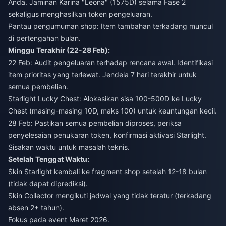
Anda. Jaminan Karina "Leona" (1575D) selama Fase 2
sekaligus menghasilkan token pengeluaran.
Pantau pengumuman shop: Item tambahan terkadang muncul
di pertengahan bulan.
Minggu Terakhir (22-28 Feb):
22 Feb: Audit pengeluaran terhadap rencana awal. Identifikasi
item prioritas yang terlewat. Jendela 7 hari terakhir untuk
semua pembelian.
Starlight Lucky Chest: Alokasikan sisa 100-500D ke Lucky
Chest (masing-masing 10D, maks 100) untuk keuntungan kecil.
28 Feb: Pastikan semua pembelian diproses, periksa
penyelesaian penukaran token, konfirmasi aktivasi Starlight.
Sisakan waktu untuk masalah teknis.
Setelah Tenggat Waktu:
Skin Starlight kembali ke fragment shop setelah 12-18 bulan
(tidak dapat diprediksi).
Skin Collector mengikuti jadwal yang tidak teratur (terkadang
absen 2+ tahun).
Fokus pada event Maret 2026.