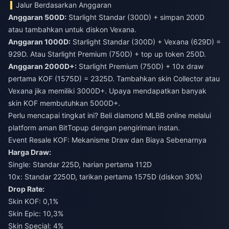
Jalur Berdasarkan Anggaran
Anggaran 500D:
Starlight Standar (300D) + simpan 200D
atau tambahkan untuk diskon Vexana.
Anggaran 1000D:
Starlight Standar (300D) + Vexana (629D) =
929D. Atau Starlight Premium (750D) + top up token 250D.
Anggaran 2000D+:
Starlight Premium (750D) + 10x draw
pertama KOF (1575D) = 2325D. Tambahkan skin Collector atau
Vexana jika memiliki 3000D+. Upaya mendapatkan banyak
skin KOF membutuhkan 5000D+.
Perlu mencapai tingkat ini?
Beli diamond MLBB online
melalui
platform aman BitTopup dengan pengiriman instan.
Event Resale KOF: Mekanisme Draw dan Biaya Sebenarnya
Harga Draw:
Single: Standar 225D, harian pertama 112D
10x: Standar 2250D, tarikan pertama 1575D (diskon 30%)
Drop Rate:
Skin KOF: 0,1%
Skin Epic: 10,3%
Skin Special: 4%