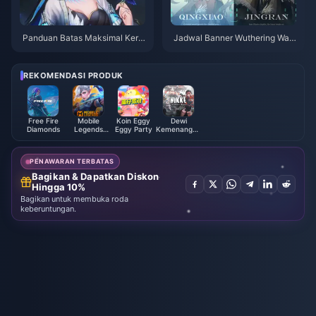
Panduan Batas Maksimal Keru
Jadwal Banner Wuthering Wav
sakan Yangyang Xuanling | Jul
es 3.6 | Juli 2026
i 2026
REKOMENDASI PRODUK
Free Fire
Mobile
Koin Eggy
Dewi
Diamonds
Legends
Eggy Party
Kemenangan
Bang Bang
NIKKE
PENAWARAN TERBATAS
Bagikan & Dapatkan Diskon
Hingga 10%
Bagikan untuk membuka roda
keberuntungan.