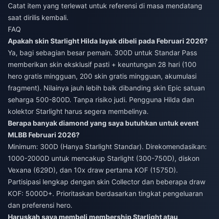
Catat item yang terlewat untuk referensi di masa mendatang
saat dirilis kembali.
FAQ
Apakah skin Starlight Hilda layak dibeli pada Februari 2026?
Ya, bagi sebagian besar pemain. 300D untuk Standar Pass
memberikan skin eksklusif pasti + keuntungan 28 hari (100
hero gratis mingguan, 200 skin gratis mingguan, akumulasi
fragment). Nilainya jauh lebih baik dibanding skin Epic satuan
seharga 500-800D. Tanpa risiko judi. Pengguna Hilda dan
kolektor Starlight harus segera membelinya.
Berapa banyak diamond yang saya butuhkan untuk event
MLBB Februari 2026?
Minimum: 300D (Hanya Starlight Standar). Direkomendasikan:
1000-2000D untuk mencakup Starlight (300-750D), diskon
Vexana (629D), dan 10x draw pertama KOF (1575D).
Partisipasi lengkap dengan skin Collector dan beberapa draw
KOF: 5000D+. Prioritaskan berdasarkan tingkat pengeluaran
dan preferensi hero.
Haruskah saya membeli membership Starlight atau