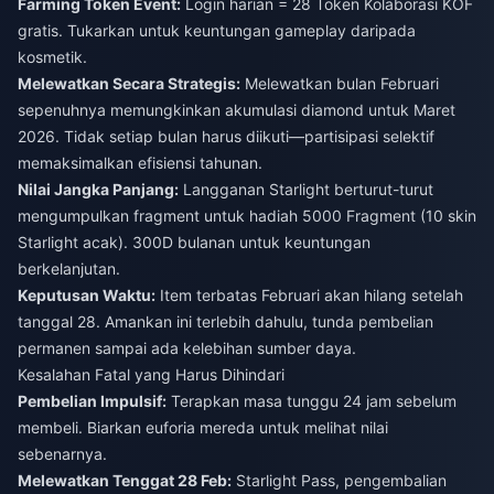
Farming Token Event:
Login harian = 28 Token Kolaborasi KOF
gratis. Tukarkan untuk keuntungan gameplay daripada
kosmetik.
Melewatkan Secara Strategis:
Melewatkan bulan Februari
sepenuhnya memungkinkan akumulasi diamond untuk Maret
2026. Tidak setiap bulan harus diikuti—partisipasi selektif
memaksimalkan efisiensi tahunan.
Nilai Jangka Panjang:
Langganan Starlight berturut-turut
mengumpulkan fragment untuk hadiah 5000 Fragment (10 skin
Starlight acak). 300D bulanan untuk keuntungan
berkelanjutan.
Keputusan Waktu:
Item terbatas Februari akan hilang setelah
tanggal 28. Amankan ini terlebih dahulu, tunda pembelian
permanen sampai ada kelebihan sumber daya.
Kesalahan Fatal yang Harus Dihindari
Pembelian Impulsif:
Terapkan masa tunggu 24 jam sebelum
membeli. Biarkan euforia mereda untuk melihat nilai
sebenarnya.
Melewatkan Tenggat 28 Feb:
Starlight Pass, pengembalian