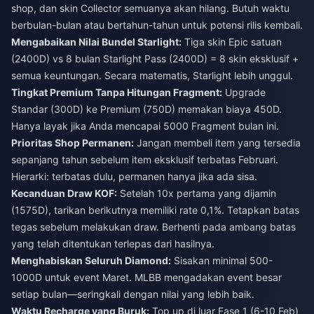
shop, dan skin Collector semuanya akan hilang. Butuh waktu
berbulan-bulan atau bertahun-tahun untuk potensi rilis kembali.
Mengabaikan Nilai Bundel Starlight:
Tiga skin Epic satuan
(2400D) vs 8 bulan Starlight Pass (2400D) = 8 skin eksklusif +
semua keuntungan. Secara matematis, Starlight lebih unggul.
Tingkat Premium Tanpa Hitungan Fragment:
Upgrade
Standar (300D) ke Premium (750D) memakan biaya 450D.
Hanya layak jika Anda mencapai 5000 Fragment bulan ini.
Prioritas Shop Permanen:
Jangan membeli item yang tersedia
sepanjang tahun sebelum item eksklusif terbatas Februari.
Hierarki: terbatas dulu, permanen hanya jika ada sisa.
Kecanduan Draw KOF:
Setelah 10x pertama yang dijamin
(1575D), tarikan berikutnya memiliki rate 0,1%. Tetapkan batas
tegas sebelum melakukan draw. Berhenti pada ambang batas
yang telah ditentukan terlepas dari hasilnya.
Menghabiskan Seluruh Diamond:
Sisakan minimal 500-
1000D untuk event Maret. MLBB mengadakan event besar
setiap bulan—seringkali dengan nilai yang lebih baik.
Waktu Recharge yang Buruk:
Top up di luar Fase 1 (6-10 Feb)