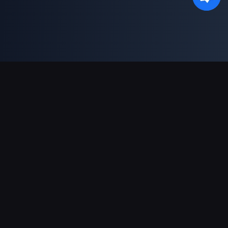
Dukungan Pembayaran
Mitra
Genshin Impact Wiki
Honkai: Star Rail WIKI
Zenless Zone Zero WIKI
PUBG Mobile WIKI
BitTopup News