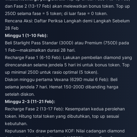
dan Fase 2 (13-17 Feb) akan melewatkan bonus token. Top up
250D selama fase = 5 token; di luar fase = 0 token.
Rencana Aksi: Daftar Periksa Langkah demi Langkah Sebelum
28 Feb
Minggu 1 (1-10 Feb):
Beli Starlight Pass Standar (300D) atau Premium (750D) pada
1 Feb—maksimalkan durasi 28 hari.
Recharge Fase 1 (6-10 Feb): Lakukan pembelian diamond yang
direncanakan selama jendela 5 hari ini untuk bonus token. Top
up minimal 250D untuk rasio optimal (5 token).
Diskon minggu pertama Vexana (629D mulai 6 Feb): Beli
selama jendela 7 hari. Hemat 150-200D dibanding harga
setelah diskon.
Minggu 2-3 (11-21 Feb):
Recharge Fase 2 (13-17 Feb): Kesempatan kedua perolehan
token. Hitung total token yang dibutuhkan, top up sesuai
kebutuhan.
Keputusan 10x draw pertama KOF: Nilai cadangan diamond