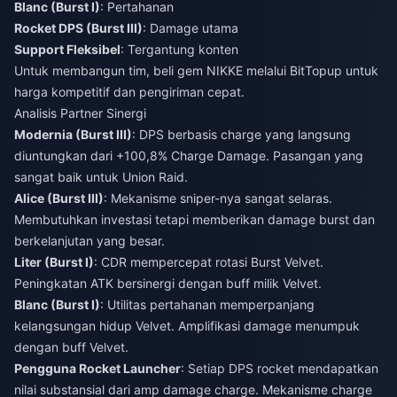
Blanc (Burst I)
: Pertahanan
Rocket DPS (Burst III)
: Damage utama
Support Fleksibel
: Tergantung konten
Untuk membangun tim,
beli gem NIKKE
melalui BitTopup untuk
harga kompetitif dan pengiriman cepat.
Analisis Partner Sinergi
Modernia (Burst III)
: DPS berbasis charge yang langsung
diuntungkan dari +100,8% Charge Damage. Pasangan yang
sangat baik untuk Union Raid.
Alice (Burst III)
: Mekanisme sniper-nya sangat selaras.
Membutuhkan investasi tetapi memberikan damage burst dan
berkelanjutan yang besar.
Liter (Burst I)
: CDR mempercepat rotasi Burst Velvet.
Peningkatan ATK bersinergi dengan buff milik Velvet.
Blanc (Burst I)
: Utilitas pertahanan memperpanjang
kelangsungan hidup Velvet. Amplifikasi damage menumpuk
dengan buff Velvet.
Pengguna Rocket Launcher
: Setiap DPS rocket mendapatkan
nilai substansial dari amp damage charge. Mekanisme charge