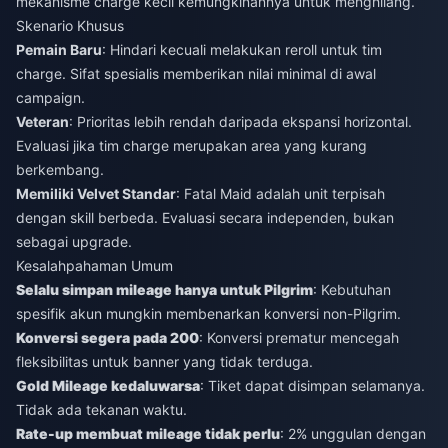
mekanisme charge kecil kemungkinannya untuk menghilang.
Skenario Khusus
Pemain Baru
: Hindari kecuali melakukan reroll untuk tim
charge. Sifat spesialis memberikan nilai minimal di awal
campaign.
Veteran
: Prioritas lebih rendah daripada ekspansi horizontal.
Evaluasi jika tim charge merupakan area yang kurang
berkembang.
Memiliki Velvet Standar
: Fatal Maid adalah unit terpisah
dengan skill berbeda. Evaluasi secara independen, bukan
sebagai upgrade.
Kesalahpahaman Umum
Selalu simpan mileage hanya untuk Pilgrim
: Kebutuhan
spesifik akun mungkin membenarkan konversi non-Pilgrim.
Konversi segera pada 200
: Konversi prematur mencegah
fleksibilitas untuk banner yang tidak terduga.
Gold Mileage kedaluwarsa
: Tiket dapat disimpan selamanya.
Tidak ada tekanan waktu.
Rate-up membuat mileage tidak perlu
: 2% unggulan dengan