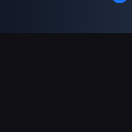
Dukungan Pembayaran
Mitra
Genshin Impact Wiki
Honkai: Star Rail WIKI
Zenless Zone Zero WIKI
PUBG Mobile WIKI
BitTopup News