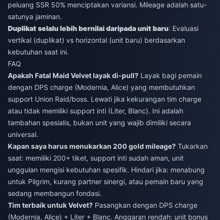
peluang SSR 50% menciptakan variansi. Mileage adalah satu-
satunya jaminan.
Duplikat selalu lebih bernilai daripada unit baru
: Evaluasi
vertikal (duplikat) vs horizontal (unit baru) berdasarkan
kebutuhan saat ini.
FAQ
Apakah Fatal Maid Velvet layak di-pull?
Layak bagi pemain
dengan DPS charge (Modernia, Alice) yang membutuhkan
support Union Raid/boss. Lewati jika kekurangan tim charge
atau tidak memiliki support inti (Liter, Blanc). Ini adalah
tambahan spesialis, bukan unit yang wajib dimiliki secara
universal.
Kapan saya harus menukarkan 200 gold mileage?
Tukarkan
saat: memiliki 200+ tiket, support inti sudah aman, unit
unggulan mengisi kebutuhan spesifik. Hindari jika: menabung
untuk Pilgrim, kurang partner sinergi, atau pemain baru yang
sedang membangun fondasi.
Tim terbaik untuk Velvet?
Pasangkan dengan DPS charge
(Modernia, Alice) + Liter + Blanc. Anggaran rendah: unit bonus