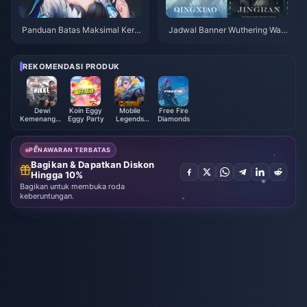
Panduan Batas Maksimal Keru
Jadwal Banner Wuthering Wav
sakan Yangyang Xuanling | Jul
es 3.6 | Juli 2026
i 2026
REKOMENDASI PRODUK
Dewi
Koin Eggy
Mobile
Free Fire
Kemenangan
Eggy Party
Legends
Diamonds
NIKKE
Bang Bang
PENAWARAN TERBATAS
Bagikan & Dapatkan Diskon
Hingga 10%
Bagikan untuk membuka roda
keberuntungan.