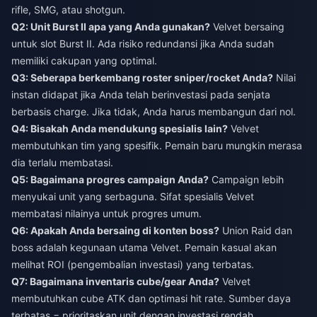
rifle, SMG, atau shotgun.
Q2: Unit Burst II apa yang Anda gunakan?
Velvet bersaing
untuk slot Burst II. Ada risiko redundansi jika Anda sudah
memiliki cakupan yang optimal.
Q3: Seberapa berkembang roster sniper/rocket Anda?
Nilai
instan didapat jika Anda telah berinvestasi pada senjata
berbasis charge. Jika tidak, Anda harus membangun dari nol.
Q4: Bisakah Anda mendukung spesialis lain?
Velvet
membutuhkan tim yang spesifik. Pemain baru mungkin merasa
dia terlalu membatasi.
Q5: Bagaimana progres campaign Anda?
Campaign lebih
menyukai unit yang serbaguna. Sifat spesialis Velvet
membatasi nilainya untuk progres umum.
Q6: Apakah Anda bersaing di konten boss?
Union Raid dan
boss adalah kegunaan utama Velvet. Pemain kasual akan
melihat ROI (pengembalian investasi) yang terbatas.
Q7: Bagaimana inventaris cube/gear Anda?
Velvet
membutuhkan cube ATK dan optimasi hit rate. Sumber daya
terbatas = prioritaskan unit dengan investasi rendah.