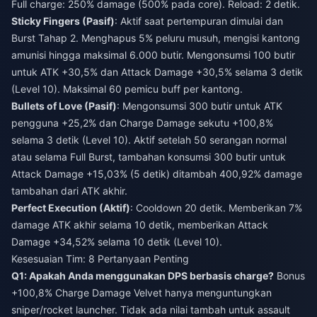
Full charge: 250% damage (500% pada core). Reload: 2 detik.
Sticky Fingers (Pasif)
: Aktif saat pertempuran dimulai dan
Burst Tahap 2. Menghapus 5% peluru musuh, mengisi kantong
amunisi hingga maksimal 6.000 butir. Mengonsumsi 100 butir
untuk ATK +30,5% dan Attack Damage +30,5% selama 3 detik
(Level 10). Maksimal 60 pemicu buff per kantong.
Bullets of Love (Pasif)
: Mengonsumsi 300 butir untuk ATK
pengguna +25,2% dan Charge Damage sekutu +100,8%
selama 3 detik (Level 10). Aktif setelah 50 serangan normal
atau selama Full Burst, tambahan konsumsi 300 butir untuk
Attack Damage +15,03% (5 detik) ditambah 400,92% damage
tambahan dari ATK akhir.
Perfect Execution (Aktif)
: Cooldown 20 detik. Memberikan 7%
damage ATK akhir selama 10 detik, memberikan Attack
Damage +34,52% selama 10 detik (Level 10).
Kesesuaian Tim: 8 Pertanyaan Penting
Q1: Apakah Anda menggunakan DPS berbasis charge?
Bonus
+100,8% Charge Damage Velvet hanya menguntungkan
sniper/rocket launcher. Tidak ada nilai tambah untuk assault