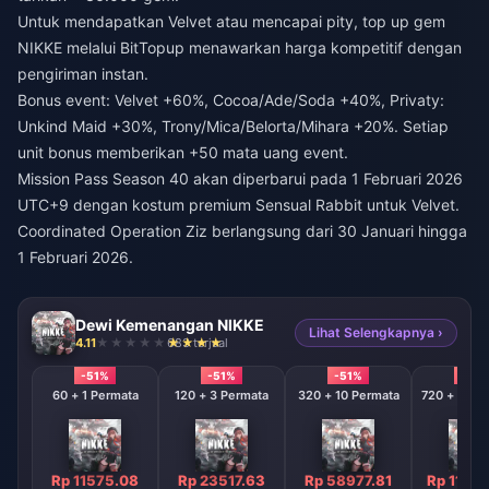
Untuk mendapatkan Velvet atau mencapai pity,
top up gem
NIKKE
melalui BitTopup menawarkan harga kompetitif dengan
pengiriman instan.
Bonus event: Velvet +60%, Cocoa/Ade/Soda +40%, Privaty:
Unkind Maid +30%, Trony/Mica/Belorta/Mihara +20%. Setiap
unit bonus memberikan +50 mata uang event.
Mission Pass Season 40 akan diperbarui pada 1 Februari 2026
UTC+9 dengan kostum premium Sensual Rabbit untuk Velvet.
Coordinated Operation Ziz berlangsung dari 30 Januari hingga
1 Februari 2026.
Dewi Kemenangan NIKKE
Lihat Selengkapnya ›
4.11
683 terjual
-51%
-51%
-51%
-51%
60 + 1 Permata
120 + 3 Permata
320 + 10 Permata
720 + 120 
Rp 11575.08
Rp 23517.63
Rp 58977.81
Rp 1183