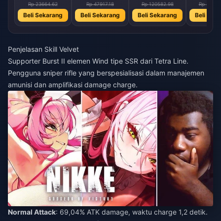
Rp 23664.62
Rp 47917.18
Rp 120582.98
Rp 24140
Beli Sekarang
Beli Sekarang
Beli Sekarang
Beli Sek
Penjelasan Skill Velvet
Supporter Burst II elemen Wind tipe SSR dari Tetra Line.
Pengguna sniper rifle yang berspesialisasi dalam manajemen
amunisi dan amplifikasi damage charge.
Normal Attack
: 69,04% ATK damage, waktu charge 1,2 detik.