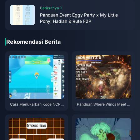
Berikutnya
Panduan Event Eggy Party x My Little
Pony: Hadiah & Rute F2P
Rekomendasi Berita
Cara Menukarkan Kode NCRC
Panduan Where Winds Meet 2.
KYT8EF untuk Eggy Coins Grat
0 Hidden Mountain | Juli 2026
is (Agu 2026)