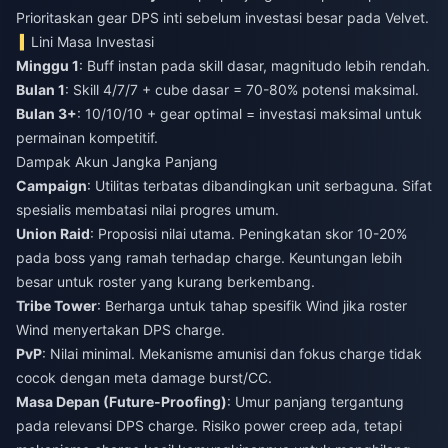
Prioritaskan gear DPS inti sebelum investasi besar pada Velvet.
Lini Masa Investasi
Minggu 1
: Buff instan pada skill dasar, magnitudo lebih rendah.
Bulan 1
: Skill 4/7/7 + cube dasar = 70-80% potensi maksimal.
Bulan 3+
: 10/10/10 + gear optimal = investasi maksimal untuk
permainan kompetitif.
Dampak Akun Jangka Panjang
Campaign
: Utilitas terbatas dibandingkan unit serbaguna. Sifat
spesialis membatasi nilai progres umum.
Union Raid
: Proposisi nilai utama. Peningkatan skor 10-20%
pada boss yang ramah terhadap charge. Keuntungan lebih
besar untuk roster yang kurang berkembang.
Tribe Tower
: Berharga untuk tahap spesifik Wind jika roster
Wind menyertakan DPS charge.
PvP
: Nilai minimal. Mekanisme amunisi dan fokus charge tidak
cocok dengan meta damage burst/CC.
Masa Depan (Future-Proofing)
: Umur panjang tergantung
pada relevansi DPS charge. Risiko power creep ada, tetapi