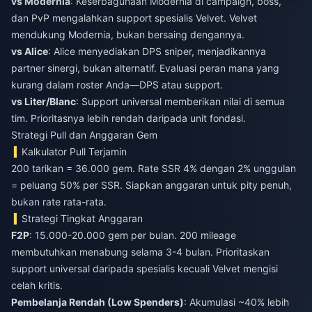
vs Modernia
: Keserbagunaan Modernia di campaign, boss,
dan PvP mengalahkan support spesialis Velvet. Velvet
mendukung Modernia, bukan bersaing dengannya.
vs Alice
: Alice menyediakan DPS sniper, menjadikannya
partner sinergi, bukan alternatif. Evaluasi peran mana yang
kurang dalam roster Anda—DPS atau support.
vs Liter/Blanc
: Support universal memberikan nilai di semua
tim. Prioritasnya lebih rendah daripada unit fondasi.
Strategi Pull dan Anggaran Gem
Kalkulator Pull Terjamin
200 tarikan = 36.000 gem. Rate SSR 4% dengan 2% unggulan
= peluang 50% per SSR. Siapkan anggaran untuk pity penuh,
bukan rate rata-rata.
Strategi Tingkat Anggaran
F2P
: 15.000-20.000 gem per bulan. 200 mileage
membutuhkan menabung selama 3-4 bulan. Prioritaskan
support universal daripada spesialis kecuali Velvet mengisi
celah kritis.
Pembelanja Rendah (Low Spenders)
: Akumulasi ~40% lebih