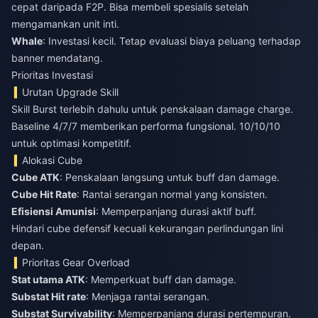
cepat daripada F2P. Bisa membeli spesialis setelah
mengamankan unit inti.
Whale
: Investasi kecil. Tetap evaluasi biaya peluang terhadap
banner mendatang.
Prioritas Investasi
Urutan Upgrade Skill
Skill Burst terlebih dahulu untuk penskalaan damage charge.
Baseline 4/7/7 memberikan performa fungsional. 10/10/10
untuk optimasi kompetitif.
Alokasi Cube
Cube ATK
: Penskalaan langsung untuk buff dan damage.
Cube Hit Rate
: Rantai serangan normal yang konsisten.
Efisiensi Amunisi
: Memperpanjang durasi aktif buff.
Hindari cube defensif kecuali kekurangan perlindungan lini
depan.
Prioritas Gear Overload
Stat utama ATK
: Memperkuat buff dan damage.
Substat Hit rate
: Menjaga rantai serangan.
Substat Survivability
: Memperpanjang durasi pertempuran.