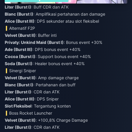
Liter (Burst I)
: Buff CDR dan ATK
Blanc (Burst I)
: Amplifikasi pertahanan dan damage
Alice (Burst III)
: DPS sekunder atau slot fleksibel
Alternatif F2P
Velvet (Burst II)
: Buffer inti
Privaty: Unkind Maid (Burst I)
: Bonus event +30%
Ade (Burst III)
: DPS bonus event +40%
Cocoa (Burst I)
: Support bonus event +40%
Soda (Burst I)
: Healer bonus event +40%
Sinergi Sniper
Velvet (Burst II)
: Amp damage charge
Blanc (Burst I)
: Pertahanan dan buff
Liter (Burst I)
: CDR dan ATK
Alice (Burst III)
: DPS Sniper
Slot Fleksibel
: Tergantung konten
Boss Rocket Launcher
Velvet (Burst II)
: +100,8% Charge Damage
Liter (Burst I)
: CDR dan ATK