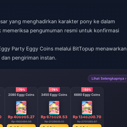
sar yang menghadirkan karakter pony ke dalam
tuk memeriksa pengumuman resmi untuk konfirmasi
Eggy Party Eggy Coins
melalui BitTopup menawarkan
 dan pengiriman instan.
Lihat Selengkapnya ›
-79%
-78%
-50%
s
2080 Eggy Coins
3450 Eggy Coins
6880 Eggy Coins
0
Rp 406965.27
Rp 675029.53
Rp 1346200.70
Rp 1902484.56
Rp 3128635.10
Rp 2701385.87