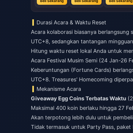
Beli Sekarang
Beli Sekarang
Beli Sekarang
Durasi Acara & Waktu Reset
Acara kolaborasi biasanya berlangsung se
UTC+8, sedangkan tantangan mingguan d
Hitung waktu reset lokal Anda untuk me
Acara Festival Musim Semi (24 Jan-26 Fe
Keberuntungan (Fortune Cards) berlangs
UTC+8. Treasures' Homecoming diperpan
Mekanisme Acara
Giveaway Egg Coins Terbatas Waktu
(2
Maksimal 400 koin berlaku hingga 27 F
Akan terpotong lebih dulu untuk pembeli
Tidak termasuk untuk Party Pass, paket H