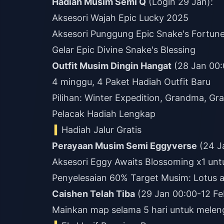
Hadiah Musim Semi Q
(Login 29 Jan):
Aksesori Wajah Epic Lucky 2025
Aksesori Punggung Epic Snake's Fortun
Gelar Epic Divine Snake's Blessing
Outfit Musim Dingin Hangat
(28 Jan 00:
4 minggu, 4 Paket Hadiah Outfit Baru
Pilihan: Winter Expedition, Grandma, G
Pelacak Hadiah Lengkap
Hadiah Jalur Gratis
Perayaan Musim Semi Eggyverse
(24 J
Aksesori Eggy Awaits Blossoming x1 unt
Penyelesaian 60% Target Musim: Lotus 
Caishen Telah Tiba
(29 Jan 00:00-12 Fe
Mainkan map selama 5 hari untuk meleng