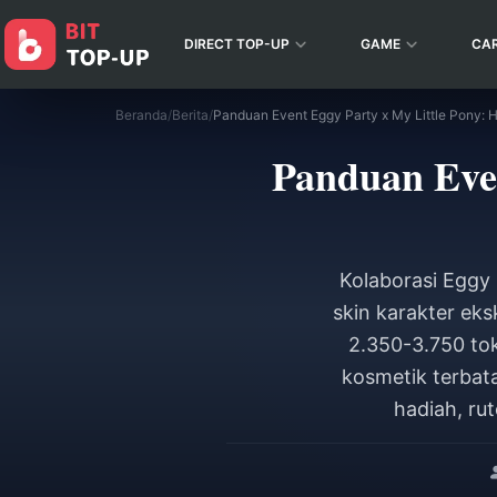
DIRECT TOP-UP
GAME
CA
Beranda
/
Berita
/
Panduan Event Eggy Party x My Little Pony: 
Panduan Even
Kolaborasi Eggy
skin karakter ek
2.350-3.750 tok
kosmetik terbat
hadiah, ru