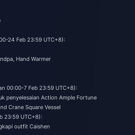
e
00-24 Feb 23:59 UTC+8):
randpa, Hand Warmer
an 00:00-7 Feb 23:59 UTC+8):
uk penyelesaian Action Ample Fortune
and Crane Square Vessel
b 23:59 UTC+8):
kapi outfit Caishen