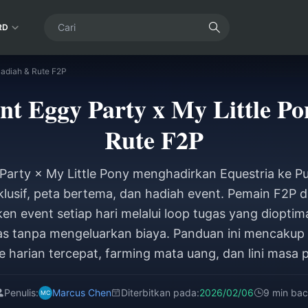
RD
Hadiah & Rute F2P
t Eggy Party x My Little P
Rute F2P
 Party × My Little Pony menghadirkan Equestria ke P
sklusif, peta bertema, dan hadiah event. Pemain F2P
en event setiap hari melalui loop tugas yang diopt
as tanpa mengeluarkan biaya. Panduan ini mencakup
te harian tercepat, farming mata uang, dan lini masa 
Penulis:
Marcus Chen
Diterbitkan pada:
2026/02/06
9 min ba