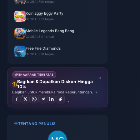
GLOBAL
790 terjual
Koin Eggy Eggy Party
GLOBAL
953 terjual
Mobile Legends Bang Bang
GLOBAL
611 terjual
Free Fire Diamonds
GLOBAL
858 terjual
PENAWARAN TERBATAS
Bagikan & Dapatkan Diskon Hingga
10%
Bagikan untuk membuka roda keberuntungan.
TENTANG PENULIS