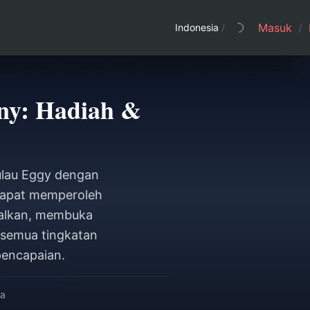
Masuk
/
Indonesia
/
ony: Hadiah &
ulau Eggy dengan
 dapat memperoleh
imalkan, membuka
 semua tingkatan
pencapaian.
ca