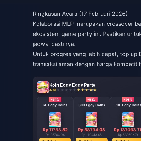
Ringkasan Acara (17 Februari 2026)
Kolaborasi MLP merupakan crossover be
ekosistem game party ini. Pastikan un
jadwal pastinya.
Untuk progres yang lebih cepat,
top up 
transaksi aman dengan harga kompetitif
Koin Eggy Eggy Party
4.81
953 terjual
-54%
-51%
-74%
60 Eggy Coins
300 Eggy Coins
700 Eggy Coin
Rp 11758.82
Rp 58794.08
Rp 137063.7
Rp 25704.04
Rp 119443.85
Rp 532692.74