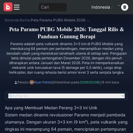
Cari
Indonesia
/
Beranda
/
Berita
/
Peta Paramo PUBG Mobile 2026: Tanggal Rilis & Panduan Gunung Berapi
Peta Paramo PUBG Mobile 2026: Tanggal Rilis &
Panduan Gunung Berapi
Paramo adalah peta vulkanik dinamis 3x3 km di PUBG Mobile yang
mendukung 64 pemain per pertandingan, menampilkan medan yang
berubah-ubah yang merelokasi landmark utama di setiap sesi. Pengujian
beta dimulai pada pertengahan Desember 2026, dengan rilis penuh
diharapkan antara Januari dan Maret 2026. Peta ini memperkenalkan
mekanik unik kerusakan lava (5 damage per 0,5 detik), cargo drop
helikopter, dan ruang rahasia berisi armor level 3 serta senjata langka.
Penulis:
Ryan Patel
Diterbitkan pada:
2026/02/08
9 min baca
Daftar Isi
Apa yang Membuat Medan Perang 3x3 Ini Unik
Sistem medan dinamis revolusioner Paramo menjadi pembeda
utamanya. Dengan ukuran 3x3 km (9 km²), peta vulkanik yang
ringkas ini menampung 64 pemain, menciptakan pertempuran