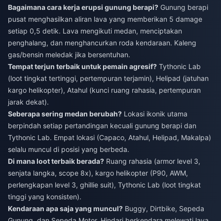
Bagaimana cara kerja erupsi gunung berapi?
Gunung berapi
pusat menghasilkan aliran lava yang memberikan 5 damage
setiap 0,5 detik. Lava mengikuti medan, menciptakan
penghalang, dan menghancurkan roda kendaraan. Kaleng
gas/bensin meledak jika bersentuhan.
Tempat terjun terbaik untuk pemain agresif?
Tythonic Lab
(loot tingkat tertinggi, pertempuran terjamin), Helipad (jatuhan
kargo helikopter), Atahul (kunci ruang rahasia, pertempuran
jarak dekat).
Seberapa sering medan berubah?
Lokasi ikonik utama
berpindah setiap pertandingan kecuali gunung berapi dan
Tythonic Lab. Empat lokasi (Capaco, Atahul, Helipad, Makalpa)
selalu muncul di posisi yang berbeda.
Di mana loot terbaik berada?
Ruang rahasia (armor level 3,
senjata langka, scope 8x), kargo helikopter (P90, AWM,
perlengkapan level 3, ghillie suit), Tythonic Lab (loot tingkat
tinggi yang konsisten).
Kendaraan apa saja yang muncul?
Buggy, Dirtbike, Sepeda
Gunung, dan Sepeda Motor. Hindari berkendara melewati lava