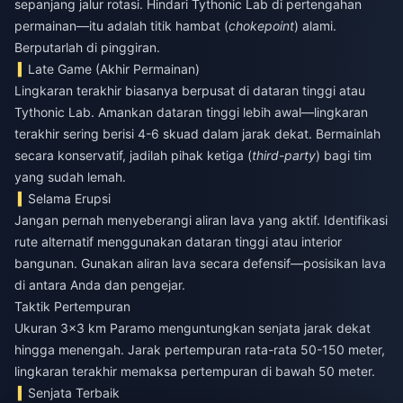
sepanjang jalur rotasi. Hindari Tythonic Lab di pertengahan
permainan—itu adalah titik hambat (
chokepoint
) alami.
Berputarlah di pinggiran.
Late Game (Akhir Permainan)
Lingkaran terakhir biasanya berpusat di dataran tinggi atau
Tythonic Lab. Amankan dataran tinggi lebih awal—lingkaran
terakhir sering berisi 4-6 skuad dalam jarak dekat. Bermainlah
secara konservatif, jadilah pihak ketiga (
third-party
) bagi tim
yang sudah lemah.
Selama Erupsi
Jangan pernah menyeberangi aliran lava yang aktif. Identifikasi
rute alternatif menggunakan dataran tinggi atau interior
bangunan. Gunakan aliran lava secara defensif—posisikan lava
di antara Anda dan pengejar.
Taktik Pertempuran
Ukuran 3x3 km Paramo menguntungkan senjata jarak dekat
hingga menengah. Jarak pertempuran rata-rata 50-150 meter,
lingkaran terakhir memaksa pertempuran di bawah 50 meter.
Senjata Terbaik