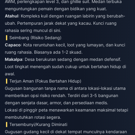
AWM, perlengkapan level 3, dan ghillie suit. Medan terbuka
menguntungkan pemain dengan bidikan yang kuat.
Atahul
: Kompleks kuil dengan ruangan labirin yang berubah-
ubah. Pertempuran jarak dekat yang kacau. Kunci ruang
rahasia sering muncul di sini.
Seimbang (Risiko Sedang)
Capaco
: Kota reruntuhan kecil, loot yang lumayan, dan kunci
ruang rahasia. Biasanya ada 1-2 skuad.
Makalpa
: Desa berukuran sedang dengan medan defensif.
Loot tingkat menengah sudah cukup untuk bertahan hidup di
awal.
Terjun Aman (Fokus Bertahan Hidup)
Gugusan bangunan tanpa nama di antara lokasi-lokasi utama
memberikan opsi risiko rendah. Terdiri dari 3-5 bangunan
dengan senjata dasar, armor, dan persediaan medis.
Lokasi di pinggir peta menawarkan keamanan maksimal tetapi
membutuhkan rotasi segera.
Tersembunyi/Kurang Diminati
Gugusan gudang kecil di dekat tempat munculnya kendaraan