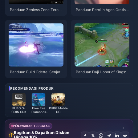
Panduan Zenless Zone Zero O
Panduan Pemilih Agen Gratis Z
peration Bagel | Agustus 2026
ZZ 3.1 | Agustus 2026
Panduan Build Odette: Senjata,
Panduan Daji Honor of Kings: 1
Artefak & Tim Terbaik | Agustu
0 Trik Teratas | Agustus 2026
s 2026
REKOMENDASI PRODUK
PUBG G-
Free Fire
PUBG Mobile
COIN CDK
Diamonds
UC
(LATAM)
PENAWARAN TERBATAS
Bagikan & Dapatkan Diskon
Hingga 10%