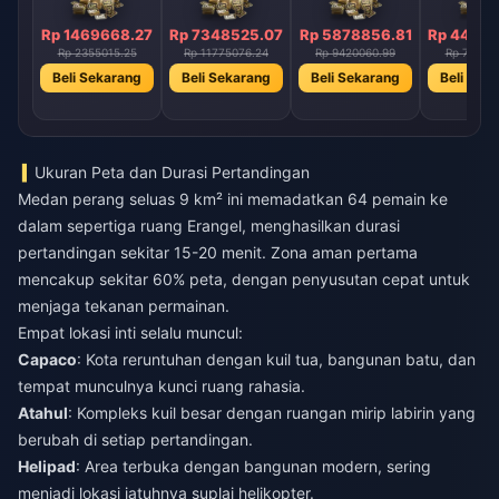
Rp 1469668.27
Rp 7348525.07
Rp 5878856.81
Rp 44091
Rp 2355015.25
Rp 11775076.24
Rp 9420060.99
Rp 70650
Beli Sekarang
Beli Sekarang
Beli Sekarang
Beli Sek
Ukuran Peta dan Durasi Pertandingan
Medan perang seluas 9 km² ini memadatkan 64 pemain ke
dalam sepertiga ruang Erangel, menghasilkan durasi
pertandingan sekitar 15-20 menit. Zona aman pertama
mencakup sekitar 60% peta, dengan penyusutan cepat untuk
menjaga tekanan permainan.
Empat lokasi inti selalu muncul:
Capaco
: Kota reruntuhan dengan kuil tua, bangunan batu, dan
tempat munculnya kunci ruang rahasia.
Atahul
: Kompleks kuil besar dengan ruangan mirip labirin yang
berubah di setiap pertandingan.
Helipad
: Area terbuka dengan bangunan modern, sering
menjadi lokasi jatuhnya suplai helikopter.