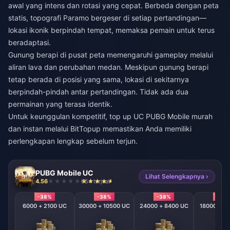
awal yang intens dan rotasi yang cepat. Berbeda dengan peta
statis, topografi Paramo bergeser di setiap pertandingan—
lokasi ikonik berpindah tempat, memaksa pemain untuk terus
beradaptasi.
Gunung berapi di pusat peta memengaruhi gameplay melalui
aliran lava dan perubahan medan. Meskipun gunung berapi
tetap berada di posisi yang sama, lokasi di sekitarnya
berpindah-pindah antar pertandingan. Tidak ada dua
permainan yang terasa identik.
Untuk keunggulan kompetitif,
top up UC PUBG Mobile murah
dan instan
melalui BitTopup memastikan Anda memiliki
perlengkapan lengkap sebelum terjun.
PUBG Mobile UC
Lihat Selengkapnya ›
4.56
654 terjual
-38%
-38%
-38%
-38
6000 + 2100 UC
30000 + 10500 UC
24000 + 8400 UC
18000 + 6