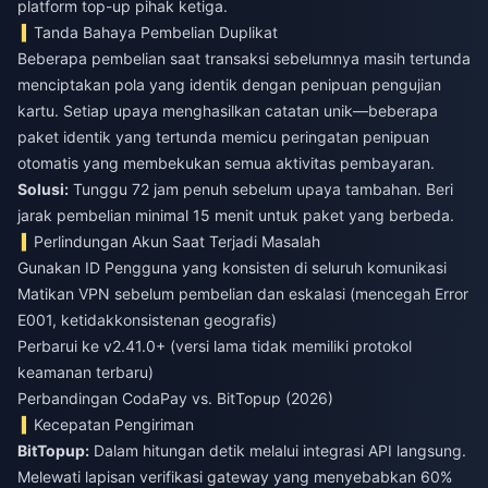
platform top-up pihak ketiga.
Tanda Bahaya Pembelian Duplikat
Beberapa pembelian saat transaksi sebelumnya masih tertunda
menciptakan pola yang identik dengan penipuan pengujian
kartu. Setiap upaya menghasilkan catatan unik—beberapa
paket identik yang tertunda memicu peringatan penipuan
otomatis yang membekukan semua aktivitas pembayaran.
Solusi:
Tunggu 72 jam penuh sebelum upaya tambahan. Beri
jarak pembelian minimal 15 menit untuk paket yang berbeda.
Perlindungan Akun Saat Terjadi Masalah
Gunakan ID Pengguna yang konsisten di seluruh komunikasi
Matikan VPN sebelum pembelian dan eskalasi (mencegah Error
E001, ketidakkonsistenan geografis)
Perbarui ke v2.41.0+ (versi lama tidak memiliki protokol
keamanan terbaru)
Perbandingan CodaPay vs. BitTopup (2026)
Kecepatan Pengiriman
BitTopup:
Dalam hitungan detik melalui integrasi API langsung.
Melewati lapisan verifikasi gateway yang menyebabkan 60%