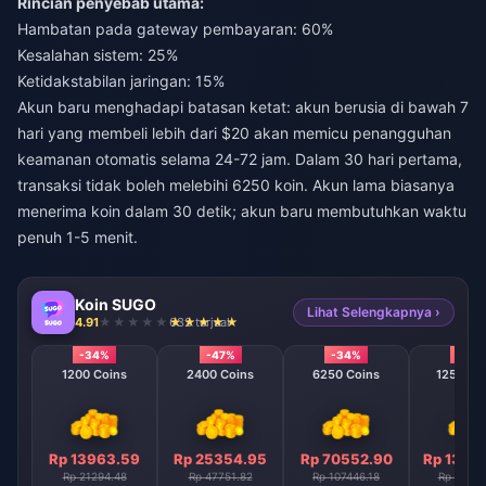
Rincian penyebab utama:
Hambatan pada gateway pembayaran: 60%
Kesalahan sistem: 25%
Ketidakstabilan jaringan: 15%
Akun baru menghadapi batasan ketat: akun berusia di bawah 7
hari yang membeli lebih dari $20 akan memicu penangguhan
keamanan otomatis selama 24-72 jam. Dalam 30 hari pertama,
transaksi tidak boleh melebihi 6250 koin. Akun lama biasanya
menerima koin dalam 30 detik; akun baru membutuhkan waktu
penuh 1-5 menit.
Koin SUGO
Lihat Selengkapnya ›
4.91
632 terjual
-34%
-47%
-34%
-40
1200 Coins
2400 Coins
6250 Coins
12500 C
Rp 13963.59
Rp 25354.95
Rp 70552.90
Rp 1300
Rp 21294.48
Rp 47751.82
Rp 107446.18
Rp 21516