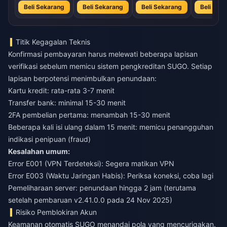
Beli Sekarang
Beli Sekarang
Beli Sekarang
Beli Sek
Titik Kegagalan Teknis
Konfirmasi pembayaran harus melewati beberapa lapisan
verifikasi sebelum memicu sistem pengkreditan SUGO. Setiap
lapisan berpotensi menimbulkan penundaan:
Kartu kredit: rata-rata 3-7 menit
Transfer bank: minimal 15-30 menit
2FA pembelian pertama: menambah 15-30 menit
Beberapa kali isi ulang dalam 15 menit: memicu penangguhan
indikasi penipuan (fraud)
Kesalahan umum:
Error E001 (VPN Terdeteksi): Segera matikan VPN
Error E003 (Waktu Jaringan Habis): Periksa koneksi, coba lagi
Pemeliharaan server: penundaan hingga 2 jam (terutama
setelah pembaruan v2.41.0.0 pada 24 Nov 2025)
Risiko Pemblokiran Akun
Keamanan otomatis SUGO menandai pola yang mencurigakan.