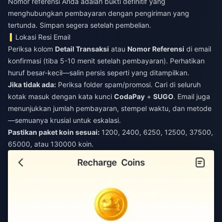
Nomor referensi Anda adalah bukti definitif yang
menghubungkan pembayaran dengan pengiriman yang
tertunda. Simpan segera setelah pembelian.
Lokasi Resi Email
Periksa kolom
Detail Transaksi
atau
Nomor Referensi
di email
konfirmasi (tiba 5-10 menit setelah pembayaran). Perhatikan
huruf besar-kecil—salin persis seperti yang ditampilkan.
Jika tidak ada:
Periksa folder spam/promosi. Cari di seluruh
kotak masuk dengan kata kunci
CodaPay
+
SUGO
. Email juga
menunjukkan jumlah pembayaran, stempel waktu, dan metode
—semuanya krusial untuk eskalasi.
Pastikan paket koin sesuai:
1200, 2400, 6250, 12500, 37500,
65000, atau 130000 koin.