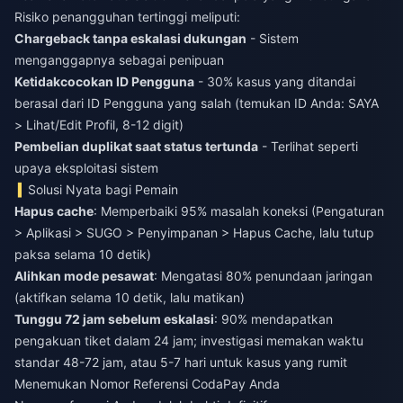
Risiko penangguhan tertinggi meliputi:
Chargeback tanpa eskalasi dukungan
- Sistem
menganggapnya sebagai penipuan
Ketidakcocokan ID Pengguna
- 30% kasus yang ditandai
berasal dari ID Pengguna yang salah (temukan ID Anda: SAYA
> Lihat/Edit Profil, 8-12 digit)
Pembelian duplikat saat status tertunda
- Terlihat seperti
upaya eksploitasi sistem
Solusi Nyata bagi Pemain
Hapus cache
: Memperbaiki 95% masalah koneksi (Pengaturan
> Aplikasi > SUGO > Penyimpanan > Hapus Cache, lalu tutup
paksa selama 10 detik)
Alihkan mode pesawat
: Mengatasi 80% penundaan jaringan
(aktifkan selama 10 detik, lalu matikan)
Tunggu 72 jam sebelum eskalasi
: 90% mendapatkan
pengakuan tiket dalam 24 jam; investigasi memakan waktu
standar 48-72 jam, atau 5-7 hari untuk kasus yang rumit
Menemukan Nomor Referensi CodaPay Anda