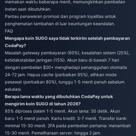
memakan waktu beberapa menit, memungkinkan pembelian
instan saat dibutuhkan.
Pantau penawaran promosi dan program loyalitas untuk
penghematan tambahan di luar keuntungan keandalan.
FAQ
Mengapa koin SUGO saya tidak terkirim setelah pembayaran
CodaPay?
Masalah gateway pembayaran (60%), kesalahan sistem (25%),
ketidakstabilan jaringan (15%). Akun baru di bawah 7 hari
dengan pembelian $20+ menghadapi penangguhan otomatis
24-72 jam. Hapus cache (perbaikan 95%), alihkan mode
pesawat (perbaikan 80%), tunggu 1-5 menit penuh sebelum
eskalasi.
Berapa lama waktu yang dibutuhkan CodaPay untuk
mengirim koin SUGO di tahun 2026?
85% diproses dalam 1-5 menit. Akun lama: 30 detik. Akun
baru: 1-5 menit penuh. Kartu kredit: 3-7 menit. Transfer bank:
minimal 15-30 menit. 2FA pada pembelian pertama: menambah
15-30 menit. Pemeliharaan server: hingga 2 jam.