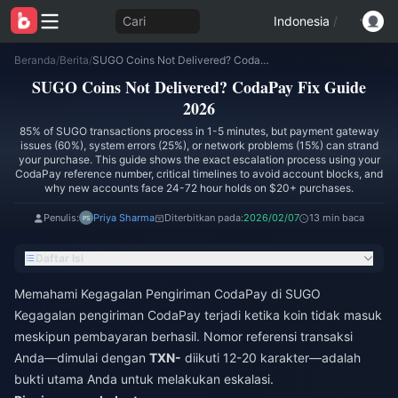
Cari
Indonesia
/
Beranda
/
Berita
/
SUGO Coins Not Delivered? CodaPay Fix Guide 2026
SUGO Coins Not Delivered? CodaPay Fix Guide
2026
85% of SUGO transactions process in 1-5 minutes, but payment gateway
issues (60%), system errors (25%), or network problems (15%) can strand
your purchase. This guide shows the exact escalation process using your
CodaPay reference number, critical timelines to avoid account blocks, and
why new accounts face 24-72 hour holds on $20+ purchases.
Penulis:
Priya Sharma
Diterbitkan pada:
2026/02/07
13 min baca
Daftar Isi
Memahami Kegagalan Pengiriman CodaPay di SUGO
Kegagalan pengiriman CodaPay terjadi ketika koin tidak masuk
meskipun pembayaran berhasil. Nomor referensi transaksi
Anda—dimulai dengan
TXN-
diikuti 12-20 karakter—adalah
bukti utama Anda untuk melakukan eskalasi.