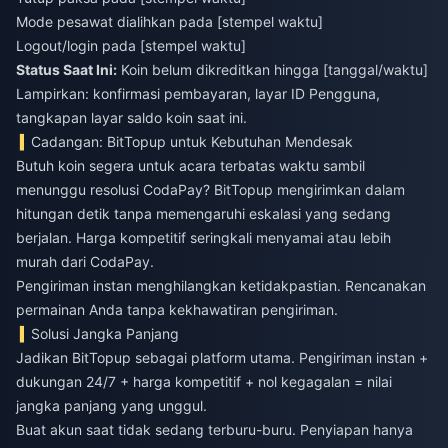
Mode pesawat dialihkan pada [stempel waktu]
Logout/login pada [stempel waktu]
Status Saat Ini:
Koin belum dikreditkan hingga [tanggal/waktu]
Lampirkan: konfirmasi pembayaran, layar ID Pengguna,
tangkapan layar saldo koin saat ini.
Cadangan: BitTopup untuk Kebutuhan Mendesak
Butuh koin segera untuk acara terbatas waktu sambil
menunggu resolusi CodaPay? BitTopup mengirimkan dalam
hitungan detik tanpa memengaruhi eskalasi yang sedang
berjalan. Harga kompetitif seringkali menyamai atau lebih
murah dari CodaPay.
Pengiriman instan menghilangkan ketidakpastian. Rencanakan
permainan Anda tanpa kekhawatiran pengiriman.
Solusi Jangka Panjang
Jadikan BitTopup sebagai platform utama. Pengiriman instan +
dukungan 24/7 + harga kompetitif + nol kegagalan = nilai
jangka panjang yang unggul.
Buat akun saat tidak sedang terburu-buru. Penyiapan hanya