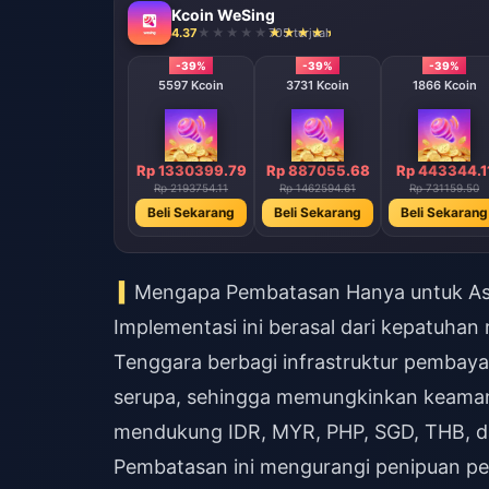
Kcoin WeSing
4.37
705 terjual
-39%
-39%
-39%
5597 Kcoin
3731 Kcoin
1866 Kcoin
Rp 1330399.79
Rp 887055.68
Rp 443344.1
Rp 2193754.11
Rp 1462594.61
Rp 731159.50
Beli Sekarang
Beli Sekarang
Beli Sekarang
Mengapa Pembatasan Hanya untuk As
Implementasi ini berasal dari kepatuhan 
Tenggara berbagi infrastruktur pembaya
serupa, sehingga memungkinkan keamanan
mendukung IDR, MYR, PHP, SGD, THB, da
Pembatasan ini mengurangi penipuan pe