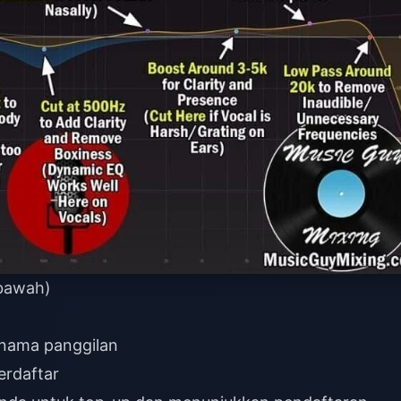
 bawah)
 nama panggilan
erdaftar