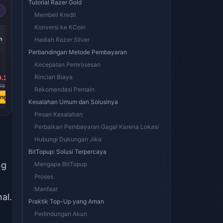
Tutorial Razer Gold
Membeli Kredit
Konversi ke KCoin
-39%
-39%
-39%
n
2062 Kcoin
1031 Kcoin
515 Kcoin
Hadiah Razer Silver
Perbandingan Metode Pembayaran
Kecepatan Pemrosesan
Rincian Biaya
9.30
Rp 509119.99
Rp 254651.86
Rp 127325.93
16
Rp 838495.45
Rp 419403.90
Rp 209435.54
Rekomendasi Pemain
ang
Beli Sekarang
Beli Sekarang
Beli Sekarang
Kesalahan Umum dan Solusinya
Pesan Kesalahan
Perbaikan Pembayaran Gagal Karena Lokasi
Hubungi Dukungan Jika
BitTopup: Solusi Terpercaya
ng
Mengapa BitTopup
Proses
Manfaat
al.
Praktik Top-Up yang Aman
Perlindungan Akun