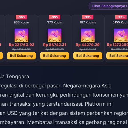
Lihat Selengkapnya ›
-39%
-39%
-39%
-39%
933 Kcoin
373 Kcoin
187 Kcoins
5155 Kcoi
1
Rp 221763.92
Rp 88742.31
Rp 44279.29
Rp 127325
Rp 365717.55
Rp 146287.02
Rp 73161.88
Rp 2096413.
Beli Sekarang
Beli Sekarang
Beli Sekarang
Beli Sekar
ia Tenggara
regulasi di berbagai pasar. Negara-negara Asia
ran digital dan kerangka perlindungan konsumen ya
 transaksi yang terstandarisasi. Platform ini
n USD yang terikat dengan sistem perbankan region
mbayaran. Membatasi transaksi ke gerbang regional