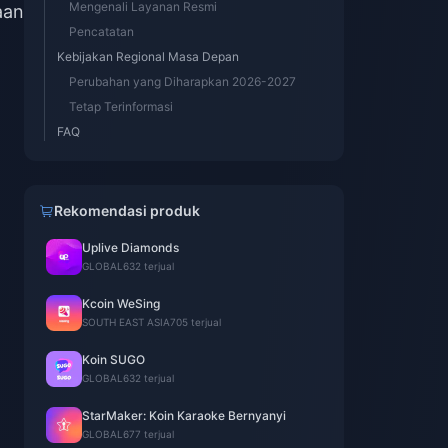
Mengenali Layanan Resmi
aan
Pencatatan
Kebijakan Regional Masa Depan
Perubahan yang Diharapkan 2026-2027
Tetap Terinformasi
FAQ
Rekomendasi produk
Uplive Diamonds
GLOBAL
632 terjual
1
Kcoin WeSing
SOUTH EAST ASIA
705 terjual
Koin SUGO
GLOBAL
632 terjual
StarMaker: Koin Karaoke Bernyanyi
GLOBAL
677 terjual