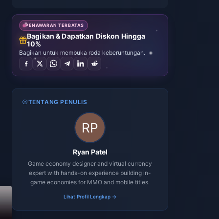
PENAWARAN TERBATAS
Bagikan & Dapatkan Diskon Hingga
10%
Bagikan untuk membuka roda keberuntungan.
TENTANG PENULIS
Ryan Patel
Game economy designer and virtual currency
expert with hands-on experience building in-
game economies for MMO and mobile titles.
Lihat Profil Lengkap →