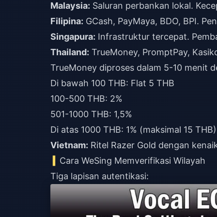
Malaysia:
Saluran perbankan lokal. Kec
Filipina:
GCash, PayMaya, BDO, BPI. Peng
Singapura:
Infrastruktur tercepat. Pemb
Thailand:
TrueMoney, PromptPay, Kasik
TrueMoney diproses dalam 5-10 menit de
Di bawah 100 THB: Flat 5 THB
100-500 THB: 2%
501-1000 THB: 1,5%
Di atas 1000 THB: 1% (maksimal 15 THB)
Vietnam:
Ritel Razer Gold dengan kenai
Cara WeSing Memverifikasi Wilayah
Tiga lapisan autentikasi: