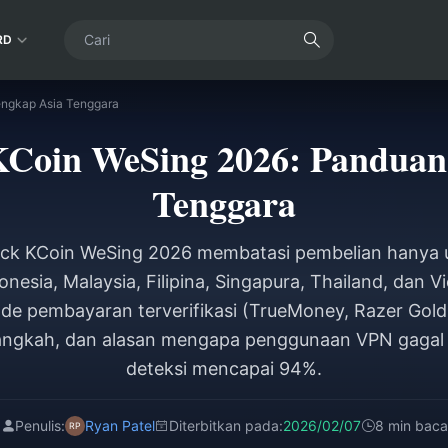
RD
engkap Asia Tenggara
KCoin WeSing 2026: Panduan
Tenggara
lock KCoin WeSing 2026 membatasi pembelian hanya
onesia, Malaysia, Filipina, Singapura, Thailand, dan V
e pembayaran terverifikasi (TrueMoney, Razer Gold)
langkah, dan alasan mengapa penggunaan VPN gagal 
deteksi mencapai 94%.
Penulis:
Ryan Patel
Diterbitkan pada:
2026/02/07
8 min baca