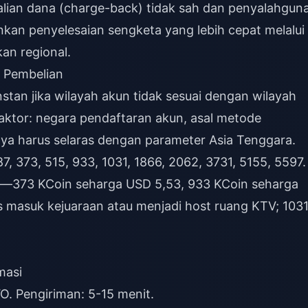
lian dana (charge-back) tidak sah dan penyalahgun
kan penyelesaian sengketa yang lebih cepat melalui
an regional.
 Pembelian
tan jika wilayah akun tidak sesuai dengan wilayah
 faktor: negara pendaftaran akun, asal metode
nya harus selaras dengan parameter Asia Tenggara.
87, 373, 515, 933, 1031, 1866, 2062, 3731, 5155, 5597.
g—373 KCoin seharga USD 5,53, 933 KCoin seharga
 masuk kejuaraan atau menjadi host ruang KTV; 103
masi
O. Pengiriman: 5-15 menit.