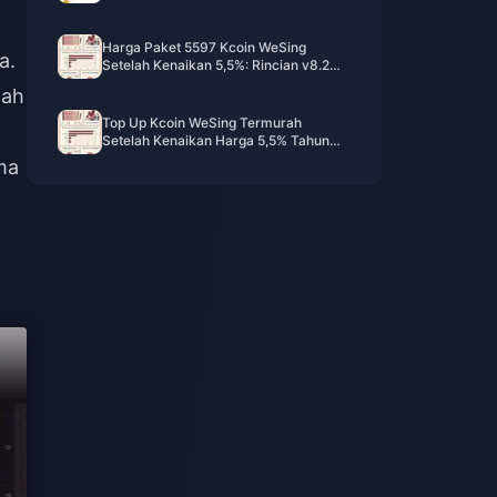
Murah dari Resmi?
Harga Paket 5597 Kcoin WeSing
a.
Setelah Kenaikan 5,5%: Rincian v8.2
yang Sebenarnya (2026)
gah
Top Up Kcoin WeSing Termurah
Setelah Kenaikan Harga 5,5% Tahun
2026: Perhitungan Nyata, Saluran
ma
Teruji, dan Kesimpulan