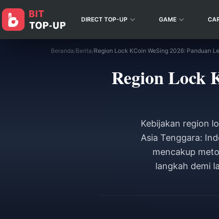
DIRECT TOP-UP
GAME
CA
Beranda
/
Berita
/
Region Lock KCoin WeSing 2026: Panduan L
Region Lock 
Kebijakan region 
Asia Tenggara: Ind
mencakup metod
langkah demi 