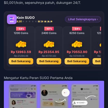
$0,001/koin, sepenuhnya patuh, dukungan 24/7.
Koin SUGO
Lihat Selengkapnya ›
4.91
632 terjual
-34%
-47%
-34%
-40
1200 Coins
2400 Coins
6250 Coins
12500 C
Rp 13963.59
Rp 25354.95
Rp 70552.90
Rp 1300
Rp 21294.48
Rp 47751.82
Rp 107446.18
Rp 21516
Beli Sekarang
Beli Sekarang
Beli Sekarang
Beli Sek
Mengatur Kartu Peran SUGO Pertama Anda