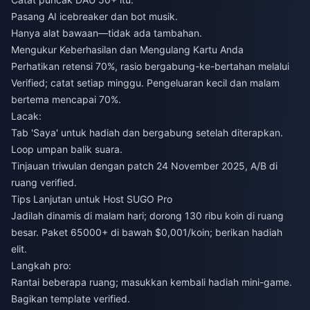
Pasang AI icebreaker dan bot musik.
Hanya alat bawaan—tidak ada tambahan.
Mengukur Keberhasilan dan Mengulang Kartu Anda
Perhatikan retensi 70%, rasio bergabung-ke-bertahan melalui
Verified; catat setiap minggu. Pengeluaran kecil dan malam
bertema mencapai 70%.
Lacak:
Tab 'Saya' untuk hadiah dan bergabung setelah diterapkan.
Loop umpan balik suara.
Tinjauan triwulan dengan patch 24 November 2025, A/B di
ruang verified.
Tips Lanjutan untuk Host SUGO Pro
Jadilah dinamis di malam hari; dorong 130 ribu koin di ruang
besar. Paket 65000+ di bawah $0,001/koin; berikan hadiah
elit.
Langkah pro:
Rantai beberapa ruang; masukkan kembali hadiah mini-game.
Bagikan template verified.