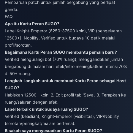
Pembaruan patch untuk jumlah bergabung yang berlipat
ganda.
FAQ
Apa itu Kartu Peran SUGO?
Label Knight-Emperor (6250-37500 koin), VIP (pengeluaran
12500+), Nobility, Verified untuk budaya 10 detik melalui
profil/sorotan.
Bagaimana Kartu Peran SUGO membantu pemain baru?
Verified mengurangi bot (70% ruang), menggandakan jumlah
bergabung di malam hari; efek/intro meningkatkan retensi 70%
di 50+ ruang.
Langkah-langkah untuk membuat Kartu Peran sebagai Host
SUGO?
Habiskan 12500+ koin. 2. Edit profil tab 'Saya'. 3. Terapkan ke
ruang/saluran dengan efek.
Label terbaik untuk budaya ruang SUGO?
Verified (keaslian), Knight-Emperor (visibilitas), VIP/Nobility
(sorotan/peringkat/malam bertema).
Bisakah saya menyesuaikan Kartu Peran SUGO?