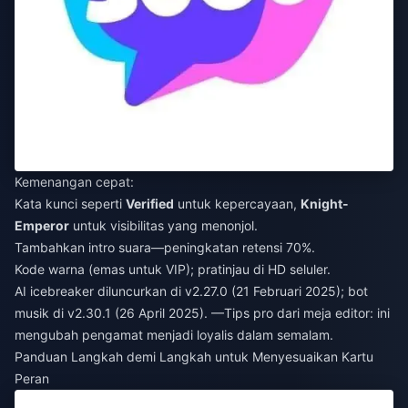
Kemenangan cepat:
Kata kunci seperti
Verified
untuk kepercayaan,
Knight-
Emperor
untuk visibilitas yang menonjol.
Tambahkan intro suara—peningkatan retensi 70%.
Kode warna (emas untuk VIP); pratinjau di HD seluler.
AI icebreaker diluncurkan di v2.27.0 (21 Februari 2025); bot
musik di v2.30.1 (26 April 2025). —Tips pro dari meja editor: ini
mengubah pengamat menjadi loyalis dalam semalam.
Panduan Langkah demi Langkah untuk Menyesuaikan Kartu
Peran