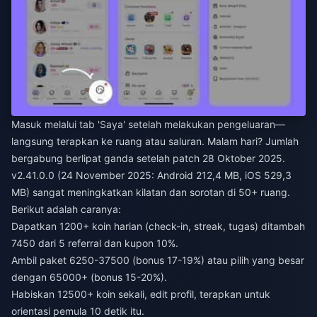
Masuk melalui tab 'Saya' setelah melakukan pengeluaran—
langsung terapkan ke ruang atau saluran. Malam hari? Jumlah
bergabung berlipat ganda setelah patch 28 Oktober 2025.
v2.41.0.0 (24 November 2025: Android 212,4 MB, iOS 529,3
MB) sangat meningkatkan kilatan dan sorotan di 50+ ruang.
Berikut adalah caranya:
Dapatkan 1200+ koin harian (check-in, streak, tugas) ditambah
7450 dari 5 referral dan kupon 10%.
Ambil paket 6250-37500 (bonus 17-19%) atau pilih yang besar
dengan 65000+ (bonus 15-20%).
Habiskan 12500+ koin sekali, edit profil, terapkan untuk
orientasi pemula 10 detik itu.