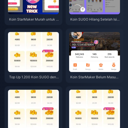
Koin StarMaker Murah untuk A
Koin SUGO Hilang Setelah Isi
udisi SupernovaX 2026 (Disko
Ulang? Atasi & Hindari Pemblo
n 12-23%)
kiran di 2026
Top Up 1.200 Koin SUGO deng
Koin StarMaker Belum Masuk
an Harga Reseller $0,75 (Peng
Setelah Pembayaran? Pandua
ecekan Harga Juni 2026)
n Perbaikan & Pemulihan Juni
2026