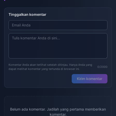
Tinggalkan komentar
Komentar Anda akan terlihat setelah ditinjau. Hanya Anda yang
0/2000
dapat melihat komentar yang tertunda di browser ini.
Kirim komentar
Belum ada komentar. Jadilah yang pertama memberikan
komentar.