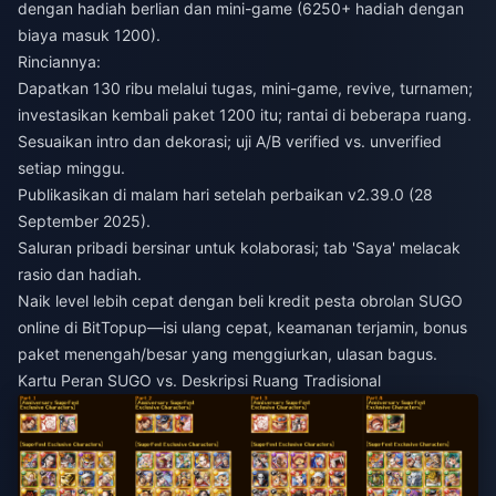
dengan hadiah berlian dan mini-game (6250+ hadiah dengan
biaya masuk 1200).
Rinciannya:
Dapatkan 130 ribu melalui tugas, mini-game, revive, turnamen;
investasikan kembali paket 1200 itu; rantai di beberapa ruang.
Sesuaikan intro dan dekorasi; uji A/B verified vs. unverified
setiap minggu.
Publikasikan di malam hari setelah perbaikan v2.39.0 (28
September 2025).
Saluran pribadi bersinar untuk kolaborasi; tab 'Saya' melacak
rasio dan hadiah.
Naik level lebih cepat dengan
beli kredit pesta obrolan SUGO
online
di BitTopup—isi ulang cepat, keamanan terjamin, bonus
paket menengah/besar yang menggiurkan, ulasan bagus.
Kartu Peran SUGO vs. Deskripsi Ruang Tradisional