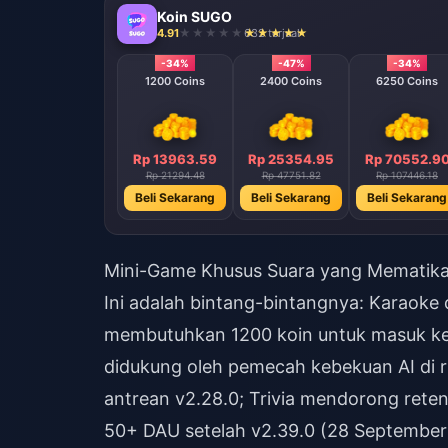
Koin SUGO
4.91
632 terjual
-34%
-47%
-34%
1200 Coins
2400 Coins
6250 Coins
Rp 13963.59
Rp 25354.95
Rp 70552.9
Rp 21294.48
Rp 47751.82
Rp 107446.18
Beli Sekarang
Beli Sekarang
Beli Sekarang
Mini-Game Khusus Suara yang Mematikan: 
Ini adalah bintang-bintangnya: Karaoke
membutuhkan 1200 koin untuk masuk ke 
didukung oleh pemecah kebekuan AI di ru
antrean v2.28.0; Trivia mendorong reten
50+ DAU setelah v2.39.0 (28 September