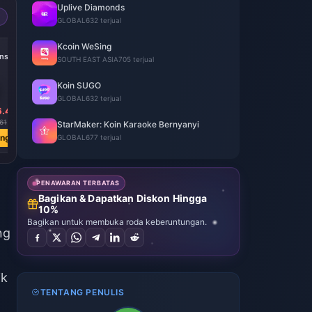
Uplive Diamonds
GLOBAL
632 terjual
Kcoin WeSing
ns
SOUTH EAST ASIA
705 terjual
Koin SUGO
GLOBAL
632 terjual
6.43
61
StarMaker: Koin Karaoke Bernyanyi
ang
GLOBAL
677 terjual
PENAWARAN TERBATAS
Bagikan & Dapatkan Diskon Hingga
10%
Bagikan untuk membuka roda keberuntungan.
ng
ik
TENTANG PENULIS