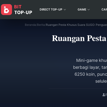
DIRECT TOP-UP
GAME
CA
Beranda
/
Berita
/
Ruangan Pest
Mini-game khus
berbagi layar, ta
6250 koin, pun
selul
P