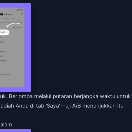
k. Berlomba melalui putaran berjangka waktu untuk
hadiah Anda di tab 'Saya'—uji A/B menunjukkan itu
alam.