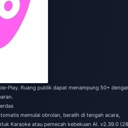
ole-Play. Ruang publik dapat menampung 50+ denga
aran.
Cerdas
matis memulai obrolan, beralih di tengah acara,
tuk Karaoke atau pemecah kebekuan AI. v2.39.0 (2