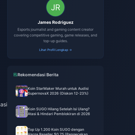
James Rodriguez
Esports journalist and gaming content creator
covering competitive gaming, game releases, and
top-up guides.
Lihat Profil Lengkap →
Rekomendasi Berita
Koin StarMaker Murah untuk Audisi
SupernovaX 2026 (Diskon 12-23%)
asi
Koin SUGO Hilang Setelah Isi Ulang?
Atasi & Hindari Pemblokiran di 2026
Top Up 1.200 Koin SUGO dengan
Harga Reseller $0,75 (Pengecekan