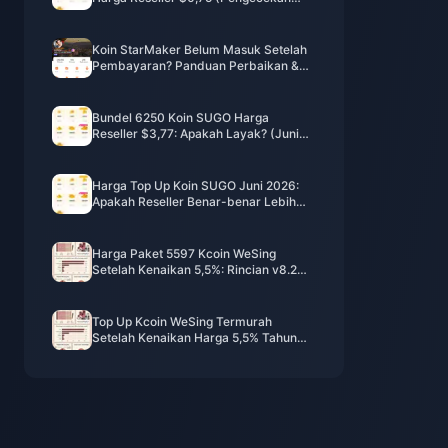
Harga Juni 2026)
Koin StarMaker Belum Masuk Setelah
Pembayaran? Panduan Perbaikan &
Pemulihan Juni 2026
Bundel 6250 Koin SUGO Harga
Reseller $3,77: Apakah Layak? (Juni
2026)
Harga Top Up Koin SUGO Juni 2026:
Apakah Reseller Benar-benar Lebih
Murah dari Resmi?
Harga Paket 5597 Kcoin WeSing
Setelah Kenaikan 5,5%: Rincian v8.2
yang Sebenarnya (2026)
Top Up Kcoin WeSing Termurah
Setelah Kenaikan Harga 5,5% Tahun
2026: Perhitungan Nyata, Saluran
Teruji, dan Kesimpulan