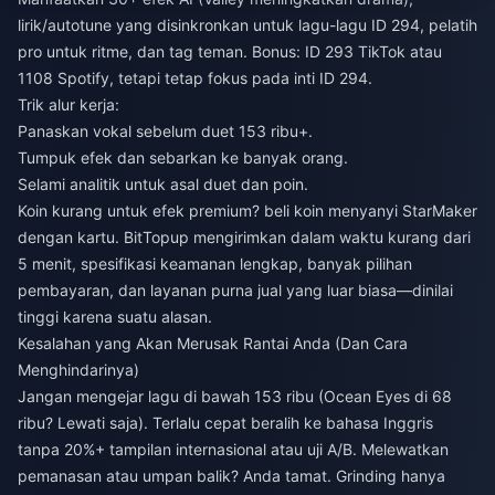
lirik/autotune yang disinkronkan untuk lagu-lagu ID 294, pelatih
pro untuk ritme, dan tag teman. Bonus: ID 293 TikTok atau
1108 Spotify, tetapi tetap fokus pada inti ID 294.
Trik alur kerja:
Panaskan vokal sebelum duet 153 ribu+.
Tumpuk efek dan sebarkan ke banyak orang.
Selami analitik untuk asal duet dan poin.
Koin kurang untuk efek premium?
beli koin menyanyi StarMaker
dengan kartu
. BitTopup mengirimkan dalam waktu kurang dari
5 menit, spesifikasi keamanan lengkap, banyak pilihan
pembayaran, dan layanan purna jual yang luar biasa—dinilai
tinggi karena suatu alasan.
Kesalahan yang Akan Merusak Rantai Anda (Dan Cara
Menghindarinya)
Jangan mengejar lagu di bawah 153 ribu (Ocean Eyes di 68
ribu? Lewati saja). Terlalu cepat beralih ke bahasa Inggris
tanpa 20%+ tampilan internasional atau uji A/B. Melewatkan
pemanasan atau umpan balik? Anda tamat. Grinding hanya