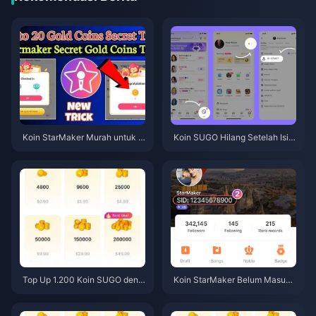
Koin StarMaker Murah untuk A
Koin SUGO Hilang Setelah Isi
udisi SupernovaX 2026 (Disko
Ulang? Atasi & Hindari Pemblo
n 12-23%)
kiran di 2026
Top Up 1.200 Koin SUGO deng
Koin StarMaker Belum Masuk
an Harga Reseller $0,75 (Peng
Setelah Pembayaran? Pandua
ecekan Harga Juni 2026)
n Perbaikan & Pemulihan Juni
2026