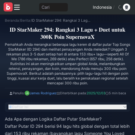
Cari
Indonesia
/
Beranda
/
Berita
/
ID StarMaker 294: Rangkai 3 Lagu + Duet untuk 300K Poin SupernovaX
ID StarMaker 294: Rangkai 3 Lagu + Duet untuk
300K Poin SupernovaX
Pernahkah Anda merangkai beberapa lagu keren di daftar putar Top Songs
StarMaker (ID 294) dan melihat penayangan Anda meledak? Unggah 3
rekaman plus 3-5 duet setiap hari di antara 153 ribu+ lagu—seperti All Of
Me (786 ribu rekaman, 269 detik) atau Perfect (657 ribu, 256 detik).
Rutinitas ini akan meningkatkan umpan global Anda, melambungkan
retensi, penayangan, dan koin, mendorong Anda menuju 300 ribu poin
SupernovaX. Berikut adalah panduannya: pilih lagu-lagu hit dengan poin
tinggi, kuasai alur kerja duet, lalu beralih ke penskalaan regional setelah
mencapai 300 ribu poin.
Penulis:
James Rodriguez
Diterbitkan pada:
2025/12/03
5 min baca
Daftar Isi
Ada Apa dengan Logika Daftar Putar StarMaker?
Daftar Putar ID 294 berisi 94 lagu hits global dengan total lebih
dari 153 ribu rekaman (bayangkan lagu Someone You Loved