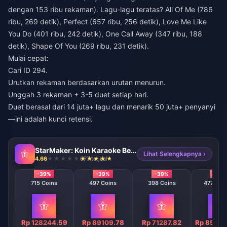
dengan 153 ribu rekaman). Lagu-lagu teratas? All Of Me (786
ribu, 269 detik), Perfect (657 ribu, 256 detik), Love Me Like
You Do (401 ribu, 242 detik), One Call Away (347 ribu, 188
detik), Shape Of You (269 ribu, 231 detik).
Mulai cepat:
Cari ID 294.
Urutkan rekaman berdasarkan urutan menurun.
Unggah 3 rekaman + 3-5 duet setiap hari.
Duet berasal dari 14 juta+ lagu dan menarik 50 juta+ penyanyi
—ini adalah kunci retensi.
StarMaker: Koin Karaoke Bernyanyi
Lihat Selengkapnya ›
4.66
677 terjual
-39%
-39%
-39%
-39
715 Coins
497 Coins
398 Coins
47746 C
Rp 128244.59
Rp 89109.78
Rp 71287.82
Rp 85606