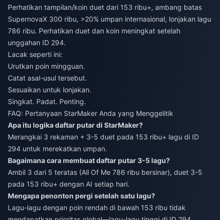
Perhatikan tampilan/koin duet dari 153 ribu+, ambang batas
SupernovaX 300 ribu, >20% umpan internasional, lonjakan lagu
786 ribu. Perhatikan duet dan koin meningkat setelah
unggahan ID 294.
Lacak seperti ini:
Urutkan poin mingguan.
Catat asal-usul tersebut.
Sesuaikan untuk lonjakan.
Singkat. Padat. Penting.
FAQ: Pertanyaan StarMaker Anda yang Menggelitik
Apa itu logika daftar putar di StarMaker?
Merangkai 3 rekaman + 3-5 duet pada 153 ribu+ lagu di ID
294 untuk merekatkan umpan.
Bagaimana cara membuat daftar putar 3-5 lagu?
Ambil 3 dari 5 teratas (All Of Me 786 ribu bersinar), duet 3-5
pada 153 ribu+ dengan AI setiap hari.
Mengapa penonton pergi setelah satu lagu?
Lagu-lagu dengan poin rendah di bawah 153 ribu tidak
mendapatkan prioritas global—lagu-lagu tinggi di ID 294