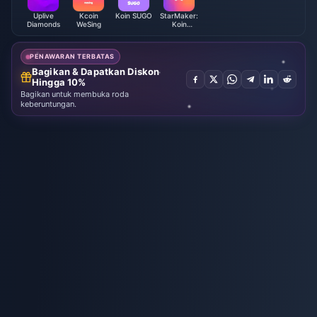
Uplive
Kcoin
Koin SUGO
StarMaker:
Diamonds
WeSing
Koin
Karaoke
Bernyanyi
PENAWARAN TERBATAS
Bagikan & Dapatkan Diskon
Hingga 10%
Bagikan untuk membuka roda
keberuntungan.