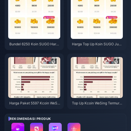
Bundel 6250 Koin SUGO Harga
Harga Top Up Koin SUGO Juni
Reseller $3,77: Apakah Layak?
2026: Apakah Reseller Benar-
(Juni 2026)
benar Lebih Murah dari Resmi?
Harga Paket 5597 Kcoin WeSin
Top Up Kcoin WeSing Termura
g Setelah Kenaikan 5,5%: Rinci
h Setelah Kenaikan Harga 5,
an v8.2 yang Sebenarnya (202
5% Tahun 2026: Perhitungan N
6)
yata, Saluran Teruji, dan Kesim
REKOMENDASI PRODUK
pulan