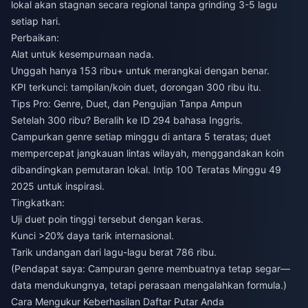
lokal akan stagnan secara regional tanpa grinding 3-5 lagu
setiap hari.
Perbaikan:
Alat untuk kesempurnaan nada.
Unggah hanya 153 ribu+ untuk merangkai dengan benar.
KPI terkunci: tampilan/koin duet, dorongan 300 ribu itu.
Tips Pro: Genre, Duet, dan Pengujian Tanpa Ampun
Setelah 300 ribu? Beralih ke ID 294 bahasa Inggris.
Campurkan genre setiap minggu di antara 5 teratas; duet
mempercepat jangkauan lintas wilayah, menggandakan koin
dibandingkan pemutaran lokal. Intip 100 Teratas Minggu 49
2025 untuk inspirasi.
Tingkatkan:
Uji duet poin tinggi tersebut dengan keras.
Kunci >20% daya tarik internasional.
Tarik undangan dari lagu-lagu berat 786 ribu.
(Pendapat saya: Campuran genre membuatnya tetap segar—
data mendukungnya, tetapi perasaan mengalahkan formula.)
Cara Mengukur Keberhasilan Daftar Putar Anda