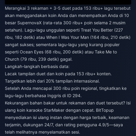
Merangkai 3 rekaman + 3-5 duet pada 153 ribu+ lagu tersebut
akan menggandakan koin Anda dan menempatkan Anda di 10
besar SupernovaX (rata-rata 300 ribu+ poin selama 2 musim
setahun). Lagu-lagu unggulan seperti Treat You Better (227
ribu, 182 detik) atau When I Was Your Man (164 ribu, 210 detik)
sangat sukses; sementara lagu-lagu yang kurang populer
seperti Ocean Eyes (68 ribu, 200 detik) atau Take Me to
Church (79 ribu, 239 detik) gagal.
Langkah-langkah berbasis data:
Lacak tampilan duet dan koin pada 153 ribu+ konten.
Targetkan lebih dari 20% tampilan internasional.
Setelah Anda mencapai 300 ribu poin regional, tingkatkan ke
lagu-lagu berbahasa Inggris di ID 294.
Kekurangan bahan bakar untuk rekaman dan duet tersebut?
Isi
ulang koin karaoke StarMaker dengan cepat
. BitTopup
menyediakan isi ulang instan dengan harga terbaik, keamanan
terjamin, dukungan 24/7, dan rating pengguna 4.9/5—saya
telah melihatnya menyelamatkan sesi.