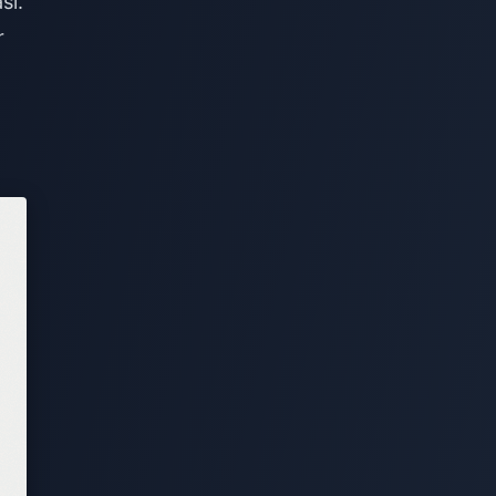
si.
r