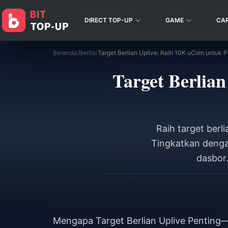
DIRECT TOP-UP
GAME
CA
Beranda
/
Berita
/
Target Berlian Uplive: Raih 10K uCoin untu
Target Berlia
Raih target berl
Tingkatkan denga
dasbor.
Mengapa Target Berlian Uplive Penting