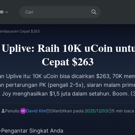
RD
k Pembayaran Cepat $263
n Uplive: Raih 10K uCoin un
Cepat $263
ian Uplive itu: 10K uCoin bisa dicairkan $263, 70K m
n pertarungan PK (pengali 2-5x), siaran malam prime
 Joy menghasilkan $1,5 juta dalam setahun. Boom. (
Penulis:
David Kim
Diterbitkan pada:
2025/12/03
5 min baca
—Pengantar Singkat Anda