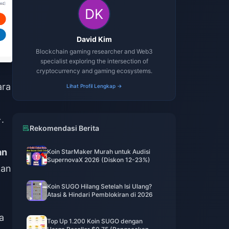
David Kim
Blockchain gaming researcher and Web3
specialist exploring the intersection of
cryptocurrency and gaming ecosystems.
ara
Lihat Profil Lengkap →
.
Rekomendasi Berita
an
Koin StarMaker Murah untuk Audisi
SupernovaX 2026 (Diskon 12-23%)
kan
Koin SUGO Hilang Setelah Isi Ulang?
Atasi & Hindari Pemblokiran di 2026
a
Top Up 1.200 Koin SUGO dengan