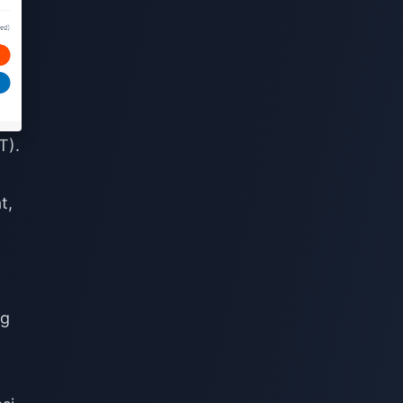
T).
t,
ng