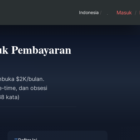
Masuk
/
Indonesia
/
tuk Pembayaran
embuka $2K/bulan.
-time, dan obsesi
38 kata)
Daftar Isi