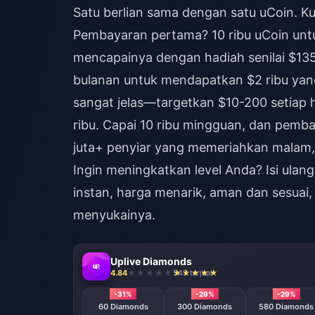
Satu berlian sama dengan satu uCoin. K
Pembayaran pertama? 10 ribu uCoin unt
mencapainya dengan hadiah senilai $135
bulanan untuk mendapatkan $2 ribu yan
sangat jelas—targetkan $10-200 setiap ha
ribu. Capai 10 ribu mingguan, dan pemb
juta+ penyiar yang memeriahkan malam, 
Ingin meningkatkan level Anda?
Isi ulan
instan, harga menarik, aman dan sesuai
menyukainya.
Uplive Diamonds
4.84
545 terjual
-31%
-29%
-29%
60 Diamonds
300 Diamonds
580 Diamonds