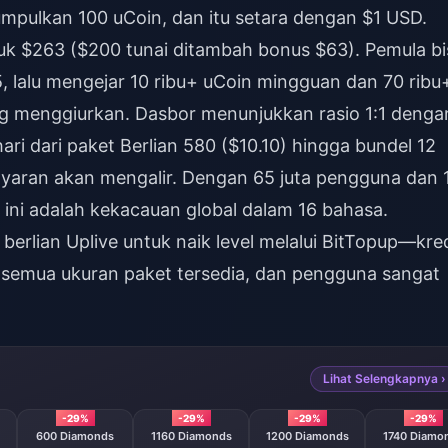
umpulkan 100 uCoin, dan itu setara dengan $1 USD.
uk $263 ($200 tunai ditambah bonus $63). Pemula bi
, lalu mengejar 10 ribu+ uCoin mingguan dan 70 ribu
g menggiurkan. Dasbor menunjukkan rasio 1:1 denga
ri dari paket Berlian 580 ($10.10) hingga bundel 12
ayaran akan mengalir. Dengan 65 juta pengguna dan 
ini adalah kekacauan global dalam 16 bahasa.
g berlian Uplive untuk naik level
melalui BitTopup—kred
, semua ukuran paket tersedia, dan pengguna sangat
Lihat Selengkapnya ›
-29%
-29%
-29%
-29%
600 Diamonds
1160 Diamonds
1200 Diamonds
1740 Diamo