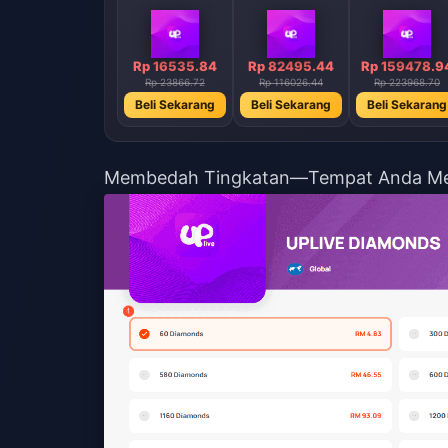
Rp 16535.84
Rp 82495.44
Rp 159478.9
Rp 23866.72
Rp 116026.44
Rp 223968.70
Beli Sekarang
Beli Sekarang
Beli Sekarang
Membedah Tingkatan—Tempat Anda Me