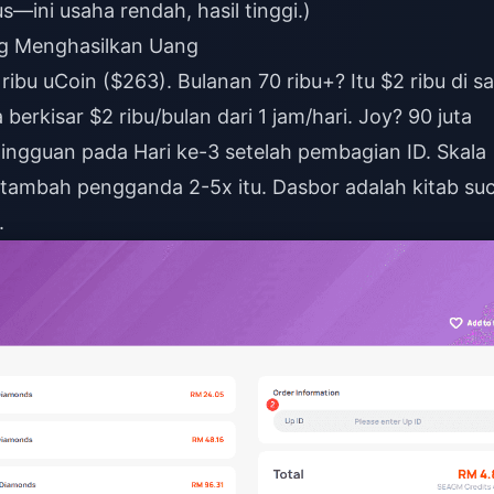
s—ini usaha rendah, hasil tinggi.)
g Menghasilkan Uang
ibu uCoin ($263). Bulanan 70 ribu+? Itu $2 ribu di s
berkisar $2 ribu/bulan dari 1 jam/hari. Joy? 90 juta
 mingguan pada Hari ke-3 setelah pembagian ID. Skala
ditambah pengganda 2-5x itu. Dasbor adalah kitab suc
.