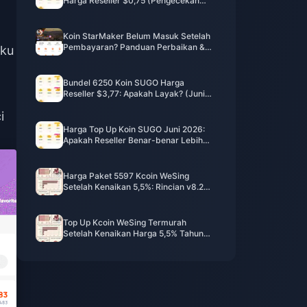
Harga Reseller $0,75 (Pengecekan
Harga Juni 2026)
Koin StarMaker Belum Masuk Setelah
Pembayaran? Panduan Perbaikan &
aku
Pemulihan Juni 2026
Bundel 6250 Koin SUGO Harga
Reseller $3,77: Apakah Layak? (Juni
2026)
i
Harga Top Up Koin SUGO Juni 2026:
Apakah Reseller Benar-benar Lebih
Murah dari Resmi?
Harga Paket 5597 Kcoin WeSing
Setelah Kenaikan 5,5%: Rincian v8.2
yang Sebenarnya (2026)
Top Up Kcoin WeSing Termurah
Setelah Kenaikan Harga 5,5% Tahun
2026: Perhitungan Nyata, Saluran
Teruji, dan Kesimpulan