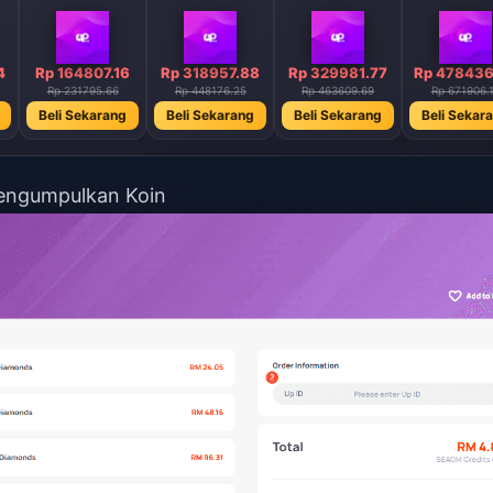
4
Rp 164807.16
Rp 318957.88
Rp 329981.77
Rp 478436
Rp 231795.66
Rp 448176.25
Rp 463609.69
Rp 671906.
Beli Sekarang
Beli Sekarang
Beli Sekarang
Beli Sekar
ngumpulkan Koin