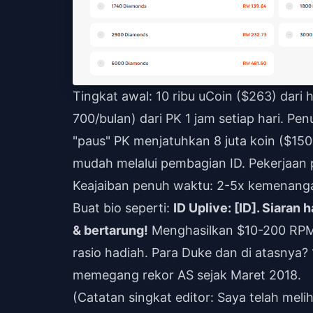
Tingkat awal: 10 ribu uCoin ($263) dari
700/bulan) dari PK 1 jam setiap hari. Pe
"paus" PK menjatuhkan 8 juta koin ($15
mudah melalui pembagian ID. Pekerjaan 
Keajaiban penuh waktu: 2-5x kemenanga
Buat bio seperti:
ID Uplive: [ID]. Siara
& bertarung!
Menghasilkan $10-200 RPM.
rasio hadiah. Para Duke dan di atasnya
memegang rekor AS sejak Maret 2018.
(Catatan singkat editor: Saya telah mel