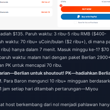
 hadiah $135. Paruh waktu: 3 ribu-5 ribu RMB ($400-
nuh waktu: 70 ribu+ uCoin/bulan ($2 ribu+), di mana p
0 ribu) hanya dalam 7 menit. Masuk minggu ke-1? $70
paruh waktu: malam hari dengan paket Berlian 2900+
n PK untuk mencapai 70 ribu.
n harian—Berlian untuk shoutout! PK—hadiahkan Berli
 Para Baron mengunci 10 ribu+ mingguan berdasar
? 1 jam setiap hari ditambah pertarungan—Miyou
ihat host berkembang dari nol menjadi pahlawan hany