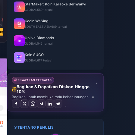
StarMaker: Koin Karaoke Bernyanyi
GLOBAL
589 terjual
.83
Rp 494972.66
Rp 797210.98
Rp 1649541.41
Kcoin WeSing
10
Rp 695166.50
Rp 1119623.01
Rp 2316799.10
SOUTH EAST ASIA
609 terjual
ang
Beli Sekarang
Beli Sekarang
Beli Sekarang
Uplive Diamonds
GLOBAL
545 terjual
Koin SUGO
GLOBAL
617 terjual
PENAWARAN TERBATAS
Bagikan & Dapatkan Diskon Hingga
10%
Bagikan untuk membuka roda keberuntungan.
TENTANG PENULIS