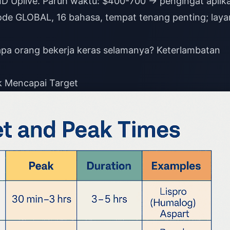
ID Uplive. Paruh waktu: $400-700 → pengingat aplika
Mode GLOBAL, 16 bahasa, tempat tenang penting; laya
pa orang bekerja keras selamanya? Keterlambatan
k Mencapai Target