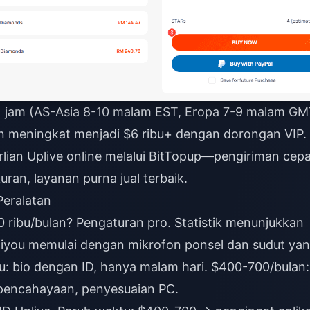
1 jam (AS-Asia 8-10 malam EST, Eropa 7-9 malam GM
n meningkat menjadi $6 ribu+ dengan dorongan VIP.
rlian Uplive online
melalui BitTopup—pengiriman cepa
ran, layanan purna jual terbaik.
eralatan
70 ribu/bulan? Pengaturan pro. Statistik menunjukkan
Miyou memulai dengan mikrofon ponsel dan sudut ya
bu: bio dengan ID, hanya malam hari. $400-700/bulan:
 pencahayaan, penyesuaian PC.