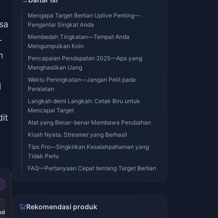
Mengapa Target Berlian Uplive Penting—
sa
Pengantar Singkat Anda
Membedah Tingkatan—Tempat Anda
+
Mengumpulkan Koin
n
Pencapaian Pendapatan 2025—Apa yang
Menghasilkan Uang
Waktu Peningkatan—Jangan Pelit pada
1
Peralatan
Langkah demi Langkah: Cetak Biru untuk
Mencapai Target
it
Alat yang Benar-benar Membawa Perubahan
Kisah Nyata: Streamer yang Berhasil
Tips Pro—Singkirkan Kesalahpahaman yang
Tidak Perlu
FAQ—Pertanyaan Cepat tentang Target Berlian
-29%
-29%
-29%
Rekomendasi produk
nds
1800 Diamonds
2900 Diamonds
6000 Diamonds