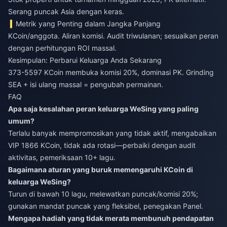
Serang puncak Asia dengan keras.
Metrik yang Penting dalam Jangka Panjang
KCoin/anggota. Aliran komisi. Audit triwulanan; sesuaikan peran
dengan perhitungan ROI massal.
Kesimpulan: Perbarui Keluarga Anda Sekarang
373-5597 KCoin membuka komisi 20%, dominasi PK. Grinding
SEA + isi ulang massal = pengubah permainan.
FAQ
Apa saja kesalahan peran keluarga WeSing yang paling
umum?
Terlalu banyak mempromosikan yang tidak aktif, mengabaikan
VIP 1866 KCoin, tidak ada rotasi—perbaiki dengan audit
aktivitas, pemeriksaan 10+ lagu.
Bagaimana aturan yang buruk memengaruhi KCoin di
keluarga WeSing?
Turun di bawah 10 lagu, melewatkan puncak/komisi 20%;
gunakan mandat puncak yang fleksibel, penegakan Panel.
Mengapa hadiah yang tidak merata membunuh pendapatan