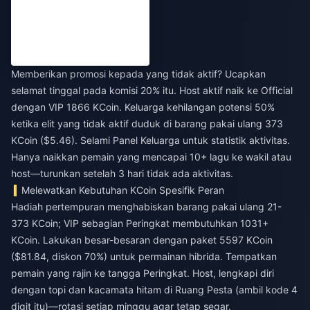
Memberikan promosi kepada yang tidak aktif? Ucapkan
selamat tinggal pada komisi 20% itu. Host aktif naik ke Official
dengan VIP 1866 KCoin. Keluarga kehilangan potensi 50%
ketika elit yang tidak aktif duduk di barang pakai ulang 373
KCoin ($5.46). Selami Panel Keluarga untuk statistik aktivitas.
Hanya naikkan pemain yang mencapai 10+ lagu ke wakil atau
host—turunkan setelah 3 hari tidak ada aktivitas.
Melewatkan Kebutuhan KCoin Spesifik Peran
Hadiah pertempuran menghabiskan barang pakai ulang 21-
373 KCoin; VIP sebagian Peringkat membutuhkan 1031+
KCoin. Lakukan besar-besaran dengan paket 5597 KCoin
($81.84, diskon 70%) untuk permainan hibrida. Tempatkan
pemain yang rajin ke tangga Peringkat. Host, lengkapi diri
dengan topi dan kacamata hitam di Ruang Pesta (ambil kode 4
digit itu)—rotasi setiap minggu agar tetap segar.