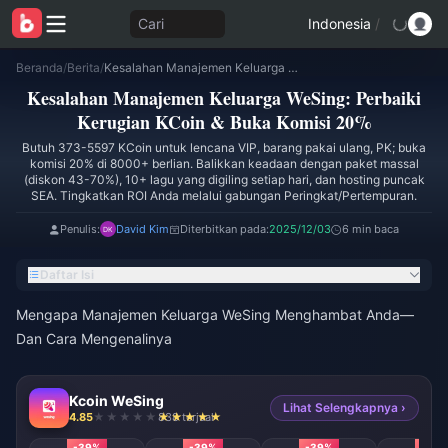
Cari
Indonesia
/
Beranda
/
Berita
/
Kesalahan Manajemen Keluarga WeSing: Perbaiki Kerugian KCoin & Buka Komisi 20%
Kesalahan Manajemen Keluarga WeSing: Perbaiki
Kerugian KCoin & Buka Komisi 20%
Butuh 373-5597 KCoin untuk lencana VIP, barang pakai ulang, PK; buka
komisi 20% di 8000+ berlian. Balikkan keadaan dengan paket massal
(diskon 43-70%), 10+ lagu yang digiling setiap hari, dan hosting puncak
SEA. Tingkatkan ROI Anda melalui gabungan Peringkat/Pertempuran.
Penulis:
David Kim
Diterbitkan pada:
2025/12/03
6 min baca
Daftar Isi
Mengapa Manajemen Keluarga WeSing Menghambat Anda—
Dan Cara Mengenalinya
Kcoin WeSing
Lihat Selengkapnya ›
4.85
838 terjual
-39%
-39%
-39%
-39