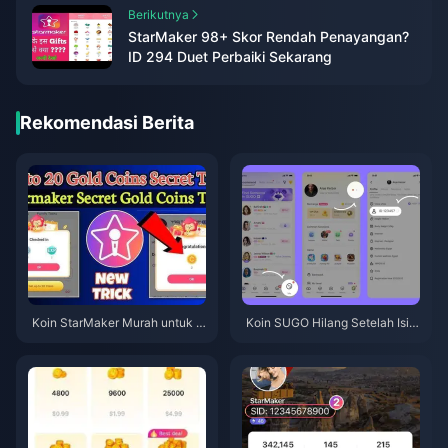
Berikutnya
StarMaker 98+ Skor Rendah Penayangan?
ID 294 Duet Perbaiki Sekarang
Rekomendasi Berita
Koin StarMaker Murah untuk A
Koin SUGO Hilang Setelah Isi
udisi SupernovaX 2026 (Disko
Ulang? Atasi & Hindari Pemblo
n 12-23%)
kiran di 2026