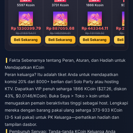
5597 Kcoin
3731 Kcoin
1866 Kcoin
933 Kc
Rp 1330399.79
Rp 887055.68
Rp 443344.11
Rp 2217
Rp 2193754.11
Rp 1462594.61
Rp 731159.50
Rp 36571
Beli Sekarang
Beli Sekarang
Beli Sekarang
Beli Sek
Fakta Sebenarnya tentang Peran, Aturan, dan Hadiah untuk
Mendapatkan KCoin
Peran keluarga? Itu adalah tiket Anda untuk mendapatkan
komisi 20% dari 8000+ berlian dari Solo Party atau hosting
KTV. Dapatkan VIP penuh seharga 1866 KCoin ($27.26, diskon
43%, $0.0146/KCoin). Buka Saya > Toko > koin untuk
menugaskan pemain beraktivitas tinggi sebagai host. Lengkapi
mereka dengan barang pakai ulang seharga 373-933 KCoin
(3-5 kali pakai) untuk PK Keluarga—perhatikan hadiah dan
tampilan dasbor.
Pembunuh Senyap: Tanda-tanda KCoin Keluarga Anda