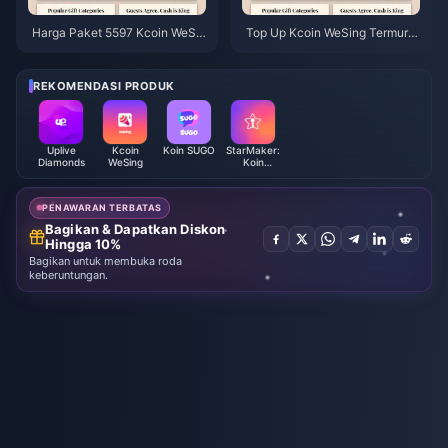
Harga Paket 5597 Kcoin WeSin
Top Up Kcoin WeSing Termura
g Setelah Kenaikan 5,5%: Rinci
h Setelah Kenaikan Harga 5,
an v8.2 yang Sebenarnya (202
5% Tahun 2026: Perhitungan N
6)
yata, Saluran Teruji, dan Kesim
REKOMENDASI PRODUK
pulan
Uplive
Kcoin
Koin SUGO
StarMaker:
Diamonds
WeSing
Koin
Karaoke
Bernyanyi
PENAWARAN TERBATAS
Bagikan & Dapatkan Diskon
Hingga 10%
Bagikan untuk membuka roda
keberuntungan.