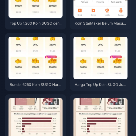
Top Up 1.200 Koin SUGO deng
Koin StarMaker Belum Masuk
an Harga Reseller $0,75 (Peng
Setelah Pembayaran? Pandua
ecekan Harga Juni 2026)
n Perbaikan & Pemulihan Juni
2026
Bundel 6250 Koin SUGO Harga
Harga Top Up Koin SUGO Juni
Reseller $3,77: Apakah Layak?
2026: Apakah Reseller Benar-
(Juni 2026)
benar Lebih Murah dari Resmi?