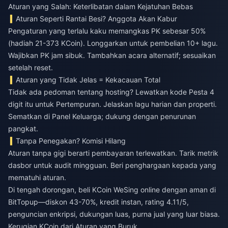
Aturan yang Salah: Keterlibatan dalam Kejatuhan Bebas
Aturan Seperti Rantai Besi? Anggota Akan Kabur
Pengaturan yang terlalu kaku memangkas PK sebesar 50%
(hadiah 21-373 KCoin). Longgarkan untuk pembelian 10+ lagu.
Wajibkan PK jam sibuk. Tambahkan acara alternatif; sesuaikan
setelah reset.
Aturan yang Tidak Jelas = Kekacauan Total
Tidak ada pedoman tentang hosting? Lewatkan kode Pesta 4
digit itu untuk Pertempuran. Jelaskan lagu harian dan properti.
Sematkan di Panel Keluarga; dukung dengan penurunan
pangkat.
Tanpa Penegakan? Komisi Hilang
Aturan tanpa gigi berarti pembayaran terlewatkan. Tarik metrik
dasbor untuk audit mingguan. Beri penghargaan kepada yang
mematuhi aturan.
Di tengah dorongan,
beli KCoin WeSing online dengan aman
di
BitTopup—diskon 43-70%, kredit instan, rating 4.11/5,
penguncian enkripsi, dukungan luas, purna jual yang luar biasa.
Kerugian KCoin dari Aturan yang Buruk