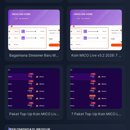
Terbaik 2026: Cara Hemat hing
ive: Penawaran Terbaik v5.2 T
ga 30% Setelah v5.2
ahun 2026
Bagaimana Streamer Baru Men
Koin MICO Live v5.2 2026: 7 P
dapatkan Lebih Banyak Koin
erubahan Pendapatan yang Pe
MICO Live di v5.2 2026? (7 Tip
rlu Diketahui Streamer Baru
s yang Benar-benar Berhasil)
Paket Top-Up Koin MICO Live
7 Paket Top-Up Koin MICO Liv
April 2026: Peringkat Nilai Terb
e Terbaik April 2026: Peringkat
aik
Nilai Terbaik
REKOMENDASI PRODUK