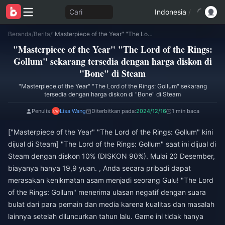
Cari
Indonesia
/
Beranda
/
Berita
/
"Masterpiece of the Year" "The Lord of the Rings: Gollum" sekarang tersedia dengan harga diskon di "Bone" di Steam
"Masterpiece of the Year" "The Lord of the Rings:
Gollum" sekarang tersedia dengan harga diskon di
"Bone" di Steam
"Masterpiece of the Year" "The Lord of the Rings: Gollum" sekarang
tersedia dengan harga diskon di "Bone" di Steam
Penulis:
Lisa Wang
Diterbitkan pada:
2024/12/16
1 min baca
["Masterpiece of the Year" "The Lord of the Rings: Gollum" kini
dijual di Steam] "The Lord of the Rings: Gollum" saat ini dijual di
Steam dengan diskon 10% (DISKON 90%). Mulai 20 Desember,
biayanya hanya 19,9 yuan. , Anda secara pribadi dapat
merasakan kenikmatan asam menjadi seorang Gulu! "The Lord
of the Rings: Gollum" menerima ulasan negatif dengan suara
bulat dari para pemain dan media karena kualitas dan masalah
lainnya setelah diluncurkan tahun lalu. Game ini tidak hanya