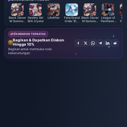
Black Clover
Destiny Girl
LifeAfter
Fate/Grand
Black Clover
League of
Star
M Summon
SEA Crystal
Order 聖晶
M Summon
Pantheons
Fant
Pack - TH
(Taiwan)
Pack - ASIA
Coupon
Never
Ja
PENAWARAN TERBATAS
Bagikan & Dapatkan Diskon
Hingga 10%
Bagikan untuk membuka roda
keberuntungan.