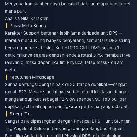
Menyebarkan sumber daya berisiko tidak mendapatkan target
mana pun.
Analisis Nilai Karakter
Posisi Meta Sunna
Karakter Support bertahan lebih lama daripada unit DPS—
mereka mendukung banyak penyerang, sementara DPS saling
bersaing untuk satu slot. Buff +100% CRIT DMG selama 12
detik miliknya selaras dengan jendela rotasi DPS, membuatnya
relevan di masa depan jika tim Physical tetap masuk dalam
meta.
Kebutuhan Mindscape
Sunna berfungsi dengan baik di S0 (tanpa duplikat)—sangat
ramah F2P. Mekanisme intinya sudah ada di kit dasar. Jangan
mengejar duplikat sebagai F2P/low spender. 90-180 pull per
duplikat jauh melampaui peningkatan performa yang didapat.
Sinergi Tim
Sangat baik dipasangkan dengan Physical DPS + unit Stunner.
Tag Angels of Delusion bersinergi dengan Bangboo Biggest
Fan. Jika Anda tidak memiliki Physical DPS, dia tidak akan