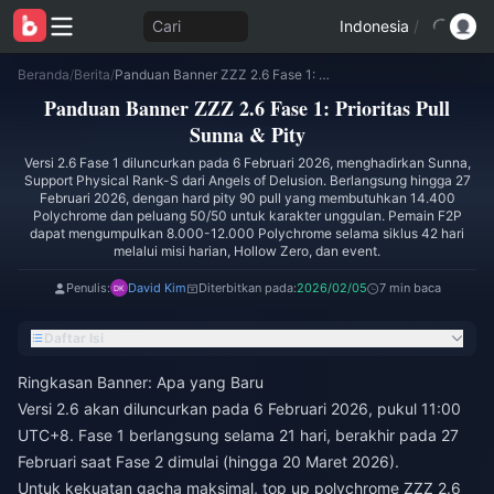
Cari
Indonesia
/
Beranda
/
Berita
/
Panduan Banner ZZZ 2.6 Fase 1: Prioritas Pull Sunna & Pity
Panduan Banner ZZZ 2.6 Fase 1: Prioritas Pull
Sunna & Pity
Versi 2.6 Fase 1 diluncurkan pada 6 Februari 2026, menghadirkan Sunna,
Support Physical Rank-S dari Angels of Delusion. Berlangsung hingga 27
Februari 2026, dengan hard pity 90 pull yang membutuhkan 14.400
Polychrome dan peluang 50/50 untuk karakter unggulan. Pemain F2P
dapat mengumpulkan 8.000-12.000 Polychrome selama siklus 42 hari
melalui misi harian, Hollow Zero, dan event.
Penulis:
David Kim
Diterbitkan pada:
2026/02/05
7 min baca
Daftar Isi
Ringkasan Banner: Apa yang Baru
Versi 2.6 akan diluncurkan pada 6 Februari 2026, pukul 11:00
UTC+8. Fase 1 berlangsung selama 21 hari, berakhir pada 27
Februari saat Fase 2 dimulai (hingga 20 Maret 2026).
Untuk kekuatan gacha maksimal,
top up polychrome ZZZ 2.6