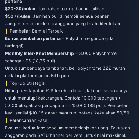
pertama
$20-30/bulan
: Tambahan top-up banner pilihan
$50+/bulan
: Jaminan pull di hampir semua banner
Jangan pernah melebihi anggaran yang telah ditentukan.
Pembelian Bernilai Terbaik
Bonus pembelian pertama
= Polychrome ganda (nilai
Monthly Inter-Knot Membership
= 3.000 Polychrome
seharga ~$5 (18,75 pull)
Untuk sumber daya tambahan,
beli polychrome ZZZ murah
melalui platform aman BitTopup.
Top-Up Strategis
Hitung pendapatan F2P terlebih dahulu, lalu beli secukupnya
untuk menutupi kekurangan. Contoh: 10.000 tabungan +
5.000 ekspektasi pendapatan = 15.000 (93 pull). Pembelian
kecil senilai $10-15 dapat menutupi potensi kekalahan 50/50.
Perencanaan Fase
Evaluasi kedua fase sebelum membelanjakan uang. Fokuskan
anggaran pada SATU banner per versi untuk nilai maksimal.