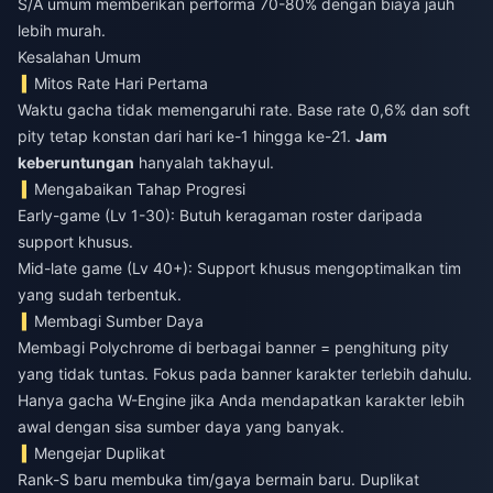
S/A umum memberikan performa 70-80% dengan biaya jauh
lebih murah.
Kesalahan Umum
Mitos Rate Hari Pertama
Waktu gacha tidak memengaruhi rate. Base rate 0,6% dan soft
pity tetap konstan dari hari ke-1 hingga ke-21.
Jam
keberuntungan
hanyalah takhayul.
Mengabaikan Tahap Progresi
Early-game (Lv 1-30): Butuh keragaman roster daripada
support khusus.
Mid-late game (Lv 40+): Support khusus mengoptimalkan tim
yang sudah terbentuk.
Membagi Sumber Daya
Membagi Polychrome di berbagai banner = penghitung pity
yang tidak tuntas. Fokus pada banner karakter terlebih dahulu.
Hanya gacha W-Engine jika Anda mendapatkan karakter lebih
awal dengan sisa sumber daya yang banyak.
Mengejar Duplikat
Rank-S baru membuka tim/gaya bermain baru. Duplikat