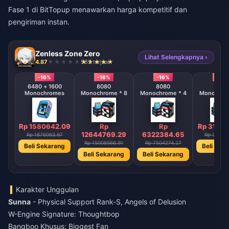
Fase 1
di BitTopup menawarkan harga kompetitif dan
pengiriman instan.
Zenless Zone Zero
Lihat Selengkapnya ›
4.87
582 terjual
-16%
-16%
-16%
-16%
6480 + 1600
8080
8080
808
Monochromes
Monochrome * 8
Monochrome * 4
Monochrom
Rp 1580642.09
Rp
Rp
Rp 31611
12644769.29
6322384.65
Rp 1876063.97
Rp 37521
Rp 15008566.91
Rp 7504274.27
Beli Sekarang
Beli Sek
Beli Sekarang
Beli Sekarang
Karakter Unggulan
Sunna
- Physical Support Rank-S, Angels of Delusion
W-Engine Signature: Thoughtbop
Bangboo Khusus: Biggest Fan