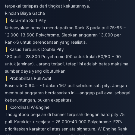
terpakai terlepas dari tingkat kekuatannya.
Rincian Biaya Gacha
Rata-rata Soft Pity
Kebanyakan pemain mendapatkan Rank-S pada pull 75-85 =
12.000-13.600 Polychrome. Siapkan anggaran 13.000 per
Rank-S untuk perencanaan yang realistis.
Kasus Terburuk Double Pity
180 pull = 28.800 Polychrome (90 untuk kalah 50/50 + 90
untuk jaminan). Jarang terjadi, tetapi ini adalah batas maksimal
sumber daya yang dibutuhkan.
Probabilitas Pull Awal
Base rate 0,6% = ~1 dalam 167 pull sebelum soft pity. Jangan
membuat anggaran berdasarkan ini—anggap pull awal sebagai
keberuntungan, bukan ekspektasi.
Koordinasi W-Engine
Thoughtbop berjalan di banner terpisah dengan hard pity 75
pull. Karakter + senjata = 26.000-40.000 Polychrome. F2P:
prioritaskan karakter di atas senjata signature. W-Engine Rank