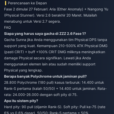
Perencanaan ke Depan
Fase 2 dimulai 27 Februari: Aria (Ether Anomaly) + Nangong Yu
(Physical Stunner). Versi 2.6 berakhir 20 Maret. Mulailah
menabung untuk Versi 2.7 segera.
FAQ
Siapa yang harus saya gacha di ZZZ 2.6 Fase 1?
Gacha Sunna jika Anda menggunakan tim Physical DPS tanpa
support yang kuat. Kemampuan 210-500% ATK Physical DMG
(pasti CRIT) + buff +100% CRIT DMG miliknya meningkatkan
damage Physical secara signifikan. Lewati jika Anda
menggunakan elemen lain atau sudah memiliki support
Physical yang lengkap.
Berapa banyak Polychrome untuk jaminan pull?
28.800 Polychrome (180 pull) kasus terburuk: 14.400 untuk
Rank-S pertama (kalah 50/50) + 14.400 untuk jaminan. Rata-
rata: 24.000-26.000 dengan soft pity di 75.
Apa itu sistem pity?
Hard pity: 90 pull (dijamin Rank-S). Soft pity: Pull ke-75 (rate
6% vs 0,6% dasar). 50/50: Rank-S pertama = 50%