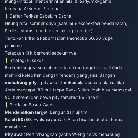
mungkin tidak mencerminkan nilai di early/mid-game.
Rencana Aksi Hari Pertama
Daftar Periksa Sebelum Gacha
Hitung total sumber daya (saat ini + ekspektasi pendapatan)
Periksa status pity dan jaminan (guarantee)
Tentukan kriteria keberhasilan (mencoba 50/50 vs pull
jaminan)
Tetapkan titik berhenti sebelumnya
Strategi Eksekusi
Berhenti segera setelah mendapatkan target kecuali Anda
memiliki kelebihan dengan rencana yang jelas. Jangan
menabung pity
—pity akan terakumulasi secara alami. Jika
Anda mencapai 80 pull tanpa Rank-S dan tidak bisa mencapai
90, berhenti dan bawa pity tersebut ke Fase 2.
Penilaian Pasca-Gacha
Mendapatkan target
: Bangun dan uji tim
Kalah 50/50
: Evaluasi apakah Anda bisa lanjut atau harus
menabung
Pity awal
: Pertimbangkan gacha W-Engine vs menabung