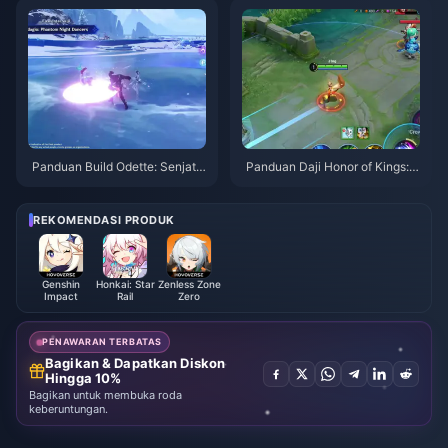
Panduan Build Odette: Senjata,
Panduan Daji Honor of Kings: 1
Artefak & Tim Terbaik | Agustu
0 Trik Teratas | Agustus 2026
s 2026
REKOMENDASI PRODUK
Genshin
Honkai: Star
Zenless Zone
Impact
Rail
Zero
PENAWARAN TERBATAS
Bagikan & Dapatkan Diskon
Hingga 10%
Bagikan untuk membuka roda
keberuntungan.