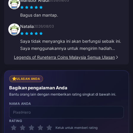
Mansoor Ahadi
2026/08/03
Bagus dan mantap.
Natalia
2026/08/03
Saya tidak menyangka ini akan berfungsi sebaik ini.
Saya menggunakannya untuk mengirim hadiah
welkins ke pemain lain dan saya sangat menyukai
Legends of Runeterra Coins Malaysia Semua Ulasan
hasilnya. Layanan pelanggan juga cepat. Jika Anda
ingin mengirim hadiah kepada siapa pun, ini adalah
platform yang hebat.
ULASAN ANDA
Bagikan pengalaman Anda
Bantu orang lain dengan memberikan rating singkat di bawah ini.
NAMA ANDA
RATING
Ketuk untuk memberi rating