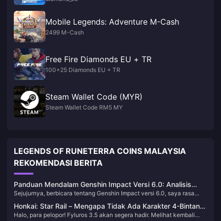
Mobile Legends: Adventure M-Cash
2499 M-Cash
Free Fire Diamonds EU + TR
100+25 Diamonds EU + TR
Steam Wallet Code (MYR)
Steam Wallet Code RM5 MY
LEGENDS OF RUNETERRA COINS MALAYSIA
REKOMENDASI BERITA
Panduan Mendalam Genshin Impact Versi 6.0: Analisis
Sejujurnya, berbicara tentang Genshin Impact versi 6.0, saya rasa
Lengkap Tanggal Rilis dan Strategi Gacha Lauma, Filins
miHoYo benar-benar habis-habisan kali ini. Versi baru yang akan dirilis
Honkai: Star Rail – Mengapa Tidak Ada Karakter 4-Bintang
pada 10 September 2025 ini tidak hanya menghadirkan support
Halo, para pelopor! Fyluros 3.5 akan segera hadir. Melihat kembali
Baru di Versi 3.0? Masalah Produksi atau Hal Lain?
Dendro Lauma dan DPS utama Electro Filins, tetapi juga