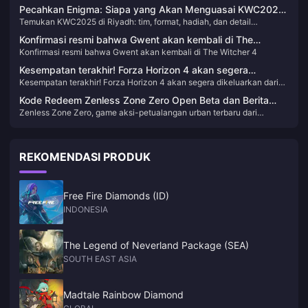
waktu rilis banner, jelas bahwa tidak ada karakter bintang 4 baru yang
menghadirkan rerun Nahida dan Yelan secara bersamaan—kombinasi
Pecahkan Enigma: Siapa yang Akan Menguasai KWC2025
dirilis sejak Moetze. Mengapa demikian?
ini bisa dibilang sangat menjanjikan. Siaran pratinjau dijadwalkan
Temukan KWC2025 di Riyadh: tim, format, hadiah, dan detail
di Riyadh?
pada 29 Agustus, dan mekanisme reaksi bulan baru serta wilayah
keterlibatan penggemar.
Nordkalen juga sangat dinantikan.
Konfirmasi resmi bahwa Gwent akan kembali di The
Konfirmasi resmi bahwa Gwent akan kembali di The Witcher 4
Witcher 4
Kesempatan terakhir! Forza Horizon 4 akan segera
Kesempatan terakhir! Forza Horizon 4 akan segera dikeluarkan dari
dikeluarkan dari rak
rak
Kode Redeem Zenless Zone Zero Open Beta dan Berita
Zenless Zone Zero, game aksi-petualangan urban terbaru dari
Terbaru
miHoYo, meluncurkan versi beta terbukanya pada tanggal 4 Juli 2024.
Bertempat di kota masa depan bernama New Eridu, game ini
membawa pemain ke dunia yang terkena dampak bencana
REKOMENDASI PRODUK
supernatural yang dikenal sebagai "Hollows ." Pemain akan memulai
berbagai misi untuk memerangi anomali ini dan mengungkap misteri di
baliknya
Free Fire Diamonds (ID)
INDONESIA
The Legend of Neverland Package (SEA)
SOUTH EAST ASIA
Madtale Rainbow Diamond