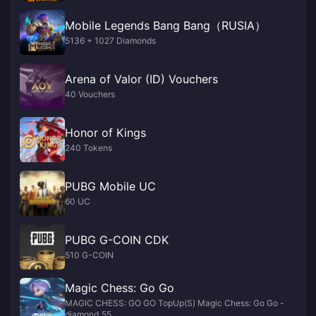
Mobile Legends Bang Bang（RUSIA）
5136 + 1027 Diamonds
Arena of Valor (ID) Vouchers
40 Vouchers
Honor of Kings
240 Tokens
PUBG Mobile UC
60 UC
PUBG G-COIN CDK
510 G-COIN
Magic Chess: Go Go
MAGIC CHESS: GO GO TopUp(S) Magic Chess: Go Go -
diamond_55