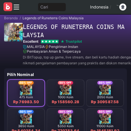
Cari
Indonesia
/
Beranda
/
Legends of Runeterra Coins Malaysia
LEGENDS OF RUNETERRA COINS MA
LAYSIA
Excellent
Trustpilot
MALAYSIA
Pengiriman Instan
Pembayaran Aman & Terpercaya
Di BitTopup, top up game, live stream, dan beli kartu hadiah deng
nikmati pengalaman pembayaran yang praktis dan diskon menarik
Pilih Nominal
50% OFF
50% OFF
50% OFF
475 Koin
1000 Koin
2050 Koin
Rp 76983.50
Rp 158560.28
Rp 309587.58
50% OFF
50% OFF
50% OFF
3650 Koin
5350 Koin
11000 Koin
Rp 540354.34
Rp 770753.64
Rp 1545181.92