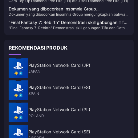
Cara Top Up Diamond Free Fire (TH) atau Beli Diamond Free Fire (TH)
Free Fire (TH)
Dokumen yang dibocorkan Insomnia Group
Dokumen yang dibocorkan Insomnia Group mengungkapkan bahwa
mengungkapkan bahwa PS3 masih memiliki jutaan
PS3 masih memiliki jutaan pengguna aktif
pengguna aktif
"Final Fantasy 7: Rebirth" Demonstrasi skill gabungan Tifa
"Final Fantasy 7: Rebirth" Demonstrasi skill gabungan Tifa dan Cathay
dan Cathay "Moogle Dunk"
"Moogle Dunk"
REKOMENDASI PRODUK
PlayStation Network Card (JP)
JAPAN
PlayStation Network Card (ES)
SPAIN
PlayStation Network Card (PL)
POLAND
PlayStation Network Card (SE)
SWEDEN