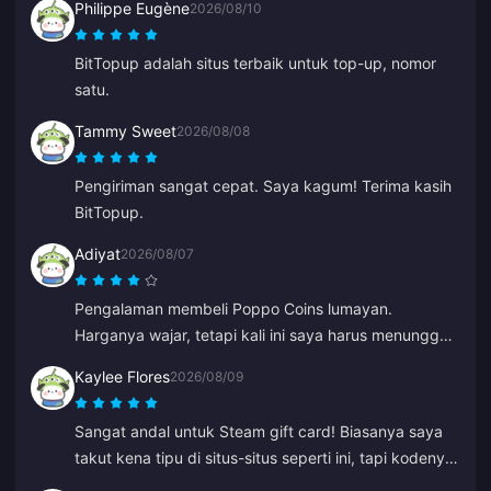
Philippe Eugène
2026/08/10
BitTopup adalah situs terbaik untuk top-up, nomor
satu.
Tammy Sweet
2026/08/08
Pengiriman sangat cepat. Saya kagum! Terima kasih
BitTopup.
Adiyat
2026/08/07
Pengalaman membeli Poppo Coins lumayan.
Harganya wajar, tetapi kali ini saya harus menunggu
lebih lama dari yang diperkirakan untuk koin saya.
Kaylee Flores
2026/08/09
Bukan pilihan yang buruk, hanya saja belum
sempurna.
Sangat andal untuk Steam gift card! Biasanya saya
takut kena tipu di situs-situs seperti ini, tapi kodenya
berfungsi dengan sempurna. Sangat