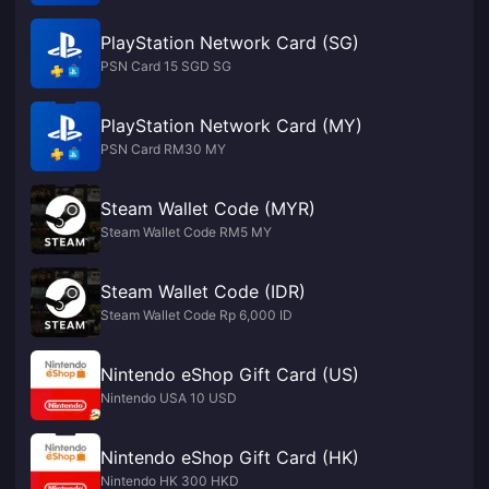
PlayStation Network Card (SG)
PSN Card 15 SGD SG
PlayStation Network Card (MY)
PSN Card RM30 MY
Steam Wallet Code (MYR)
Steam Wallet Code RM5 MY
Steam Wallet Code (IDR)
Steam Wallet Code Rp 6,000 ID
Nintendo eShop Gift Card (US)
Nintendo USA 10 USD
Nintendo eShop Gift Card (HK)
Nintendo HK 300 HKD