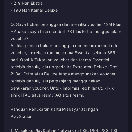
- 219 Hari Ekstra
- 190 Hari Kamar Deluxe
Q: Saya bukan pelanggan dan memiliki voucher 12M Plus
– Apakah saya bisa membeli PS Plus Extra menggunakan
voucher?
A: Jika pemain bukan pelanggan dan menukarkan kode
voucher, mereka akan menerima Essential selama 365
hari. Opsi 1: Tukarkan voucher dan terima Essential
terlebih dahulu, lalu upgrade ke Extra atau Deluxe. Opsi
2: Beli Extra atau Deluxe tanpa menggunakan voucher
terlebih dahulu, lalu perpanjang menggunakan
penukaran voucher. Untuk informasi lebih lanjut, klik di
sini di FAQ situs resmi:
FAQ situs resmi
.
Panduan Penukaran Kartu Prabayar Jaringan
PlayStation:
1. Masuk ke PlayStation Network di PS5, PS4, PS3, PSP,