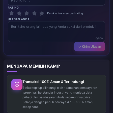
RATING
Ketuk untuk memberi rating
ULASAN ANDA
0/500
Kirim Ulasan
MENGAPA MEMILIH KAMI?
Transaksi 100% Aman & Terlindungi
Setiap top-up dilindungi oleh keamanan pembayaran
terenkripsi berstandar industri yang menjaga data
pribadi dan pembayaran Anda sepenuhnya privat.
Belanja dengan penuh percaya diri — 100% aman,
setiap saat.