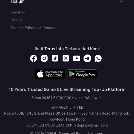
Hukum
Layanan
Privasi
Standar Editorial & Penafian
Ikuti Terus Info Terbaru dari Kami
10 Years Trusted Game & Live Streaming Top-Up Platform
Since 2016 | 5,000,000+ Users Worldwide
KAMAGEN LIMITED
Room 1508, 15/F, Grand Plaza Office Tower II, 625 Nathan Road, Mong Kok,
Kowloon, Hong Kong
BUSINESS COOPERATION: ibittopup@gmail.com
© 2016-2026 BitTopup. All Rights Reserved.