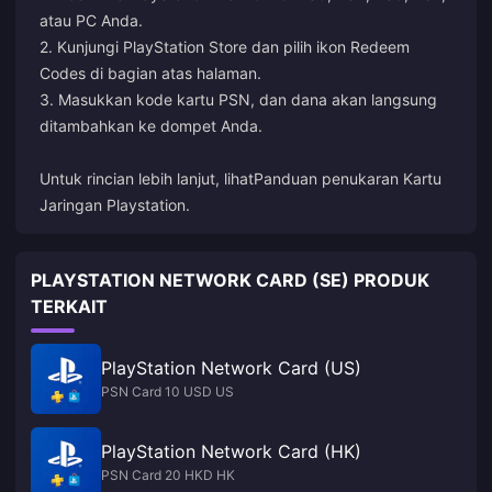
atau PC Anda.
2. Kunjungi PlayStation Store dan pilih ikon Redeem
Codes di bagian atas halaman.
3. Masukkan kode kartu PSN, dan dana akan langsung
ditambahkan ke dompet Anda.
Untuk rincian lebih lanjut, lihat
Panduan penukaran Kartu
Jaringan Playstation
.
PLAYSTATION NETWORK CARD (SE) PRODUK
TERKAIT
PlayStation Network Card (US)
PSN Card 10 USD US
PlayStation Network Card (HK)
PSN Card 20 HKD HK