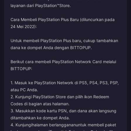
layanan dari PlayStation™Store.
Cara Membeli PlayStation Plus Baru (diluncurkan pada
24 Mei 2022):
Untuk membeli PlayStation Plus baru, cukup tambahkan
dana ke dompet Anda dengan BITTOPUP.
Berikut cara membeli PlayStation Network Card melalui
BITTOPUP:
1. Masuk ke PlayStation Network di PS5, PS4, PS3, PSP,
atau PC Anda.
2. Kunjungi PlayStation Store dan pilih ikon Redeem
Codes di bagian atas halaman.
3. Masukkan kode kartu PSN, dan dana akan langsung
ditambahkan ke dompet Anda.
4. Kunjungi
halaman berlangganan
untuk membeli paket