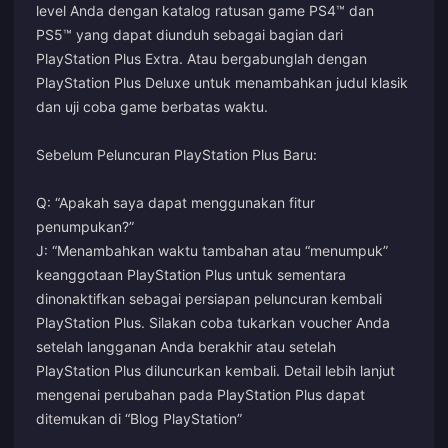
level Anda dengan katalog ratusan game PS4™ dan
PS5™ yang dapat diunduh sebagai bagian dari
PlayStation Plus Extra. Atau bergabunglah dengan
PlayStation Plus Deluxe untuk menambahkan judul klasik
dan uji coba game berbatas waktu.
Sebelum Peluncuran PlayStation Plus Baru:
Q: “Apakah saya dapat menggunakan fitur
penumpukan?”
J: “Menambahkan waktu tambahan atau “menumpuk”
keanggotaan PlayStation Plus untuk sementara
dinonaktifkan sebagai persiapan peluncuran kembali
PlayStation Plus. Silakan coba tukarkan voucher Anda
setelah langganan Anda berakhir atau setelah
PlayStation Plus diluncurkan kembali. Detail lebih lanjut
mengenai perubahan pada PlayStation Plus dapat
ditemukan di “Blog PlayStation”