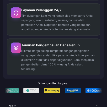
Layanan Pelanggan 24/7
Tim dukungan kami yang ramah siap membantu Anda
sepanjang waktu sebelum, selama, dan setelah
pembelian Anda. Dapatkan bantuan yang cepat dan
andal kapan pun Anda butuhkan — siang atau malam.
Jaminan Pengembalian Dana Penuh
Nikmati harga paling kompetitif dengan pengiriman
yang cepat dan andal. Jika pesanan Anda tidak pernah
dikirimkan atau tidak dapat digunakan, kami menjamin
pengembalian dana 100% — uang Anda selalu
terlindungi.
Dukungan Pembayaran
Mitra